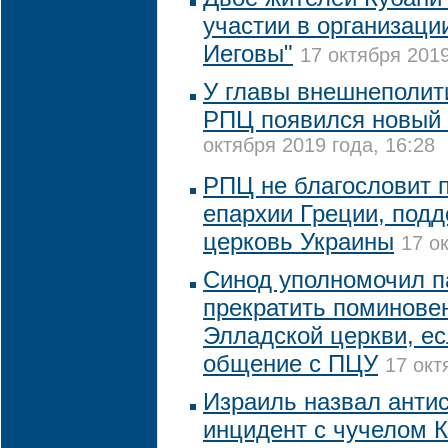
участии в организаци
Иеговы"
17 октября 2019
У главы внешнеполит
РПЦ появился новый 
октября 2019 года, 16:28
РПЦ не благословит 
епархии Греции, под
церковь Украины
17 о
Синод уполномочил п
прекратить поминове
Элладской церкви, ес
общение с ПЦУ
17 окт
Израиль назвал анти
инцидент с чучелом К