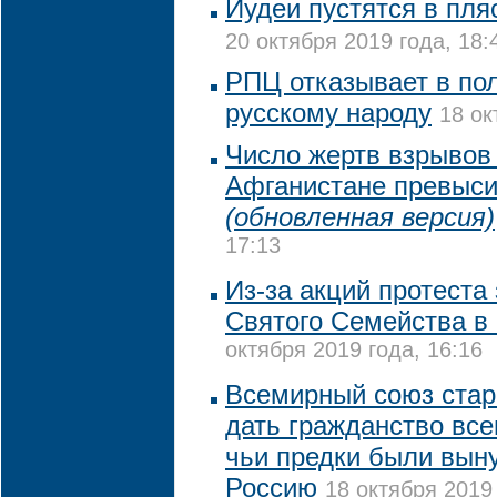
Иудеи пустятся в пля
20 октября 2019 года, 18:
РПЦ отказывает в по
русскому народу
18 ок
Число жертв взрывов 
Афганистане превыси
(обновленная версия)
17:13
Из-за акций протеста
Святого Семейства в
октября 2019 года, 16:16
Всемирный союз стар
дать гражданство вс
чьи предки были вын
Россию
18 октября 2019 