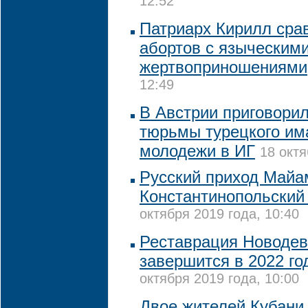
12:52
Патриарх Кирилл сра
абортов с языческим
жертвоприношениями
12:49
В Австрии приговорил
тюрьмы турецкого им
молодежи в ИГ
18 октя
Русский приход Майа
Константинопольский
октября 2019 года, 10:40
Реставрация Новодев
завершится в 2022 го
октября 2019 года, 10:00
Двое жителей Кубани