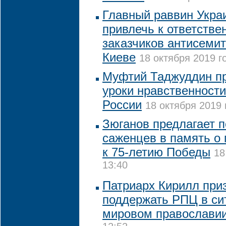
Главный раввин Укра
привлечь к ответстве
заказчиков антисемит
Киеве
18 октября 2019 г
Муфтий Таджуддин пр
уроки нравственности
России
18 октября 2019 
Зюганов предлагает п
саженцев в память о 
к 75-летию Победы
18
13:40
Патриарх Кирилл при
поддержать РПЦ в си
мировом православи