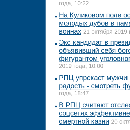
года, 10:22
На Куликовом поле ос
молодых дубов в пам
воинах
21 октября 2019 
Экс-кандидат в прези
объявивший себя бог
фигурантом уголовно
2019 года, 10:00
РПЦ упрекает мужчин,
радость - смотреть ф
года, 18:47
В РПЦ считают отсле
соцсетях эффективне
смертной казни
20 окт