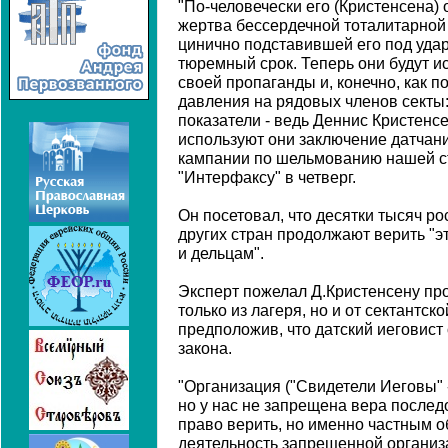
"По-человечески его (Кристенсена) 
жертва бессердечной тоталитарной 
цинично подставившей его под удар
тюремный срок. Теперь они будут и
своей пропаганды и, конечно, как п
давления на рядовых членов секты:
показатели - ведь Деннис Кристенсе
используют они заключение датчан
кампании по шельмованию нашей ст
"Интерфаксу" в четверг.
Он посетовал, что десятки тысяч р
других стран продолжают верить "
и дельцам".
Эксперт пожелал Д.Кристенсену пр
только из лагеря, но и от сектантс
предположив, что датский иеговис
закона.
"Организация ("Свидетели Иеговы" 
но у нас не запрещена вера послед
право верить, но именно частным о
деятельность запрещенной организ