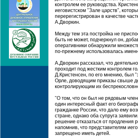
контролем ее руководства. Кристен
иеговистском "Зале царств", котор
перерегистрирован в качестве част
А.Дворкин.
Между тем эта постройка не присп
быть не может, подчеркнул он, доб
оперативники обнаружили множество
по-прежнему использовалась именн
А.Дворкин рассказал, что деятельн
проходит под жестким контролем го
Д.Кристенсен, по его мнению, был 
Орле, доводящим приказы свыше до
контролирующим их беспрекословн
"О том, что он был не рядовым член
один интересный факт его биограф
гражданке России, что дало ему во
стране, однако оба супруга заявили
решение отказаться от продления ро
напомнив, что представителям иего
запрещено иметь детей.