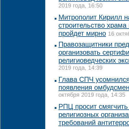
2019 года, 16:50
Митрополит Кирилл н
строительство храма 
пройдет мирно
16 октя
Правозащитники пре
организовать сертиф
религиоведческих экс
2019 года, 14:39
Глава СПЧ усомнился
появления омбудсме
октября 2019 года, 14:35
РПЦ просит смягчить
религиозных организ
требований антитерр