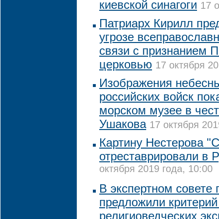
киевской синагоги
17 
Патриарх Кирилл пре
угрозе всеправославн
связи с признанием 
церковью
17 октября 20
Изображения небесны
российских войск пок
морском музее в чест
Ушакова
17 октября 201
Картину Нестерова "С
отреставрировали в 
октября 2019 года, 10:00
В экспертном совете
предложили критерий
религиоведческих экс