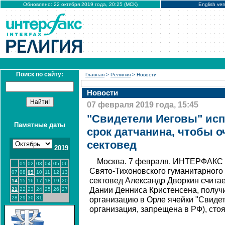
Обновлено: 22 октября 2019 года, 20:25 (МСК)
English ver
Поиск по сайту:
Главная
>
Религия
> Новости
Новости
07 февраля 2019 года, 15:45
"Свидетели Иеговы" ис
Памятные даты
срок датчанина, чтобы о
сектовед
2019
Москва. 7 февраля. ИНТЕРФАКС 
01
02
03
04
05
06
Свято-Тихоновского гуманитарного 
07
08
09
10
11
12
13
сектовед Александр Дворкин считае
14
15
16
17
18
19
20
Дании Денниса Кристенсена, получ
21
22
23
24
25
26
27
28
29
30
31
организацию в Орле ячейки "Свидет
организация, запрещена в РФ), сто