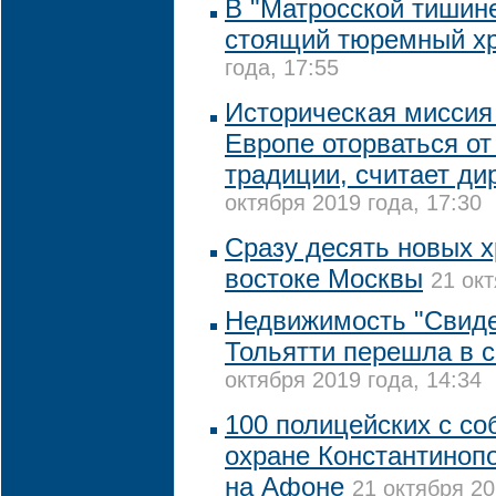
В "Матросской тишине
стоящий тюремный х
года, 17:55
Историческая миссия 
Европе оторваться от
традиции, считает ди
октября 2019 года, 17:30
Сразу десять новых х
востоке Москвы
21 окт
Недвижимость "Свиде
Тольятти перешла в 
октября 2019 года, 14:34
100 полицейских с со
охране Константинопо
на Афоне
21 октября 20