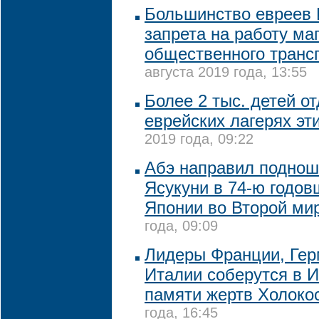
Большинство евреев 
запрета на работу ма
общественного транс
августа 2019 года, 13:55
Более 2 тыс. детей о
еврейских лагерях эт
2019 года, 09:22
Абэ направил поднош
Ясукуни в 74-ю годов
Японии во Второй ми
года, 09:09
Лидеры Франции, Гер
Италии соберутся в 
памяти жертв Холоко
года, 16:45