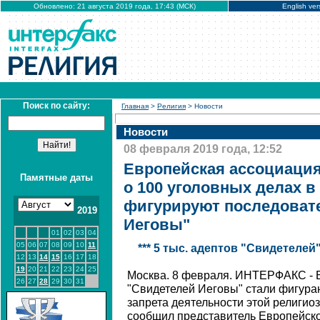
Обновлено: 21 августа 2019 года, 17:43 (МСК)
English ver
Поиск по сайту:
Главная
>
Религия
> Новости
Новости
08 февраля 2019 года, 12:52
Европейская ассоциация
Памятные даты
о 100 уголовных делах в
фигурируют последоват
2019
Иеговы"
01
02
03
04
05
06
07
08
09
10
11
*** 5 тыс. адептов "Свидетеле
12
13
14
15
16
17
18
19
20
21
22
23
24
25
Москва. 8 февраля. ИНТЕРФАКС - 
26
27
28
29
30
31
"Свидетелей Иеговы" стали фигура
запрета деятельности этой религио
сообщил представитель Европейско