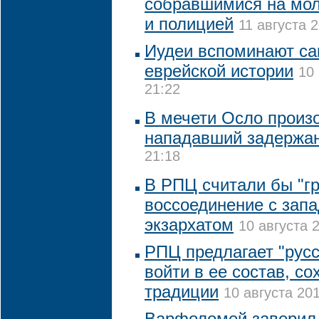
собравшимися на мо
и полицией
11 августа 2
Иудеи вспоминают са
еврейской истории
10 
21:22
В мечети Осло произ
нападавший задержа
21:18
В РПЦ считали бы "г
воссоединение с зап
экзархатом
10 августа 
РПЦ предлагает "русс
войти в ее состав, со
традиции
10 августа 201
Варфоломей заверил 