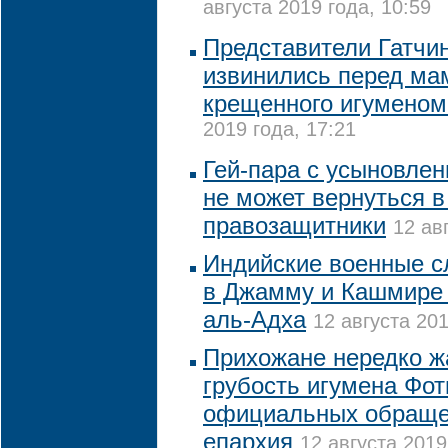
августа 2019 года, 10:59
Представители Гатчи
извинились перед ма
крещенного игуменом
2019 года, 17:21
Гей-пара с усыновле
не может вернуться в
правозащитники
12 ав
Индийские военные с
в Джамму и Кашмире 
аль-Адха
12 августа 201
Прихожане нередко ж
грубость игумена Фот
официальных обращен
епархия
12 августа 2019