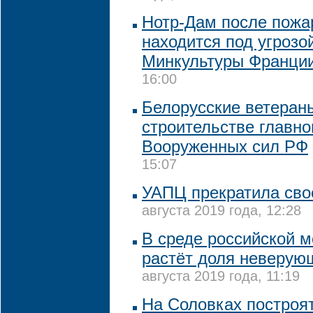
Нотр-Дам после пожар
находится под угрозо
Минкультуры Франци
16:00
Белорусские ветераны
строительстве главно
Вооруженных сил РФ
15:07
УАПЦ прекратила сво
августа 2019 года, 12:28
В среде российской 
растёт доля неверующ
августа 2019 года, 11:19
На Соловках построя