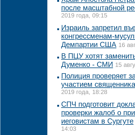
после масштабной ре
2019 года, 09:15
Израиль запретил въ
конгрессменам-мусул
Демпартии США
16 ав
В ПЦУ хотят заменит
Думенко - СМИ
15 авг
Полиция проверяет за
участием священника
2019 года, 18:28
СПЧ подготовит докла
проверки жалоб о пр
иеговистам в Сургуте
14:03