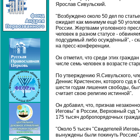
Ярослав Сивульский.
"Возбуждено около 50 дел по статье 
ожидает как минимум ещё 50 уголо
России. Жертвами уголовного прес
человек в разном статусе - обвиня
подсудимый либо осуждённый", - ск
на пресс-конференции.
Он отметил, что среди этих граждан
числе семь человек в возрасте стар
По утверждению Я.Сивульского, чл
Деннис Кристенсен, которого суд в
шести годам лишения свободы, был 
считает свою религию истинной".
Он добавил, что, признав незаконн
Иеговы" в России, Верховный суд "
175 тысяч добропорядочных гражда
"Около 5 тысяч "Свидетелей Иеговы"
вынуждены были покинуть Россию", 