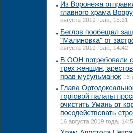
Из Воронежа отправи
главного храма Воор
августа 2019 года, 15:31
Беглов пообещал защ
"Малиновка" от заст
августа 2019 года, 14:42
В ООН потребовали о
трех женщин, аресто
прав мусульманок
16 
Глава Ортодоксально
торговой палаты прос
очистить Умань от ко
посодействовать стро
16 августа 2019 года, 14:
Храм Апостола Петра 