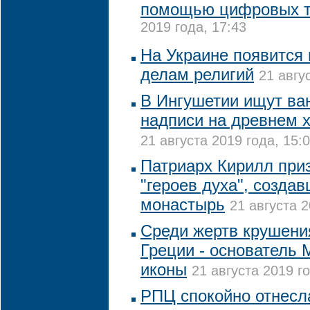
помощью цифровых т
2019 года, 17:43
На Украине появится
делам религий
21 авгу
В Ингушетии ищут ва
надписи на древнем 
21 августа 2019 года, 15:
Патриарх Кирилл при
"героев духа", созда
монастырь
21 августа 2
Среди жертв крушени
Греции - основатель 
иконы
21 августа 2019 го
РПЦ спокойно отнесла