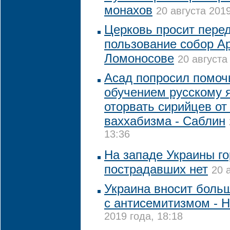
монахов
20 августа 2019
Церковь просит перед
пользование собор А
Ломоносове
20 августа
Асад попросил помоч
обучением русскому 
оторвать сирийцев от
ваххабизма - Саблин
13:36
На западе Украины го
пострадавших нет
20 
Украина вносит боль
с антисемитизмом - 
2019 года, 18:18