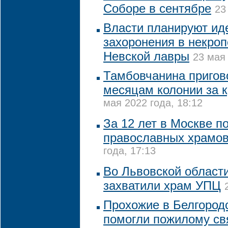
Соборе в сентябре
23
Власти планируют ид
захоронения в некро
Невской лавры
23 мая 
Тамбовчанина пригово
месяцам колонии за 
мая 2022 года, 18:12
За 12 лет в Москве п
православных храмов
года, 17:13
Во Львовской област
захватили храм УПЦ
Прохожие в Белгород
помогли пожилому с