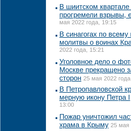
В шиитском квартал
прогремели взрывы, 
мая 2022 года, 19:15
В синагогах по всему
молитвы о воинах Кр
2022 года, 15:21
Уголовное дело о фот
Москве прекращено 
сторон
25 мая 2022 года
В Петропавловской к
мерную икону Петра I
13:00
Пожар уничтожил част
храма в Крыму
25 мая 