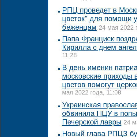
РПЦ проведет в Моск
цветок" для помощи 
беженцам
24 мая 2022 
Папа Франциск поздр
Кирилла с днем ангел
11:28
В день именин патри
московские приходы 
цветов помогут церк
мая 2022 года, 11:08
Украинская правосла
обвинила ПЦУ в попы
Печерской лавры
24 м
Новый глава РПЦЗ бу