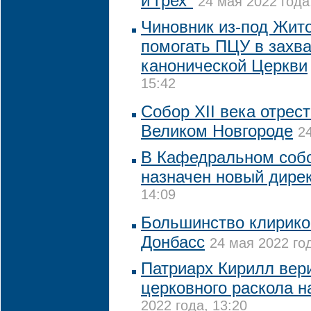
и грех"
24 мая 2022 года
Чиновник из-под Жит
помогать ПЦУ в захв
канонической Церкви
15:42
Собор XII века отрес
Великом Новгороде
2
В Кафедральном соб
назначен новый дире
14:09
Большинство клирико
Донбасс
24 мая 2022 год
Патриарх Кирилл вер
церковного раскола н
2022 года, 13:20