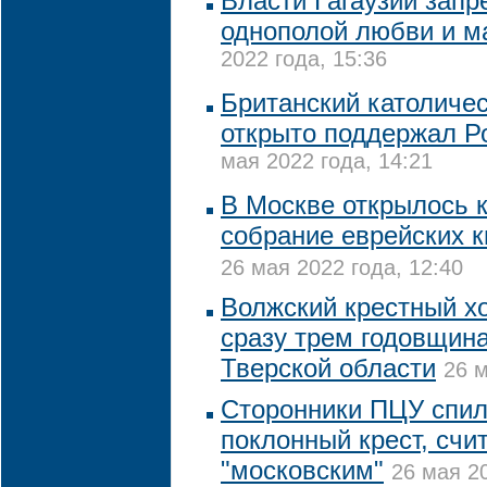
Власти Гагаузии запр
однополой любви и 
2022 года, 15:36
Британский католичес
открыто поддержал Р
мая 2022 года, 14:21
В Москве открылось 
собрание еврейских 
26 мая 2022 года, 12:40
Волжский крестный х
сразу трем годовщина
Тверской области
26 м
Сторонники ПЦУ спил
поклонный крест, счит
"московским"
26 мая 20