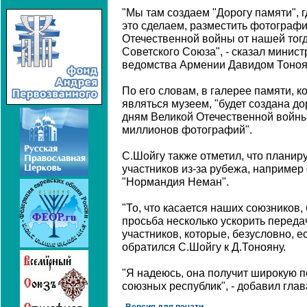
"Мы там создаем "Дорогу памяти", г
это сделаем, разместить фотографи
Отечественной войны от нашей тог
Советского Союза", - сказал минист
ведомства Армении Давидом Тоноя
По его словам, в галерее памяти, 
являться музеем, "будет создана д
дням Великой Отечественной войны
миллионов фотографий".
С.Шойгу также отметил, что планир
участников из-за рубежа, например
"Нормандия Неман".
"То, что касается наших союзников,
просьба несколько ускорить перед
участников, которые, безусловно, ес
обратился С.Шойгу к Д.Тонояну.
"Я надеюсь, она получит широкую п
союзных республик", - добавил гла