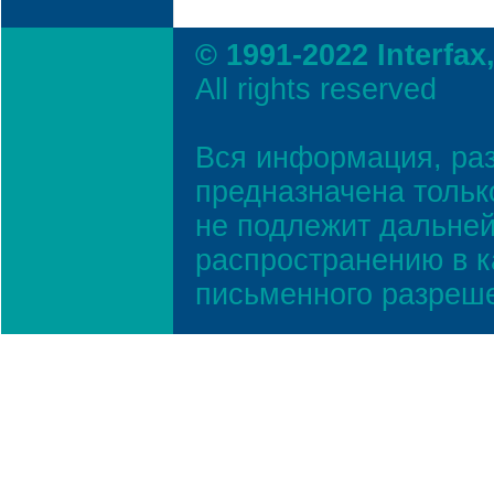
© 1991-2022 Interfax
All rights reserved
Вся информация, ра
предназначена тольк
не подлежит дальней
распространению в к
письменного разреш