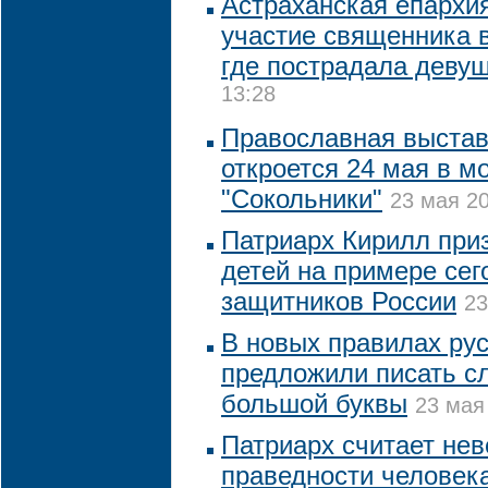
Астраханская епархи
участие священника в
где пострадала деву
13:28
Православная выстав
откроется 24 мая в м
"Сокольники"
23 мая 20
Патриарх Кирилл при
детей на примере се
защитников России
23
В новых правилах ру
предложили писать сл
большой буквы
23 мая
Патриарх считает нев
праведности человека