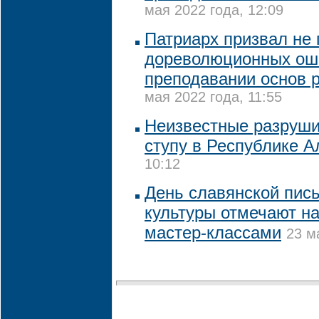
мая 2022 года, 12:09
Патриарх призвал не 
дореволюционных ош
преподавании основ 
мая 2022 года, 11:55
Неизвестные разруши
ступу в Республике А
10:12
День славянской пис
культуры отмечают н
мастер-классами
23 м