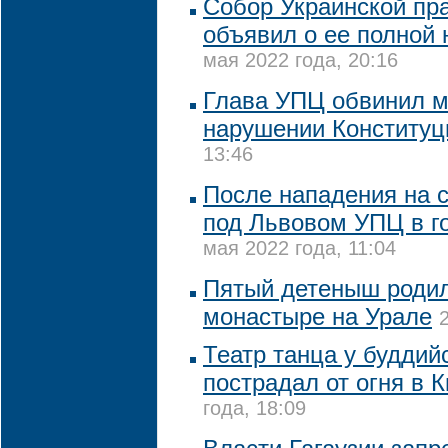
Собор Украинской пр
объявил о ее полной
мая 2022 года, 20:16
Глава УПЦ обвинил м
нарушении Конституц
13:46
После нападения на
под Львовом УПЦ в г
мая 2022 года, 11:04
Пятый детеныш родил
монастыре на Урале
Театр танца у буддий
пострадал от огня в 
года, 18:09