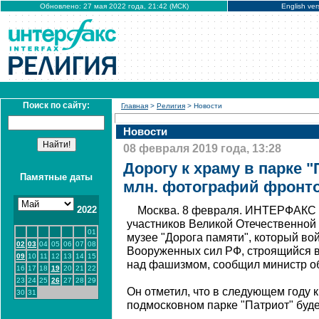
Обновлено: 27 мая 2022 года, 21:42 (МСК)
English ver
Поиск по сайту:
Главная
>
Религия
> Новости
Новости
08 февраля 2019 года, 13:28
Дорогу к храму в парке "
Памятные даты
млн. фотографий фронт
2022
Москва. 8 февраля. ИНТЕРФАКС -
участников Великой Отечественной
01
музее "Дорога памяти", который во
02
03
04
05
06
07
08
Вооруженных сил РФ, строящийся в
09
10
11
12
13
14
15
над фашизмом, сообщил министр о
16
17
18
19
20
21
22
23
24
25
26
27
28
29
Он отметил, что в следующем году 
30
31
подмосковном парке "Патриот" буде