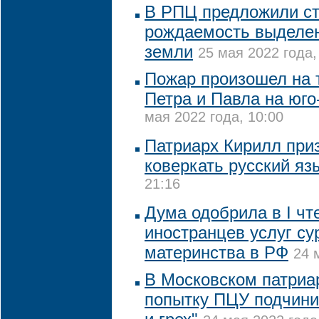
В РПЦ предложили с
рождаемость выделен
земли
25 мая 2022 года,
Пожар произошел на 
Петра и Павла на юго
мая 2022 года, 10:00
Патриарх Кирилл при
коверкать русский яз
21:16
Дума одобрила в I чт
иностранцев услуг су
материнства в РФ
24 
В Московском патриа
попытку ПЦУ подчинит