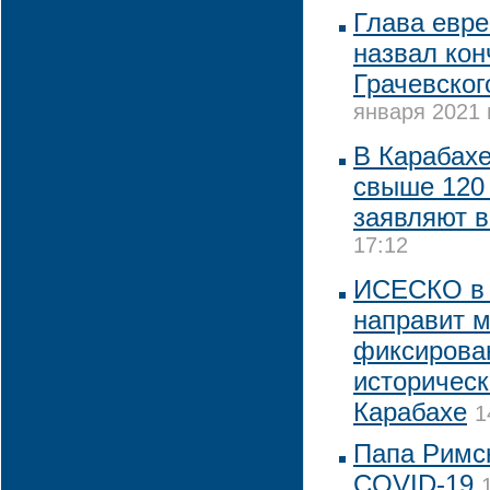
Глава евр
назвал кон
Грачевског
января 2021 
В Карабах
свыше 120 
заявляют в
17:12
ИСЕСКО в 
направит 
фиксирова
историческ
Карабахе
1
Папа Римск
COVID-19