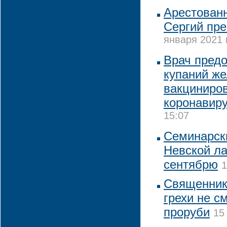
Арестован
Сергий пре
января 2021 
Врач предо
купаний ж
вакциниро
коронавир
15:07
Семинарск
Невской ла
сентябрю
1
Священник
грехи не с
проруби
15