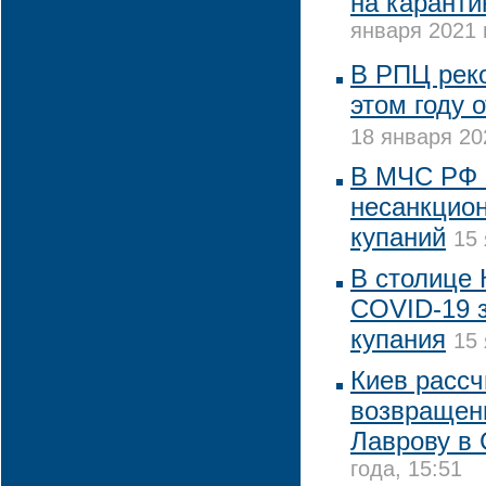
на каранти
января 2021 
В РПЦ реко
этом году 
18 января 20
В МЧС РФ 
несанкцио
купаний
15 
В столице 
COVID-19 
купания
15 
Киев рассч
возвращен
Лаврову в
года, 15:51