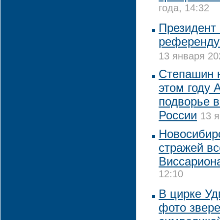
года, 14:32
Президент 
референдум
13 января 20
Степашин н
этом году 
подворье в
России
13 я
Новосибирс
стражей вс
Виссарион
12:10
В цирке Уд
фото звере