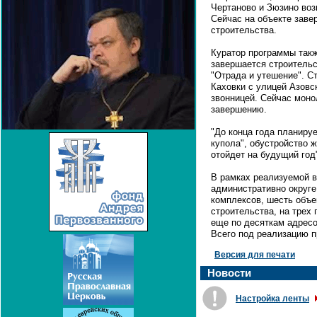
Чертаново и Зюзино воз
Сейчас на объекте заве
строительства.
Куратор программы такж
завершается строительс
"Отрада и утешение". С
Каховки с улицей Азовс
звонницей. Сейчас моно
завершению.
"До конца года планиру
купола", обустройство ж
отойдет на будущий год"
В рамках реализуемой в
административно округ
комплексов, шесть объе
строительства, на трех
еще по десяткам адресо
Всего под реализацию п
Версия для печати
Новости
Настройка ленты