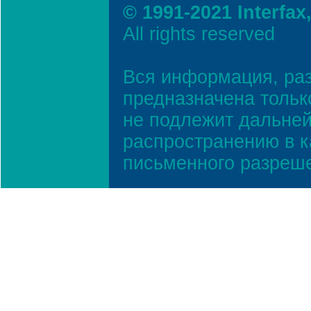
© 1991-2021 Interfax
All rights reserved
Вся информация, ра
предназначена тольк
не подлежит дальней
распространению в к
письменного разреш