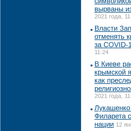
символикой
вырваны из
2021 года, 11
Власти За
отменять к
за COVID-
11:24
В Киеве ра
крымской я
как пресле
религиозно
2021 года, 11
Лукашенко
Филарета 
нации
12 ян