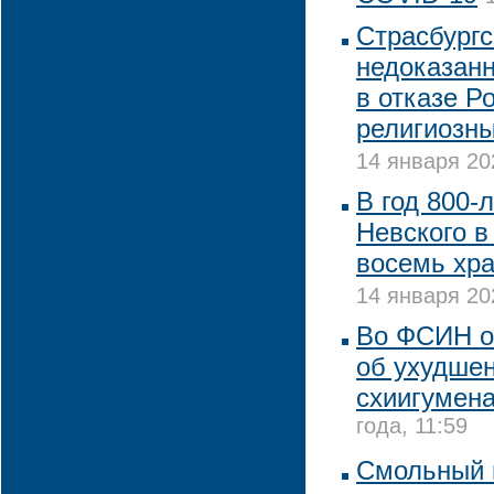
Страсбургс
недоказан
в отказе Р
религиозны
14 января 20
В год 800-
Невского в
восемь хра
14 января 20
Во ФСИН о
об ухудше
схиигумена
года, 11:59
Смольный 