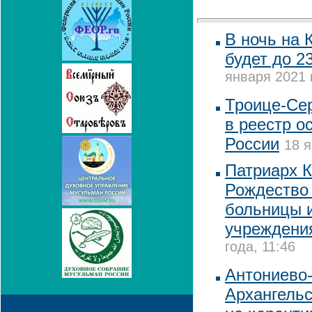
В ночь на 
будет до 2
января 2021 
Троице-Се
в реестр о
России
18 я
Патриарх К
Рождество 
больницы 
учреждени
года, 11:46
Антониево
Архангельс