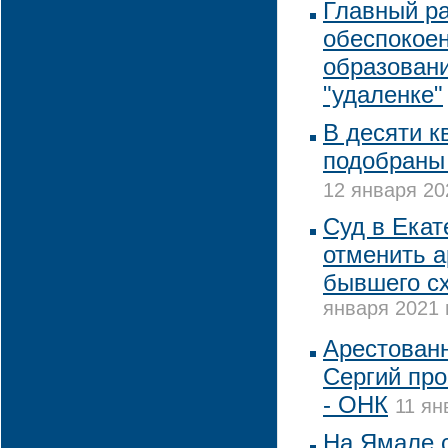
Главный р
обеспокое
образован
"удаленке"
В десяти к
подобраны
12 января 20
Суд в Екат
отменить а
бывшего с
января 2021 
Арестован
Сергий про
- ОНК
11 ян
На Ямале с