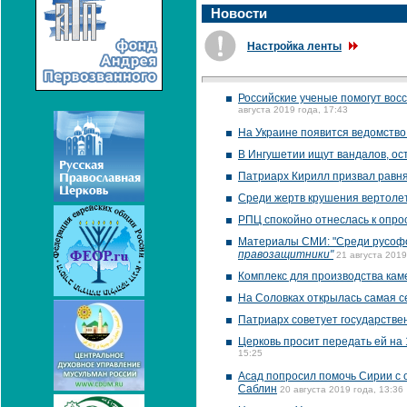
Новости
Настройка ленты
Российские ученые помогут вос
августа 2019 года, 17:43
На Украине появится ведомство
В Ингушетии ищут вандалов, ос
Патриарх Кирилл призвал равня
Среди жертв крушения вертолет
РПЦ спокойно отнеслась к опро
Материалы СМИ: "Среди русофо
правозащитники"
21 августа 2019
Комплекс для производства кам
На Соловках открылась самая с
Патриарх советует государстве
Церковь просит передать ей на
15:25
Асад попросил помочь Сирии с о
Саблин
20 августа 2019 года, 13:36