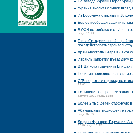
На западе Украины горел храм,
Украина вносит большой вклад 
Из Воронежа отправили 18 коло
Беглов пообещал защитить парк
В ООН потребовали от Ирана ос
года, 16:18
Глава Ортодоксальной еврейско
посодействовать строительству
Храм Апостола Петра в Лахте о
Израиль запретил въезд двум 
В ПЦУ хотят заменить Епифани
Полиция проверяет заявление о
СПЧ подготовит доклад по итога
14:03
Большинство евреев Израиля - 
августа 2019 года, 13:55
Более 2 тыс. детей отдохнуло в
Абэ направил подношение в хра
года, 09:09
Лидеры Франции, Германии, Авс
2019 года, 16:45