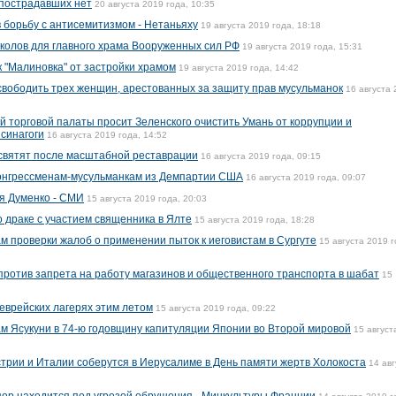
 пострадавших нет
20 августа 2019 года, 10:35
в борьбу с антисемитизмом - Нетаньяху
19 августа 2019 года, 18:18
колов для главного храма Вооруженных сил РФ
19 августа 2019 года, 15:31
 "Малиновка" от застройки храмом
19 августа 2019 года, 14:42
вободить трех женщин, арестованных за защиту прав мусульманок
16 августа
й торговой палаты просит Зеленского очистить Умань от коррупции и
 синагоги
16 августа 2019 года, 14:52
святят после масштабной реставрации
16 августа 2019 года, 09:15
конгрессменам-мусульманкам из Демпартии США
16 августа 2019 года, 09:07
я Думенко - СМИ
15 августа 2019 года, 20:03
 драке с участием священника в Ялте
15 августа 2019 года, 18:28
м проверки жалоб о применении пыток к иеговистам в Сургуте
15 августа 2019 г
против запрета на работу магазинов и общественного транспорта в шабат
15
 еврейских лагерях этим летом
15 августа 2019 года, 09:22
м Ясукуни в 74-ю годовщину капитуляции Японии во Второй мировой
15 август
трии и Италии соберутся в Иерусалиме в День памяти жертв Холокоста
14 авг