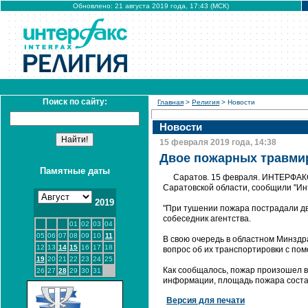
Обновлено: 21 августа 2019 года, 17:43 (МСК)
Поиск по сайту:
Главная
>
Религия
> Новости
Новости
15 февраля 2019 года, 14:38
Двое пожарных травми
Памятные даты
Саратов. 15 февраля. ИНТЕРФАКС
Саратовской области, сообщили "Инт
2019
"При тушении пожара пострадали дв
собеседник агентства.
01
02
03
04
05
06
07
08
09
10
11
В свою очередь в областном Минздр
12
13
14
15
16
17
18
вопрос об их транспортировки с пом
19
20
21
22
23
24
25
Как сообщалось, пожар произошел в
26
27
28
29
30
31
информации, площадь пожара состав
Версия для печати