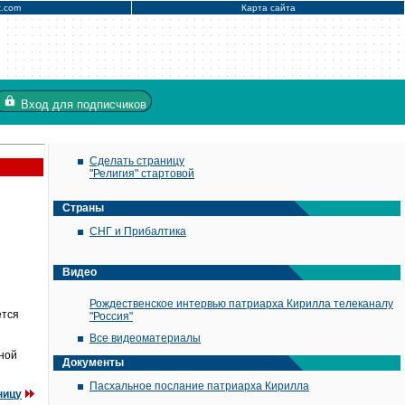
x.com
Карта сайта
Вход
для подписчиков
Сделать страницу
"Религия" стартовой
Страны
СНГ и Прибалтика
Видео
Рождественское интервью патриарха Кирилла телеканалу
ется
"Россия"
Все видеоматериалы
ьной
Документы
Пасхальное послание патриарха Кирилла
ницу