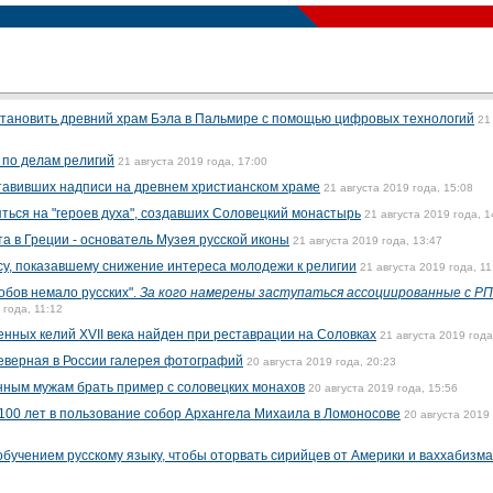
становить древний храм Бэла в Пальмире с помощью цифровых технологий
21
 по делам религий
21 августа 2019 года, 17:00
тавивших надписи на древнем христианском храме
21 августа 2019 года, 15:08
ться на "героев духа", создавших Соловецкий монастырь
21 августа 2019 года, 1
а в Греции - основатель Музея русской иконы
21 августа 2019 года, 13:47
су, показавшему снижение интереса молодежи к религии
21 августа 2019 года, 11
бов немало русских".
За кого намерены заступаться ассоциированные с Р
 года, 11:12
енных келий XVII века найден при реставрации на Соловках
21 августа 2019 года
еверная в России галерея фотографий
20 августа 2019 года, 20:23
нным мужам брать пример с соловецких монахов
20 августа 2019 года, 15:56
 100 лет в пользование собор Архангела Михаила в Ломоносове
20 августа 2019 
бучением русскому языку, чтобы оторвать сирийцев от Америки и ваххабизма