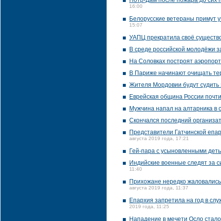
Нотр-Дам после пожара до сих 
16:00
Белорусские ветераны примут у
15:07
УАПЦ прекратила своё существ
В среде российской молодёжи з
На Соловках построят аэропорт
В Париже начинают очищать тер
Жителя Мордовии будут судить 
Еврейская община России почти
Мужчина напал на алтарника в 
Скончался последний организат
Представители Гатчинской епар
августа 2019 года, 17:21
Гей-пара с усыновленными деть
Индийские военные следят за с
11:40
Прихожане нередко жаловались 
августа 2019 года, 11:37
Епархия запретила на год в слу
2019 года, 11:25
Нападение в мечети Осло стало