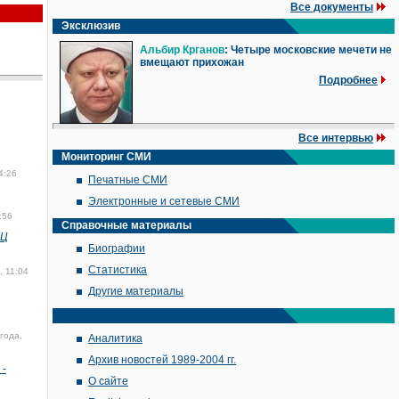
Все документы
Эксклюзив
Альбир Крганов
: Четыре московские мечети не
вмещают прихожан
Подробнее
Все интервью
Мониторинг СМИ
4:26
Печатные СМИ
Электронные и сетевые СМИ
:56
Справочные материалы
ПЦ
Биографии
Статистика
, 11:04
Другие материалы
года,
Аналитика
Архив новостей 1989-2004 гг.
 -
О сайте