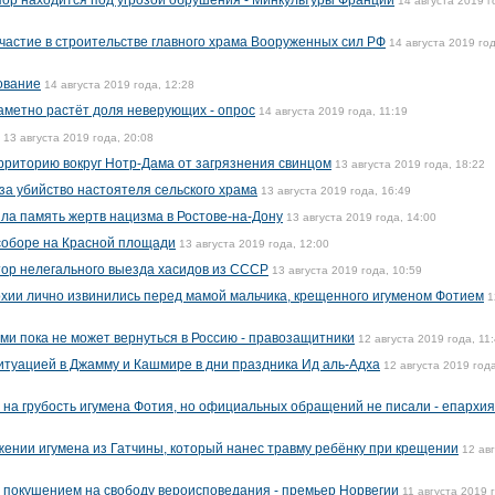
пор находится под угрозой обрушения - Минкультуры Франции
14 августа 2019 г
частие в строительстве главного храма Вооруженных сил РФ
14 августа 2019 год
ование
14 августа 2019 года, 12:28
аметно растёт доля неверующих - опрос
14 августа 2019 года, 11:19
13 августа 2019 года, 20:08
риторию вокруг Нотр-Дама от загрязнения свинцом
13 августа 2019 года, 18:22
за убийство настоятеля сельского храма
13 августа 2019 года, 16:49
ла память жертв нацизма в Ростове-на-Дону
13 августа 2019 года, 14:00
соборе на Красной площади
13 августа 2019 года, 12:00
ор нелегального выезда хасидов из СССР
13 августа 2019 года, 10:59
хии лично извинились перед мамой мальчика, крещенного игуменом Фотием
1
ми пока не может вернуться в Россию - правозащитники
12 августа 2019 года, 11
итуацией в Джамму и Кашмире в дни праздника Ид аль-Адха
12 августа 2019 года
на грубость игумена Фотия, но официальных обращений не писали - епархия
жении игумена из Гатчины, который нанес травму ребёнку при крещении
12 ав
 покушением на свободу вероисповедания - премьер Норвегии
11 августа 2019 