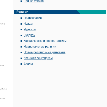
English version
Религии
Православие
Ислам
 2019
Иудаизм
Буддизм
Католичество и протестантизм
Национальные религии
Новые религиозные движения
Атеизм и секуляризм
Диалог
ода,
а 2019
уста