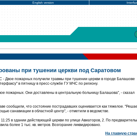
English version
Interfa
рованы при тушении церкви под Саратовом
 - Двое пожарных получили травмы при тушении церкви в городе Балашове
ерфаксу" в пятницу в пресс-службе ГУ МЧС по региону.
ое пожарных. Они доставлены в центральную больницу Балашова", - сказал
аве сообщили, что состояние пострадавших оценивается как тяжелое. "Реша
ощью санавиации в областной центр", - отметили в ведомстве.
 11:25 в здании действующей церкви по улице Авиаторов, 2. По предварител
ила более 1 тыс. кв. метров. Возгорание ликвидировано.
На главную стра