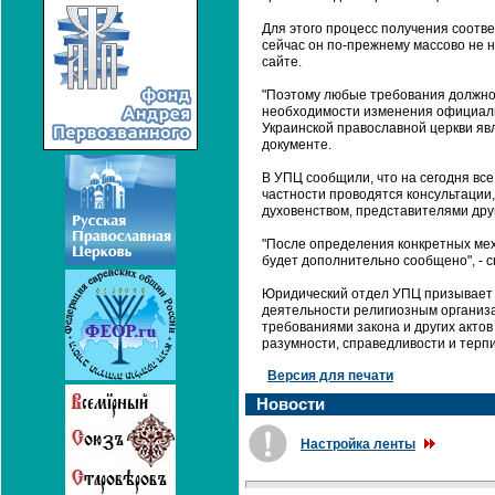
Для этого процесс получения соотв
сейчас он по-прежнему массово не 
сайте.
"Поэтому любые требования должнос
необходимости изменения официаль
Украинской православной церкви яв
документе.
В УПЦ сообщили, что на сегодня все
частности проводятся консультации
духовенством, представителями дру
"После определения конкретных мех
будет дополнительно сообщено", - с
Юридический отдел УПЦ призывает в
деятельности религиозным организац
требованиями закона и других актов
разумности, справедливости и терпи
Версия для печати
Новости
Настройка ленты