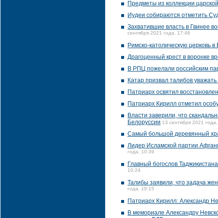
Предметы из коллекции царской
Иудеи собираются отметить Су
Захватившие власть в Гвинее в
сентября 2021 года, 17:46
Римско-католическую церковь в
Драгоценный крест в воронке в
В РПЦ пожелали российским п
Катар призвал талибов уважать
Патриарх освятил восстановлен
Патриарх Кирилл отметил особу
Власти заверили, что скандальн
Белоруссии
13 сентября 2021 года,
Самый большой деревянный хра
Лидер Исламской партии Афгани
года, 10:39
Главный богослов Таджикистана
10:24
Талибы заявили, что задача жен
года, 10:15
Патриарх Кирилл: Александр Нев
В мемориале Александру Невско