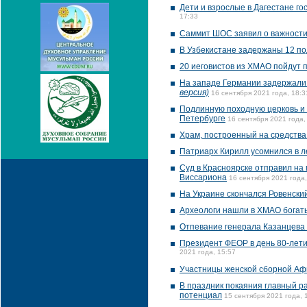
Дети и взрослые в Дагестане г
17:33
Саммит ШОС заявил о важности
В Узбекистане задержаны 12 по
20 иеговистов из ХМАО пойдут п
На западе Германии задержали 
версия)
16 сентября 2021 года, 18:3
Подлинную походную церковь и 
Петербурге
16 сентября 2021 года,
Храм, построенный на средства
Патриарх Кирилл усомнился в 
Суд в Красноярске отправил на
Виссариона
16 сентября 2021 года,
На Украине скончался Ровенск
Археологи нашли в ХМАО богат
Отпевание генерала Казанцева
Президент ФЕОР в день 80-лети
2021 года, 15:57
Участницы женской сборной Аф
В праздник покаяния главный р
потенциал
15 сентября 2021 года, 