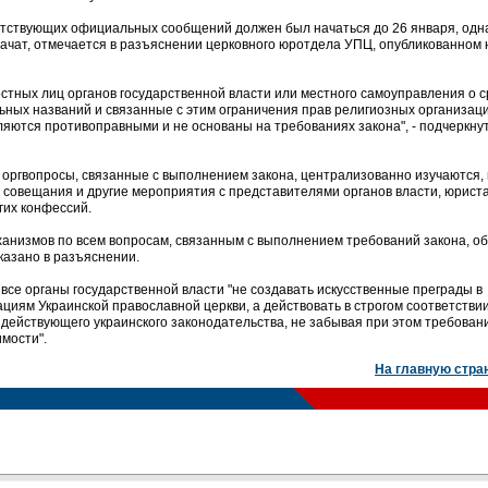
етствующих официальных сообщений должен был начаться до 26 января, одн
начат, отмечается в разъяснении церковного юротдела УПЦ, опубликованном 
тных лиц органов государственной власти или местного самоуправления о 
ных названий и связанные с этим ограничения прав религиозных организац
ляются противоправными и не основаны на требованиях закона", - подчеркнут
 оргвопросы, связанные с выполнением закона, централизованно изучаются, 
, совещания и другие мероприятия с представителями органов власти, юрист
гих конфессий.
анизмов по всем вопросам, связанным с выполнением требований закона, об
казано в разъяснении.
се органы государственной власти "не создавать искусственные преграды в
иям Украинской православной церкви, а действовать в строгом соответствии
 действующего украинского законодательства, не забывая при этом требован
мости".
На главную стра