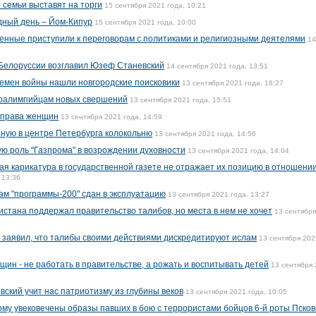
 семьи выставят на торги
15 сентября 2021 года, 10:21
дный день – Йом-Кипур
15 сентября 2021 года, 10:00
оенные приступили к переговорам с политиками и религиозными деятелями
14
 Белоруссии возглавил Юзеф Станевский
14 сентября 2021 года, 13:51
ремен войны нашли новгородские поисковики
13 сентября 2021 года, 18:27
аралимпийцам новых свершений
13 сентября 2021 года, 15:51
 права женщин
13 сентября 2021 года, 14:59
ную в центре Петербурга колокольню
13 сентября 2021 года, 14:56
ю роль "Газпрома" в возрождении духовности
13 сентября 2021 года, 14:04
ая карикатура в государственной газете не отражает их позицию в отношени
 13:36
м "программы-200" сдан в эксплуатацию
13 сентября 2021 года, 13:27
стана поддержал правительство талибов, но места в нем не хочет
13 сентябр
 заявил, что талибы своими действиями дискредитируют ислам
13 сентября 202
щин - не работать в правительстве, а рожать и воспитывать детей
13 сентября
ский учит нас патриотизму из глубины веков
13 сентября 2021 года, 10:05
му увековечены образы павших в бою с террористами бойцов 6-й роты Псков