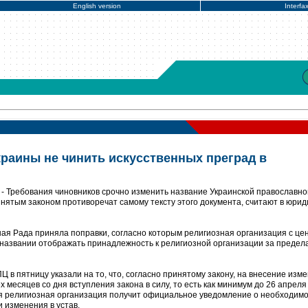
English version
Interfa
краины не чинить искусственных преград в
- Требования чиновников срочно изменить название Украинской православно
инятым законом противоречат самому тексту этого документа, считают в юри
ная Рада приняла поправки, согласно которым религиозная организация с це
м названии отображать принадлежность к религиозной организации за предел
 в пятницу указали на то, что, согласно принятому закону, на внесение изм
 месяцев со дня вступления закона в силу, то есть как минимум до 26 апреля
дая религиозная организация получит официальное уведомление о необходимо
и изменения в устав.