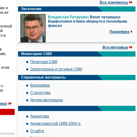
Все документы
ако и
Эксклюзив
на ее
Владислав Петрушко
: Визит патриарха
Варфоломея в Киев обернулся полнейшим
фиаско
срочной
ий
Подробнее
о в
Все интервью
в
ами,
Мониторинг СМИ
Печатные СМИ
 этом
Электронные и сетевые СМИ
Справочные материалы
Биографии
 с
ия
Статистика
Другие материалы
ницу
Аналитика
Архив новостей 1989-2004 гг.
О сайте