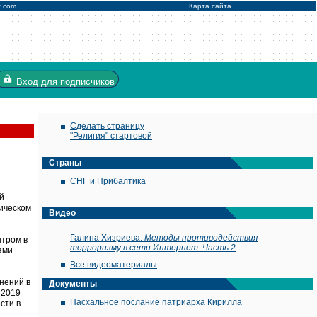
x.com
Карта сайта
Вход
для подписчиков
Сделать страницу
"Религия" стартовой
Страны
СНГ и Прибалтика
й
дическом
Видео
Галина Хизриева.
Методы противодействия
нтром в
терроризму в сети Интернет. Часть 2
ами
Все видеоматериалы
енений в
Документы
 2019
Пасхальное послание патриарха Кирилла
сти в