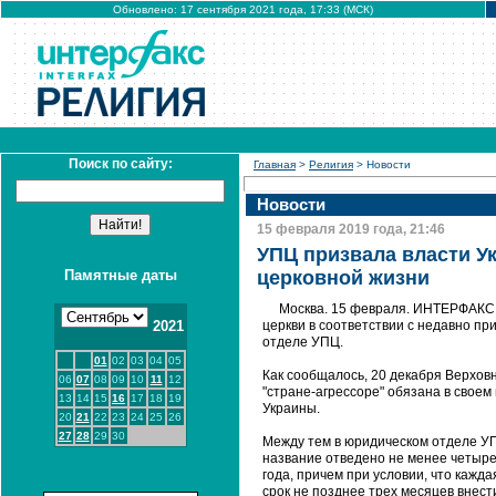
Обновлено: 17 сентября 2021 года, 17:33 (МСК)
Поиск по сайту:
Главная
>
Религия
> Новости
Новости
15 февраля 2019 года, 21:46
УПЦ призвала власти У
Памятные даты
церковной жизни
Москва. 15 февраля. ИНТЕРФАКС 
2021
церкви в соответствии с недавно пр
отделе УПЦ.
01
02
03
04
05
Как сообщалось, 20 декабря Верхов
06
07
08
09
10
11
12
"стране-агрессоре" обязана в свое
13
14
15
16
17
18
19
Украины.
20
21
22
23
24
25
26
27
28
29
30
Между тем в юридическом отделе УПЦ
название отведено не менее четырех
года, причем при условии, что каж
срок не позднее трех месяцев внест