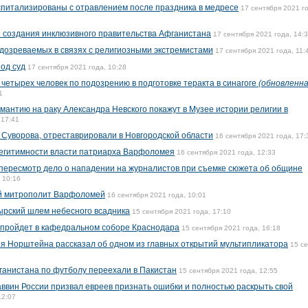
оспитализированы с отравлением после праздника в медресе
17 сентября 2021 г
 создания инклюзивного правительства Афганистана
17 сентября 2021 года, 14:
дозреваемых в связях с религиозными экстремистами
17 сентября 2021 года, 11:
од суд
17 сентября 2021 года, 10:28
четырех человек по подозрению в подготовке теракта в синагоге
(обновленн
1
мантию на раку Александра Невского покажут в Музее истории религии в
 17:41
 Суворова, отреставрировали в Новгородской области
16 сентября 2021 года, 17:
легитимности власти патриарха Варфоломея
16 сентября 2021 года, 12:33
 пересмотр дело о нападении на журналистов при съемке сюжета об общине
 10:16
ий митрополит Варфоломей
16 сентября 2021 года, 10:01
ырский шлем небесного всадника
15 сентября 2021 года, 17:10
 пройдет в кафедральном соборе Краснодара
15 сентября 2021 года, 16:18
я Норштейна рассказал об одном из главных открытий мультипликатора
15 с
ганистана по футболу переехали в Пакистан
15 сентября 2021 года, 12:55
аввин России призвал евреев признать ошибки и полностью раскрыть свой
12:07