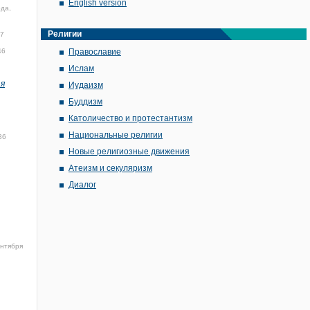
English version
ода,
Религии
37
46
Православие
Ислам
ая
Иудаизм
Буддизм
Католичество и протестантизм
Национальные религии
36
Новые религиозные движения
Атеизм и секуляризм
Диалог
ентября