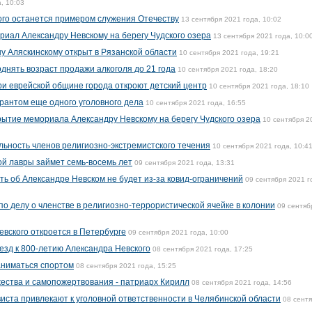
, 10:03
ого останется примером служения Отечеству
13 сентября 2021 года, 10:02
риал Александру Невскому на берегу Чудского озера
13 сентября 2021 года, 10:0
 Аляскинскому открыт в Рязанской области
10 сентября 2021 года, 19:21
нять возраст продажи алкоголя до 21 года
10 сентября 2021 года, 18:20
ри еврейской общине города откроют детский центр
10 сентября 2021 года, 18:10
урантом еще одного уголовного дела
10 сентября 2021 года, 16:55
крытие мемориала Александру Невскому на берегу Чудского озера
10 сентября 2
льность членов религиозно-экстремистского течения
10 сентября 2021 года, 10:4
й лавры займет семь-восемь лет
09 сентября 2021 года, 13:31
ть об Александре Невском не будет из-за ковид-ограничений
09 сентября 2021 г
по делу о членстве в религиозно-террористической ячейке в колонии
09 сентяб
евского откроется в Петербурге
09 сентября 2021 года, 10:00
езд к 800-летию Александра Невского
08 сентября 2021 года, 17:25
ниматься спортом
08 сентября 2021 года, 15:25
ества и самопожертвования - патриарх Кирилл
08 сентября 2021 года, 14:56
иста привлекают к уголовной ответственности в Челябинской области
08 сент