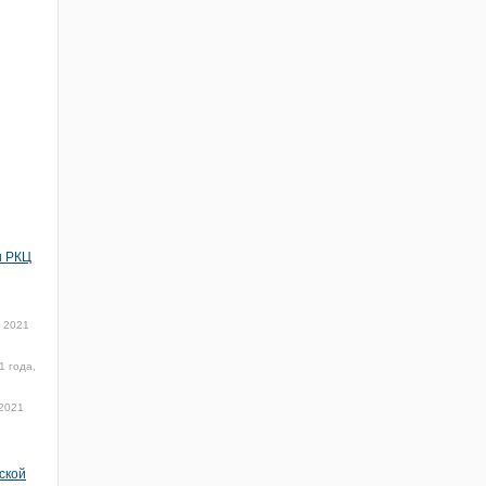
и РКЦ
я 2021
1 года,
 2021
ской