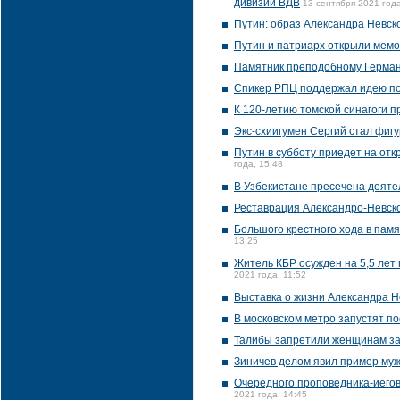
дивизии ВДВ
13 сентября 2021 года
Путин: образ Александра Невск
Путин и патриарх открыли мемо
Памятник преподобному Герману
Спикер РПЦ поддержал идею под
К 120-летию томской синагоги п
Экс-схиигумен Сергий стал фиг
Путин в субботу приедет на от
года, 15:48
В Узбекистане пресечена деяте
Реставрация Александро-Невско
Большого крестного хода в памя
13:25
Житель КБР осужден на 5,5 лет 
2021 года, 11:52
Выставка о жизни Александра Н
В московском метро запустят по
Талибы запретили женщинам за
Зиничев делом явил пример муж
Очередного проповедника-иегов
2021 года, 14:45