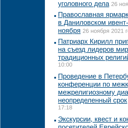
уголовного дела
26 ноя
Православная ярмарка
в Даниловском ивент-
ноября
26 ноября 2021 г
Патриарх Кирилл при
на съезд лидеров ми
традиционных религи
10:00
Проведение в Петерб
конференции по межк
межрелигиозному диа
неопределенный срок
17:18
Экскурсии, квест и к
посетителей Еврейск