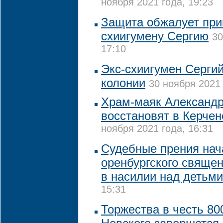
ноября 2021 года, 19:23
Защита обжалует приг
схиигумену Сергию
30
17:10
Экс-схиигумен Сергий
колонии
30 ноября 2021 
Храм-маяк Александр
восстановят в Керчен
ноября 2021 года, 16:31
Судебные прения нач
оренбургского свяще
в насилии над детьми
15:31
Торжества в честь 80