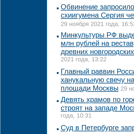
Обвинение запросило
схиигумена Сергия че
29 ноября 2021 года, 16:5
Минкультуры РФ выде
млн рублей на реста
древних новгородски
2021 года, 13:22
Главный раввин Росс
ханукальную свечу н
площади Москвы
29 н
Девять храмов по го
строят на западе Мо
года, 10:31
Суд в Петербурге зап