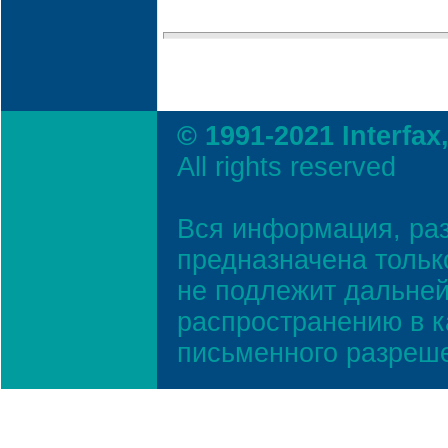
© 1991-2021 Interfax
All rights reserved
Вся информация, ра
предназначена тольк
не подлежит дальней
распространению в к
письменного разреш