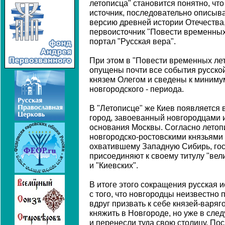
летописца" становится понятно, чт
источник, последовательно описыв
версию древней истории Отечества,
первоисточник "Повести временных 
портал "Русская вера".
При этом в "Повести временных лет
опущены почти все события русско
князем Олегом и сведены к минимум
новгородского - периода.
В "Летописце" же Киев появляется 
город, завоеванный новгородцами 
основания Москвы. Согласно летоп
новгородско-ростовскими князьями 
охватившему Западную Сибирь, госу
присоединяют к своему титулу "вел
и "Киевских".
В итоге этого сокращения русская и
с того, что новгородцы неизвестно
вдруг призвать к себе князей-варяг
княжить в Новгороде, но уже в сл
и перенесли туда свою столицу. По