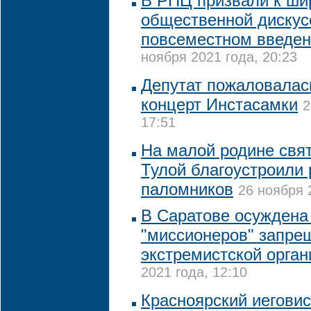
В РПЦ призвали к ши
общественной дискус
повсеместном введен
ноября 2021 года, 20:23
Депутат пожаловалас
концерт Инстасамки
2
17:51
На малой родине свя
Тулой благоустроили 
паломников
26 ноября 
В Саратове осуждена
"миссионеров" запре
экстремистской орган
2021 года, 12:10
Красноярский иегови