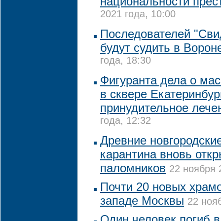
национальности прес
2021 года, 10:00
Последователей "Сви
будут судить в Ворон
года, 18:30
Фигуранта дела о ма
в сквере Екатеринбур
принудительное лече
года, 12:32
Древние новгородски
карантина вновь отк
паломников
22 ноября 
Почти 20 новых храмо
западе Москвы
22 нояб
Один человек погиб в