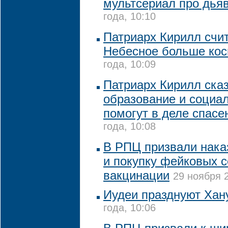
мультсериал про дья
года, 10:10
Патриарх Кирилл счит
Небесное больше ко
года, 10:09
Патриарх Кирилл сказ
образование и социал
помогут в деле спасе
года, 10:08
В РПЦ призвали нака
и покупку фейковых 
вакцинации
29 ноября 2
Иудеи празднуют Хан
года, 10:06