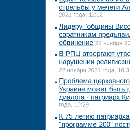
стрельбы у мечети А
2021 года, 11:12
Лидеру "общины Висс
соратникам предъяви
обвинение
22 ноября 20
В РПЦ отвергают утв
нарушении религиозн
22 ноября 2021 года, 10:3
Проблема церковного
Украине может быть 
диалога - патриарх К
года, 10:29
К 75-летию патриарха
"программе-200" пост