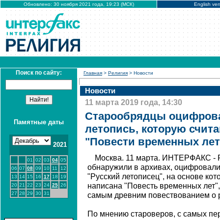
Обновлено: 30 ноября 2021 года, 19:23 (МСК)
English ver
Поиск по сайту:
Главная
>
Религия
> Новости
Новости
11 марта 2019 года, 14:30
Старообрядцы оцифров
Памятные даты
летопись, которую счит
"Повести временных лет
2021
Москва. 11 марта. ИНТЕРФАКС - 
01
02
03
04
05
обнаружили в архивах, оцифровали
06
07
08
09
10
11
12
"Русский летописец", на основе кот
13
14
15
16
17
18
19
написана "Повесть временных лет",
20
21
22
23
24
25
26
27
28
29
30
31
самым древним повествованием о р
По мнению староверов, с самых пе