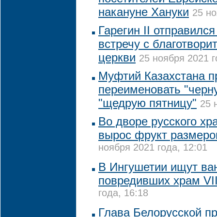
накануне Хануки
25 но
Гарегин II отправился
встречу с благотвор
церкви
25 ноября 2021 г
Муфтий Казахстана п
переименовать "черн
"щедрую пятницу"
25 
Во дворе русского хр
вырос фрукт размеро
ноября 2021 года, 12:01
В Ингушетии ищут ва
повредивших храм VII
года, 16:18
Глава Белорусской п