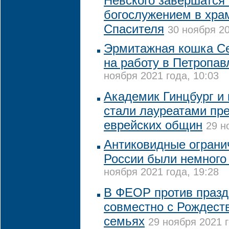
Невского завершатся
богослужением в хра
Спасителя
30 ноября 20
Эрмитажная кошка С
на работу в Петропав
ноября 2021 года, 10:03
Академик Гинцбург и
стали лауреатами пр
еврейских общин
29 н
Антиковидные ограни
России были немного
ноября 2021 года, 19:28
В ФЕОР против празд
совместно с Рождест
семьях
29 ноября 2021 г