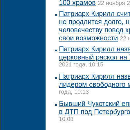
100 храмов
22 ноября 2
Патриарх Кирилл счит
не продлится долго, н
человечеству повод к
свои возможности
22 
Патриарх Кирилл наз
церковный раскол на
2021 года, 10:15
Патриарх Кирилл наз
лидером свободного 
года, 10:13
Бывший Чукотский еп
в ДТП под Петербург
10:08