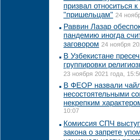
призвал относиться к
"пришельцам"
24 ноябр
Раввин Лазар обеспок
пандемию иногда счи
заговором
24 ноября 20
В Узбекистане пресе
группировки религиоз
23 ноября 2021 года, 15:5
В ФЕОР назвали чай
несостоятельными со
некрепким характеро
10:07
Комиссия СПЧ выступ
закона о запрете уп