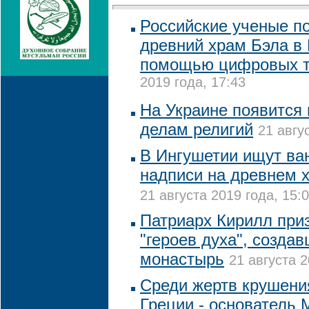
Российские ученые п
древний храм Бэла в
помощью цифровых т
2019 года, 17:43
На Украине появится
делам религий
21 авгу
В Ингушетии ищут ва
надписи на древнем 
21 августа 2019 года, 15:
Патриарх Кирилл при
"героев духа", созда
монастырь
21 августа 2
Среди жертв крушени
Греции - основатель 