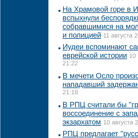
На Храмовой горе в 
вспыхнули беспорядк
собравшимися на мо
и полицией
11 августа 2
Иудеи вспоминают са
еврейской истории
10 
21:22
В мечети Осло произ
нападавший задержа
21:18
В РПЦ считали бы "г
воссоединение с зап
экзархатом
10 августа 
РПЦ предлагает "русс