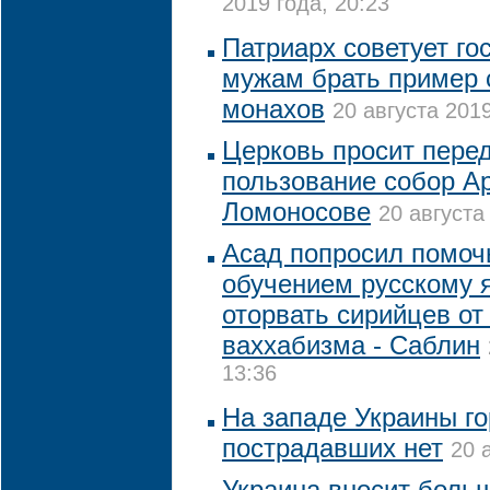
2019 года, 20:23
Патриарх советует г
мужам брать пример 
монахов
20 августа 2019
Церковь просит перед
пользование собор А
Ломоносове
20 августа
Асад попросил помоч
обучением русскому 
оторвать сирийцев от
ваххабизма - Саблин
13:36
На западе Украины го
пострадавших нет
20 
Украина вносит боль