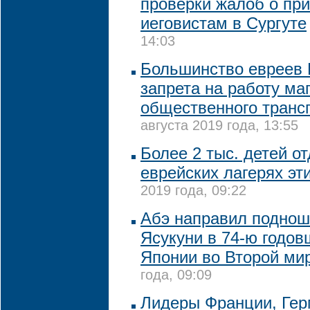
проверки жалоб о пр
иеговистам в Сургуте
14:03
Большинство евреев 
запрета на работу ма
общественного транс
августа 2019 года, 13:55
Более 2 тыс. детей о
еврейских лагерях эт
2019 года, 09:22
Абэ направил поднош
Ясукуни в 74-ю годов
Японии во Второй ми
года, 09:09
Лидеры Франции, Гер