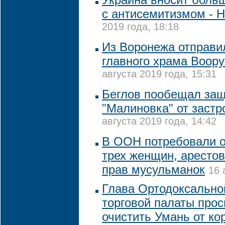
с антисемитизмом - 
2019 года, 18:18
Из Воронежа отправи
главного храма Воор
августа 2019 года, 15:31
Беглов пообещал защ
"Малиновка" от заст
августа 2019 года, 14:42
В ООН потребовали о
трех женщин, аресто
прав мусульманок
16 
Глава Ортодоксально
торговой палаты прос
очистить Умань от ко