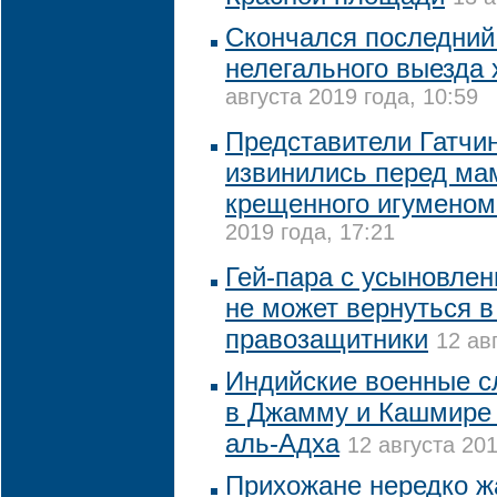
Скончался последний
нелегального выезда
августа 2019 года, 10:59
Представители Гатчи
извинились перед ма
крещенного игуменом
2019 года, 17:21
Гей-пара с усыновле
не может вернуться в
правозащитники
12 ав
Индийские военные с
в Джамму и Кашмире 
аль-Адха
12 августа 201
Прихожане нередко ж