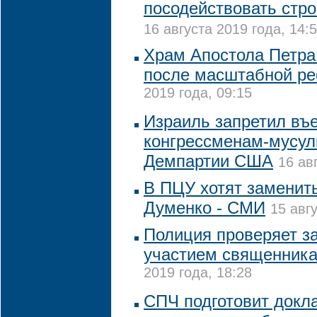
посодействовать стро
16 августа 2019 года, 14:
Храм Апостола Петра 
после масштабной ре
2019 года, 09:15
Израиль запретил въ
конгрессменам-мусул
Демпартии США
16 ав
В ПЦУ хотят заменит
Думенко - СМИ
15 авг
Полиция проверяет за
участием священника
2019 года, 18:28
СПЧ подготовит докла