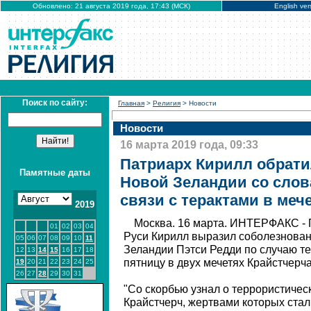
Обновлено: 21 августа 2019 года, 17:43 (МСК)
English ver
Поиск по сайту:
Главная
>
Религия
> Новости
Новости
16 марта 2019 года, 09:33
Патриарх Кирилл обрати
Памятные даты
Новой Зеландии со слов
связи с терактами в меч
2019
Москва. 16 марта. ИНТЕРФАКС - 
01
02
03
04
Руси Кирилл выразил соболезнован
05
06
07
08
09
10
11
Зеландии Пэтси Редди по случаю т
12
13
14
15
16
17
18
пятницу в двух мечетях Крайстчерча
19
20
21
22
23
24
25
26
27
28
29
30
31
"Со скорбью узнал о террористическ
Крайстчерч, жертвами которых стал