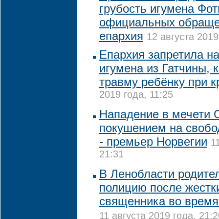
грубость игумена Фот
официальных обращен
епархия
12 августа 2019
Епархия запретила на
игумена из Гатчины, 
травму ребёнку при 
2019 года, 11:25
Нападение в мечети 
покушением на свобо
- премьер Норвегии
1
21:31
В Ленобласти родите
полицию после жестк
священника во время
11 августа 2019 года, 21:2