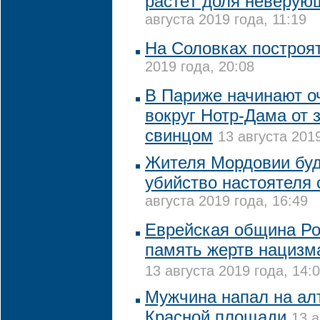
растёт доля неверующ
августа 2019 года, 11:19
На Соловках построя
2019 года, 20:08
В Париже начинают о
вокруг Нотр-Дама от 
свинцом
13 августа 2019
Жителя Мордовии буд
убийство настоятеля 
августа 2019 года, 16:49
Еврейская община Ро
память жертв нацизм
13 августа 2019 года, 14:
Мужчина напал на ал
Красной площади
13 а