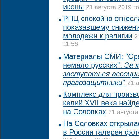
иконы
21 августа 2019 го
РПЦ спокойно отнесла
показавшему снижени
молодежи к религии
2
11:56
Материалы СМИ: "Ср
немало русских".
За 
заступаться ассоци
правозащитники"
21 а
Комплекс для произв
келий XVII века найд
на Соловках
21 августа
На Соловках открыла
в России галерея фо