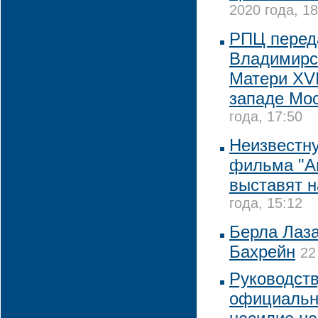
2020 года, 18
РПЦ перед
Владимирс
Матери XVI
западе Мо
года, 17:50
Неизвестну
фильма "А
выставят н
года, 15:12
Берла Лаза
Бахрейн
22
Руководст
официальн