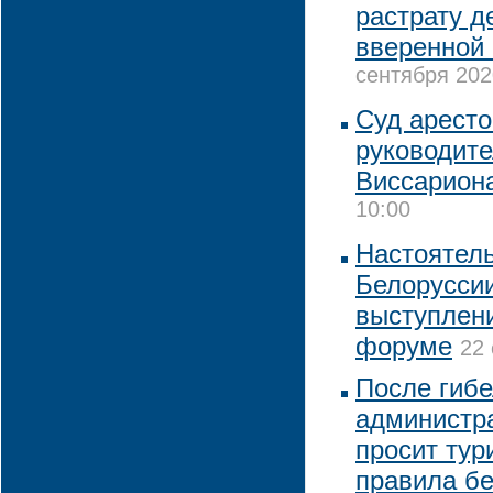
растрату д
вверенной
сентября 202
Суд аресто
руководит
Виссарион
10:00
Настоятел
Белоруссии
выступлен
форуме
22 
После гиб
администр
просит тур
правила бе