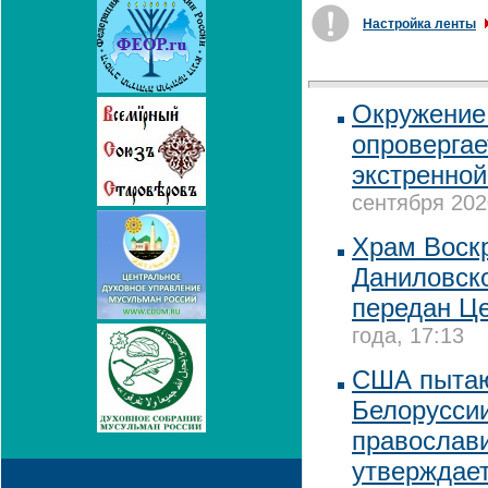
Настройка ленты
Окружение
опровергае
экстренной
сентября 202
Храм Воск
Даниловск
передан Ц
года, 17:13
США пытаю
Белорусси
православи
утверждае