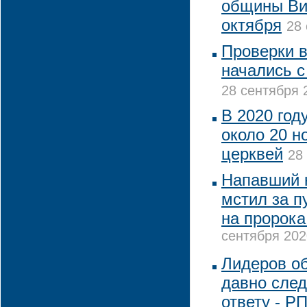
общины Ви
октября
28 
Проверки 
начались с
28 сентября 
В 2020 год
около 20 н
церквей
28
Напавший 
мстил за п
на пророк
сентября 202
Лидеров о
давно след
ответу - Р