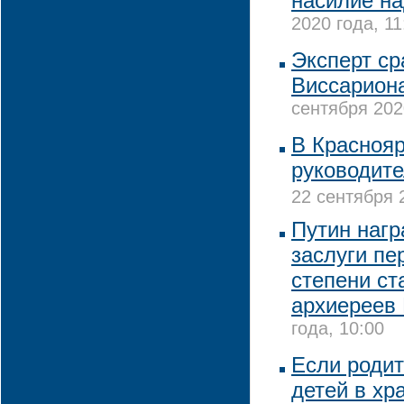
насилие н
2020 года, 11
Эксперт с
Виссариона
сентября 202
В Красноя
руководите
22 сентября 
Путин нагр
заслуги пе
степени ст
архиереев
года, 10:00
Если родит
детей в хр