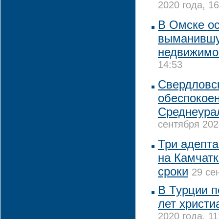
2020 года, 16
В Омске ос
выманившу
недвижимо
14:53
Свердловс
обеспокоен
Среднеура
сентября 202
Три адепта
на Камчатк
сроки
29 се
В Турции п
лет христи
2020 года, 11