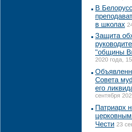
В Белорус
преподава
в школах
2
Защита об
руководите
"общины В
2020 года, 15
Объявленн
Совета муф
его ликвид
сентября 202
Патриарх 
церковным
Чести
23 се