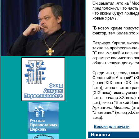
Он заметил, что на "Мо
предположил, что часть
что иконы будут привед
новые храмы.
"В новом храме присутс
фактор, тем более это х
Патриарх Кирилл вырази
также за профессиональ
"С письменной я не знак
огромное количество ро
общественную дискуссию
Среди икон, переданных
Феодосий и Антоний" (XI
(конец XIX века - ХХ ве
века), икона святого р
(ХIX века), икона усекн
века - начало ХХ века),
век), икона "Ветхий Заве
Архангела Михаила (вто
"Знамение" (конец ХIX в
века).
Версия для печати
Новости