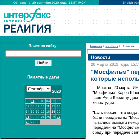
Обновлено: 29 сентября 2020 года, 18:57 (МСК)
English ver
Поиск по сайту:
Главная
>
Религия
> Новости
Новости
20 марта 2019 года, 15:5
"Мосфильм" пер
Памятные даты
которые исполь
Москва. 20 марта. И
2020
"Мосфильм" Карен Шахн
всея Руси Кириллу деся
01
02
03
04
05
06
киностудии.
07
08
09
10
11
12
13
14
15
16
17
18
19
20
"Есть версия, что когд
21
22
23
24
25
26
27
были переданы на "Мосф
пытались вывезти немцы
28
29
30
передали на "Мосфильм"
среду при передаче свя