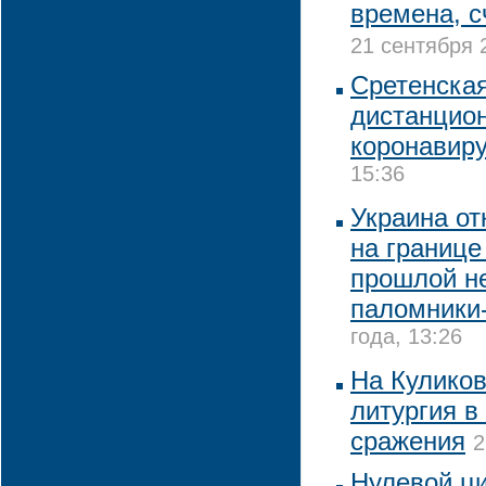
времена, с
21 сентября 
Сретенска
дистанцион
коронавир
15:36
Украина от
на границе
прошлой н
паломники
года, 13:26
На Кулико
литургия в
сражения
2
Нулевой ци