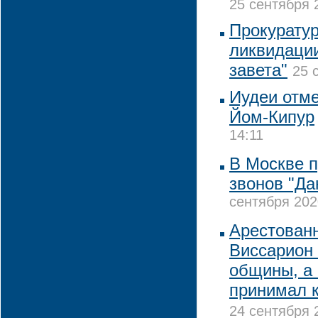
25 сентября 
Прокуратур
ликвидации
завета"
25 
Иудеи отме
Йом-Кипур
14:11
В Москве 
звонов "Да
сентября 202
Арестованн
Виссарион
общины, а
принимал к
24 сентября 