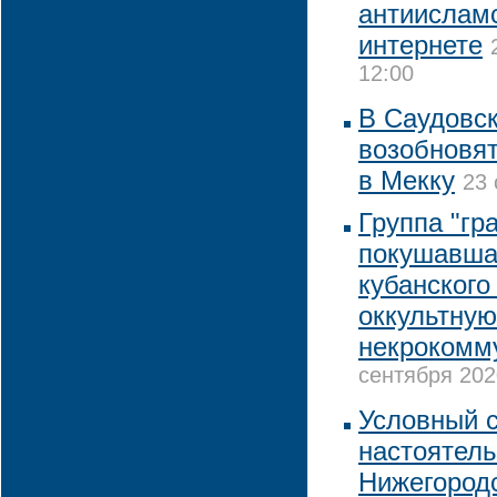
антиислам
интернете
12:00
В Саудовск
возобновя
в Мекку
23 
Группа "гр
покушавша
кубанского
оккультную
некрокомму
сентября 202
Условный с
настоятель
Нижегородс