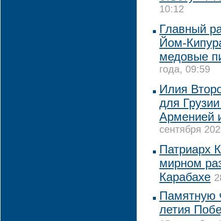
10:12
Главный ра
Йом-Кипур
медовые п
года, 09:59
Илия Втор
для Грузии
Арменией 
сентября 202
Патриарх К
мирном ра
Карабахе
2
Памятную ч
летия Побе