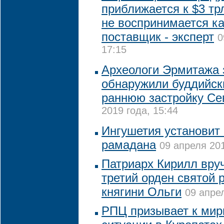
приближается к $3 трл
не воспринимается к
поставщик - эксперт
0
17:15
Археологи Эрмитажа 
обнаружили буддийски
раннюю застройку Се
2019 года, 15:44
Ингушетия установит
рамадана
09 апреля 201
Патриарх Кирилл вру
третий орден святой 
княгини Ольги
09 апрел
РПЦ призывает к ми