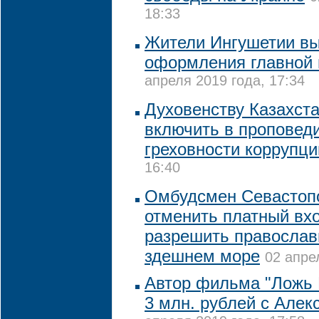
18:33
Жители Ингушетии вы
оформления главной 
апреля 2019 года, 17:34
Духовенству Казахст
включить в проповед
греховности коррупци
16:40
Омбудсмен Севастоп
отменить платный вхо
разрешить православ
здешнем море
02 апре
Автор фильма "Ложь 
3 млн. рублей с Алек