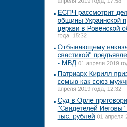
апреля 2019 года, 17:58
ЕСПЧ рассмотрит дел
общины Украинской п
церкви в Ровенской о
года, 15:32
Отбывающему наказа
свастикой" предъявл
- МВД
01 апреля 2019 го
Патриарх Кирилл при
семью как союз муж
апреля 2019 года, 12:32
Суд в Орле приговор
"Свидетелей Иеговы"
тыс. рублей
01 апреля 