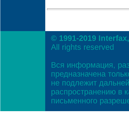
© 1991-2019 Interfax
All rights reserved
Вся информация, ра
предназначена тольк
не подлежит дальней
распространению в к
письменного разреш