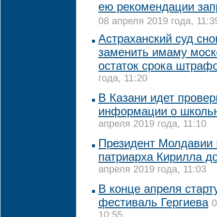
ею рекомендации зап
08 апреля 2019 года, 11:3
Астраханский суд сно
заменить имаму моск
остаток срока штраф
года, 11:20
В Казани идет провер
информации о школьн
апреля 2019 года, 11:10
Президент Молдавии 
патриарха Кирилла до
апреля 2019 года, 11:03
В конце апреля стар
фестиваль Гергиева
0
10:55