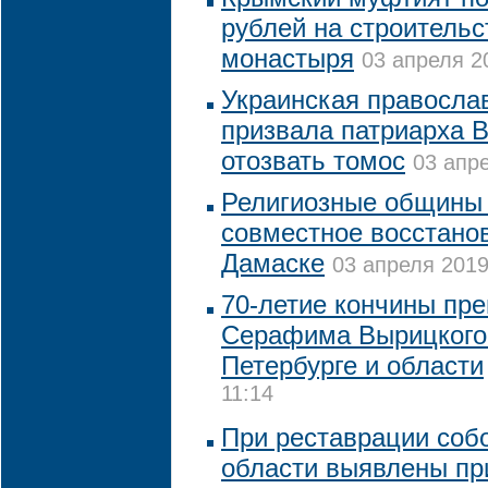
рублей на строительс
монастыря
03 апреля 2
Украинская правосла
призвала патриарха
отозвать томос
03 апре
Религиозные общины 
совместное восстано
Дамаске
03 апреля 2019
70-летие кончины пр
Серафима Вырицкого 
Петербурге и области
11:14
При реставрации соб
области выявлены пр