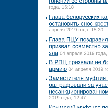
гонений со стороны в
года, 16:18
Глава белорусских ка
остановить снос крес
апреля 2019 года, 15:30
Глава ПЦУ поздравил
призвал совместно за
зла
04 апреля 2019 года,
В РПЦ призвали не б
армию
04 апреля 2019 г
Заместителя муфтия
оштрафовали за учас
несанкционированном
2019 года, 12:47
Крымский муфтият п