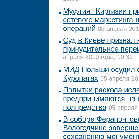
Муфтият Киргизии пр
сетевого маркетинга 
операций
08 апреля 201
Суд в Киеве признал
принудительное пер
апреля 2019 года, 10:39
МИД Польши осудил с
Куропатах
05 апреля 20
Попытки раскола исл
предпринимаются на ю
полпредство
05 апреля 
В соборе Ферапонтов
Вологодчине заверше
сохранению монумен