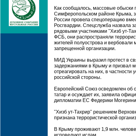
Как сообщалось, массовые обыски 
Симферопольском районе Крыма, з
России провела спецоперацию вмес
Росгвардии. Спецслужба назвала з
рядовыми участниками "Хизб ут-Тах
ФСБ, они распространяли террорис
жителей полуострова и вербовали 
запрещенной организации.
МИД Украины выразил протест в св
задержаниями в Крыму и призвал 
отреагировать на них, в частности 
российской стороны.
Европейский Союз осведомлен об о
татар и осуждает их, заявила офиц
дипломатии ЕС Федерики Могерини
"Хизб ут-Тахрир" решением Верховн
признана террористической организ
В Крыму проживают 1,9 млн. человек
исповедуют ислам.