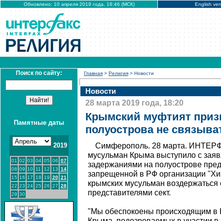
Обновлено: 10 апреля 2019 года, 18:46 (МСК)
English ver
Поиск по сайту:
Главная
>
Религия
> Новости
Новости
28 марта 2019 года, 18:20
Крымский муфтият приз
Памятные даты
полуострова не связыва
2019
Симферополь. 28 марта. ИНТЕРФ
мусульман Крыма выступило с заяв
01
02
03
04
05
06
07
задержаниями на полуострове пре
08
09
10
11
12
13
14
запрещенной в РФ организации "Хиз
15
16
17
18
19
20
21
крымских мусульман воздержаться о
22
23
24
25
26
27
28
представителями сект.
29
30
"Мы обеспокоены происходящим в 
Крыма, подозреваемых в участии в 