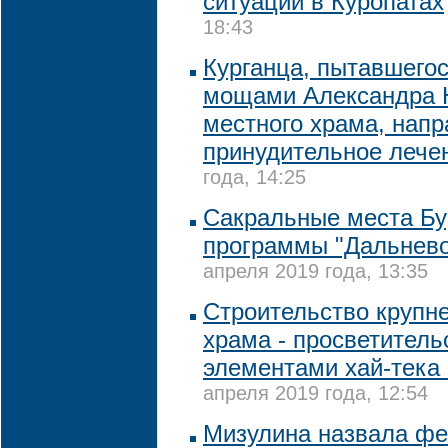
ситуации в Куропатах
18:43
Курганца, пытавшегос
мощами Александра Н
местного храма, напр
принудительное лече
года, 14:25
Сакральные места Бу
программы "Дальнево
апреля 2019 года, 13:35
Строительство крупн
храма - просветитель
элементами хай-тека 
апреля 2019 года, 12:54
Мизулина назвала фе