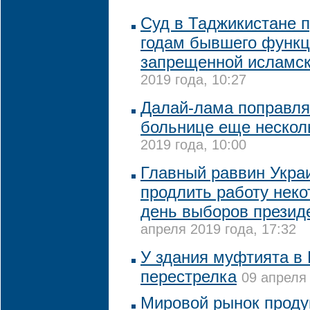
Суд в Таджикистане п
годам бывшего функ
запрещенной исламск
2019 года, 10:27
Далай-лама поправляе
больнице еще нескол
2019 года, 10:00
Главный раввин Укра
продлить работу неко
день выборов президе
апреля 2019 года, 17:32
У здания муфтията в
перестрелка
09 апреля 
Мировой рынок проду