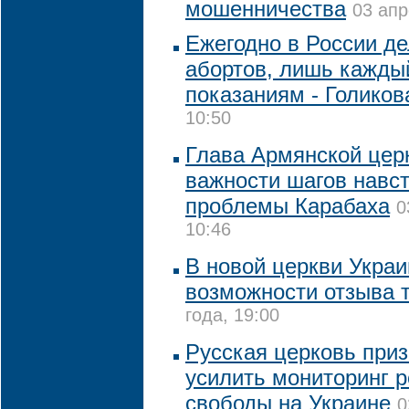
мошенничества
03 апр
Ежегодно в России де
абортов, лишь кажды
показаниям - Голиков
10:50
Глава Армянской цер
важности шагов навс
проблемы Карабаха
0
10:46
В новой церкви Укра
возможности отзыва 
года, 19:00
Русская церковь при
усилить мониторинг р
свободы на Украине
0