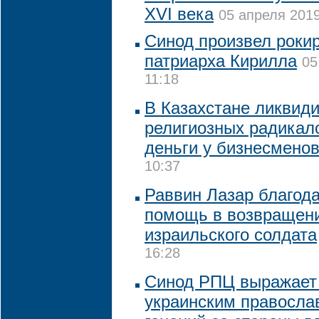
ХVI века
05 апреля 2019
Синод произвел роки
патриарха Кирилла
05
11:18
В Казахстане ликвид
религиозных радикал
деньги у бизнесмено
10:37
Раввин Лазар благода
помощь в возвращени
израильского солдата
16:28
Синод РПЦ выражает
украинским правосла