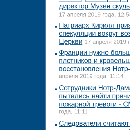
директор Музея скул
17 апреля 2019 года, 12:5
Патриарх Кирилл при
спекуляции вокруг в
Церкви
17 апреля 2019 г
Франции нужно боль
плотников и кровель
восстановления Нотр-
апреля 2019 года, 11:14
Сотрудники Нотр-Дам
пытались найти причи
пожарной тревоги - 
года, 11:11
Следователи считают