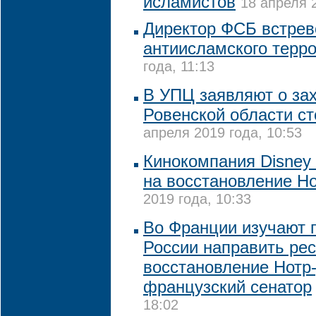
исламистов
18 апреля 2
Директор ФСБ встре
антиисламского терр
года, 11:13
В УПЦ заявляют о зах
Ровенской области с
апреля 2019 года, 10:53
Кинокомпания Disney 
на восстановление Н
2019 года, 10:33
Во Франции изучают 
России направить рес
восстановление Нотр
французский сенатор
18:02