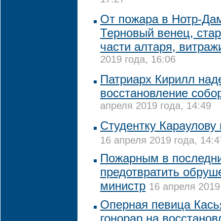
17:27
От пожара в Нотр-Да
Терновый венец, ста
части алтаря, витраж
2019 года, 16:06
Патриарх Кирилл над
восстановление собо
апреля 2019 года, 14:49
Студентку Караулову
16 апреля 2019 года, 14:4
Пожарным в последни
предотвратить обруш
министр
16 апреля 2019 
Оперная певица Кась
гонорар на восстано