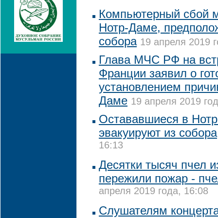
Компьютерный сбой м
Нотр-Даме, предполо
собора
19 апреля 2019 г
Глава МЧС РФ на вст
Франции заявил о гот
установлением причи
Даме
19 апреля 2019 год
Остававшиеся в Нотр
эвакуируют из собора
16:13
Десятки тысяч пчел и
пережили пожар - пч
апреля 2019 года, 16:08
Слушателям концерта