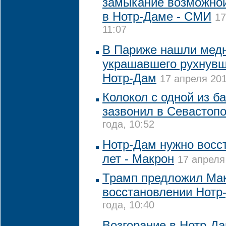
замыкание возможной
в Нотр-Даме - СМИ
17
11:07
В Париже нашли медн
украшавшего рухнувш
Нотр-Дам
17 апреля 201
Колокол с одной из б
зазвонил в Севастоп
года, 10:52
Нотр-Дам нужно восст
лет - Макрон
17 апреля
Трамп предложил Ма
восстановлении Нотр
года, 10:40
Возгорание в Нотр-Д