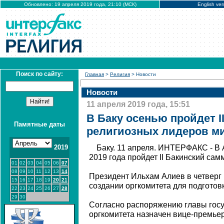
Обновлено: 19 апреля 2019 года, 21:10 (МСК)
English ver
Поиск по сайту:
Главная
>
Религия
> Новости
Новости
11 апреля 2019 года, 15:51
В Баку осенью пройдет I
Памятные даты
религиозных лидеров м
2019
Баку. 11 апреля. ИНТЕРФАКС - В
2019 года пройдет II Бакинский са
01
02
03
04
05
06
07
08
09
10
11
12
13
14
Президент Ильхам Алиев в четверг
15
16
17
18
19
20
21
создании оргкомитета для подгото
22
23
24
25
26
27
28
29
30
Согласно распоряжению главы госу
оргкомитета назначен вице-премье