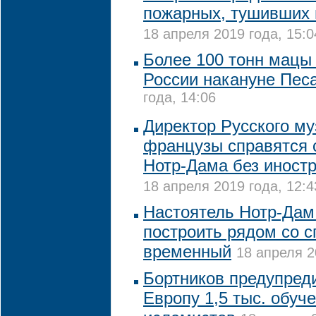
пожарных, тушивших 
18 апреля 2019 года, 15:0
Более 100 тонн мацы
России накануне Пес
года, 14:06
Директор Русского му
французы справятся 
Нотр-Дама без иност
18 апреля 2019 года, 12:4
Настоятель Нотр-Дам
построить рядом со 
временный
18 апреля 2
Бортников предупред
Европу 1,5 тыс. обуч