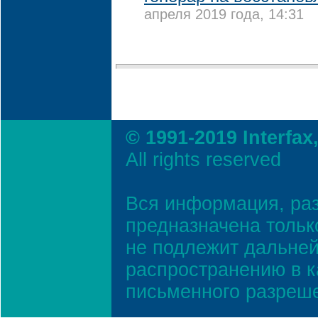
апреля 2019 года, 14:31
© 1991-2019 Interfax
All rights reserved
Вся информация, ра
предназначена тольк
не подлежит дальней
распространению в к
письменного разреш