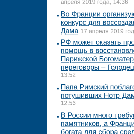
апреля 2019 года, 14:36
Во Франции организу
конкурс для воссозда
Дама
17 апреля 2019 год
РФ может оказать п
помощь в восстановл
Парижской Богоматер
переговоры – Голоде
13:52
Папа Римский поблаг
потушивших Нотр-Да
12:56
В России много треб
памятников, а Франци
богата для сбора сре