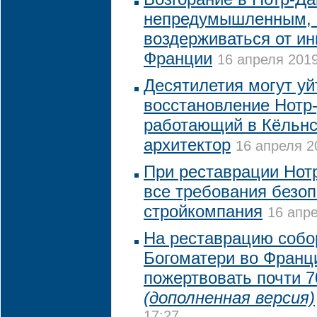
непредумышленным, 
воздерживаться от ин
Франции
16 апреля 2019
Десятилетия могут уй
восстановление Нотр-
работающий в Кёльнс
архитектор
16 апреля 2
При реставрации Нот
все требования безоп
стройкомпания
16 апре
На реставрацию собо
Богоматери во Франц
пожертвовать почти 7
(дополненная версия)