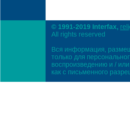
© 1991-2019 Interfax,
rel
All rights reserved
Вся информация, размещ
только для персонально
воспроизведению и / ил
как с письменного разр