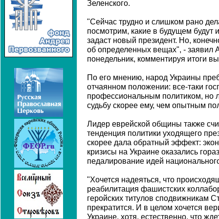
Зеленского.
"Сейчас трудно и слишком рано де
посмотрим, какие в будущем будут и
задаст новый президент. Но, конечн
об определенных вещах", - заявил 
понедельник, комментируя итоги вы
По его мнению, народ Украины преб
отчаянном положении: все-таки гос
профессиональным политиком, но 
судьбу скорее ему, чем опытным по
Лидер еврейской общины также счит
тенденция политики уходящего пре
скорее дала обратный эффект: эко
кризисы на Украине оказались гора
педалирование идей национального
"Хочется надеяться, что происходя
реабилитация фашистских коллабо
геройских титулов сподвижникам Ст
прекратится. И в целом хочется вер
Украине, хотя, естественно, что жде