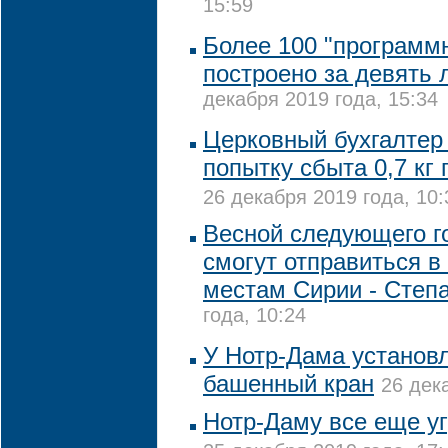
15:59
Более 100 "программ
построено за девять 
декабря 2019 года, 15:34
Церковный бухгалтер
попытку сбыта 0,7 кг 
26 декабря 2019 года, 10:
Весной следующего г
смогут отправиться в
местам Сирии - Степ
года, 10:24
У Нотр-Дама установл
башенный кран
26 дек
Нотр-Даму все еще у