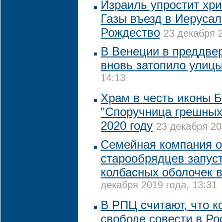
Израиль упростит хри
Газы въезд в Иеруса
Рождество
23 декабря 2
В Венеции в преддве
вновь затопило улиц
14:13
Храм в честь иконы 
"Споручница грешных"
2020 году
23 декабря 20
Семейная компания 
старообрядцев запус
колбасных оболочек в
декабря 2019 года, 13:31
В РПЦ считают, что к
свободе совести в Ро