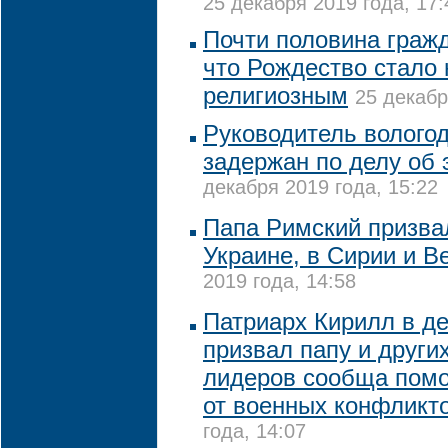
25 декабря 2019 года, 17:
Почти половина граж
что Рождество стало 
религиозным
25 декабр
Руководитель вологод
задержан по делу об
декабря 2019 года, 15:22
Папа Римский призва
Украине, в Сирии и В
2019 года, 14:58
Патриарх Кирилл в д
призвал папу и други
лидеров сообща пом
от военных конфликт
года, 14:07