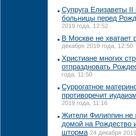
Супруга Елизаветы II
больницы перед Рож
2019 года, 12:52
В Москве не хватает
декабря 2019 года, 12:50
Христиане многих стр
отпраздновать Рожде
года, 11:50
Суррогатное материн
противоречит иудаиз
2019 года, 11:16
Жители Филиппин не 
домой на Рождество и
шторма
24 декабря 2019