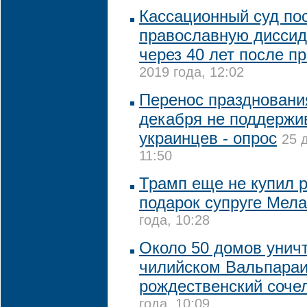
Кассационный суд по
православную диссид
через 40 лет после п
2019 года, 12:02
Перенос праздновани
декабря не поддержи
украинцев - опрос
25 
11:50
Трамп еще не купил 
подарок супруге Мел
года, 10:28
Около 50 домов унич
чилийском Вальпараи
рождественский соче
года, 10:09