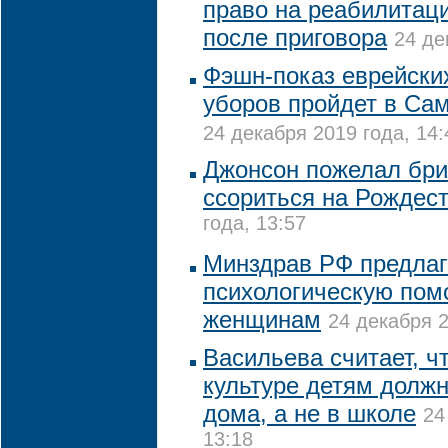
право на реабилитаци
после приговора
24 де
Фэшн-показ еврейски
уборов пройдет в Сам
24 декабря 2019 года, 14:
Джонсон пожелал бри
ссориться на Рождес
года, 13:57
Минздрав РФ предлаг
психологическую по
женщинам
24 декабря 2
Васильева считает, ч
культуре детям долж
дома, а не в школе
24
13:18