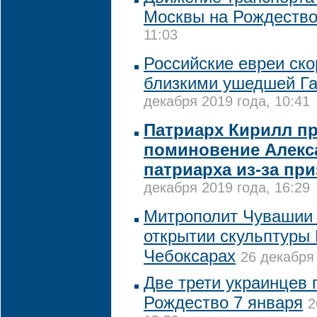
Москвы на Рождеств
11:03
Российские евреи ско
близкими ушедшей Г
декабря 2019 года, 10:41
Патриарх Кирилл п
поминовение Алекс
патриарха из-за пр
декабря 2019 года, 16:29
Митрополит Чувашии 
открытии скульптуры 
Чебоксарах
26 декабря 
Две трети украинцев 
Рождество 7 января
2