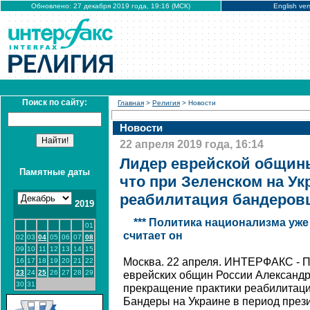
Обновлено: 27 декабря 2019 года, 19:16 (МСК)
English ver
Поиск по сайту:
Главная
>
Религия
> Новости
Новости
22 апреля 2019 года, 16:14
Лидер еврейской общины
Памятные даты
что при Зеленском на Ук
реабилитация бандеров
2019
*** Политика национализма уж
01
считает он
02
03
04
05
06
07
08
09
10
11
12
13
14
15
Москва. 22 апреля. ИНТЕРФАКС - 
16
17
18
19
20
21
22
23
24
25
26
27
28
29
еврейских общин России Александр
30
31
прекращение практики реабилитаци
Бандеры на Украине в период през