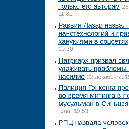
только его авторам
23
11:31
Раввин Лазар назвал
нанотехнологий и при
ханукиями в соцсетях
10:30
Патриарх призвал св
улаживать проблемы в
насилие
22 декабря 2019
Полиция Гонконга пр
во время митинга в п
мусульман в Синьцзя
года, 19:53
РПЦ назвала человек