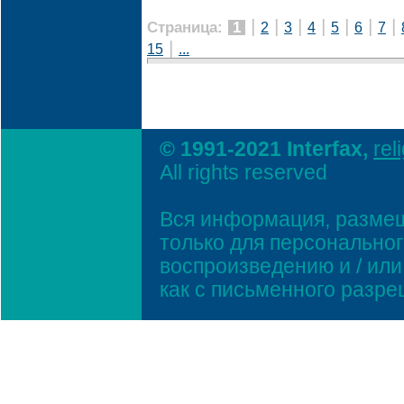
|
|
|
|
|
|
|
Страница:
1
2
3
4
5
6
7
|
15
...
© 1991-2021 Interfax,
rel
All rights reserved
Вся информация, размещ
только для персонально
воспроизведению и / ил
как с письменного разр