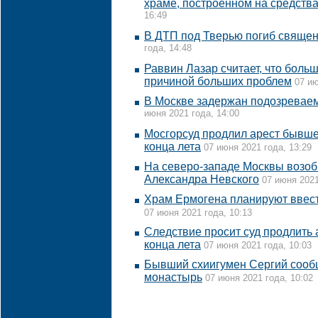
храме, построенном на средств
16:49
В ДТП под Тверью погиб священн
года, 14:48
Раввин Лазар считает, что больш
причиной больших проблем
07 ию
В Москве задержан подозреваем
июня 2021 года, 14:00
Мосгорсуд продлил арест бывше
конца лета
07 июня 2021 года, 13:29
На северо-западе Москвы возоб
Александра Невского
07 июня 2021
Храм Ермогена планируют ввест
07 июня 2021 года, 10:13
Следствие просит суд продлить
конца лета
07 июня 2021 года, 10:03
Бывший схиигумен Сергий сообщ
монастырь
07 июня 2021 года, 10:02