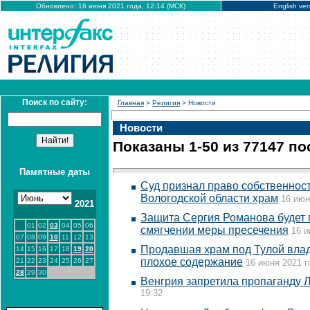
Обновлено: 16 июня 2021 года, 12:14 (МСК)
English ver
Поиск по сайту:
Главная
>
Религия
> Новости
Новости
Показаны 1-50 из 77147 п
Памятные даты
Суд признал право собственнос
Вологодской области храм
16 июн
2021
Защита Сергия Романова будет 
01
02
03
04
05
06
смягчении меры пресечения
16 и
07
08
09
10
11
12
13
Продавшая храм под Тулой вла
14
15
16
17
18
19
20
плохое содержание
21
22
23
24
25
26
27
16 июня 2021 г
28
29
30
Венгрия запретила пропаганду 
19:32