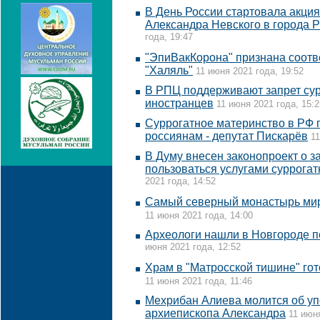
В День России стартовала акци
Александра Невского в города 
года, 19:47
"ЭпиВакКорона" признана соотв
"Халяль"
11 июня 2021 года, 19:52
В РПЦ поддерживают запрет сур
иностранцев
11 июня 2021 года, 15:2
Суррогатное материнство в РФ 
россиянам - депутат Пискарёв
11
В Думу внесен законопроект о з
пользоваться услугами суррогат
2021 года, 14:52
Самый северный монастырь мира
11 июня 2021 года, 14:00
Археологи нашли в Новгороде пе
июня 2021 года, 12:52
Храм в "Матросской тишине" го
11 июня 2021 года, 11:46
Мехрибан Алиева молится об уп
архиепископа Александра
11 июн