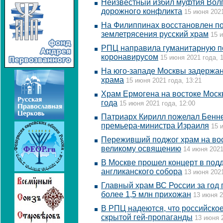
Неизвестный избил муфтия Волг
дорожного конфликта
15 июня 2021
На Филиппинах восстановлен п
землетрясения русский храм
15 
РПЦ направила гуманитарную по
коронавирусом
15 июня 2021 года, 
На юго-западе Москвы задержан
храма
15 июня 2021 года, 13:21
Храм Ермогена на востоке Моск
года
15 июня 2021 года, 12:00
Патриарх Кирилл пожелал Бенне
премьера-министра Израиля
15 
Переживший поджог храм на вос
великому освящению
14 июня 2021
В Москве прошел концерт в под
англиканского собора
13 июня 2021
Главный храм ВС России за год 
более 1,5 млн прихожан
13 июня 2
В РПЦ надеются, что российское
скрытой гей-пропаганды
13 июня 2