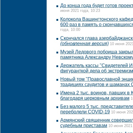
До конца года будет готов проек
июня 2021 года, 10:23
Колокола Вашингтонского кафед
600 раз в память о скончавшихс
года, 10:00
Скончался глава азербайджанс
(обновленная версия)
10 июня 2021
Музей Ледового побоища закрыл
памятника Александру Невском
Держатель кассы "Свидетелей И
фигуранткой дела об экстремиз
Новый том "Православной энцик
традициях саудитов и шаманах 
Имена 2 тыс. воинов, павших в 
благодаря церковным архивам
1
Без малого 5 тыс. представител
переболели COVID-19
10 июня 202
Армянский священник совершил
судебным приставам
10 июня 2021 