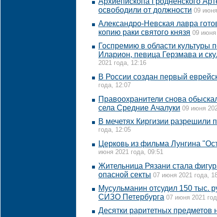
Архиепископа Гродненского Арт
освободили от должности
09 июня
Александро-Невская лавра готов
копию раки святого князя
09 июня 
Госпремию в области культуры 
Иларион, певица Герзмава и ск
2021 года, 12:16
В России создан первый еврейс
года, 12:07
Правоохранители снова обыска
села Средние Ачалуки
09 июня 202
В мечетях Киргизии разрешили 
года, 12:05
Церковь из фильма Лунгина "Ост
июня 2021 года, 09:51
Жительница Рязани стала фигур
опасной секты
07 июня 2021 года, 1
Мусульманин отсудил 150 тыс. р
СИЗО Петербурга
07 июня 2021 год
Десятки раритетных предметов 