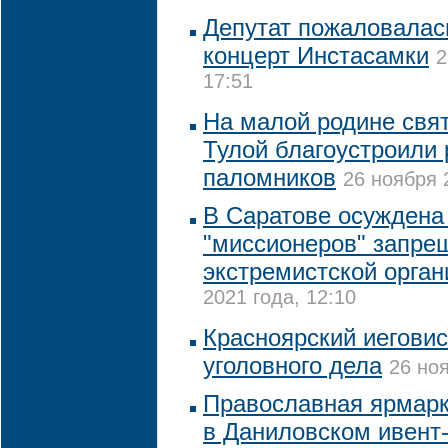
Депутат пожаловалас
концерт Инстасамки
2
17:51
На малой родине свя
Тулой благоустроили 
паломников
26 ноября 
В Саратове осуждена
"миссионеров" запре
экстремистской орган
2021 года, 12:10
Красноярский иегови
уголовного дела
26 ноя
Православная ярмарка
в Даниловском ивент-