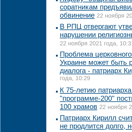
соратникам предъяви
обвинение
22 ноября 20
В РПЦ отвергают утв
нарушении религиозн
22 ноября 2021 года, 10:3
Проблема церковного
Украине может быть 
диалога - патриарх К
года, 10:29
К 75-летию патриарха
"программе-200" пост
100 храмов
22 ноября 2
Патриарх Кирилл счит
не продлится долго, н