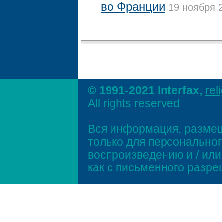
во Франции
19 ноября 2
© 1991-2021 Interfax,
rel
All rights reserved
Вся информация, размещ
только для персонально
воспроизведению и / ил
как с письменного разр