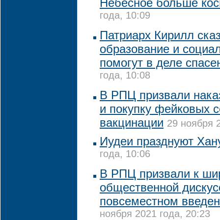
Небесное больше ко
года, 10:09
Патриарх Кирилл сказ
образование и социал
помогут в деле спасе
года, 10:08
В РПЦ призвали нака
и покупку фейковых 
вакцинации
29 ноября 2
Иудеи празднуют Хан
года, 10:06
В РПЦ призвали к ши
общественной дискус
повсеместном введен
ноября 2021 года, 20:23