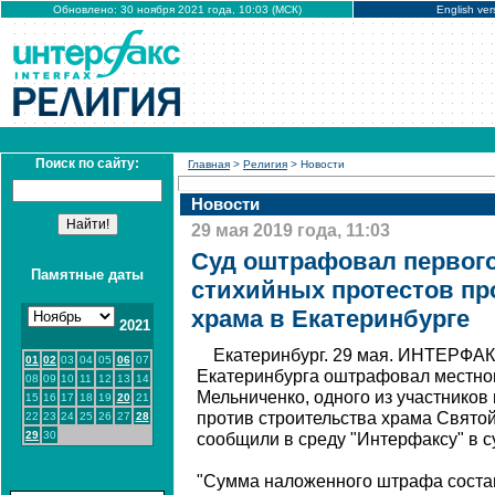
Обновлено: 30 ноября 2021 года, 10:03 (МСК)
English ver
Поиск по сайту:
Главная
>
Религия
> Новости
Новости
29 мая 2019 года, 11:03
Суд оштрафовал первого
Памятные даты
стихийных протестов пр
храма в Екатеринбурге
2021
Екатеринбург. 29 мая. ИНТЕРФАК
01
02
03
04
05
06
07
Екатеринбурга оштрафовал местно
08
09
10
11
12
13
14
Мельниченко, одного из участнико
15
16
17
18
19
20
21
против строительства храма Святой
22
23
24
25
26
27
28
29
30
сообщили в среду "Интерфаксу" в с
"Сумма наложенного штрафа состави