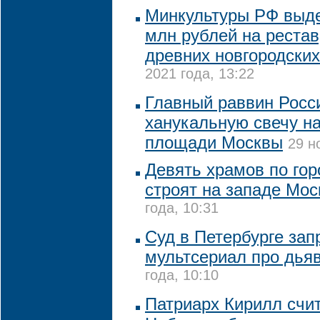
Минкультуры РФ выде
млн рублей на реста
древних новгородски
2021 года, 13:22
Главный раввин Росс
ханукальную свечу н
площади Москвы
29 н
Девять храмов по го
строят на западе Мо
года, 10:31
Суд в Петербурге зап
мультсериал про дья
года, 10:10
Патриарх Кирилл счит