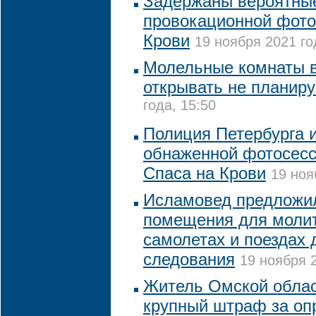
Задержаны вероятные
провокационной фото
Крови
19 ноября 2021 го
Молельные комнаты 
открывать не планир
года, 15:50
Полиция Петербурга 
обнаженной фотосесс
Спаса на Крови
19 ноя
Исламовед предложи
помещения для моли
самолетах и поездах 
следования
19 ноября 2
Житель Омской облас
крупный штраф за оп