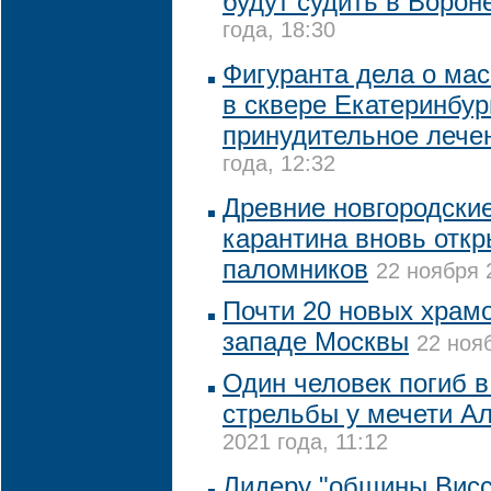
будут судить в Ворон
года, 18:30
Фигуранта дела о ма
в сквере Екатеринбур
принудительное лече
года, 12:32
Древние новгородски
карантина вновь отк
паломников
22 ноября 
Почти 20 новых храмо
западе Москвы
22 нояб
Один человек погиб в
стрельбы у мечети А
2021 года, 11:12
Лидеру "общины Висс