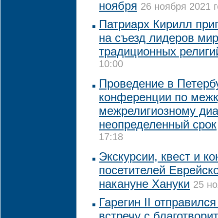
ноября
26 ноября 2021 г
Патриарх Кирилл при
на съезд лидеров ми
традиционных религи
10:00
Проведение в Петерб
конференции по межк
межрелигиозному диа
неопределенный срок
17:18
Экскурсии, квест и к
посетителей Еврейск
накануне Хануки
25 но
Гарегин II отправился
встречу с благотвор