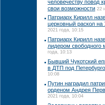
человечеству повод к
свои возможности
22 
Патриарх Кирилл наз
церковный раскол на
2021 года, 10:15
Патриарх Кирилл наз
лидером свободного 
года, 10:13
Бывший Чукотский еп
в ДТП под Петербург
10:08
Путин наградил патр
орденом Андрея Перв
2021 года, 10:04