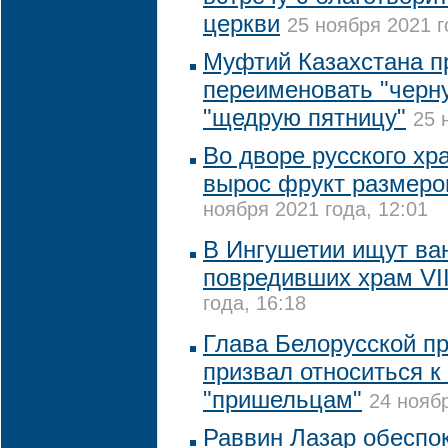
церкви
25 ноября 2021 г
Муфтий Казахстана п
переименовать "черн
"щедрую пятницу"
25 
Во дворе русского хр
вырос фрукт размеро
ноября 2021 года, 12:01
В Ингушетии ищут ва
повредивших храм VII
года, 16:18
Глава Белорусской п
призвал относиться к
"пришельцам"
24 ноябр
Раввин Лазар обеспок