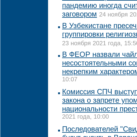
пандемию иногда счи
заговором
24 ноября 20
В Узбекистане пресе
группировки религиоз
23 ноября 2021 года, 15:5
В ФЕОР назвали чай
несостоятельными со
некрепким характеро
10:07
Комиссия СПЧ выступ
закона о запрете уп
национальности прес
2021 года, 10:00
Последователей "Сви