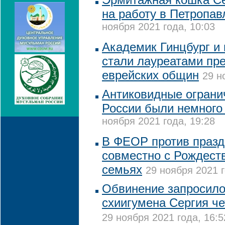
на работу в Петропав
ноября 2021 года, 10:03
Академик Гинцбург и
стали лауреатами пр
еврейских общин
29 н
Антиковидные ограни
России были немного
ноября 2021 года, 19:28
В ФЕОР против празд
совместно с Рождест
семьях
29 ноября 2021 г
Обвинение запросило
схиигумена Сергия че
29 ноября 2021 года, 16:5