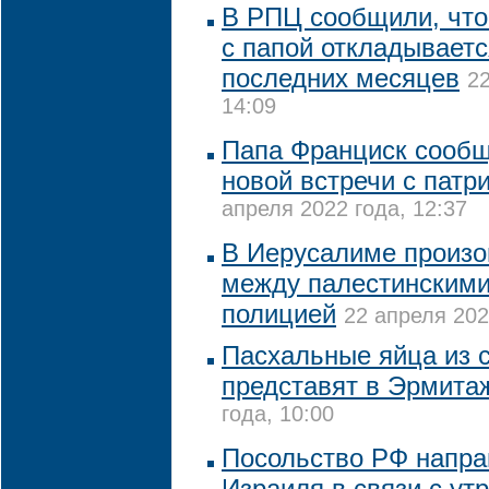
В РПЦ сообщили, что
с папой откладываетс
последних месяцев
22
14:09
Папа Франциск сообщ
новой встречи с пат
апреля 2022 года, 12:37
В Иерусалиме произо
между палестинскими
полицией
22 апреля 202
Пасхальные яйца из 
представят в Эрмита
года, 10:00
Посольство РФ напра
Израиля в связи с ут