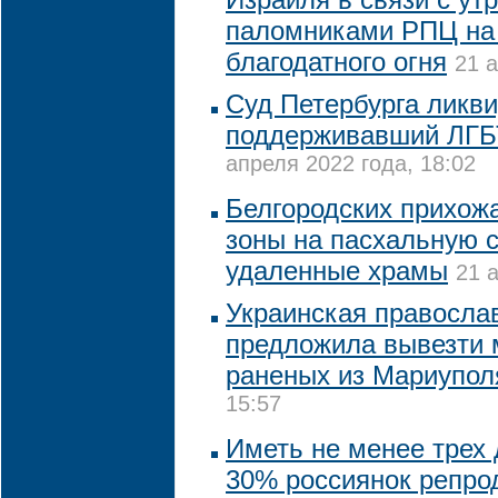
паломниками РПЦ на
благодатного огня
21 а
Суд Петербурга ликв
поддерживавший ЛГБ
апреля 2022 года, 18:02
Белгородских прихожа
зоны на пасхальную с
удаленные храмы
21 
Украинская правосла
предложила вывезти 
раненых из Мариупол
15:57
Иметь не менее трех 
30% россиянок репрод