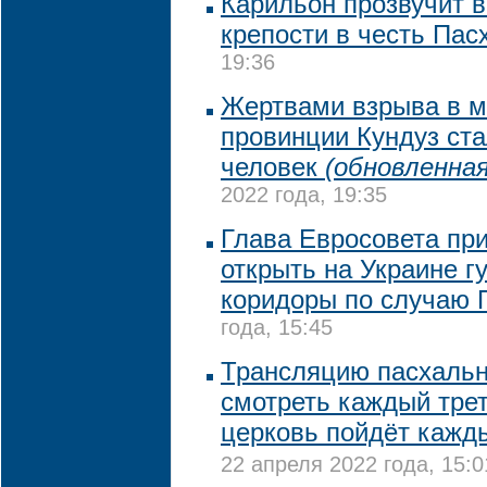
Карильон прозвучит 
крепости в честь Пас
19:36
Жертвами взрыва в м
провинции Кундуз ста
человек
(обновленная
2022 года, 19:35
Глава Евросовета пр
открыть на Украине 
коридоры по случаю 
года, 15:45
Трансляцию пасхальн
смотреть каждый трет
церковь пойдёт кажд
22 апреля 2022 года, 15:0