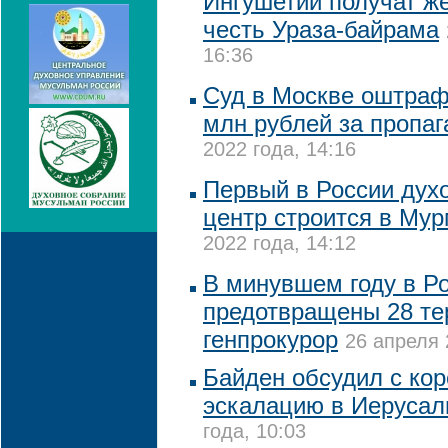
Ингушетии получат ж
честь Ураза-байрама
16:36
Суд в Москве оштрафо
млн рублей за пропа
2022 года, 14:16
Первый в России дух
центр строится в Му
2022 года, 14:12
В минувшем году в Р
предотвращены 28 тер
генпрокурор
26 апреля 
Байден обсудил с ко
эскалацию в Иеруса
года, 10:03