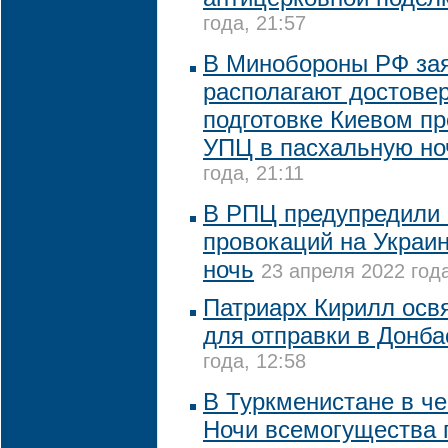
года, 21:57
В Минобороны РФ зая
располагают достове
подготовке Киевом п
УПЦ в пасхальную но
года, 21:11
В РПЦ предупредили 
провокаций на Украи
ночь
23 апреля 2022 года
Патриарх Кирилл освя
для отправки в Донба
года, 12:58
В Туркменистане в ч
Ночи всемогущества