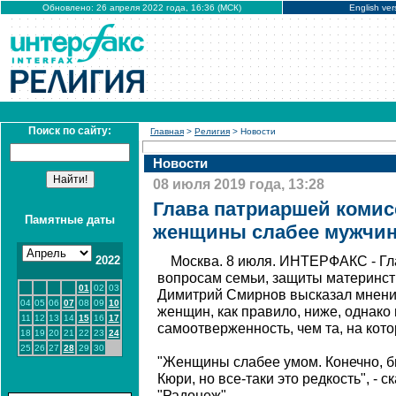
Обновлено: 26 апреля 2022 года, 16:36 (МСК)
English ver
Поиск по сайту:
Главная
>
Религия
> Новости
Новости
08 июля 2019 года, 13:28
Глава патриаршей комис
Памятные даты
женщины слабее мужчин
2022
Москва. 8 июля. ИНТЕРФАКС - Гл
вопросам семьи, защиты материнст
01
02
03
Димитрий Смирнов высказал мнение
04
05
06
07
08
09
10
женщин, как правило, ниже, однако
11
12
13
14
15
16
17
самоотверженность, чем та, на кот
18
19
20
21
22
23
24
25
26
27
28
29
30
"Женщины слабее умом. Конечно, б
Кюри, но все-таки это редкость", -
"Радонеж".