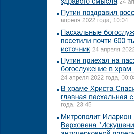
здравого смысла
24 ап
Путин поздравил росс
апреля 2022 года, 10:04
Пасхальные богослуж
посетили почти 600 ты
источник
24 апреля 2022
Путин приехал на па
богослужение в храм
24 апреля 2022 года, 00:0
В храме Христа Спас
главная пасхальная 
года, 23:45
Митрополит Иларион
Верховена "Искушени
антицерковной подел