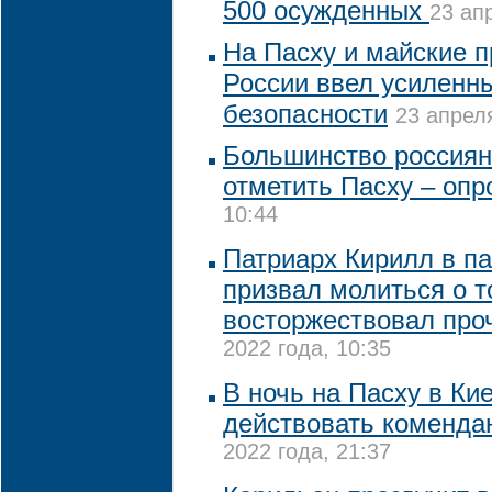
500 осужденных
23 ап
На Пасху и майские 
России ввел усиленн
безопасности
23 апреля
Большинство россиян
отметить Пасху – опр
10:44
Патриарх Кирилл в п
призвал молиться о т
восторжествовал про
2022 года, 10:35
В ночь на Пасху в Ки
действовать коменда
2022 года, 21:37