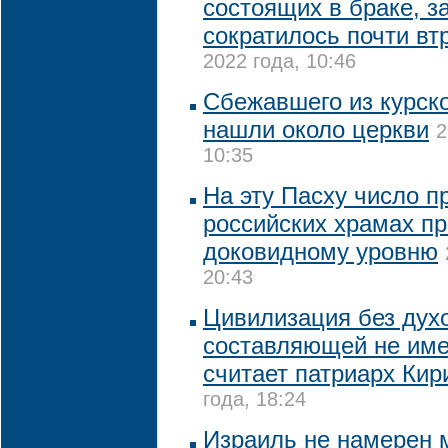
состоящих в браке, з
сократилось почти втр
2022 года, 10:46
Сбежавшего из курско
нашли около церкви
2
10:35
На эту Пасху число п
российских храмах пр
доковидному уровню
20:43
Цивилизация без дух
составляющей не име
считает патриарх Кир
года, 18:24
Израиль не намерен 