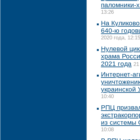
паломники-
13:26
На Куликово
640-ю годо
2020 года, 12:1
Нулевой цик
храма Росси
2021 года
21
Интернет-аг
уничтожению
украинской 
10:40
РПЦ призва
экстракорпо
из системы
10:08