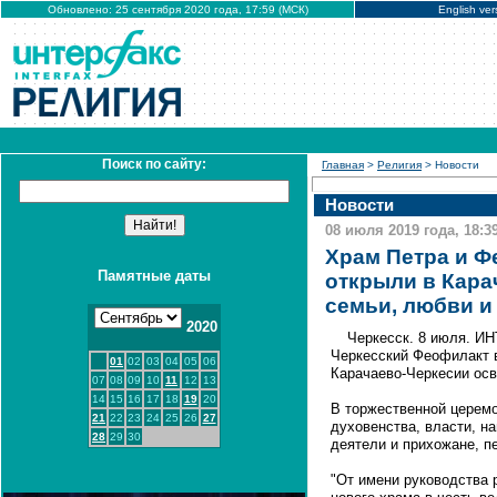
Обновлено: 25 сентября 2020 года, 17:59 (МСК)
English ver
Поиск по сайту:
Главная
>
Религия
> Новости
Новости
08 июля 2019 года, 18:3
Храм Петра и 
Памятные даты
открыли в Кара
семьи, любви и
2020
Черкесск. 8 июля. И
Черкесский Феофилакт в
01
02
03
04
05
06
Карачаево-Черкесии ос
07
08
09
10
11
12
13
14
15
16
17
18
19
20
В торжественной церемо
21
22
23
24
25
26
27
духовенства, власти, 
28
29
30
деятели и прихожане, п
"От имени руководства 