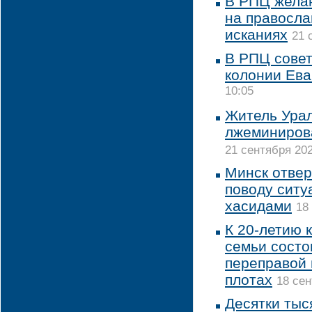
В РПЦ жела
на правосла
исканиях
21 
В РПЦ совет
колонии Ева
10:05
Житель Урал
лжеминиров
21 сентября 202
Минск отвер
поводу ситу
хасидами
18
К 20-летию 
семьи состо
переправой 
плотах
18 сен
Десятки тыс