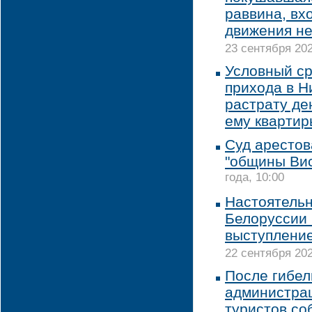
раввина, вхо
движения не
23 сентября 202
Условный ср
прихода в Н
растрату де
ему квартир
Суд арестов
"общины Ви
года, 10:00
Настоятельн
Белоруссии 
выступлени
22 сентября 202
После гибел
администрац
туристов со