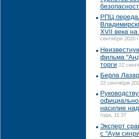
безопаснос
РПЦ переда
Владимирск
XVII века н
сентября 2020 г
Неизвестную
фильма "Анд
торги
22 сентя
Берла Лазар
22 сентября 202
Руководств
официально
насилие над
года, 11:37
Эксперт ср
с "Аум синри