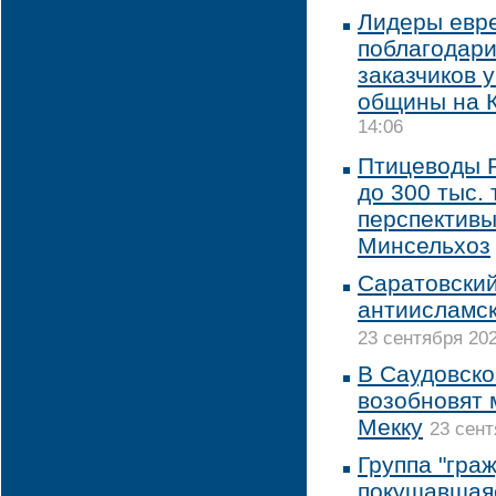
Лидеры евр
поблагодари
заказчиков 
общины на 
14:06
Птицеводы 
до 300 тыс. 
перспективы
Минсельхоз
Саратовский
антиисламск
23 сентября 202
В Саудовско
возобновят 
Мекку
23 сент
Группа "гра
покушавшаяс