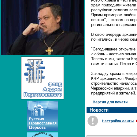
нового храма в честь в
храм приходили жители
республики религия все
Ярким примером любви 
святых", - сказал на ц
регионального парламен
В свою очередь архиепи
почитались, и через се
"Сегодняшнее открытие -
любовь - неотъемлемая 
Теперь и мы, жители Ка
памяти святых Петра и Ф
Закладку храма в микро
КЧР архиепископ Феофи
строительство началось 
Черкесской епархии, а 
предприятий и жителей.
Версия для печати
Новости
Настройка ленты