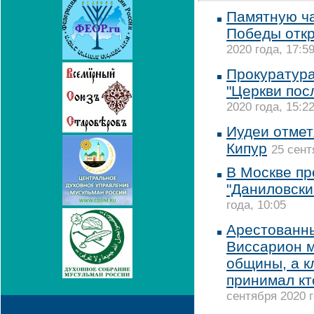
Памятную ча
Победы откр
2020 года, 17:5
Прокуратура
"Церкви пос
2020 года, 15:2
Иудеи отмет
Кипур
25 сент
В Москве пр
"Даниловски
года, 10:05
Арестованны
Виссарион м
общины, а 
принимал кто
сентября 2020 г