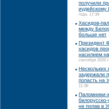
получили пр
иудейскому 
года, 17:39
Хасидов-пал
между Белор
больше нет
Президент 
хасидов про
насилием н
сентября 2020 г
Нескольких 
задержали п
попасть на 
11:36
Паломники-х
белорусско-
не попав в 