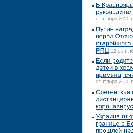
В Красноярс
руководител
сентября 2020 г
Путин награ
перед Отече
старейшего 
РПЦ
22 сентяб
Если родите
детей в хра
времена, сч
сентября 2020 г
Сретенская 
дистанционн
коронавиру
Украина отк
границе с Б
прошлой нед