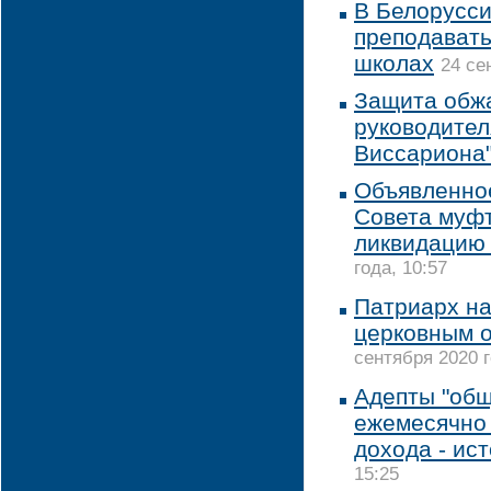
В Белорусс
преподавать
школах
24 се
Защита обж
руководител
Виссариона
Объявленно
Совета муфт
ликвидацию 
года, 10:57
Патриарх на
церковным 
сентября 2020 г
Адепты "об
ежемесячно 
дохода - ис
15:25