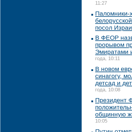
11:27
Паломники-
белорусской
посол Изра
В ФЕОР наз
прорывом п
Эмиратами 
года, 10:11
В новом евр
синагогу, м
детсад и де
года, 10:08
Президент 
положительн
общинную ж
10:05
Путин отмет