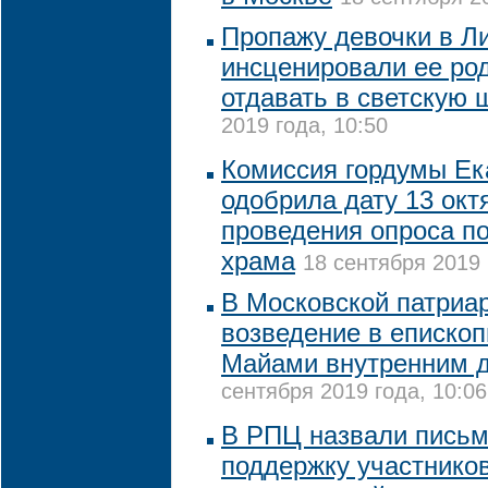
Пропажу девочки в Л
инсценировали ее род
отдавать в светскую 
2019 года, 10:50
Комиссия гордумы Ек
одобрила дату 13 окт
проведения опроса п
храма
18 сентября 2019 
В Московской патриа
возведение в епископ
Майами внутренним 
сентября 2019 года, 10:06
В РПЦ назвали письм
поддержку участников