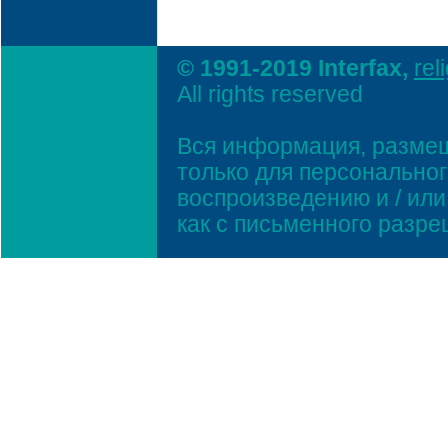
© 1991-2019 Interfax,
rel
All rights reserved
Вся информация, размещ
только для персонально
воспроизведению и / ил
как с письменного разр