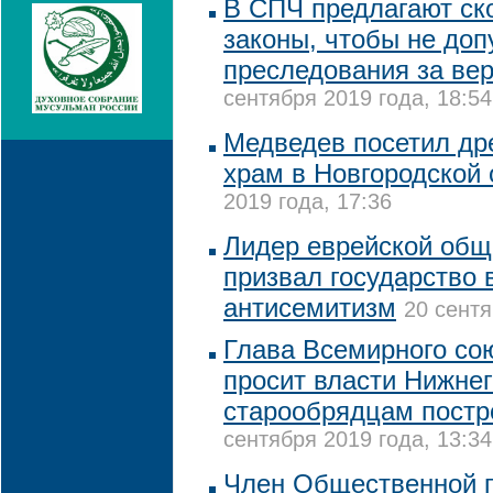
В СПЧ предлагают ск
законы, чтобы не доп
преследования за ве
сентября 2019 года, 18:54
Медведев посетил др
храм в Новгородской 
2019 года, 17:36
Лидер еврейской общ
призвал государство 
антисемитизм
20 сентя
Глава Всемирного со
просит власти Нижне
старообрядцам постр
сентября 2019 года, 13:34
Член Общественной п