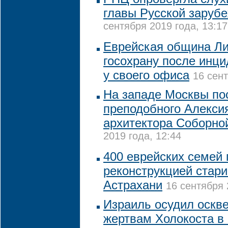
главы Русской заруб
сентября 2019 года, 13:17
Еврейская община Ли
госохрану после инци
у своего офиса
16 сент
На западе Москвы по
преподобного Алексия
архитектора Соборно
2019 года, 12:44
400 еврейских семей 
реконструкцией стари
Астрахани
16 сентября 
Израиль осудил оскв
жертвам Холокоста в