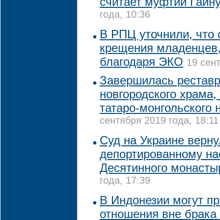
считает муфтий Гайн
года, 10:36
В РПЦ уточнили, что 
крещения младенцев
благодаря ЭКО
19 сент
Завершилась реставр
новгородского храма,
татаро-монгольского 
сентября 2019 года, 18:11
Суд на Украине верну
депортированному на
Десятинного монасты
года, 17:39
В Индонезии могут п
отношения вне брака