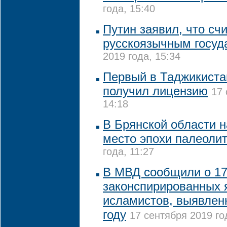
года, 15:40
Путин заявил, что сч
русскоязычным госуд
2019 года, 15:34
Первый в Таджикиста
получил лицензию
17 
14:18
В Брянской области 
место эпохи палеоли
года, 11:27
В МВД сообщили о 1
законспирированных 
исламистов, выявлен
году
17 сентября 2019 го