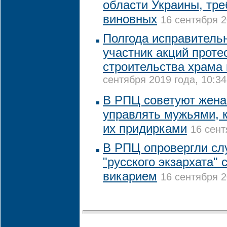
области Украины, тре
виновных
16 сентября 2
Полгода исправитель
участник акций проте
строительства храма 
сентября 2019 года, 10:34
В РПЦ советуют жена
управлять мужьями, 
их придирками
16 сент
В РПЦ опровергли слу
"русского экзархата"
викарием
16 сентября 2