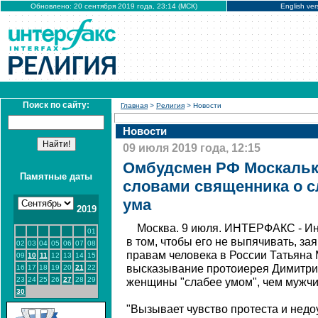
Обновлено: 20 сентября 2019 года, 23:14 (МСК)
English ver
Поиск по сайту:
Главная
>
Религия
> Новости
Новости
09 июля 2019 года, 12:15
Омбудсмен РФ Москальк
Памятные даты
словами священника о с
ума
2019
Москва. 9 июля. ИНТЕРФАКС - И
01
в том, чтобы его не выпячивать, з
02
03
04
05
06
07
08
правам человека в России Татьяна
09
10
11
12
13
14
15
высказывание протоиерея Димитрия
16
17
18
19
20
21
22
23
24
25
26
27
28
29
женщины "слабее умом", чем мужч
30
"Вызывает чувство протеста и недоу