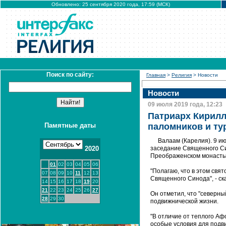
Обновлено: 25 сентября 2020 года, 17:59 (МСК)
Поиск по сайту:
Главная
>
Религия
> Новости
Новости
09 июля 2019 года, 12:23
Патриарх Кирилл
Памятные даты
паломников и ту
Валаам (Карелия). 9 и
2020
заседание Священного Си
Преображенском монасты
01
02
03
04
05
06
"Полагаю, что в этом свя
07
08
09
10
11
12
13
Священного Синода", - ск
14
15
16
17
18
19
20
21
22
23
24
25
26
27
Он отметил, что "северн
28
29
30
подвижнической жизни.
"В отличие от теплого Аф
особые условия для подви