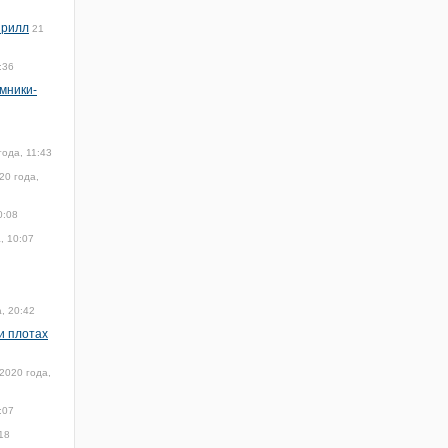
ирилл
21
:36
омники-
года, 11:43
20 года,
0:08
, 10:07
, 20:42
и плотах
2020 года,
:07
18