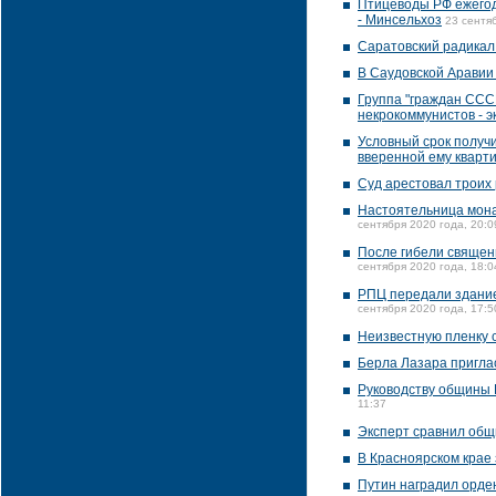
Птицеводы РФ ежегодн
- Минсельхоз
23 сентя
Саратовский радикал
В Саудовской Аравии 
Группа "граждан СССР
некрокоммунистов - э
Условный срок получи
вверенной ему кварт
Суд арестовал троих
Настоятельница мона
сентября 2020 года, 20:0
После гибели священ
сентября 2020 года, 18:0
РПЦ передали здание
сентября 2020 года, 17:5
Неизвестную пленку с
Берла Лазара пригла
Руководству общины
11:37
Эксперт сравнил общ
В Красноярском крае
Путин наградил орде