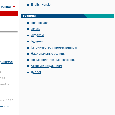
English version
траницу
Религии
Православие
Ислам
Иудаизм
Буддизм
Католичество и протестантизм
Национальные религии
Новые религиозные движения
принимал
Атеизм и секуляризм
Диалог
16
5:09
ентября
ода, 15:25
ейской