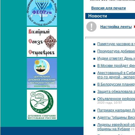
Версия для печати
Новости
Настройка ленты
Памятную часовню в 
Прокуратура добивае
Иудеи отметят День 
В Москве пройдет фес
Арестованный в Сиби
кто-то другой - экспер
В Белоруссии планир
Защита обжаловала а
Объявленное реформи
2020 года, 10:57
Патриарх наградил Л
Адепты "общины Висс
Лидеры еврейской об
общины на Кубани
23