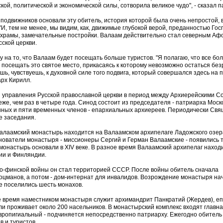
ой, политической и экономической силы, сотворила великое чудо", - сказал п
о подвижников основали эту обитель, история которой была очень непростой,
"И, тем не менее, мы видим, как, движимые глубокой верой, преданностью Гос
храмы, замечательные постройки. Валаам действительно стал северным Афо
ской церкви.
 на то, что Валаам будет посещать больше туристов. "Я полагаю, что все бо
 посещать это святое место, прикасаясь к которому невозможно остаться бе
ишь, чувствуешь, к духовной силе того подвига, который совершался здесь на
арх Кирилл.
 управления Русской православной церкви в период между Архиерейскими С
же, чем раз в четыре года. Синод состоит из председателя - патриарха Моск
янных и пяти временных членов - епархиальных архиереев. Периодически Св
е заседания.
лаамский монастырь находится на Валаамском архипелаге Ладожского озер
ователи монастыря - миссионеры Сергий и Герман Валаамские - появились т
, монастырь основали в XIV веке. В разное время Валаамский архипелаг наход
ии и Финляндии.
ско-финской войны он стал территорией СССР. После войны обитель сначала
оцманов, а потом - дом-интернат для инвалидов. Возрождение монастыря на
ве поселились шесть монахов.
е время наместником монастыря служит архимандрит Панкратий (Жердев), е
ли проживает около 200 насельников. В монастырский комплекс входят главна
авропигиальный - подчиняется непосредственно патриарху. Ежегодно обител
в и туристов.