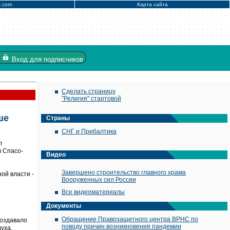
x.com
Карта сайта
Вход
для подписчиков
Сделать страницу
"Религия" стартовой
ше
Страны
СНГ и Прибалтика
л
в Спасо-
Видео
Завершено строительство главного храма
ой власти -
Вооруженных сил России
Все видеоматериалы
Документы
Обращение Правозащитного центра ВРНС по
создавало
поводу причин возникновения пандемии
уха,