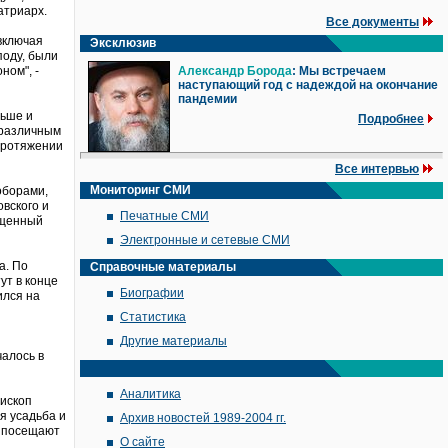
атриарх.
Все документы
 включая
Эксклюзив
поду, были
ном", -
Александр Борода
: Мы встречаем
наступающий год с надеждой на окончание
пандемии
льше и
Подробнее
зразличным
 протяжении
Все интервью
Мониторинг СМИ
оборами,
овского и
Печатные СМИ
ященный
Электронные и сетевые СМИ
а. По
Справочные материалы
ут в конце
Биографии
ился на
Статистика
Другие материалы
чалось в
Аналитика
пископ
я усадьба и
Архив новостей 1989-2004 гг.
ь посещают
О сайте