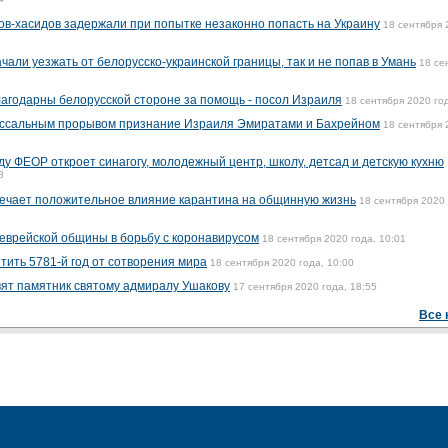
4
ов-хасидов задержали при попытке незаконно попасть на Украину
18 сентября 
али уезжать от белорусско-украинской границы, так и не попав в Умань
18 се
агодарны белорусской стороне за помощь - посол Израиля
18 сентября 2020 год
оссальным прорывом признание Израиля Эмиратами и Бахрейном
18 сентября 
ду ФЕОР откроет синагогу, молодежный центр, школу, детсад и детскую кухню
8
ечает положительное влияние карантина на общинную жизнь
18 сентября 2020 
 еврейской общины в борьбу с коронавирусом
18 сентября 2020 года, 10:01
тить 5781-й год от сотворения мира
18 сентября 2020 года, 10:00
вят памятник святому адмиралу Ушакову
17 сентября 2020 года, 18:55
Все 