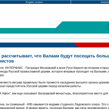
English version
Interfa
 рассчитывает, что Валаам будут посещать боль
ристов
юля. ИНТЕРФАКС - Патриарх Московский и всея Руси Кирилл во вторник откры
нода Русской православной церкви, которое впервые проходит на Валааме, 
ре.
том месте весьма правильно было провести заседание высшего органа церковн
азал предстоятель Русской церкви перед началом работы.
ый Афон", как еще называют Валаамский монастырь, благоприятное место для
она, он (северный - ИФ) омывается водами студеного Ладожского озера. Это 
жнической жизни. И можно видеть, посещая Валаам, как сила человеческого д