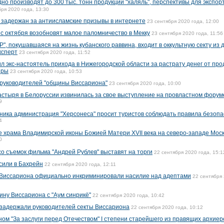
о производят до 300 тыс. тонн продукции "халяль", перспективы для экспор
бря 2020 года, 13:30
 задержан за антиисламские призывы в интернете
23 сентября 2020 года, 12:00
с октября возобновят малое паломничество в Мекку
23 сентября 2020 года, 11:56
", покушавшаяся на жизнь кубанского раввина, входит в оккультную секту из
ксперт
23 сентября 2020 года, 11:52
л экс-настоятель прихода в Нижегородской области за растрату денег от пр
иры
23 сентября 2020 года, 10:53
 руководителей "общины Виссариона"
23 сентября 2020 года, 10:00
стыря в Белоруссии извинилась за свое выступление на провластном форум
9
ника администрация "Херсонеса" просит туристов соблюдать правила безопа
4
 храма Владимирской иконы Божией Матери XVII века на северо-западе Мос
0
о съемок фильма "Андрей Рублев" выставят на торги
22 сентября 2020 года, 15:1
сили в Бахрейн
22 сентября 2020 года, 12:11
 Виссариона официально инкриминировали насилие над адептами
22 сентября 
ину Виссариона с "Аум синрикё"
22 сентября 2020 года, 10:42
 задержали руководителей секты Виссариона
22 сентября 2020 года, 10:12
ном "За заслуги перед Отечеством" I степени старейшего из правящих архие