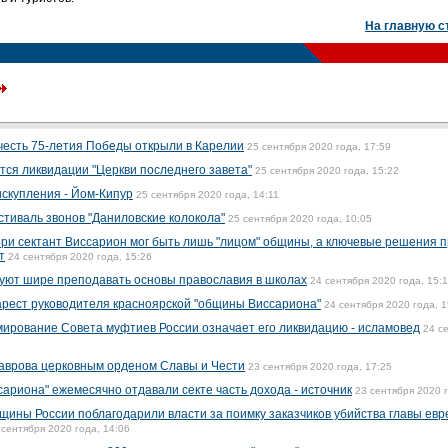
На главную с
честь 75-летия Победы открыли в Карелии
25 сентября 2020 года, 17:59
тся ликвидации "Церкви последнего завета"
25 сентября 2020 года, 15:22
искупления - Йом-Кипур
25 сентября 2020 года, 14:11
тиваль звонов "Даниловские колокола"
25 сентября 2020 года, 10:05
ри сектант Виссарион мог быть лишь "лицом" общины, а ключевые решения 
т
24 сентября 2020 года, 15:26
уют шире преподавать основы православия в школах
24 сентября 2020 года, 15:
рест руководителя красноярской "общины Виссариона"
24 сентября 2020 года, 1
рование Совета муфтиев России означает его ликвидацию - исламовед
24 с
аврова церковным орденом Славы и Чести
23 сентября 2020 года, 17:25
ариона" ежемесячно отдавали секте часть дохода - источник
23 сентября 2020 г
щины России поблагодарили власти за поимку заказчиков убийства главы евр
 сентября 2020 года, 14:06