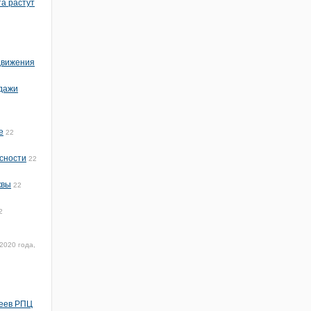
та растут
 движения
одажи
е
22
сности
22
квы
22
2
2020 года,
реев РПЦ