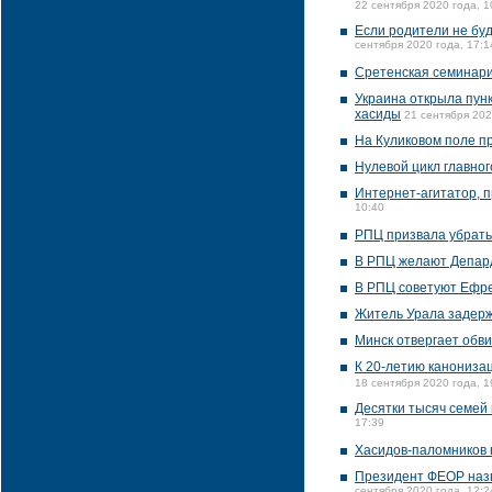
22 сентября 2020 года, 1
Если родители не буд
сентября 2020 года, 17:1
Сретенская семинари
Украина открыла пунк
хасиды
21 сентября 202
На Куликовом поле п
Нулевой цикл главног
Интернет-агитатор, 
10:40
РПЦ призвала убрать
В РПЦ желают Депард
В РПЦ советуют Ефре
Житель Урала задерж
Минск отвергает обв
К 20-летию канонизац
18 сентября 2020 года, 1
Десятки тысяч семей
17:39
Хасидов-паломников 
Президент ФЕОР назв