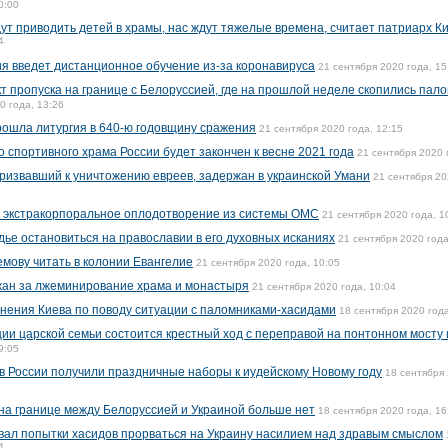
0:00
ут приводить детей в храмы, нас ждут тяжелые времена, считает патриарх К
4
я введет дистанционное обучение из-за коронавируса
21 сентября 2020 года, 15
т пропуска на границе с Белоруссией, где на прошлой неделе скопились пал
0 года, 13:26
рошла литургия в 640-ю годовщину сражения
21 сентября 2020 года, 12:15
о спортивного храма России будет закончен к весне 2021 года
21 сентября 2020 
призвавший к уничтожению евреев, задержан в украинской Умани
21 сентября 20
 экстракорпоральное оплодотворение из системы ОМС
21 сентября 2020 года, 1
ье остановиться на православии в его духовных исканиях
21 сентября 2020 года
мову читать в колонии Евангелие
21 сентября 2020 года, 10:05
ан за лжеминирование храма и монастыря
21 сентября 2020 года, 10:04
инения Киева по поводу ситуации с паломниками-хасидами
18 сентября 2020 года
ии царской семьи состоится крестный ход с переправой на понтонном мосту 
9:05
 в России получили праздничные наборы к иудейскому Новому году
18 сентября 
на границе между Белоруссией и Украиной больше нет
18 сентября 2020 года, 16
ал попытки хасидов прорваться на Украину насилием над здравым смыслом