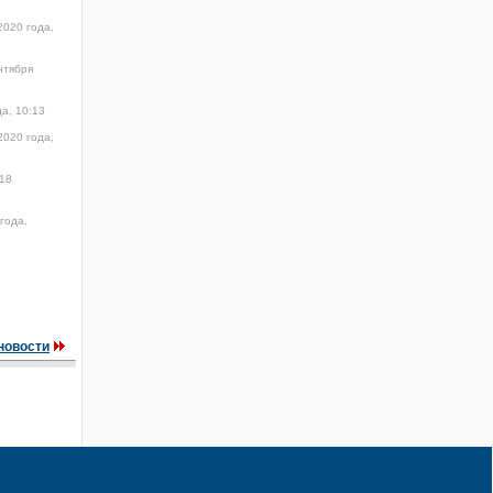
2020 года,
нтября
а, 10:13
2020 года,
18
года,
новости