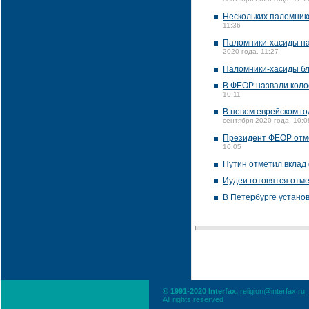
сентября 2020 года, 12:2
Нескольких паломник
11:36
Паломники-хасиды нач
2020 года, 11:27
Паломники-хасиды бл
В ФЕОР назвали кол
10:11
В новом еврейском го
сентября 2020 года, 10:0
Президент ФЕОР отм
10:05
Путин отметил вклад
Иудеи готовятся отме
В Петербурге устано
© 1991-2020 Interfax,
religion@interfax.ru
All rights reserved