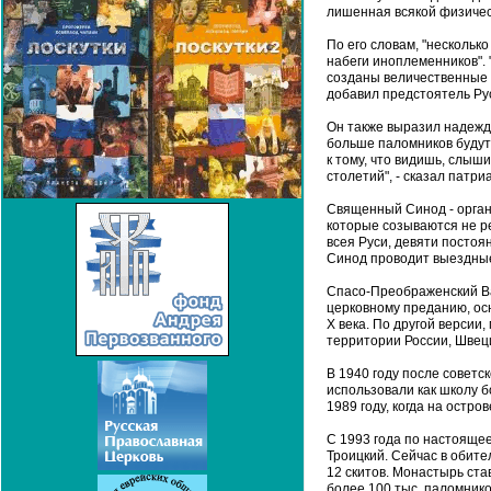
лишенная всякой физическ
По его словам, "нескольк
набеги иноплеменников". 
созданы величественные 
добавил предстоятель Рус
Он также выразил надежду
больше паломников будут
к тому, что видишь, слыш
столетий", - сказал патри
Священный Синод - орган
которые созываются не ре
всея Руси, девяти посто
Синод проводит выездны
Спасо-Преображенский Ва
церковному преданию, осн
X века. По другой версии
территории России, Швец
В 1940 году после совет
использовали как школу б
1989 году, когда на остро
С 1993 года по настояще
Троицкий. Сейчас в обите
12 скитов. Монастырь ст
более 100 тыс. паломнико