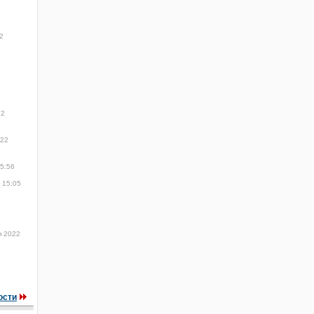
2
22
022
15:56
 15:05
я 2022
ости