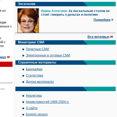
Эксклюзив
я из
Ирина Алексина
: За пасхальным столом не
стоит говорить о деньгах и политике
Подробнее
ядке
занных с
Все интервью
е
ий с
Мониторинг СМИ
ыло
Печатные СМИ
Электронные и сетевые СМИ
ницу
Справочные материалы
Биографии
Статистика
Другие материалы
года,
Аналитика
Архив новостей 1989-2004 гг.
О сайте
English version