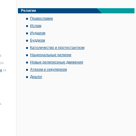
Религии
Православие
Ислам
Иудаизм
Буддизм
Католичество и протестантизм
Национальные религии
3
Новые религиозные движения
:24
Атеизм и секуляризм
м
24
Диалог
а,