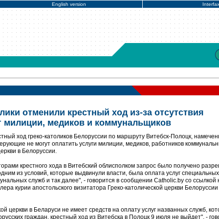
English version
Interfa
лики отменили крестный ход из-за отсутствия
уг милиции, медиков и коммунальщиков
тный ход греко-католиков Белоруссии по маршруту Витебск-Полоцк, намече
 верующие не могут оплатить услуги милиции, медиков, работников коммуналь
еркви в Белоруссии.
торами крестного хода в Витебский облисполком запрос было получено разр
дним из условий, которые выдвинули власти, была оплата услуг специальных
нальных служб и так далее", - говорится в сообщении Catholic.by со ссылкой 
лера курии апостольского визитатора Греко-католической церкви Белоруссии
ой церкви в Беларуси не имеет средств на оплату услуг названных служб, ко
русских граждан, крестный ход из Витебска в Полоцк 9 июля не выйдет", - го