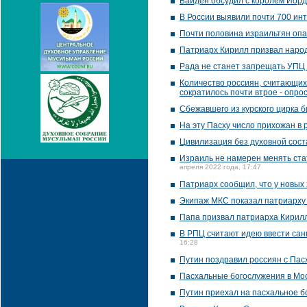
Байден обсудил с королем Иор
В России выявили почти 700 ин
Почти половина израильтян оп
Патриарх Кирилл призвал народ
Рада не станет запрещать УПЦ 
Количество россиян, считающих
сократилось почти втрое - опро
Сбежавшего из курского цирка 
На эту Пасху число прихожан в 
Цивилизация без духовной сост
Израиль не намерен менять ста
апреля 2022 года, 17:47
Патриарх сообщил, что у новых
Экипаж МКС показал патриарху
Папа призвал патриарха Кирилл
В РПЦ считают идею ввести сан
16:28
Путин поздравил россиян с Пас
Пасхальные богослужения в Моск
Путин приехал на пасхальное б