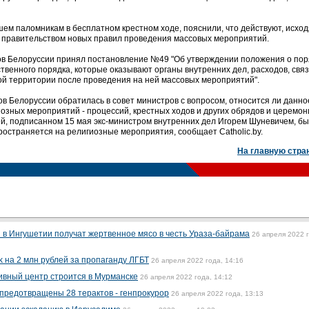
ем паломникам в бесплатном крестном ходе, пояснили, что действуют, исход
 правительством новых правил проведения массовых мероприятий.
ов Белоруссии принял постановление №49 "Об утверждении положения о пор
твенного порядка, которые оказывают органы внутренних дел, расходов, свя
й территории после проведения на ней массовых мероприятий".
в Белоруссии обратилась в совет министров с вопросом, относится ли данно
озных мероприятий - процессий, крестных ходов и других обрядов и церемон
ей, подписанном 15 мая экс-министром внутренних дел Игорем Шуневичем, б
ространяется на религиозные мероприятия, сообщает Catholic.by.
На главную стра
 в Ингушетии получат жертвенное мясо в честь Ураза-байрама
26 апреля 2022 
 на 2 млн рублей за пропаганду ЛГБТ
26 апреля 2022 года, 14:16
ивный центр строится в Мурманске
26 апреля 2022 года, 14:12
 предотвращены 28 терактов - генпрокурор
26 апреля 2022 года, 13:13