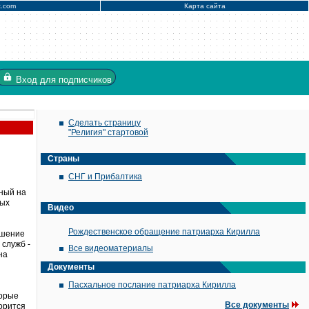
x.com
Карта сайта
Вход
для подписчиков
Сделать страницу
"Религия" стартовой
Страны
СНГ и Прибалтика
нный на
ных
Видео
Рождественское обращение патриарха Кирилла
ешение
 служб -
Все видеоматериалы
на
Документы
Пасхальное послание патриарха Кирилла
торые
Все документы
ворится