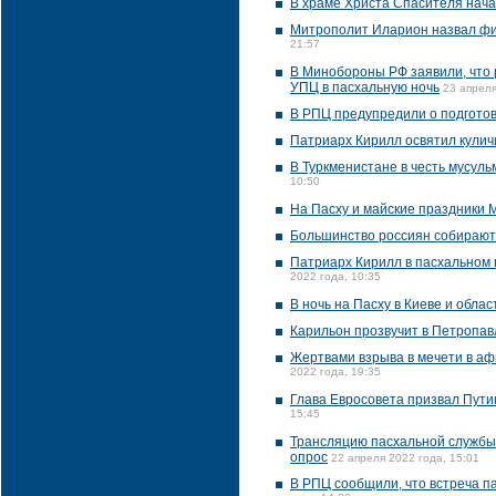
В храме Христа Спасителя нача
Митрополит Иларион назвал фи
21:57
В Минобороны РФ заявили, что 
УПЦ в пасхальную ночь
23 апреля
В РПЦ предупредили о подготов
Патриарх Кирилл освятил куличи
В Туркменистане в честь мусул
10:50
На Пасху и майские праздники
Большинство россиян собираютс
Патриарх Кирилл в пасхальном 
2022 года, 10:35
В ночь на Пасху в Киеве и обла
Карильон прозвучит в Петропавл
Жертвами взрыва в мечети в аф
2022 года, 19:35
Глава Евросовета призвал Пути
15:45
Трансляцию пасхальной службы 
опрос
22 апреля 2022 года, 15:01
В РПЦ сообщили, что встреча п