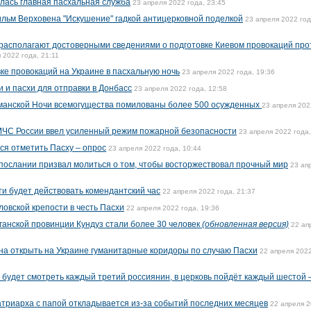
лась главная пасхальная служба
23 апреля 2022 года, 23:45
льм Верховена "Искушение" гадкой антицерковной поделкой
23 апреля 2022 год
располагают достоверными сведениями о подготовке Киевом провокаций про
 2022 года, 21:11
ке провокаций на Украине в пасхальную ночь
23 апреля 2022 года, 19:36
 и пасхи для отправки в Донбасс
23 апреля 2022 года, 12:58
ьманской Ночи всемогущества помилованы более 500 осужденных
23 апреля 202
 МЧС России ввел усиленный режим пожарной безопасности
23 апреля 2022 года,
я отметить Пасху – опрос
23 апреля 2022 года, 10:44
послании призвал молиться о том, чтобы восторжествовал прочный мир
23 ап
сти будет действовать комендантский час
22 апреля 2022 года, 21:37
овской крепости в честь Пасхи
22 апреля 2022 года, 19:36
ганской провинции Кундуз стали более 30 человек
(обновленная версия)
22 ап
на открыть на Украине гуманитарные коридоры по случаю Пасхи
22 апреля 2022
будет смотреть каждый третий россиянин, в церковь пойдёт каждый шестой 
атриарха с папой откладывается из-за событий последних месяцев
22 апреля 