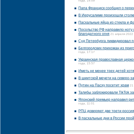
года, 14:09
Папа Франциск сообщил о перен
В Иерусалиме произошли столк
Пасхальные яйца из стекла и 
Посольство РФ направило ноту 
благодатного огня
21 апреля 2022 
Суд Петербурга ликвидировал 
Белгородских прихожан из приг
года, 17:17
Украинская православная церк
года, 15:57
Иметь не менее трех детей хотя
В шиитской мечети на северо-
Путин на Пасху посетит храм
21
Талибы заблокировали TikTok з
Японский премьер направил рит
года, 11:01
РПЦ доверяют две трети россия
В пасхальные дни в России про