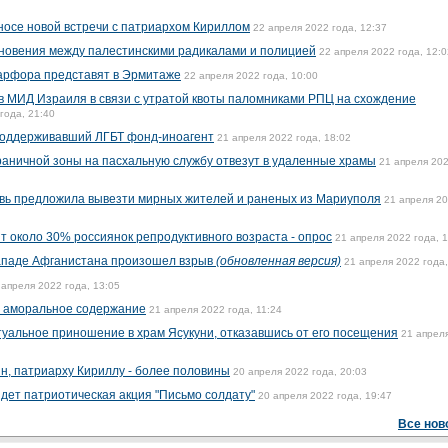
осе новой встречи с патриархом Кириллом
22 апреля 2022 года, 12:37
новения между палестинскими радикалами и полицией
22 апреля 2022 года, 12:0
фарфора представят в Эрмитаже
22 апреля 2022 года, 10:00
в МИД Израиля в связи с утратой квоты паломниками РПЦ на схождение
года, 21:40
поддерживавший ЛГБТ фонд-иноагент
21 апреля 2022 года, 18:02
раничной зоны на пасхальную службу отвезут в удаленные храмы
21 апреля 20
овь предложила вывезти мирных жителей и раненых из Мариуполя
21 апреля 2
т около 30% россиянок репродуктивного возраста - опрос
21 апреля 2022 года, 
западе Афганистана произошел взрыв
(обновленная версия)
21 апреля 2022 года,
 апреля 2022 года, 13:05
а аморальное содержание
21 апреля 2022 года, 11:24
уальное приношение в храм Ясукуни, отказавшись от его посещения
21 апрел
н, патриарху Кириллу - более половины
20 апреля 2022 года, 20:03
йдет патриотическая акция "Письмо солдату"
20 апреля 2022 года, 19:47
Все нов