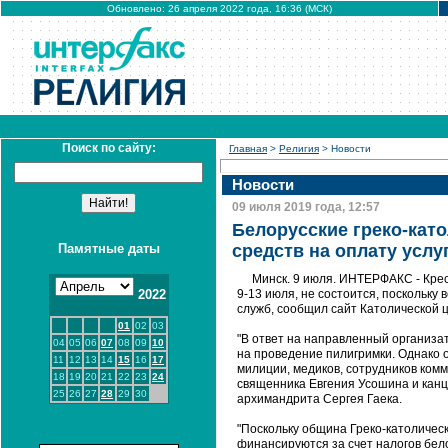
Обновлено: 26 апреля 2022 года, 16:36 (МСК)
Поиск по сайту:
Главная
>
Религия
> Новости
Новости
09 июля 2019 года, 12:57
Белорусские греко-като
Памятные даты
средств на оплату усл
Минск. 9 июля. ИНТЕРФАКС - Крес
2022
9-13 июля, не состоится, поскольку
служб, сообщил сайт Католической ц
01
02
03
"В ответ на направленный организа
04
05
06
07
08
09
10
на проведение пилигримки. Однако о
11
12
13
14
15
16
17
милиции, медиков, сотрудников комму
18
19
20
21
22
23
24
священника Евгения Усошина и канц
25
26
27
28
29
30
архимандрита Сергея Гаека.
"Поскольку община Греко-католическ
финансируются за счет налогов бело