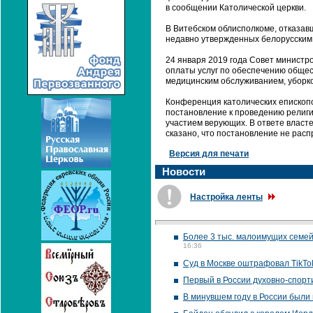
в сообщении Католической церкви.
В Витебском облисполкоме, отказавш
недавно утвержденных белорусским
24 января 2019 года Совет министр
оплаты услуг по обеспечению общес
медицинским обслуживанием, уборко
Конференция католических епископо
постановление к проведению религи
участием верующих. В ответе власт
сказано, что постановление не расп
Версия для печати
Новости
Настройка ленты
Более 3 тыс. малоимущих семей
16:36
Суд в Москве оштрафовал TikTok
Первый в России духовно-спорт
В минувшем году в России были