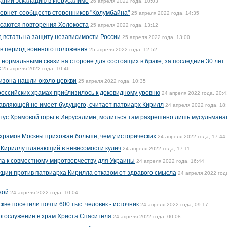
дании эскалацию в Иерусалиме
26 апреля 2022 года, 10:03
тернет-сообществ сторонников "Колумбайна"
25 апреля 2022 года, 14:35
асаются повторения Холокоста
25 апреля 2022 года, 13:12
 встать на защиту независимости России
25 апреля 2022 года, 13:00
в период военного положения
25 апреля 2022 года, 12:52
 нормальными связи на стороне для состоящих в браке, за последние 30 лет
с
25 апреля 2022 года, 10:46
бизона нашли около церкви
25 апреля 2022 года, 10:35
российских храмах приблизилось к доковидному уровню
24 апреля 2022 года, 20:4
авляющей не имеет будущего, считает патриарх Кирилл
24 апреля 2022 года, 18
тус Храмовой горы в Иерусалиме, молиться там разрешено лишь мусульмана
 храмов Москвы прихожан больше, чем у исторических
24 апреля 2022 года, 17:44
 Кириллу плавающий в невесомости кулич
24 апреля 2022 года, 17:11
а к совместному миротворчеству для Украины
24 апреля 2022 года, 16:44
кции против патриарха Кирилла отказом от здравого смысла
24 апреля 2022 год
хой
24 апреля 2022 года, 10:04
ве посетили почти 600 тыс. человек - источник
24 апреля 2022 года, 09:17
огослужение в храм Христа Спасителя
24 апреля 2022 года, 00:08