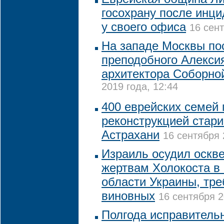
госохрану после инци
у своего офиса
16 сент
На западе Москвы по
преподобного Алексия
архитектора Соборно
2019 года, 12:44
400 еврейских семей 
реконструкцией стари
Астрахани
16 сентября 
Израиль осудил оскв
жертвам Холокоста в
области Украины, тре
виновных
16 сентября 2
Полгода исправитель