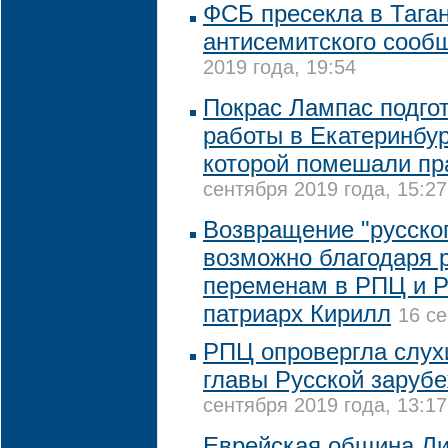
ФСБ пресекла в Тага
антисемитского сооб
2019 года, 19:54
Покрас Лампас подго
работы в Екатеринбу
которой помешали п
сентября 2019 года, 15:27
Возвращение "русског
возможно благодаря
переменам в РПЦ и Р
патриарх Кирилл
16 се
РПЦ опровергла слух
главы Русской заруб
сентября 2019 года, 13:17
Еврейская община Ли