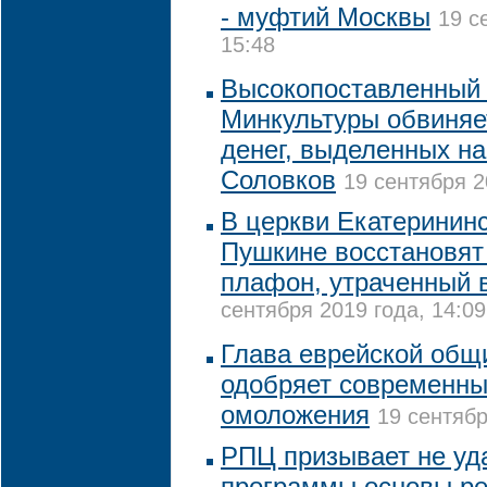
- муфтий Москвы
19 с
15:48
Высокопоставленный 
Минкультуры обвиняе
денег, выделенных н
Соловков
19 сентября 2
В церкви Екатерининс
Пушкине восстановят
плафон, утраченный 
сентября 2019 года, 14:09
Глава еврейской общ
одобряет современн
омоложения
19 сентябр
РПЦ призывает не уд
программы основы ре