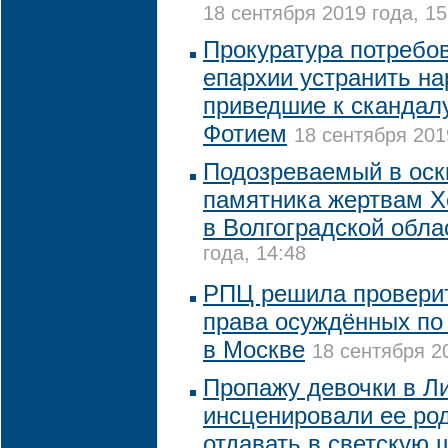
18 сентября 2019 года, 15
Прокуратура потребов
епархии устранить н
приведшие к скандал
Фотием
18 сентября 201
Подозреваемый в оск
памятника жертвам Х
в Волгоградской обла
года, 14:48
РПЦ решила проверит
права осуждённых по
в Москве
18 сентября 20
Пропажу девочки в Л
инсценировали ее род
отдавать в светскую 