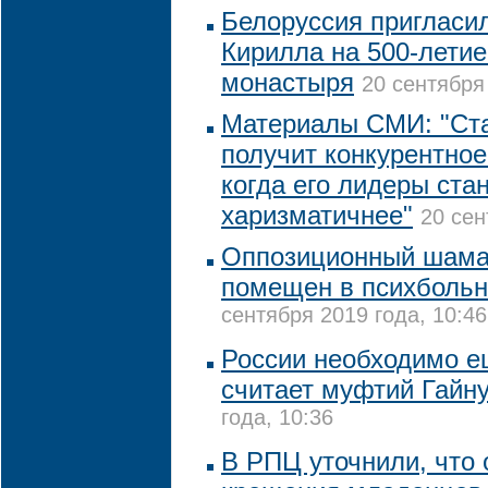
Белоруссия пригласи
Кирилла на 500-лети
монастыря
20 сентября
Материалы СМИ: "Ст
получит конкурентно
когда его лидеры ста
харизматичнее"
20 сен
Оппозиционный шам
помещен в психбольн
сентября 2019 года, 10:46
России необходимо е
считает муфтий Гайн
года, 10:36
В РПЦ уточнили, что 