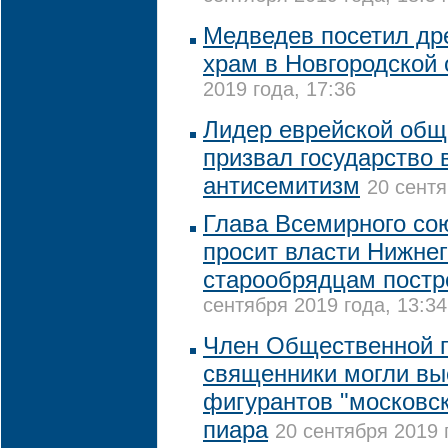
Медведев посетил др
храм в Новгородской 
2019 года, 17:36
Лидер еврейской общ
призвал государство 
антисемитизм
20 сентя
Глава Всемирного со
просит власти Нижне
старообрядцам постр
сентября 2019 года, 13:34
Член Общественной п
священники могли вы
фигурантов "московск
пиара
20 сентября 2019 