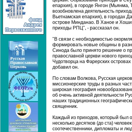
епархия), в городе Янгон (Мьянма, 
возобновлена деятельность приход
Вьетнамская епархия), в городах Д
острове Минданао. В Ханое и Хош
приходы РПЦ", - рассказал он.
"В связи с необходимостью окормля
формировать новые общины в разны
Синода было принято решение о пр
православной церкви нового приход
Чудотворца на Фарерских островах 
добавил он.
По словам Волкова, Русская церков
миссионерские труды в разных част
широкая география новообразованн
об очень активной деятельности Рус
наших традиционных географических
священник.
Каждый из приходов, который был о
несколько десятков (до ста) человек
соотечественники, дипломаты и люд