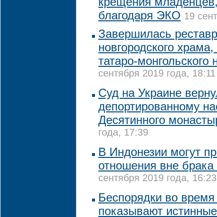
крещения младенцев
благодаря ЭКО
19 сент
Завершилась реставр
новгородского храма,
татаро-монгольского 
сентября 2019 года, 18:11
Суд на Украине верну
депортированному на
Десятинного монасты
года, 17:39
В Индонезии могут п
отношения вне брака
сентября 2019 года, 16:23
Беспорядки во время
показывают истинные