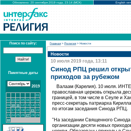
Обновлено: 20 сентября 2019 года, 23:14 (МСК)
English ver
Поиск по сайту:
Главная
>
Религия
> Новости
Новости
10 июля 2019 года, 13:11
Синод РПЦ решил откры
Памятные даты
приходов за рубежом
2019
Валаам (Карелия). 10 июля. ИНТ
православная церковь открыла дес
01
границей, в том числе в Сеуле и Х
02
03
04
05
06
07
08
пресс-секретарь патриарха Кирилл
09
10
11
12
13
14
15
по итогам заседания Синода РПЦ.
16
17
18
19
20
21
22
23
24
25
26
27
28
29
"На заседании Священного Синода
30
организации десяти новых приходо
церкви. Образованы приходы в Сеу