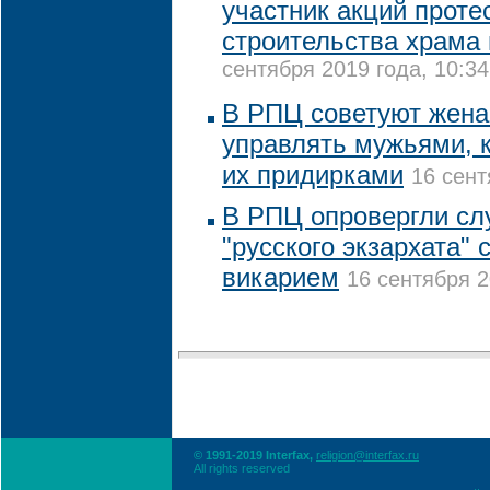
участник акций проте
строительства храма 
сентября 2019 года, 10:34
В РПЦ советуют жена
управлять мужьями, 
их придирками
16 сент
В РПЦ опровергли слу
"русского экзархата"
викарием
16 сентября 2
© 1991-2019 Interfax,
religion@interfax.ru
All rights reserved