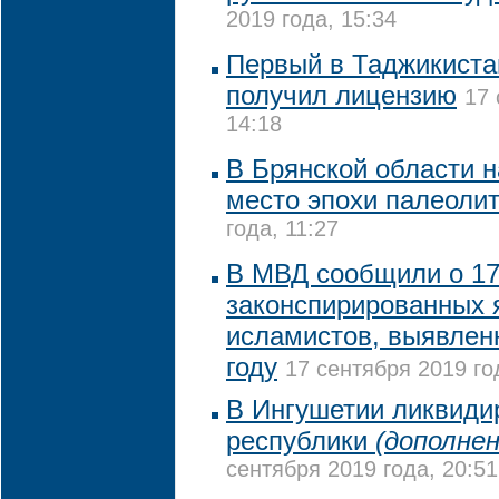
2019 года, 15:34
Первый в Таджикиста
получил лицензию
17 
14:18
В Брянской области 
место эпохи палеоли
года, 11:27
В МВД сообщили о 1
законспирированных 
исламистов, выявлен
году
17 сентября 2019 го
В Ингушетии ликвиди
республики
(дополнен
сентября 2019 года, 20:51