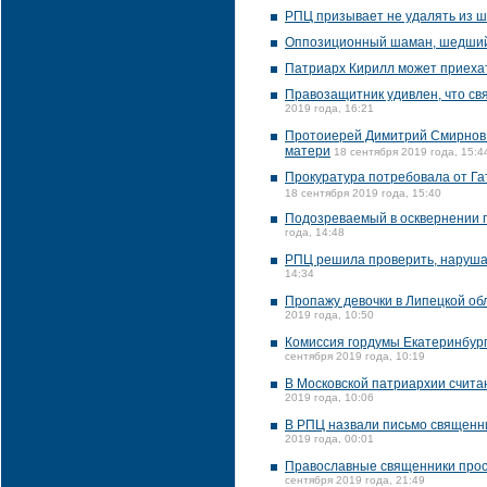
РПЦ призывает не удалять из ш
Оппозиционный шаман, шедший 
Патриарх Кирилл может приехать
Правозащитник удивлен, что св
2019 года, 16:21
Протоиерей Димитрий Смирнов 
матери
18 сентября 2019 года, 15:4
Прокуратура потребовала от Га
18 сентября 2019 года, 15:40
Подозреваемый в осквернении п
года, 14:48
РПЦ решила проверить, нарушал
14:34
Пропажу девочки в Липецкой об
2019 года, 10:50
Комиссия гордумы Екатеринбург
сентября 2019 года, 10:19
В Московской патриархии счита
2019 года, 10:06
В РПЦ назвали письмо священни
2019 года, 00:01
Православные священники прося
сентября 2019 года, 21:49