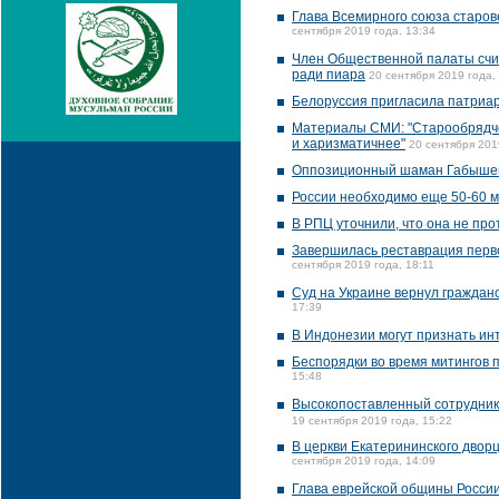
Глава Всемирного союза старов
сентября 2019 года, 13:34
Член Общественной палаты счит
ради пиара
20 сентября 2019 года,
Белоруссия пригласила патриа
Материалы СМИ: "Старообрядчес
и харизматичнее"
20 сентября 201
Оппозиционный шаман Габышев 
России необходимо еще 50-60 м
В РПЦ уточнили, что она не пр
Завершилась реставрация перво
сентября 2019 года, 18:11
Суд на Украине вернул гражда
17:39
В Индонезии могут признать и
Беспорядки во время митингов 
15:48
Высокопоставленный сотрудник
19 сентября 2019 года, 15:22
В церкви Екатерининского двор
сентября 2019 года, 14:09
Глава еврейской общины Росси