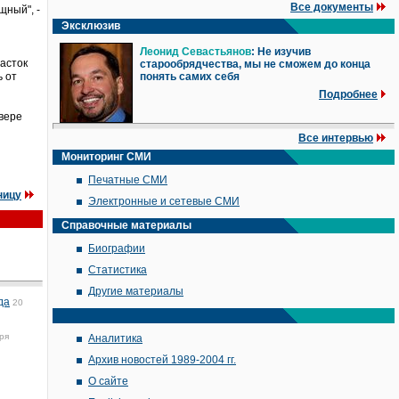
Все документы
щный", -
Эксклюзив
Леонид Севастьянов
: Не изучив
часток
старообрядчества, мы не сможем до конца
ь от
понять самих себя
Подробнее
вере
Все интервью
Мониторинг СМИ
Печатные СМИ
ницу
Электронные и сетевые СМИ
Справочные материалы
Биографии
Статистика
Другие материалы
да
20
ря
Аналитика
Архив новостей 1989-2004 гг.
О сайте