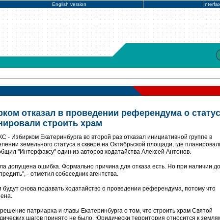
English version
Interfa
рком отказал в проведении референдума о стату
анировали строить храм
С - Избирком Екатеринбурга во второй раз отказал инициативной группе в
ении земельного статуса в сквере на Октябрьской площади, где планировал
общил "Интерфаксу" один из авторов ходатайства Алексей Антонов.
ыла допущена ошибка. Формально причина для отказа есть. Но при наличии д
редить", - отметил собеседник агентства.
и будут снова подавать ходатайство о проведении референдума, потому что
ена.
 решение патриарха и главы Екатеринбурга о том, что строить храм Святой
идических шагов принято не было. Юридически территория относится к земля