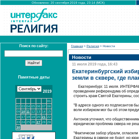
Обновлено: 20 сентября 2019 года, 23:14 (МСК)
Поиск по сайту:
Главная
>
Религия
> Новости
Новости
11 июля 2019 года, 16:43
Екатеринбургский изби
Памятные даты
земли в сквере, где пл
Екатеринбург. 11 июля. ИНТЕРФАК
2019
проведении референдума об определ
строить храм Святой Екатерины, со
01
"В адресе одного из подписантов б
02
03
04
05
06
07
08
воли избирком мог бы об этом предуп
09
10
11
12
13
14
15
16
17
18
19
20
21
22
Антонов уточнил, что общественник
23
24
25
26
27
28
29
юридически проблема сквера не реш
30
"Фактически забор убрали, огласили
Екатерины в сквере не будут, но юр