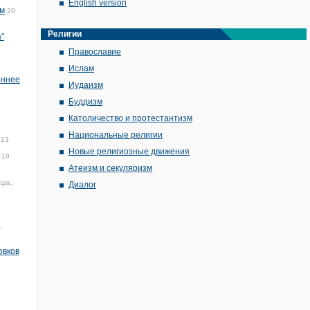
English version
ам
20
Религии
"
Православие
Ислам
аннее
Иудаизм
Буддизм
Католичество и протестантизм
Национальные религии
:13
Новые религиозные движения
19
Атеизм и секуляризм
ода,
Диалог
,
овков