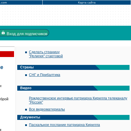
x.com
Карта сайта
Вход
для подписчиков
Сделать страницу
"Религия" стартовой
се
Страны
СНГ и Прибалтика
и
Видео
Рождественское интервью патриарха Кирилла телеканалу
оброй
"Россия"
Все видеоматериалы
Документы
Пасхальное послание патриарха Кирилла
м