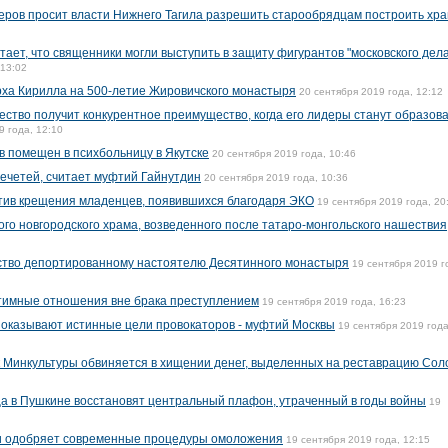
еров просит власти Нижнего Тагила разрешить старообрядцам построить хр
ает, что священники могли выступить в защиту фигурантов "московского дела
 13:02
рха Кирилла на 500-летие Жировичского монастыря
20 сентября 2019 года, 12:12
тво получит конкурентное преимущество, когда его лидеры станут образов
9 года, 12:10
помещен в психбольницу в Якутске
20 сентября 2019 года, 10:46
ечетей, считает муфтий Гайнутдин
20 сентября 2019 года, 10:36
отив крещения младенцев, появившихся благодаря ЭКО
19 сентября 2019 года, 20
го новгородского храма, возведенного после татаро-монгольского нашествия
нство депортированному настоятелю Десятинного монастыря
19 сентября 2019 г
нтимные отношения вне брака преступлением
19 сентября 2019 года, 16:23
показывают истинные цели провокаторов - муфтий Москвы
19 сентября 2019 года
 Минкультуры обвиняется в хищении денег, выделенных на реставрацию Сол
ца в Пушкине восстановят центральный плафон, утраченный в годы войны
19
и одобряет современные процедуры омоложения
19 сентября 2019 года, 12:15