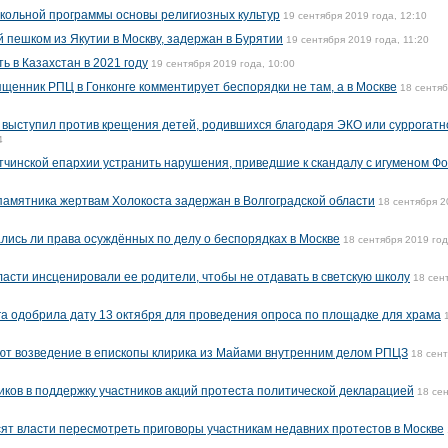
кольной программы основы религиозных культур
19 сентября 2019 года, 12:10
пешком из Якутии в Москву, задержан в Бурятии
19 сентября 2019 года, 11:20
 в Казахстан в 2021 году
19 сентября 2019 года, 10:00
ященник РПЦ в Гонконге комментирует беспорядки не там, а в Москве
18 сентя
выступил против крещения детей, родившихся благодаря ЭКО или суррогатн
4
тчинской епархии устранить нарушения, приведшие к скандалу с игуменом Ф
амятника жертвам Холокоста задержан в Волгоградской области
18 сентября 2
ись ли права осуждённых по делу о беспорядках в Москве
18 сентября 2019 год
ласти инсценировали ее родители, чтобы не отдавать в светскую школу
18 сен
а одобрила дату 13 октября для проведения опроса по площадке для храма
ют возведение в епископы клирика из Майами внутренним делом РПЦЗ
18 сен
ков в поддержку участников акций протеста политической декларацией
18 се
т власти пересмотреть приговоры участникам недавних протестов в Москве