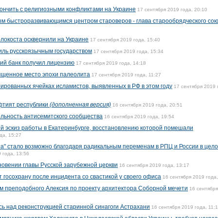
кончить с религиозными конфликтами на Украине
17 сентября 2019 года, 20:10
ым быстроразвивающимся центром староверов - глава старообрядческого со
локоста осквернили на Украине
17 сентября 2019 года, 15:40
аиль русскоязычным государством
17 сентября 2019 года, 15:34
ий банк получил лицензию
17 сентября 2019 года, 14:18
ященное место эпохи палеолита
17 сентября 2019 года, 11:27
ированных ячейках исламистов, выявленных в РФ в этом году
17 сентября 2019 
фтият республики
(дополненная версия)
16 сентября 2019 года, 20:51
ельность антисемитского сообщества
16 сентября 2019 года, 19:54
й эскиз работы в Екатеринбурге, восстановлению которой помешали
да, 15:27
та" стало возможно благодаря радикальным переменам в РПЦ и России в цело
 года, 13:56
новении главы Русской зарубежной церкви
16 сентября 2019 года, 13:17
 госохрану после инцидента со свастикой у своего офиса
16 сентября 2019 года,
м преподобного Алексия по проекту архитектора Соборной мечети
16 сентябр
сь над реконструкцией старинной синагоги Астрахани
16 сентября 2019 года, 11: