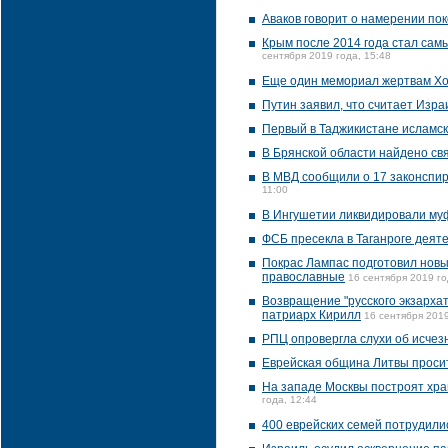
Аваков говорит о намерении по
Крым после 2014 года стал сам
сентября 2019 года, 15:48
Еще один мемориал жертвам Хо
Путин заявил, что считает Изр
Первый в Таджикистане исламск
В Брянской области найдено св
В МВД сообщили о 17 законспир
11:00
В Ингушетии ликвидировали му
ФСБ пресекла в Таганроге деят
Покрас Лампас подготовил новы
православные
16 сентября 2019 го
Возвращение "русского экзарха
патриарх Кирилл
16 сентября 2019
РПЦ опровергла слухи об исчез
Еврейская община Литвы просит
На западе Москвы построят хра
года, 12:44
400 еврейских семей потрудили