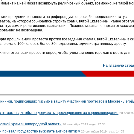
 момент на ней может возникнуть религиозный объект, возможно, не такой мо
нники предложили вынести на референдум вопрос об определении статуса
театра, на котором собирались строить храм Святой Екатерины. Ранее этот у
 статус земли религиозного назначения. Позднее местная епархия отказалас
ьзование" не возвращена.
урга прошли акции протеста против возведения храма Святой Екатерины в ск
но около 100 человек. Более 30 подверглись административному аресту.
ли о готовности провести опрос, чтобы учесть мнение горожан о месте для
На главную стра
нников, подписавших письмо в защиту участников протестов в Москве - Легой
ать законы, чтобы не допускать преследования за вероисповедание
20 сентяб
овной храм в Новгородской области
20 сентября 2019 года, 17:36
 призвал государство выжигать антисемитизм
20 сентября 2019 года, 14:55