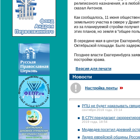
религиозного назначения, и в любой
сказал Антонов.
Как сообщалось, 11 июня обществе
земельного участка в сквере у Драм
из-за планируемой стройки получил
этих планов, но земля в "общее пол
В середине мая в центре Екатеринб
Октябрьской площади. Было задержа
Позднее власти Екатеринбурга заяви
постройки храма.
Версия для печати
Новости
Настройка ленты
РПЦ не будет наказывать свяще
сентября 2019 года, 23:14
В СПЧ предлагают скорректиров
2019 года, 18:54
Медведев посетил древний остр
Лидер еврейской общины России