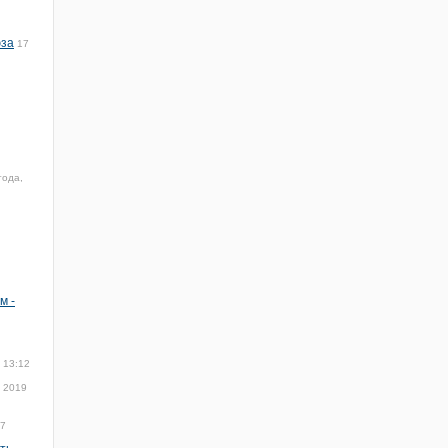
юза
17
года,
м -
 13:12
я 2019
17