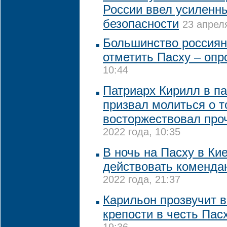
России ввел усиленн
безопасности
23 апреля
Большинство россиян
отметить Пасху – опр
10:44
Патриарх Кирилл в п
призвал молиться о т
восторжествовал про
2022 года, 10:35
В ночь на Пасху в Ки
действовать коменда
2022 года, 21:37
Карильон прозвучит 
крепости в честь Пас