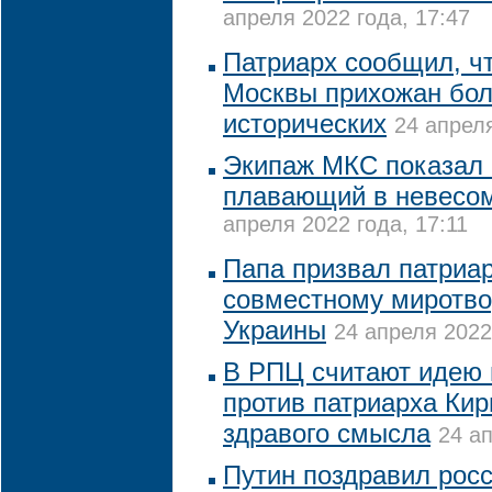
апреля 2022 года, 17:47
Патриарх сообщил, ч
Москвы прихожан бол
исторических
24 апреля
Экипаж МКС показал 
плавающий в невесом
апреля 2022 года, 17:11
Папа призвал патриар
совместному миротво
Украины
24 апреля 2022
В РПЦ считают идею 
против патриарха Кир
здравого смысла
24 ап
Путин поздравил росс