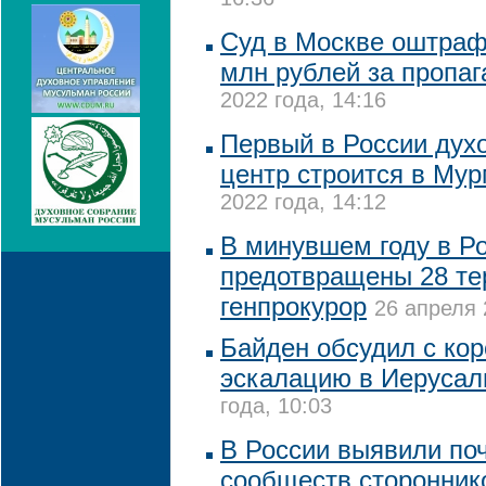
16:36
Суд в Москве оштрафо
млн рублей за пропа
2022 года, 14:16
Первый в России дух
центр строится в Му
2022 года, 14:12
В минувшем году в Р
предотвращены 28 тер
генпрокурор
26 апреля 
Байден обсудил с ко
эскалацию в Иеруса
года, 10:03
В России выявили поч
сообществ сторонник