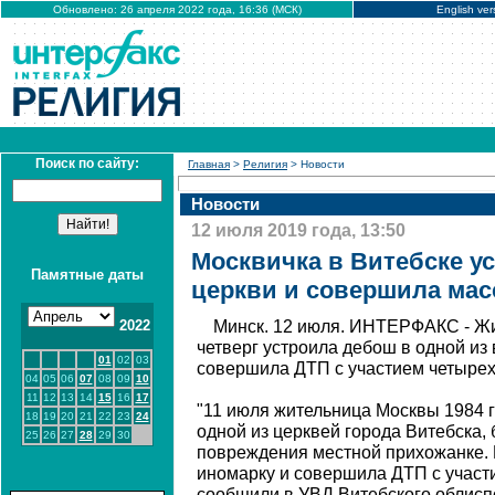
Обновлено: 26 апреля 2022 года, 16:36 (МСК)
English ver
Поиск по сайту:
Главная
>
Религия
> Новости
Новости
12 июля 2019 года, 13:50
Москвичка в Витебске у
Памятные даты
церкви и совершила мас
2022
Минск. 12 июля. ИНТЕРФАКС - Ж
четверг устроила дебош в одной из 
01
02
03
совершила ДТП с участием четырех
04
05
06
07
08
09
10
11
12
13
14
15
16
17
"11 июля жительница Москвы 1984 г
18
19
20
21
22
23
24
одной из церквей города Витебска,
25
26
27
28
29
30
повреждения местной прихожанке. 
иномарку и совершила ДТП с участи
сообщили в УВД Витебского облисп