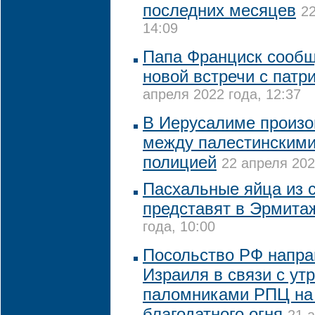
последних месяцев
22
14:09
Папа Франциск сообщ
новой встречи с пат
апреля 2022 года, 12:37
В Иерусалиме произо
между палестинскими
полицией
22 апреля 202
Пасхальные яйца из 
представят в Эрмита
года, 10:00
Посольство РФ напра
Израиля в связи с ут
паломниками РПЦ на
благодатного огня