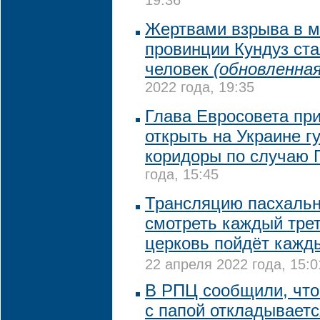
19:36
Жертвами взрыва в м
провинции Кундуз ста
человек
(обновленная
2022 года, 19:35
Глава Евросовета пр
открыть на Украине 
коридоры по случаю 
года, 15:45
Трансляцию пасхальн
смотреть каждый трет
церковь пойдёт кажд
22 апреля 2022 года, 15:0
В РПЦ сообщили, что
с папой откладываетс