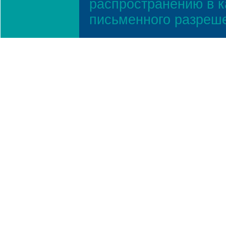
распространению в к
письменного разреш