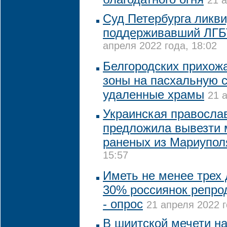
21 а
Суд Петербурга ликв
поддерживавший ЛГБ
апреля 2022 года, 18:02
Белгородских прихожа
зоны на пасхальную с
удаленные храмы
21 
Украинская правосла
предложила вывезти 
раненых из Мариупол
15:57
Иметь не менее трех 
30% россиянок репрод
- опрос
21 апреля 2022 г
В шиитской мечети на