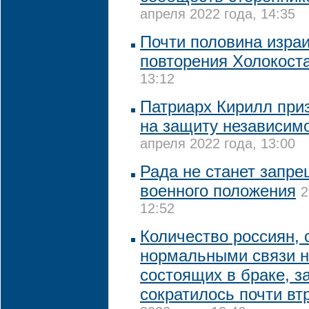
апреля 2022 года, 14:35
Почти половина изра
повторения Холокост
13:12
Патриарх Кирилл приз
на защиту независим
апреля 2022 года, 13:00
Рада не станет запр
военного положения
2
12:52
Количество россиян,
нормальными связи н
состоящих в браке, з
сократилось почти втр