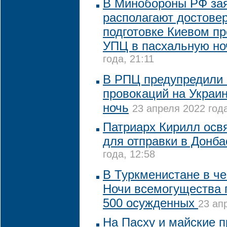
В Минобороны РФ зая
располагают достове
подготовке Киевом п
УПЦ в пасхальную но
года, 21:11
В РПЦ предупредили 
провокаций на Украи
ночь
23 апреля 2022 года
Патриарх Кирилл освя
для отправки в Донба
года, 12:58
В Туркменистане в ч
Ночи всемогущества
500 осужденных
23 ап
На Пасху и майские 