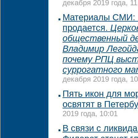
декабря 2019 года, 11
Материалы СМИ: "
продается.
Церко
общественный д
Владимир Легойда
почему РПЦ выс
суррогатного м
декабря 2019 года, 10
Пять икон для мо
освятят в Петерб
2019 года, 10:01
В связи с ликвид