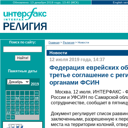
Обновлено: 13 декабря 2019 года, 13:40 (МСК)
English ver
Поиск по сайту:
Главная
>
Религия
> Новости
Новости
12 июля 2019 года, 14:37
Федерация еврейских о
Памятные даты
третье соглашение с ре
органами ФСИН
2019
Москва. 12 июля. ИНТЕРФАКС - 
01
России и УФСИН по Самарской обл
02
03
04
05
06
07
08
сотрудничестве, сообщает в пятниц
09
10
11
12
13
14
15
16
17
18
19
20
21
22
23
24
25
26
27
28
29
Документ регулирует список раввин
30
31
заключенными, разрешенную к пере
места на территории колоний, отве