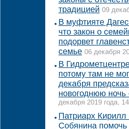
традицией
09 декаб
В муфтияте Дагес
что закон о семе
подорвет главенс
семье
06 декабря 20
В Гидрометцентре
потому там не мог
декабря предсказ
новогоднюю ночь
декабря 2019 года, 14
Патриарх Кирилл 
Собянина помочь