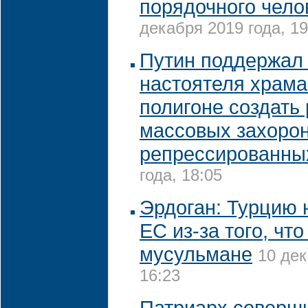
порядочного чело
декабря 2019 года, 19
Путин поддержал
настоятеля храма
полигоне создать
массовых захоро
репрессированны
года, 18:05
Эрдоган: Турцию 
ЕС из-за того, что
мусульмане
10 дек
16:23
Патриарх соверши