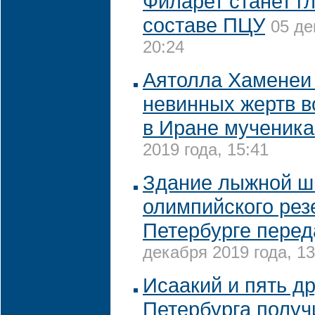
Филарет станет г
составе ПЦУ
05 де
20:24
Аятолла Хаменеи
невинных жертв в
в Иране мученик
2019 года, 15:41
Здание лыжной ш
олимпийского рез
Петербурге пере
декабря 2019 года, 13
Исаакий и пять д
Петербурга полу