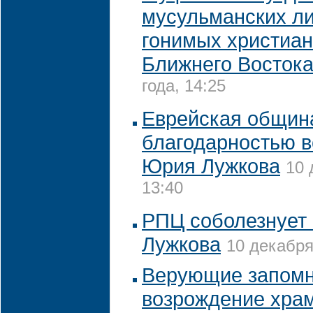
мусульманских л
гонимых христиан
Ближнего Восток
года, 14:25
Еврейская общин
благодарностью 
Юрия Лужкова
10 
13:40
РПЦ соболезнует
Лужкова
10 декабря
Верующие запомн
возрождение хра