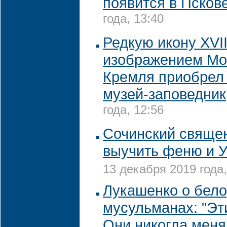
появится в Псков
года, 13:40
Редкую икону XVII
изображением Мо
Кремля приобрел
музей-заповедник
года, 12:56
Сочинский свяще
выучить феню и У
13 декабря 2019 года,
Лукашенко о бело
мусульманах: "Эти
Они никогда меня