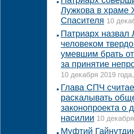
Лужкова в храме 
Спасителя
10 дека
Патриарх назвал 
человеком твердо
умевшим брать от
за принятие непр
10 декабря 2019 года,
Глава СПЧ счита
раскалывать обще
законопроекта о
насилии
10 декабря
Муфтий Гайнутди