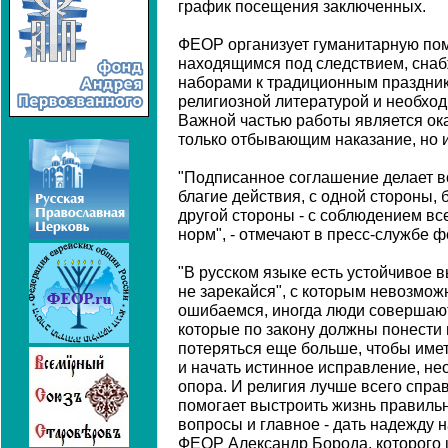
график посещения заключенных.
ФЕОР организует гуманитарную по
находящимся под следствием, сна
наборами к традиционным праздни
религиозной литературой и необход
Важной частью работы является ок
только отбывающим наказание, но и
"Подписанное соглашение делает 
благие действия, с одной стороны, 
другой стороны - с соблюдением в
норм", - отмечают в пресс-службе 
"В русском языке есть устойчивое
не зарекайся", с которым невозмож
ошибаемся, иногда люди совершают
которые по закону должны понести на
потеряться еще больше, чтобы имет
и начать истинное исправление, н
опора. И религия лучше всего справ
помогает выстроить жизнь правильн
вопросы и главное - дать надежду н
ФЕОР Александр Борода, которого ц