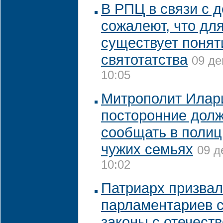
В РПЦ в связи с д
сожалеют, что дл
существует понят
святотатства
09 де
10:05
Митрополит Илари
посторонние долж
сообщать в полиц
чужих семьях
09 д
10:02
Патриарх призвал
парламентариев 
законы с отечест