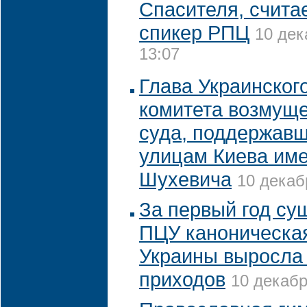
Спасителя, счита
спикер РПЦ
10 дек
13:07
Глава Украинског
комитета возмущ
суда, поддержавш
улицам Киева им
Шухевича
10 декаб
За первый год су
ПЦУ каноническа
Украины выросла 
приходов
10 декабр