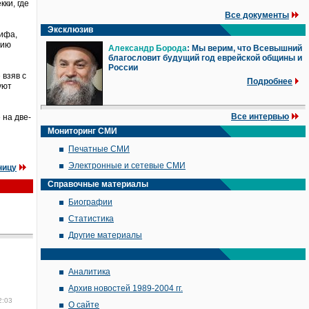
ки, где
Все документы
Эксклюзив
ифа,
нию
Александр Борода
: Мы верим, что Всевышний
благословит будущий год еврейской общины и
России
взяв с
Подробнее
уют
Все интервью
 на две-
Мониторинг СМИ
Печатные СМИ
Электронные и сетевые СМИ
ницу
Справочные материалы
Биографии
Статистика
Другие материалы
Аналитика
Архив новостей 1989-2004 гг.
2:03
О сайте