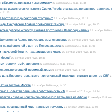
 в Крыму за призывы к экстремизму
23 октября 2019 года, 11:35
гства исламистов из тюрем в Сирии, "чтобы эта зараза не распространялась 
а, 11:20
а Ростовского директором "Софрино"
22 октября 2019 года, 22:18
онды Саудовской Аравии превысил $13 млрд.
22 октября 2019 года, 20:25
уть в детскую культуру, считает протоиерей Всеволод Чаплин
22 октября 2019 г
рфоломея на Афоне произошло землетрясение
22 октября 2019 года, 12:28
ят на набережной в центре Петрозаводска
22 октября 2019 года, 11:08
и языческой богини, находившиеся в храме
22 октября 2019 года, 11:03
 бесов"
22 октября 2019 года, 10:38
 с митрополитом Иларионом
22 октября 2019 года, 10:34
т отдельно стоящий тюремный храм
21 октября 2019 года, 17:55
е дать Европе оторваться от христианской традиции, считает директор СВР
2
оят на востоке Москвы
21 октября 2019 года, 14:36
вы" в Тольятти перешла в собственность РФ
21 октября 2019 года, 14:34
ивлекли к охране Константинопольского патриарха на Афоне
21 октября 2019 год
валь, посвященный христианскому искусству
21 октября 2019 года, 13:05