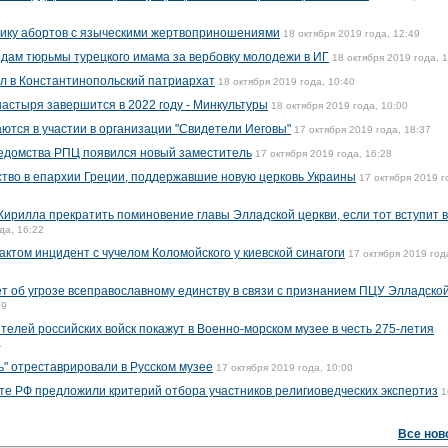
тику абортов с языческими жертвоприношениями
18 октября 2019 года, 12:49
годам тюрьмы турецкого имама за вербовку молодежи в ИГ
18 октября 2019 года, 
л в Константинопольский патриархат
18 октября 2019 года, 10:40
астыря завершится в 2022 году - Минкультуры
18 октября 2019 года, 10:00
ются в участии в организации "Свидетели Иеговы"
17 октября 2019 года, 18:37
ведомства РПЦ появился новый заместитель
17 октября 2019 года, 16:28
тво в епархии Греции, поддержавшие новую церковь Украины
17 октября 2019 г
ирилла прекратить поминовение главы Элладской церкви, если тот вступит в
да, 16:22
ктом инцидент с чучелом Коломойского у киевской синагоги
17 октября 2019 год
 об угрозе всеправославному единству в связи с признанием ПЦУ Элладско
49
елей российских войск покажут в Военно-морском музее в честь 275-летия
1
ь" отреставрировали в Русском музее
17 октября 2019 года, 10:00
те РФ предложили критерий отбора участников религиоведческих экспертиз
1
Все нов