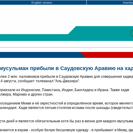
English version
Interfa
 мусульман прибыли в Саудовскую Аравию на ха
олее 2 млн. паломников прибыли в Саудовскую Аравию для совершения хаджа
14 августа, сообщает телеканал "Аль-Джазира".
риехали из Индонезии, Пакистана, Индии, Бангладеш и Ирана. Также хадж
лжира, Марокко и других стран.
 посещением Мекки и её окрестностей в определённое время, которое меняет
 календаря. Хадж является пятым столпом ислама после шахады (свидетельст
ти дней и является обязательным хотя бы раз в жизни для каждого мусульм
чаются в ихрам - особую белую бесшовную одежду - и прибывают в Мекку, гд