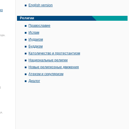
English version
по
Религии
Православие
Ислам
ода,
Иудаизм
Буддизм
Католичество и протестантизм
Национальные религии
Новые религиозные движения
Атеизм и секуляризм
Диалог
1
а,