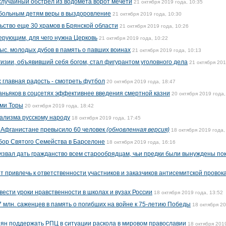
 случайный обстрел из водомета ворот мечети
21 октября 2019 года, 10:35
больным детям веры в выздоровление
21 октября 2019 года, 10:30
ьство еще 30 храмов в Брянской области
21 октября 2019 года, 10:26
ерующим, для чего нужна Церковь
21 октября 2019 года, 10:22
ыс. молодых дубов в память о павших воинах
21 октября 2019 года, 10:13
изии, объявивший себя богом, стал фигурантом уголовного дела
21 октября 20
 главная радость - смотреть футбол
20 октября 2019 года, 18:47
ньяков в соцсетях эффективнее введения смертной казни
20 октября 2019 года,
ами Торы
20 октября 2019 года, 18:42
ализма русскому народу
18 октября 2019 года, 17:45
в Афганистане превысило 60 человек
(обновленная версия)
18 октября 2019 года,
обор Святого Семейства в Барселоне
18 октября 2019 года, 16:16
звал дать гражданство всем старообрядцам, чьи предки были вынуждены по
 привлечь к ответственности участников и заказчиков антисемитской провок
ести уроки нравственности в школах и вузах России
18 октября 2019 года, 13:52
 млн. саженцев в память о погибших на войне к 75-летию Победы
18 октября 2
ян поддержать РПЦ в ситуации раскола в мировом православии
18 октября 201