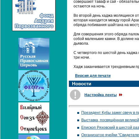
совершают таваф и сай - обязатель
остаются на ночь.
Во второй день хаджа молящиеся от
которая находится между горой Ара
обряда побивания шайтана на мосту
Для совершения этого обряда палом
собой маленькие камни. В долине н
дьявола.
С четвертого по шестой день хаджа 
три ночи.
Хадж заканчивается трехдневным п
Версия для печати
Новости
Настройка ленты
Президент Кубы зажег свечу в 
Выставка, посвящённая великой
Епископ Ряховский в шестой ра
Организатор ячейки "Свидетеле