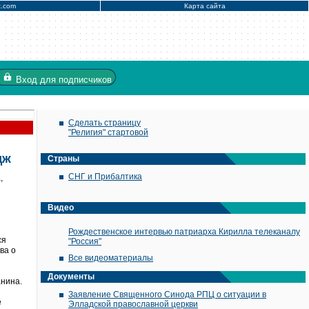
x.com
Карта сайта
Вход
для подписчиков
Сделать страницу
"Религия" стартовой
дж
Страны
СНГ и Прибалтика
,
Видео
Рождественское интервью патриарха Кирилла телеканалу
ся
"Россия"
ва о
Все видеоматериалы
Документы
анина.
Заявление Священного Синода РПЦ о ситуации в
е
Элладской православной церкви