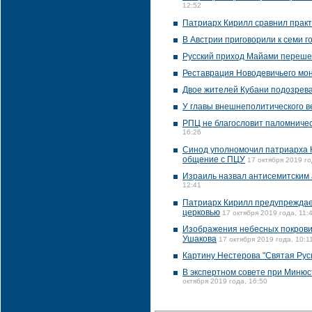
12:52
Патриарх Кирилл сравнил прак
В Австрии приговорили к семи 
Русский приход Майами переше
Реставрация Новодевичьего мон
Двое жителей Кубани подозрева
У главы внешнеполитического 
РПЦ не благословит паломничес
16:26
Синод уполномочил патриарха К
общение с ПЦУ
17 октября 2019 го
Израиль назвал антисемитским а
12:41
Патриарх Кирилл предупреждает
церковью
17 октября 2019 года, 11:
Изображения небесных покровит
Ушакова
17 октября 2019 года, 10:1
Картину Нестерова "Святая Рус
В экспертном совете при Минюс
октября 2019 года, 16:50