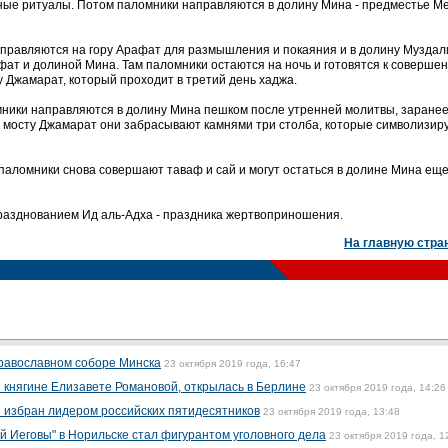
ные ритуалы. Потом паломники направляются в долину Мина - предместье Мек
правляются на гору Арафат для размышления и покаяния и в долину Муздал
фат и долиной Мина. Там паломники остаются на ночь и готовятся к соверше
 Джамарат, который проходит в третий день хаджа.
ники направляются в долину Мина пешком после утренней молитвы, заранее 
а мосту Джамарат они забрасывают камнями три столба, которые символизир
паломники снова совершают таваф и сай и могут остаться в долине Мина еще
разднованием Ид аль-Адха - праздника жертвоприношения.
На главную стра
православном соборе Минска
23 октября 2019 года, 16:47
 княгине Елизавете Романовой, открылась в Берлине
23 октября 2019 года, 14:26
з избран лидером российских пятидесятников
23 октября 2019 года, 13:48
й Иеговы" в Норильске стал фигурантом уголовного дела
23 октября 2019 года, 1