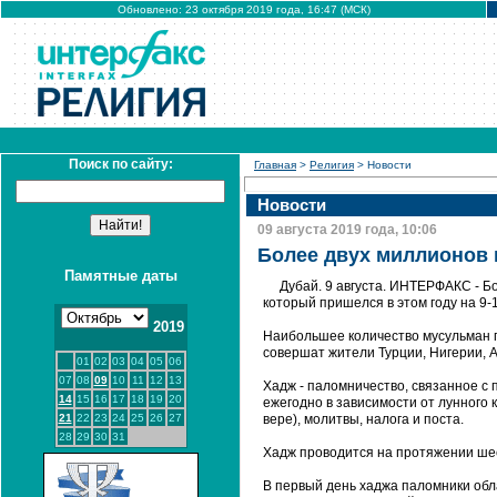
Обновлено: 23 октября 2019 года, 16:47 (МСК)
Поиск по сайту:
Главная
>
Религия
> Новости
Новости
09 августа 2019 года, 10:06
Более двух миллионов
Памятные даты
Дубай. 9 августа. ИНТЕРФАКС - Б
который пришелся в этом году на 9-
2019
Наибольшее количество мусульман п
совершат жители Турции, Нигерии, А
01
02
03
04
05
06
07
08
09
10
11
12
13
Хадж - паломничество, связанное с
14
15
16
17
18
19
20
ежегодно в зависимости от лунного
21
22
23
24
25
26
27
вере), молитвы, налога и поста.
28
29
30
31
Хадж проводится на протяжении шес
В первый день хаджа паломники обла