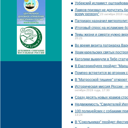
Узбекский исламист оштрафован
Лавров призвал не допустить бе
всему региону"
23 октября 2019 год
Патриарх назначил митрополит
Итоговый спрос на исламские б
Темы жизни и смерти нужно верн
20:21
Во время визита патриарха Ва
Храм карельских святых постро
Католики выкинули в Тибр стату
В Екатеринбурге пройдет "Марш
Помпео встретится во вторник
В "Матросской тишине" открою
Историческая миссия России - н
октября 2019 года, 17:30
Сразу десять новых храмов стр
Недвижимость "Свидетелей Иего
100 полицейских с собаками пр
13:24
В "Сокольниках" пройдет фести