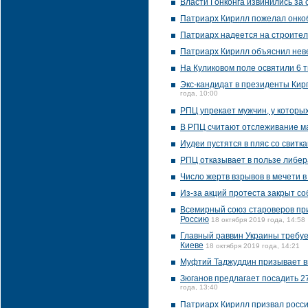
Власти Гонконга извинились за
Патриарх Кирилл пожелал онко
Патриарх надеется на строител
Патриарх Кирилл объяснил нев
На Куликовом поле освятили 6 т
Экс-кандидат в президенты Кирг
года, 10:00
РПЦ упрекает мужчин, у которых
В РПЦ считают отслеживание ма
Иудеи пустятся в пляс со свитк
РПЦ отказывает в пользе либер
Число жертв взрывов в мечети 
Из-за акций протеста закрыт с
Всемирный союз староверов при
Россию
18 октября 2019 года, 14:58
Главный раввин Украины требует
Киеве
18 октября 2019 года, 14:21
Муфтий Таджуддин призывает вв
Зюганов предлагает посадить 27
года, 13:40
Патриарх Кирилл призвал росси