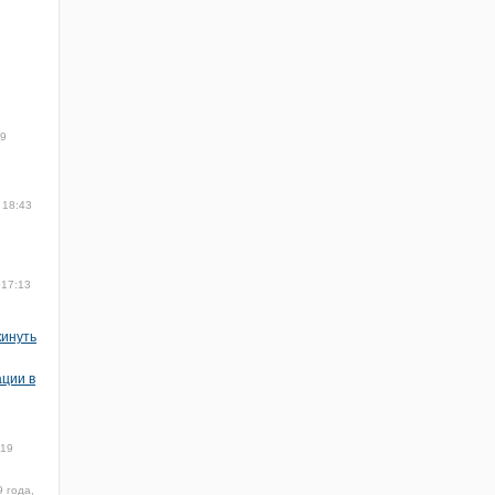
19
 18:43
 17:13
кинуть
ации в
019
9 года,