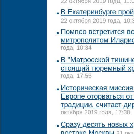
22 октября 2019 года, 11:
В Екатеринбурге про
22 октября 2019 года, 10:
Помпео встретится во
митрополитом Илари
года, 10:34
В "Матросской тишине
стоящий тюремный х
года, 17:55
Историческая миссия 
Европе оторваться от
традиции, считает ди
октября 2019 года, 17:30
Сразу десять новых х
востоке Москвы
21 окт