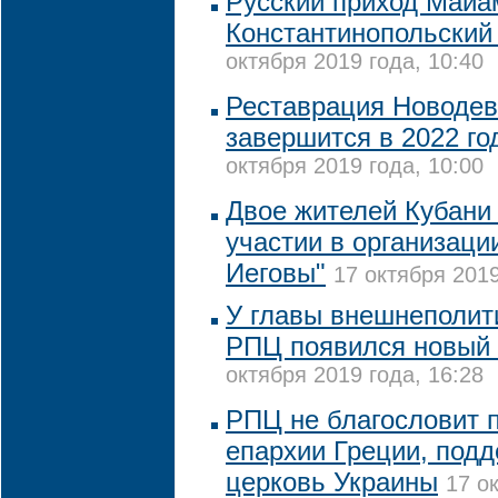
Русский приход Майа
Константинопольский
октября 2019 года, 10:40
Реставрация Новодев
завершится в 2022 го
октября 2019 года, 10:00
Двое жителей Кубани
участии в организаци
Иеговы"
17 октября 2019
У главы внешнеполит
РПЦ появился новый 
октября 2019 года, 16:28
РПЦ не благословит 
епархии Греции, под
церковь Украины
17 о