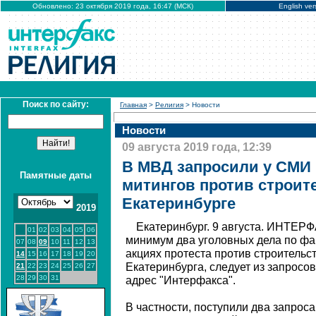
Обновлено: 23 октября 2019 года, 16:47 (МСК)
English ver
Поиск по сайту:
Главная
>
Религия
> Новости
Новости
09 августа 2019 года, 12:39
В МВД запросили у СМИ 
Памятные даты
митингов против строит
Екатеринбурге
2019
Екатеринбург. 9 августа. ИНТЕРФ
01
02
03
04
05
06
минимум два уголовных дела по фа
07
08
09
10
11
12
13
акциях протеста против строительс
14
15
16
17
18
19
20
Екатеринбурга, следует из запросо
21
22
23
24
25
26
27
28
29
30
31
адрес "Интерфакса".
В частности, поступили два запрос