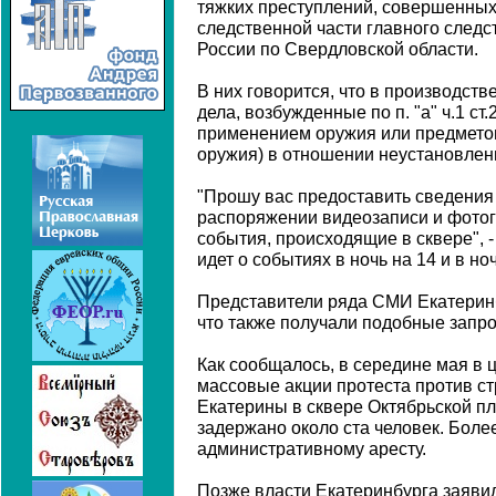
тяжких преступлений, совершенных
следственной части главного след
России по Свердловской области.
В них говорится, что в производств
дела, возбужденные по п. "а" ч.1 ст
применением оружия или предметов
оружия) в отношении неустановлен
"Прошу вас предоставить сведения
распоряжении видеозаписи и фото
события, происходящие в сквере", -
идет о событиях в ночь на 14 и в но
Представители ряда СМИ Екатерин
что также получали подобные запр
Как сообщалось, в середине мая в
массовые акции протеста против с
Екатерины в сквере Октябрьской п
задержано около ста человек. Боле
административному аресту.
Позже власти Екатеринбурга заявил