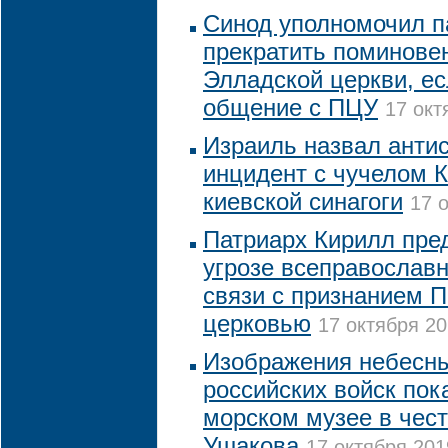
Синод уполномочил п
прекратить поминове
Элладской церкви, ес
общение с ПЦУ
17 окт
Израиль назвал анти
инцидент с чучелом К
киевской синагоги
17 
Патриарх Кирилл пре
угрозе всеправославн
связи с признанием 
церковью
17 октября 20
Изображения небесны
российских войск пок
морском музее в чест
Ушакова
17 октября 201