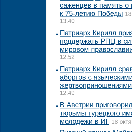
саженцев в память о 
к 75-летию Победы
18
13:40
Патриарх Кирилл при
поддержать РПЦ в си
мировом православи
12:52
Патриарх Кирилл сра
абортов с языческим
жертвоприношениями
12:49
В Австрии приговорил
тюрьмы турецкого им
молодежи в ИГ
18 октя