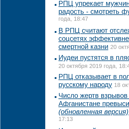
РПЦ упрекает мужчин,
радость - смотреть ф
года, 18:47
В РПЦ считают отсле
соцсетях эффективне
смертной казни
20 окт
Иудеи пустятся в пля
20 октября 2019 года, 18:
РПЦ отказывает в по
русскому народу
18 ок
Число жертв взрывов 
Афганистане превыси
(обновленная версия)
17:13