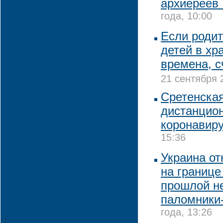
архиереев
года, 10:00
Если родит
детей в хр
времена, с
21 сентября 
Сретенска
дистанцион
коронавир
15:36
Украина от
на границе
прошлой н
паломники
года, 13:26