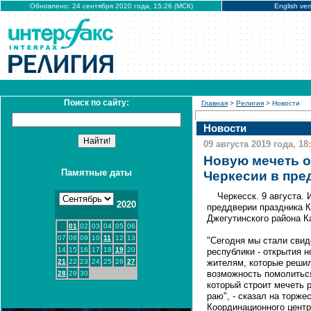
Обновлено: 24 сентября 2020 года, 15:26 (МСК)
English ver
Поиск по сайту:
Главная
>
Религия
> Новости
Новости
09 августа 2019 года, 18
Новую мечеть о
Памятные даты
Черкесии в пре
Черкесск. 9 августа
2020
преддверии праздника К
Джегутинского района К
01
02
03
04
05
06
07
08
09
10
11
12
13
"Сегодня мы стали свид
14
15
16
17
18
19
20
республики - открытия 
21
22
23
24
25
26
27
жителям, которые решил
возможность помолиться
28
29
30
который строит мечеть 
раю", - сказал на торж
Координационного цент