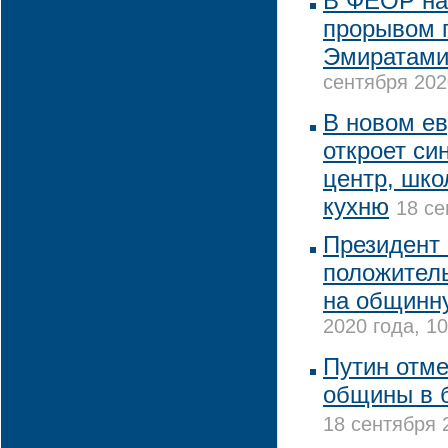
В ФЕОР на
прорывом 
Эмиратами
сентября 202
В новом е
откроет си
центр, шко
кухню
18 се
Президент
положител
на общинн
2020 года, 10
Путин отме
общины в 
18 сентября 