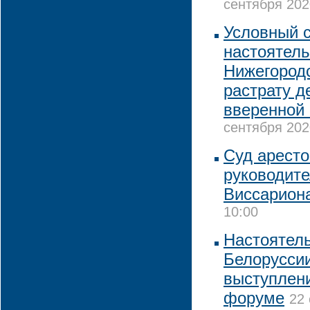
сентября 202
Условный с
настоятель
Нижегородс
растрату д
вверенной
сентября 202
Суд аресто
руководит
Виссарион
10:00
Настоятел
Белоруссии
выступлен
форуме
22 