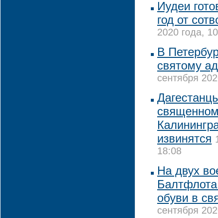
Иудеи гото
год от сот
2020 года, 10
В Петербур
святому а
сентября 202
Дагестанц
священном
Калинингра
извинятся
18:08
На двух в
Балтфлота 
обуви в св
сентября 202