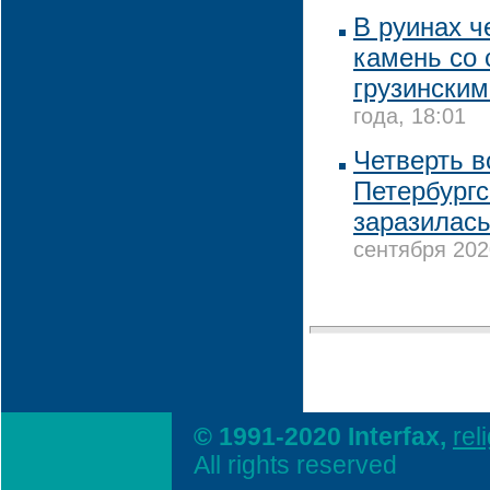
В руинах ч
камень со
грузинским
года, 18:01
Четверть в
Петербургс
заразилас
сентября 202
© 1991-2020 Interfax,
rel
All rights reserved