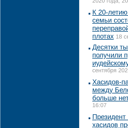
2020 года, 20
К 20-летию
семьи сост
переправой
плотах
18 с
Десятки ты
получили 
иудейскому
сентября 202
Хасидов-п
между Бел
больше не
16:07
Президент
хасидов пр