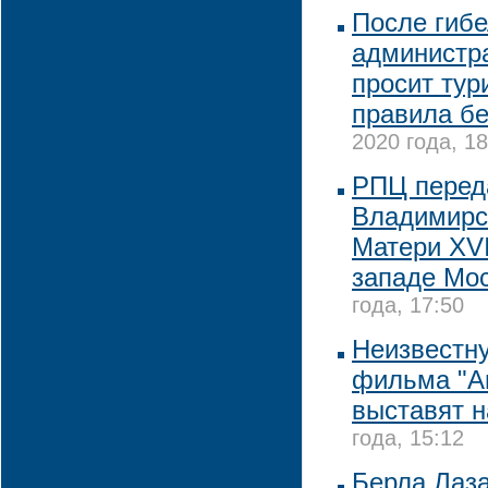
После гиб
администр
просит тур
правила бе
2020 года, 18
РПЦ перед
Владимирс
Матери XVI
западе Мо
года, 17:50
Неизвестну
фильма "А
выставят н
года, 15:12
Берла Лаза