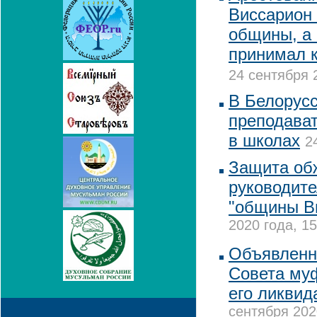
Виссарион
общины, а
принимал к
24 сентября 
В Белорус
преподава
в школах
2
Защита об
руководите
"общины В
2020 года, 15
Объявленн
Совета муф
его ликвид
сентября 202