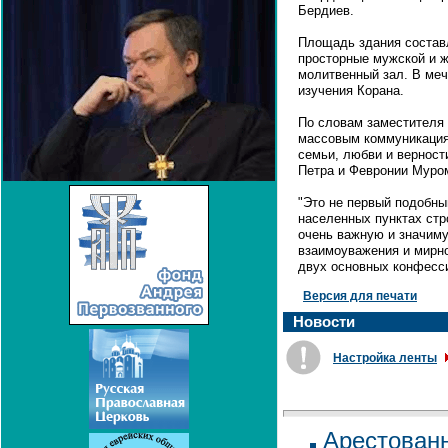
Бердиев.
Площадь здания составл
просторные мужской и ж
молитвенный зал. В меч
изучения Корана.
По словам заместителя
массовым коммуникация
семьи, любви и верност
Петра и Февронии Муро
"Это не первый подобны
населенных пунктах стр
очень важную и значиму
взаимоуважения и мирн
двух основных конфессий
Версия для печати
Новости
Настройка ленты
Арестованн