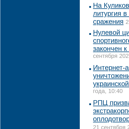
На Кулико
литургия в
сражения
2
Нулевой ци
спортивног
закончен к
сентября 202
Интернет-а
уничтожени
украинско
года, 10:40
РПЦ призв
экстракор
оплодотво
21 сентября 