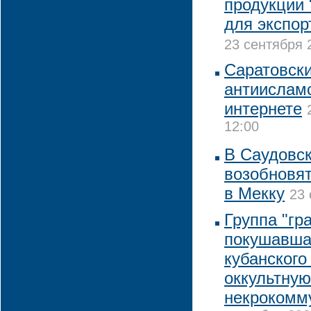
продукции 
для экспор
23 сентября 
Саратовски
антиислам
интернете
12:00
В Саудовск
возобновя
в Мекку
23 
Группа "гр
покушавша
кубанского
оккультную
некрокомму