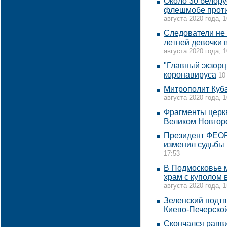
Около 30 белору
флешмобе проти
августа 2020 года, 1
Следователи не 
летней девочки
августа 2020 года, 1
"Главный экзорц
коронавируса
10
Митрополит Куба
августа 2020 года, 1
Фрагменты церкв
Великом Новгор
Президент ФЕОР
изменил судьбы
17:53
В Подмосковье м
храм с куполом 
августа 2020 года, 1
Зеленский подт
Киево-Печерско
Скончался равв