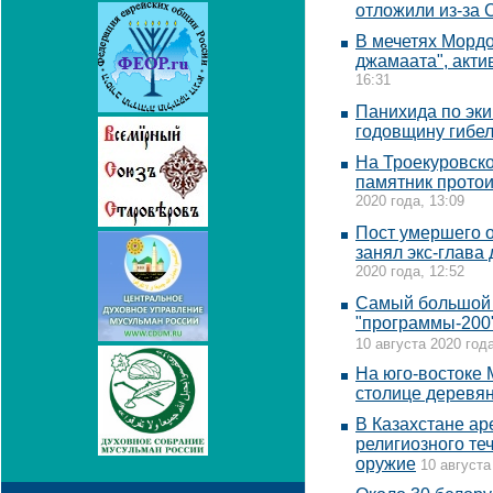
отложили из-за 
В мечетях Мордо
джамаата", акт
16:31
Панихида по эки
годовщину гибе
На Троекуровско
памятник прото
2020 года, 13:09
Пост умершего 
занял экс-глава
2020 года, 12:52
Самый большой 
"программы-200"
10 августа 2020 года
На юго-востоке
столице деревя
В Казахстане а
религиозного те
оружие
10 августа