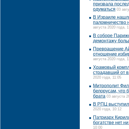
призвала после
одуматься
03 авг
В Израиле нашл
паломничество н
августа 2020 года, 1
В соборе Парижс
демонтажу боль
Превращение Ай
отношение избир
августа 2020 года, 1
Храмовый компл
страдавший от в
2020 года, 11:05
Митрополит Фил
белорусам, что 
брата
03 августа 2
В РПЦ выступил
2020 года, 10:12
Патриарх Кирилл 
богатстве нет н
10:00