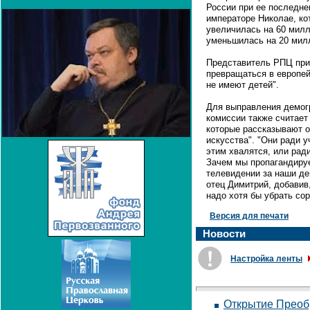
России при ее последне
императоре Николае, кот
увеличилась на 60 милл
уменьшилась на 20 мил
Представитель РПЦ при
превращаться в европей
не имеют детей".
Для выправления демог
комиссии также считает
которые рассказывают о
искусства". "Они ради 
этим хвалятся, или ради
Зачем мы пропагандиру
телевидении за наши ден
отец Димитрий, добавив,
надо хотя бы убрать сор
Версия для печати
Новости
Настройка ленты
Открытие Преоб