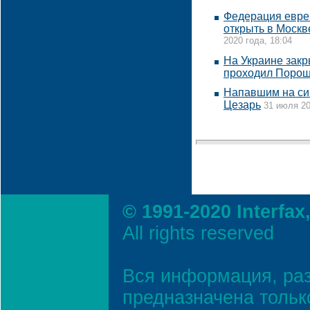
Федерация евре
открыть в Москв
2020 года, 18:04
На Украине закр
проходил Поро
Напавшим на си
Цезарь
31 июля 20
© 1991-2020 Interfax
All rights reserved
Вся информация, ра
предназначена тольк