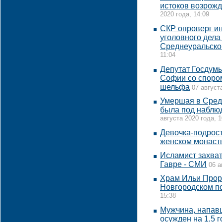
истоков возрожд
2020 года, 14:09
СКР опроверг и
уголовного дела
Среднеуральско
11:04
Депутат Госдумы
Софии со спором
шельфа
07 август
Умершая в Сред
была под наблю
августа 2020 года, 1
Девочка-подрост
женском монаст
Исламист захва
Гавре - СМИ
06 а
Храм Ильи Прор
Новгородском п
15:38
Мужчина, напавш
осужден на 1,5 г