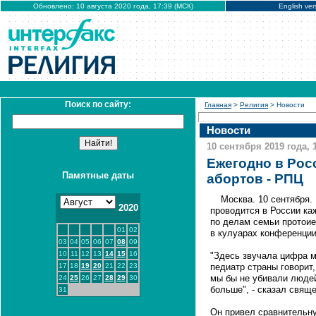
Обновлено: 10 августа 2020 года, 17:39 (МСК)
English ver
Поиск по сайту:
Главная
>
Религия
> Новости
Новости
10 сентября 2019 года, 
Ежегодно в Рос
Памятные даты
абортов - РПЦ
Москва. 10 сентября
2020
проводится в России ка
по делам семьи протоие
01
02
в кулуарах конференции
03
04
05
06
07
08
09
10
11
12
13
14
15
16
"Здесь звучала цифра м
17
18
19
20
21
22
23
педиатр страны говорит,
мы бы не убивали людей
24
25
26
27
28
29
30
больше", - сказал свящ
31
Он привел сравнительну