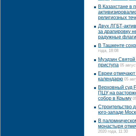
В Казахстане в 
активизировалис
религиозных теч
Двух ЛГБТ-актив
за драпировку н
радужные флаг
В Ташкенте сохр
года, 18:08
Муэдзин Святой
приступа
05 авгус
Евреи отмечают
календарю
05 авг
Верховный суд Р
ПЦУ на расторже
собор в Крыму
0
Строительство д
юго-западе Мос
В паломническо
монастыря отме
2020 года, 11:30