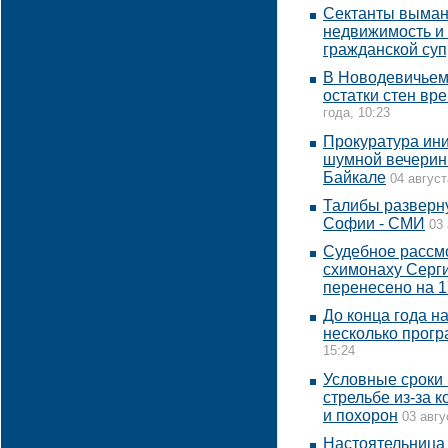
Сектанты выман
недвижимость и
гражданской суп
В Новодевичьем
остатки стен вр
года, 10:23
Прокуратура ин
шумной вечеринк
Байкале
04 август
Талибы разверну
Софии - СМИ
03 
Судебное рассм
схимонаху Серги
перенесено на 1
До конца года н
несколько прог
15:24
Условные сроки 
стрельбе из-за 
и похорон
03 авгу
Настоятельница