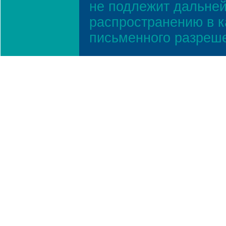
не подлежит дальней
распространению в к
письменного разреш