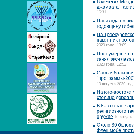
В мечетях Мордо
джамаата", акт
16:31
Панихида по эки
годовщину гибе
На Троекуровско
памятник прото
2020 года, 13:09
Пост умершего 
занял экс-глава
2020 года, 12:52
Самый большой 
"программы-200"
10 августа 2020 года
На юго-востоке
столице деревя
В Казахстане а
религиозного те
оружие
10 августа
Около 30 белору
флешмобе проти