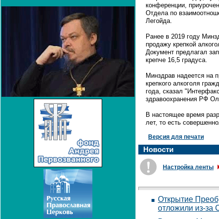
конференции, приурочен
Отдела по взаимоотнош
Легойда.
Ранее в 2019 году Минз
продажу крепкой алкого
Документ предлагал за
крепче 16,5 градуса.
Минздрав надеется на п
крепкого алкоголя граж
года, сказал "Интерфак
здравоохранения РФ Ол
В настоящее время раз
лет, то есть совершенн
Версия для печати
Новости
Настройка ленты
Открытие Преоб
отложили из-за 