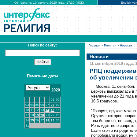
Обновлено: 10 августа 2020 года, 17:39 (МСК)
English ver
Поиск по сайту:
Главная
>
Религия
> Новости
Новости
11 сентября 2019 года, 1
РПЦ поддержив
Памятные даты
об увеличении 
Москва. 11 сентября
2020
церковь высказалась в 
увеличении до 21 года 
01
02
16,5 градусов.
03
04
05
06
07
08
09
10
11
12
13
14
15
16
"Говорят, оружие можно 
17
18
19
20
21
22
23
Оружие, которое направ
тем более он, не всегд
24
25
26
27
28
29
30
Речь идет не о запрете 
31
Если кто-то из родителе
попробовали водку, ну пу