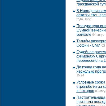
гражданской суп
В Новодевичьем
остатки стен вр
года, 10:23
Прокуратура ин
шумной вечеринк
Байкале
04 август
Талибы разверну
Софии - СМИ
03 
Судебное рассм
схимонаху Серги
перенесено на 1
До конца года н
несколько прог
15:24
Условные сроки 
стрельбе из-за 
и похорон
03 авгу
Настоятельница
призвала после
одуматься