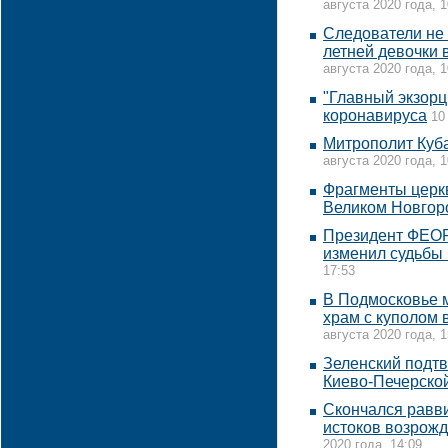
августа 2020 года, 1
Следователи не 
летней девочки
августа 2020 года, 1
"Главный экзорц
коронавируса
10
Митрополит Куба
августа 2020 года, 1
Фрагменты церкв
Великом Новгор
Президент ФЕОР
изменил судьбы
17:53
В Подмосковье м
храм с куполом 
августа 2020 года, 1
Зеленский подт
Киево-Печерско
Скончался равв
истоков возрожд
2020 года, 14:09