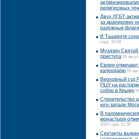
активизировалис
религиозных теч
Двух ЛГБТ-актив
за драпировку н
радужные флаг
В Ташкенте сохр
года, 18:08
Муэдзин Святой
приступа
05 авгус
Евреи отмечают
календарю
05 авг
Верховный суд Р
ПЦУ на расторже
собор в Крыму
0
Строительство д
юго-западе Мос
В паломническо
монастыря отме
2020 года, 11:30
Сектанты выман
недвижимость и