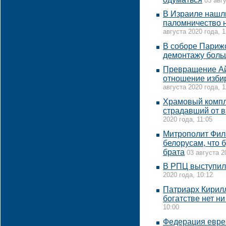
03 авг
В Израиле нашл
паломничество н
августа 2020 года, 1
В соборе Парижс
демонтажу боль
Превращение Ай
отношение избир
августа 2020 года, 1
Храмовый компл
страдавший от в
2020 года, 11:05
Митрополит Фил
белорусам, что 
брата
03 августа 2
В РПЦ выступил
2020 года, 10:12
Патриарх Кирилл 
богатстве нет н
10:00
Федерация евре