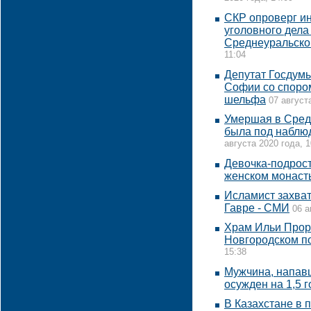
СКР опроверг и
уголовного дела
Среднеуральско
11:04
Депутат Госдумы
Софии со спором
шельфа
07 август
Умершая в Сред
была под наблю
августа 2020 года, 1
Девочка-подрост
женском монаст
Исламист захва
Гавре - СМИ
06 а
Храм Ильи Прор
Новгородском п
15:38
Мужчина, напавш
осужден на 1,5 г
В Казахстане в 