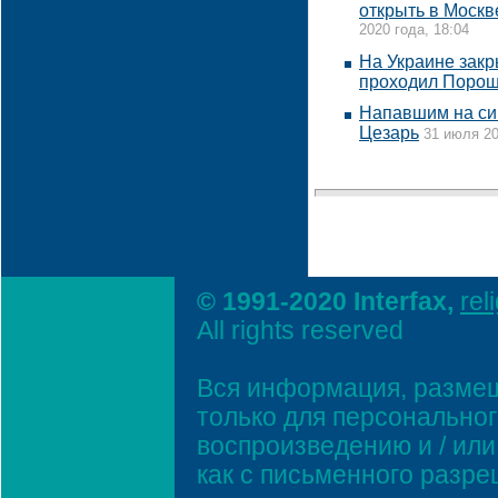
открыть в Москв
2020 года, 18:04
На Украине закр
проходил Поро
Напавшим на си
Цезарь
31 июля 20
© 1991-2020 Interfax,
rel
All rights reserved
Вся информация, размещ
только для персонально
воспроизведению и / ил
как с письменного разр