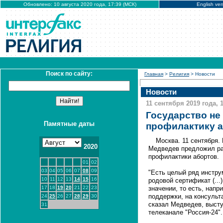
Обновлено: 10 августа 2020 года, 17:39 (МСК)
English ver
Поиск по сайту:
Главная
>
Религия
> Новости
Новости
11 сентября 2019 года, 
Государство не 
Памятные даты
профилактику а
Москва. 11 сентября
2020
Медведев предложил ра
профилактики абортов.
01
02
03
04
05
06
07
08
09
"Есть целый ряд инстру
10
11
12
13
14
15
16
родовой сертификат (...
17
18
19
20
21
22
23
значении, то есть, напр
поддержки, на консульта
24
25
26
27
28
29
30
сказал Медведев, высту
31
телеканале "Россия-24".