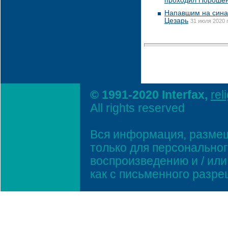
проходил Пороше
Напавшим на сина
Цезарь
31 июля 2020 г
© 1991-2020 Interfax,
rel
All rights reserved
Вся информация, размещ
только для персонально
воспроизведению и / ил
как с письменного разр