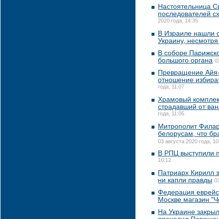
Настоятельница С
последователей с
2020 года, 14:35
В Израиле нашли 
Украину, несмотря
В соборе Парижск
большого органа
0
Превращение Айя-
отношение избират
года, 11:07
Храмовый комплек
страдавший от ван
года, 11:05
Митрополит Филар
белорусам, что бр
03 августа 2020 года, 10
В РПЦ выступили 
10:12
Патриарх Кирилл за
ни капли правды
0
Федерация еврейс
Москве магазин "Ч
На Украине закрыл