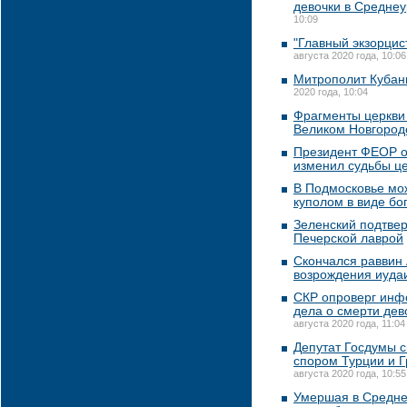
девочки в Средне
10:09
"Главный экзорцис
августа 2020 года, 10:06
Митрополит Кубани
2020 года, 10:04
Фрагменты церкви 
Великом Новгород
Президент ФЕОР о
изменил судьбы ц
В Подмосковье мож
куполом в виде бо
Зеленский подтвер
Печерской лаврой
Скончался раввин 
возрождения иуда
СКР опроверг инф
дела о смерти де
августа 2020 года, 11:04
Депутат Госдумы с
спором Турции и 
августа 2020 года, 10:55
Умершая в Средне