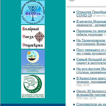
Открытие Преображ
COVID-19
10 августа
В мечетях Мордови
джамаата", актив
Панихида по экипа
гибели подлодки
1
На Троекуровском 
протоиерею Всево
Пост умершего от
экс-глава духовно
Самый большой из
сдадут в эксплуат
На юго-востоке М
столице деревянн
В Казахстане аре
течения, продава
года, 10:25
Около 30 белорусс
флешмобе против
2020 года, 10:19
Следователи не н