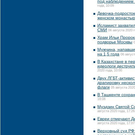
под наблюдением 
года, 10:09
Девочка-подросток
женском монасты
Исламист захватил
СМИ
06 августа 2020 г
Храм Ильи Пророк
подворье Москвы
Мужчина, напавший
на 1,5 года
06 август
В Казахстане в пе
идеологи деструкт
2020 года, 10:00
Двух ЛГБТ-активис
драпировку нескол
флаги
05 августа 2020
В Ташкенте сохран
18:08
Муэдзин Святой С
августа 2020 года, 17:26
Евреи отмечают Д
августа 2020 года, 17:07
Верховный суд РФ