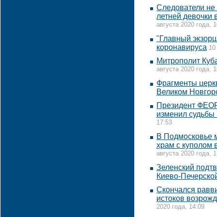
Следователи не 
летней девочки
августа 2020 года, 1
"Главный экзорц
коронавируса
10
Митрополит Куба
августа 2020 года, 1
Фрагменты церкв
Великом Новгор
Президент ФЕОР
изменил судьбы
17:53
В Подмосковье м
храм с куполом 
августа 2020 года, 1
Зеленский подт
Киево-Печерско
Скончался равв
истоков возрожд
2020 года, 14:09