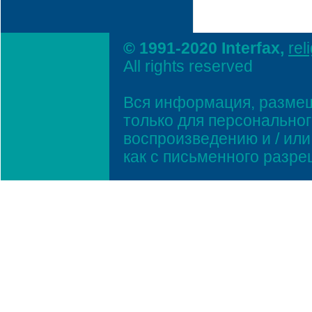
© 1991-2020 Interfax,
rel
All rights reserved
Вся информация, размещ
только для персонально
воспроизведению и / ил
как с письменного разр