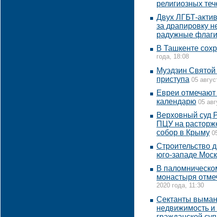
религиозных теч
Двух ЛГБТ-актив
за драпировку н
радужные флаг
В Ташкенте сохр
года, 18:08
Муэдзин Святой
приступа
05 авгус
Евреи отмечают
календарю
05 авг
Верховный суд Р
ПЦУ на расторже
собор в Крыму
0
Строительство д
юго-западе Мос
В паломническо
монастыря отме
2020 года, 11:30
Сектанты выман
недвижимость и
гражданской суп