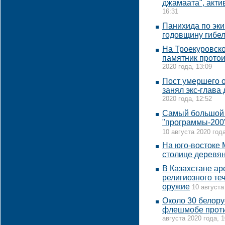
джамаата", акт
16:31
Панихида по эки
годовщину гибе
На Троекуровско
памятник прото
2020 года, 13:09
Пост умершего 
занял экс-глава
2020 года, 12:52
Самый большой 
"программы-200"
10 августа 2020 года
На юго-востоке
столице деревя
В Казахстане а
религиозного те
оружие
10 августа
Около 30 белору
флешмобе проти
августа 2020 года, 1