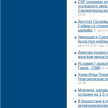
СКР опроверг и
уголовного дела
Среднеуральско
11:04
Депутат Госдумы
Софии со спором
шельфа
07 август
Умершая в Сред
была под наблю
августа 2020 года, 1
Девочка-подрост
женском монаст
Исламист захва
Гавре - СМИ
06 а
Храм Ильи Прор
Новгородском п
15:38
Мужчина, напавш
осужден на 1,5 г
В Казахстане в 
активизировалис