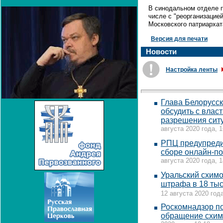
В синодальном отделе п
числе с "реорганизацие
Московского патриархат
Версия для печати
Новости
Настройка ленты
Глава Белорусс
обсудить с влас
разрешения сит
августа 2020 года, 1
РПЦ предупреди
сборе онлайн-п
августа 2020 года, 1
Уральский схим
штрафа в 18 тыс
12 августа 2020 года
Роскомнадзор по
обращение схим