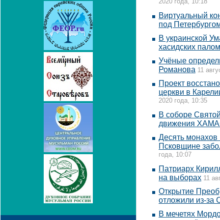
2020 года, 10:18
Виртуальный кон
под Петербурго
В украинской Ум
хасидских пало
Учёные определ
Романова
11 авгу
Проект восстан
церкви в Карелии
2020 года, 10:35
В соборе Свято
движения ХАМ
Десять монахов
Псковщине забо
года, 10:07
Патриарх Кирил
на выборах
11 ав
Открытие Преоб
отложили из-за 
В мечетях Мордо