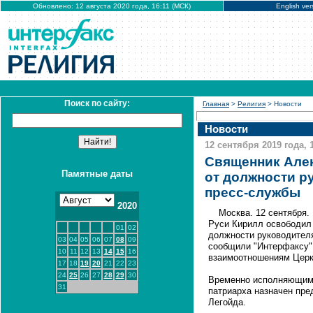
Обновлено: 12 августа 2020 года, 16:11 (МСК)
English ver
Поиск по сайту:
Главная
>
Религия
> Новости
Новости
12 сентября 2019 года, 
Священник Але
Памятные даты
от должности р
пресс-службы
2020
Москва. 12 сентября
Руси Кирилл освободил
01
02
должности руководителя
03
04
05
06
07
08
09
сообщили "Интерфаксу" 
10
11
12
13
14
15
16
взаимоотношениям Церк
17
18
19
20
21
22
23
24
25
26
27
28
29
30
Временно исполняющим 
31
патриарха назначен пр
Легойда.