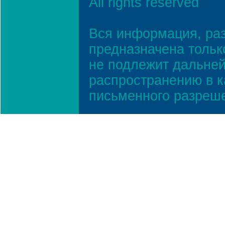
All rights reserved
Вся информация, ра
предназначена тольк
не подлежит дальней
распространению в к
письменного разреш