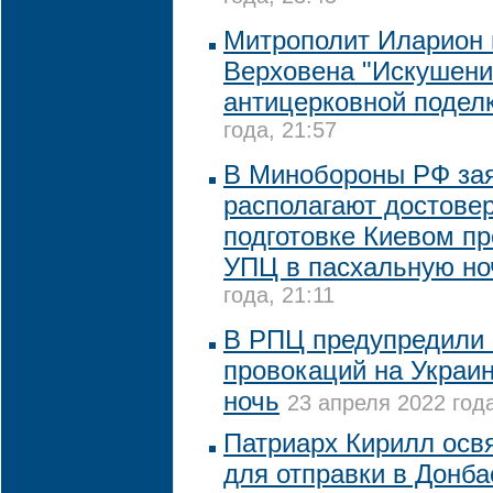
Митрополит Иларион
Верховена "Искушени
антицерковной подел
года, 21:57
В Минобороны РФ зая
располагают достове
подготовке Киевом п
УПЦ в пасхальную но
года, 21:11
В РПЦ предупредили 
провокаций на Украи
ночь
23 апреля 2022 года
Патриарх Кирилл освя
для отправки в Донба