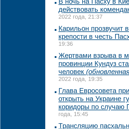
В ночь на Пасху в Ки
действовать коменда
2022 года, 21:37
Карильон прозвучит 
крепости в честь Пас
19:36
Жертвами взрыва в м
провинции Кундуз ста
человек
(обновленная
2022 года, 19:35
Глава Евросовета пр
открыть на Украине 
коридоры по случаю 
года, 15:45
Трансляцию пасхальн