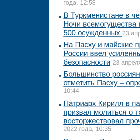
года, 12:58
В Туркменистане в ч
Ночи всемогущества
500 осужденных
23 ап
На Пасху и майские 
России ввел усиленн
безопасности
23 апреля
Большинство россиян
отметить Пасху – опр
10:44
Патриарх Кирилл в п
призвал молиться о т
восторжествовал про
2022 года, 10:35