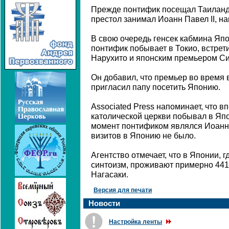
Прежде понтифик посещал Таиланд в
престол занимал Иоанн Павел II, н
В свою очередь генсек кабмина Япо
понтифик побывает в Токио, встре
Нарухито и японским премьером Си
Он добавил, что премьер во время в
пригласил папу посетить Японию.
Associated Press напоминает, что в
католической церкви побывал в Япон
момент понтификом являлся Иоанн П
визитов в Японию не было.
Агентство отмечает, что в Японии, 
синтоизм, проживают примерно 441 
Нагасаки.
Версия для печати
Новости
Настройка ленты