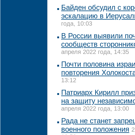
Байден обсудил с ко
эскалацию в Иеруса
года, 10:03
В России выявили поч
сообществ сторонник
апреля 2022 года, 14:35
Почти половина изра
повторения Холокост
13:12
Патриарх Кирилл приз
на защиту независим
апреля 2022 года, 13:00
Рада не станет запр
военного положения
2