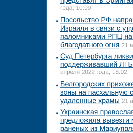
представят в Эрмита
года, 10:00
Посольство РФ напра
Израиля в связи с ут
паломниками РПЦ на
благодатного огня
21 а
Суд Петербурга ликв
поддерживавший ЛГБ
апреля 2022 года, 18:02
Белгородских прихожа
зоны на пасхальную с
удаленные храмы
21 
Украинская правосла
предложила вывезти 
раненых из Мариупол