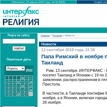
Обновлено: 26 апреля 2022 года, 16:36 (МСК)
English ver
Поиск по сайту:
Главная
>
Религия
> Новости
Новости
13 сентября 2019 года, 11:38
Папа Римский в ноябре 
Памятные даты
Таиланд
2022
Рим. 13 сентября. ИНТЕРФАКС -
посетит Таиланд и Японию с 19 по 2
01
02
03
заявлении, распространенном в пят
04
05
06
07
08
09
10
Престола.
11
12
13
14
15
16
17
18
19
20
21
22
23
24
В частности, в Таиланде понтифик б
25
26
27
28
29
30
ноября, а в Японии, включая города
26 ноября.