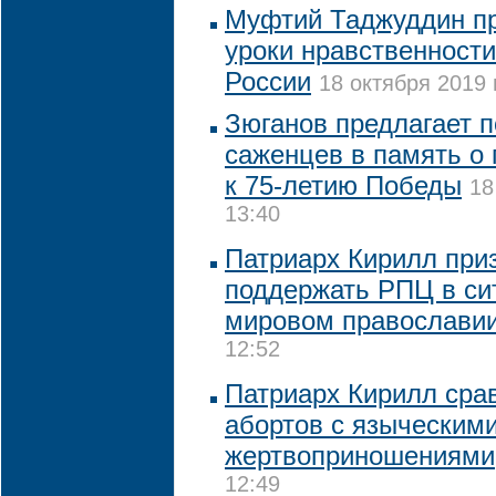
Муфтий Таджуддин пр
уроки нравственности
России
18 октября 2019 
Зюганов предлагает п
саженцев в память о 
к 75-летию Победы
18
13:40
Патриарх Кирилл при
поддержать РПЦ в си
мировом православи
12:52
Патриарх Кирилл сра
абортов с языческим
жертвоприношениями
12:49