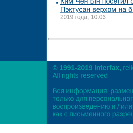
Ким Чен Ын посетил 
Пэктусан верхом на 
2019 года, 10:06
© 1991-2019 Interfax,
rel
All rights reserved
Вся информация, размещ
только для персонально
воспроизведению и / ил
как с письменного разр