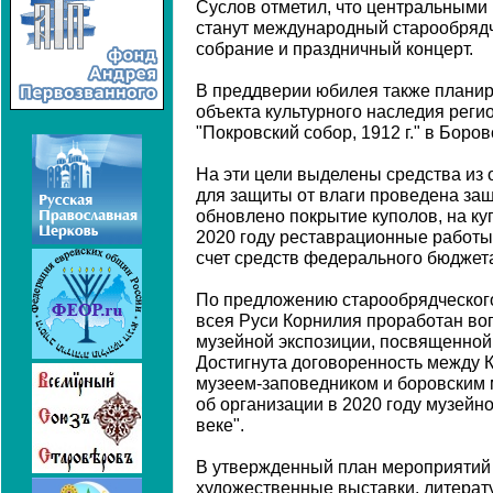
Суслов отметил, что центральным
станут международный старообряд
собрание и праздничный концерт.
В преддверии юбилея также планир
объекта культурного наследия реги
"Покровский собор, 1912 г." в Боров
На эти цели выделены средства из 
для защиты от влаги проведена за
обновлено покрытие куполов, на ку
2020 году реставрационные работ
счет средств федерального бюджет
По предложению старообрядческого
всея Руси Корнилия проработан во
музейной экспозиции, посвященной
Достигнута договоренность между
музеем-заповедником и боровским
об организации в 2020 году музейно
веке".
В утвержденный план мероприятий
художественные выставки, литерат