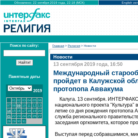
Обновлено: 22 октября 2019 года, 22:18 (МСК)
English ver
Поиск по сайту:
Главная
>
Религия
> Новости
Новости
13 сентября 2019 года, 16:50
Международный староо
Памятные даты
пройдет в Калужской обл
протопопа Аввакума
2019
Калуга. 13 сентября. ИНТЕРФАКС 
01
02
03
04
05
06
национального проекта "Культура" в
07
08
09
10
11
12
13
летие со дня рождения протопопа А
14
15
16
17
18
19
20
служба регионального правительст
21
22
23
24
25
26
27
28
29
30
31
заседания оргкомитета, которое пр
Выступая перед собравшимися, мин