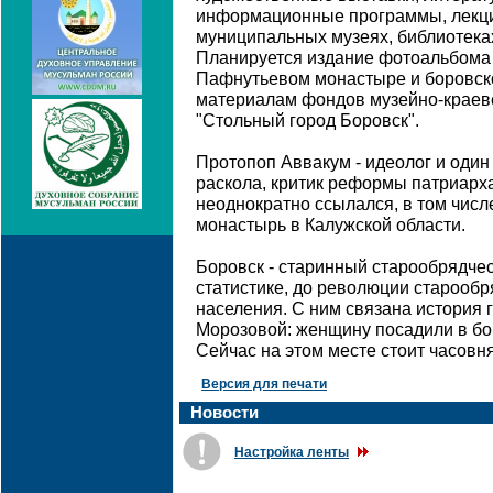
информационные программы, лекци
муниципальных музеях, библиотеках
Планируется издание фотоальбома
Пафнутьевом монастыре и боровско
материалам фондов музейно-краев
"Стольный город Боровск".
Протопоп Аввакум - идеолог и один
раскола, критик реформы патриарха
неоднократно ссылался, в том чис
монастырь в Калужской области.
Боровск - старинный старообрядче
статистике, до революции старооб
населения. С ним связана история
Морозовой: женщину посадили в бор
Сейчас на этом месте стоит часовня
Версия для печати
Новости
Настройка ленты