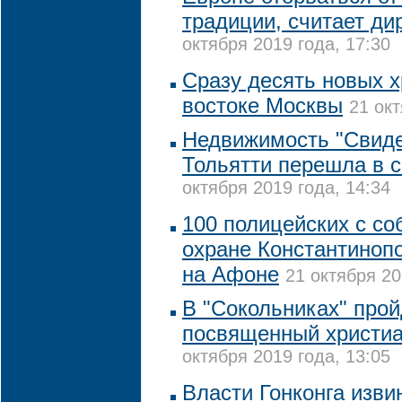
традиции, считает ди
октября 2019 года, 17:30
Сразу десять новых х
востоке Москвы
21 окт
Недвижимость "Свиде
Тольятти перешла в 
октября 2019 года, 14:34
100 полицейских с со
охране Константинопо
на Афоне
21 октября 20
В "Сокольниках" прой
посвященный христиа
октября 2019 года, 13:05
Власти Гонконга изви