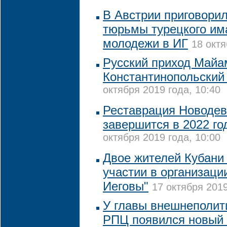
В Австрии приговорил
тюрьмы турецкого им
молодежи в ИГ
18 октя
Русский приход Майа
Константинопольский
октября 2019 года, 10:40
Реставрация Новодев
завершится в 2022 го
октября 2019 года, 10:00
Двое жителей Кубани
участии в организаци
Иеговы"
17 октября 2019
У главы внешнеполит
РПЦ появился новый 