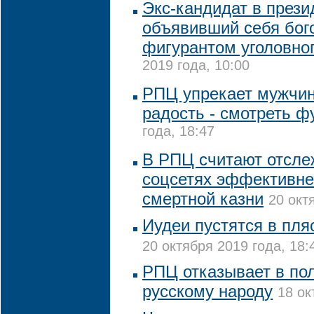
Экс-кандидат в прези
объявивший себя бог
фигурантом уголовно
2019 года, 10:00
РПЦ упрекает мужчин,
радость - смотреть ф
года, 18:47
В РПЦ считают отсле
соцсетях эффективне
смертной казни
20 окт
Иудеи пустятся в пля
20 октября 2019 года, 18:
РПЦ отказывает в по
русскому народу
18 ок