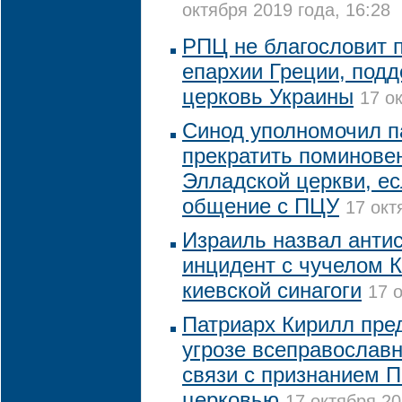
октября 2019 года, 16:28
РПЦ не благословит 
епархии Греции, под
церковь Украины
17 о
Синод уполномочил п
прекратить поминове
Элладской церкви, ес
общение с ПЦУ
17 окт
Израиль назвал анти
инцидент с чучелом К
киевской синагоги
17 
Патриарх Кирилл пре
угрозе всеправославн
связи с признанием 
церковью
17 октября 20