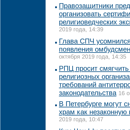
Правозащитники пре
организовать сертиф
религиоведческих экс
2019 года, 14:39
Глава СПЧ усомнился
появления омбудсме
октября 2019 года, 14:35
РПЦ просит смягчить
религиозных организ
требований антитерр
законодательства
16 о
В Петербурге могут с
храм как незаконную 
2019 года, 10:47