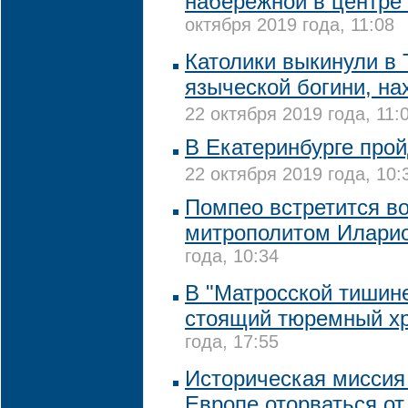
набережной в центре
октября 2019 года, 11:08
Католики выкинули в 
языческой богини, н
22 октября 2019 года, 11:
В Екатеринбурге про
22 октября 2019 года, 10:
Помпео встретится во
митрополитом Илари
года, 10:34
В "Матросской тишине
стоящий тюремный х
года, 17:55
Историческая миссия 
Европе оторваться от