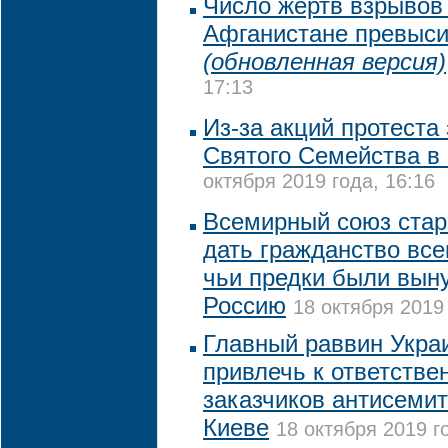
Число жертв взрывов 
Афганистане превыси
(обновленная версия)
17:13
Из-за акций протеста
Святого Семейства в
октября 2019 года, 16:16
Всемирный союз стар
дать гражданство вс
чьи предки были вын
Россию
18 октября 2019 
Главный раввин Укра
привлечь к ответстве
заказчиков антисемит
Киеве
18 октября 2019 г