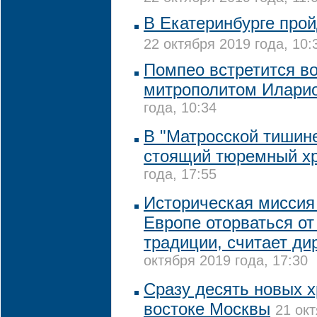
В Екатеринбурге про
22 октября 2019 года, 10:
Помпео встретится во
митрополитом Илари
года, 10:34
В "Матросской тишине
стоящий тюремный х
года, 17:55
Историческая миссия 
Европе оторваться от
традиции, считает ди
октября 2019 года, 17:30
Сразу десять новых х
востоке Москвы
21 окт