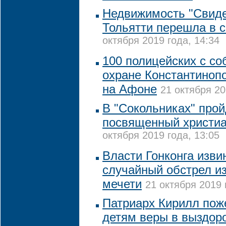
Недвижимость "Свиде
Тольятти перешла в 
октября 2019 года, 14:34
100 полицейских с со
охране Константинопо
на Афоне
21 октября 20
В "Сокольниках" прой
посвященный христиа
октября 2019 года, 13:05
Власти Гонконга изви
случайный обстрел из
мечети
21 октября 2019 
Патриарх Кирилл пож
детям веры в выздор