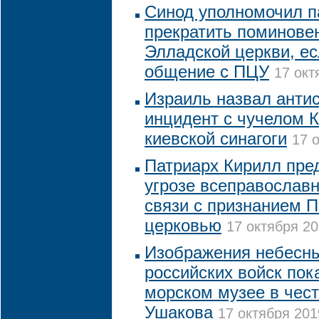
Синод уполномочил п
прекратить поминове
Элладской церкви, ес
общение с ПЦУ
17 окт
Израиль назвал анти
инцидент с чучелом К
киевской синагоги
17 
Патриарх Кирилл пре
угрозе всеправославн
связи с признанием 
церковью
17 октября 20
Изображения небесны
российских войск пок
морском музее в чест
Ушакова
17 октября 201