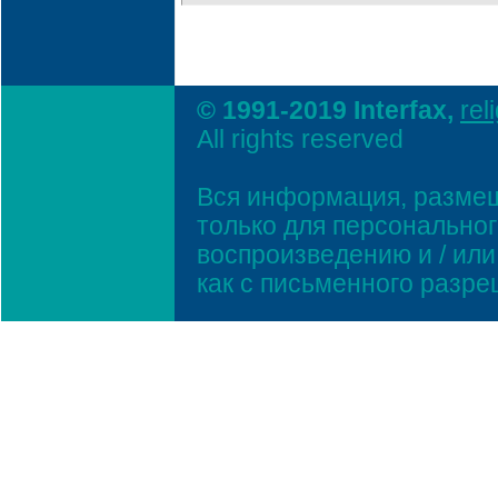
© 1991-2019 Interfax,
rel
All rights reserved
Вся информация, размещ
только для персонально
воспроизведению и / ил
как с письменного разр