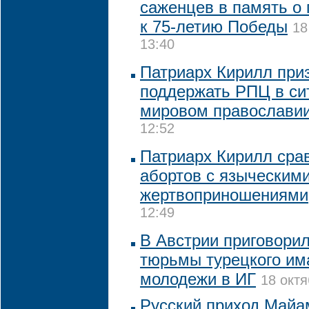
саженцев в память о 
к 75-летию Победы
18
13:40
Патриарх Кирилл при
поддержать РПЦ в си
мировом православи
12:52
Патриарх Кирилл сра
абортов с языческим
жертвоприношениями
12:49
В Австрии приговорил
тюрьмы турецкого им
молодежи в ИГ
18 октя
Русский приход Майа