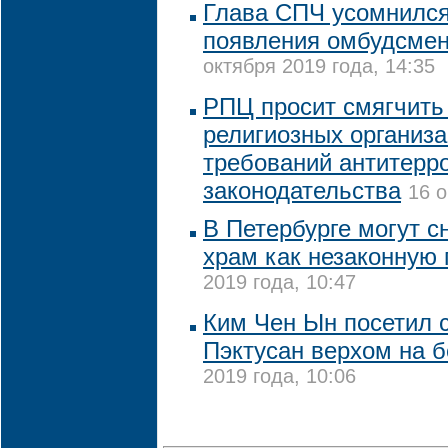
Глава СПЧ усомнился
появления омбудсме
октября 2019 года, 14:35
РПЦ просит смягчить
религиозных организ
требований антитерр
законодательства
16 о
В Петербурге могут с
храм как незаконную 
2019 года, 10:47
Ким Чен Ын посетил 
Пэктусан верхом на 
2019 года, 10:06