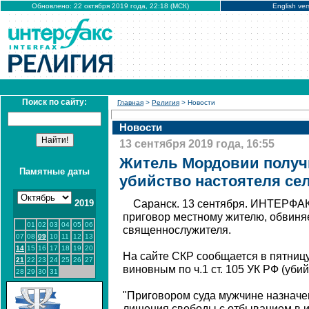
Обновлено: 22 октября 2019 года, 22:18 (МСК)
English ver
Поиск по сайту:
Главная
>
Религия
> Новости
Новости
13 сентября 2019 года, 16:55
Житель Мордовии получи
Памятные даты
убийство настоятеля се
2019
Саранск. 13 сентября. ИНТЕРФАК
приговор местному жителю, обвиня
01
02
03
04
05
06
священнослужителя.
07
08
09
10
11
12
13
14
15
16
17
18
19
20
На сайте СКР сообщается в пятницу
21
22
23
24
25
26
27
виновным по ч.1 ст. 105 УК РФ (убий
28
29
30
31
"Приговором суда мужчине назначен
лишения свободы с отбыванием в 