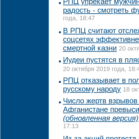
РПЦ упрекает мужчин,
радость - смотреть ф
года, 18:47
В РПЦ считают отсле
соцсетях эффективне
смертной казни
20 окт
Иудеи пустятся в пля
20 октября 2019 года, 18:
РПЦ отказывает в по
русскому народу
18 ок
Число жертв взрывов 
Афганистане превыси
(обновленная версия)
17:13
Из-за акций протеста