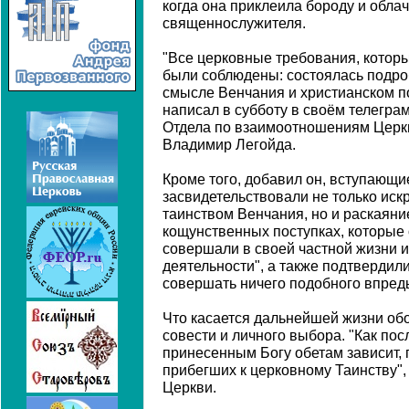
когда она приклеила бороду и обла
священнослужителя.
"Все церковные требования, котор
были соблюдены: состоялась подро
смысле Венчания и христианском п
написал в субботу в своём телегра
Отдела по взаимоотношениям Церк
Владимир Легойда.
Кроме того, добавил он, вступающи
засвидетельствовали не только иск
таинством Венчания, но и раскаяни
кощунственных поступках, которые
совершали в своей частной жизни 
деятельности", а также подтвердил
совершать ничего подобного впредь
Что касается дальнейшей жизни обои
совести и личного выбора. "Как по
принесенным Богу обетам зависит, 
прибегших к церковному Таинству",
Церкви.