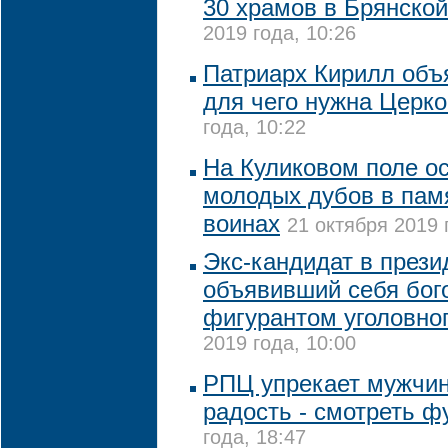
30 храмов в Брянской
2019 года, 10:26
Патриарх Кирилл объ
для чего нужна Церк
года, 10:22
На Куликовом поле ос
молодых дубов в пам
воинах
21 октября 2019 
Экс-кандидат в прези
объявивший себя бог
фигурантом уголовно
2019 года, 10:00
РПЦ упрекает мужчин,
радость - смотреть ф
года, 18:47