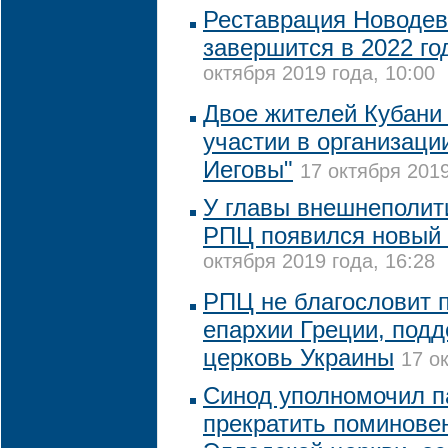
Реставрация Новодев
завершится в 2022 го
октября 2019 года, 10:00
Двое жителей Кубани
участии в организаци
Иеговы"
17 октября 2019
У главы внешнеполит
РПЦ появился новый 
октября 2019 года, 16:28
РПЦ не благословит 
епархии Греции, под
церковь Украины
17 о
Синод уполномочил п
прекратить поминове