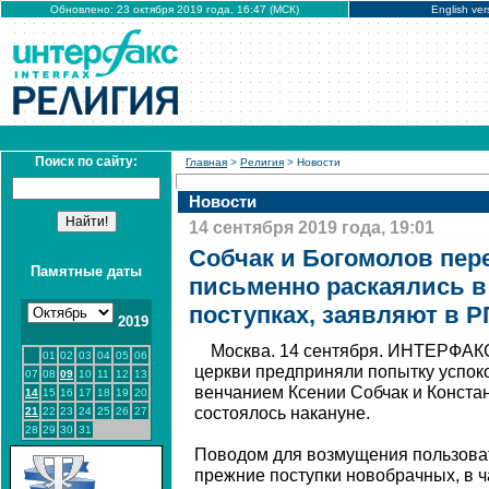
Обновлено: 23 октября 2019 года, 16:47 (МСК)
English ver
Поиск по сайту:
Главная
>
Религия
> Новости
Новости
14 сентября 2019 года, 19:01
Собчак и Богомолов пер
Памятные даты
письменно раскаялись в
поступках, заявляют в 
2019
Москва. 14 сентября. ИНТЕРФАКС
01
02
03
04
05
06
церкви предприняли попытку успоко
07
08
09
10
11
12
13
венчанием Ксении Собчак и Конста
14
15
16
17
18
19
20
состоялось накануне.
21
22
23
24
25
26
27
28
29
30
31
Поводом для возмущения пользова
прежние поступки новобрачных, в 