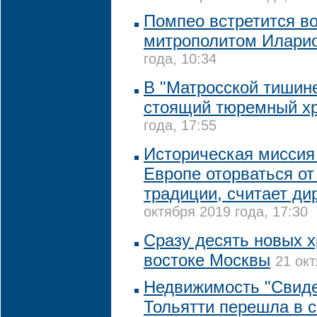
Помпео встретится во
митрополитом Илари
года, 10:34
В "Матросской тишине
стоящий тюремный х
года, 17:55
Историческая миссия 
Европе оторваться от
традиции, считает ди
октября 2019 года, 17:30
Сразу десять новых х
востоке Москвы
21 окт
Недвижимость "Свиде
Тольятти перешла в 