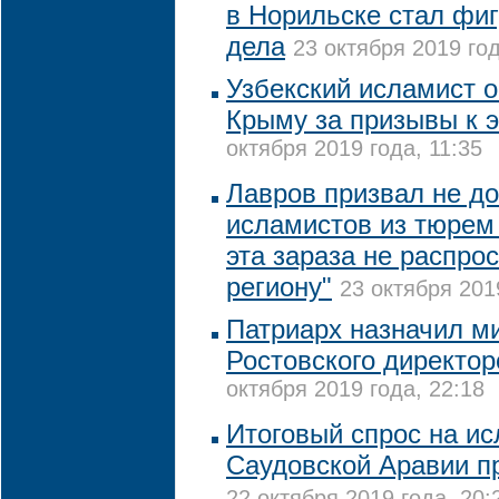
в Норильске стал фиг
дела
23 октября 2019 год
Узбекский исламист 
Крыму за призывы к 
октября 2019 года, 11:35
Лавров призвал не до
исламистов из тюрем 
эта зараза не распро
региону"
23 октября 201
Патриарх назначил м
Ростовского директо
октября 2019 года, 22:18
Итоговый спрос на и
Саудовской Аравии п
22 октября 2019 года, 20: