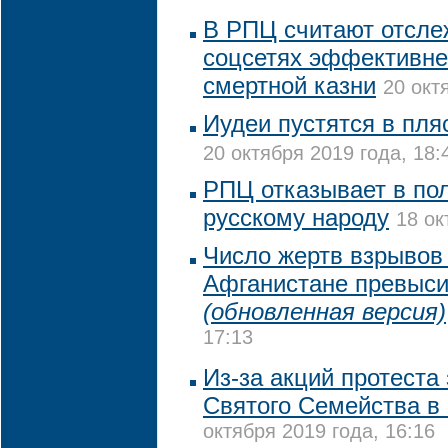
В РПЦ считают отсле
соцсетях эффективне
смертной казни
20 окт
Иудеи пустятся в пля
20 октября 2019 года, 18:
РПЦ отказывает в по
русскому народу
18 ок
Число жертв взрывов 
Афганистане превыси
(обновленная версия)
17:13
Из-за акций протеста
Святого Семейства в
октября 2019 года, 16:16