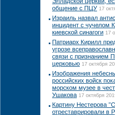
Элладской церкви, ес
общение с ПЦУ
17 окт
Израиль назвал анти
инцидент с чучелом К
киевской синагоги
17 
Патриарх Кирилл пре
угрозе всеправославн
связи с признанием 
церковью
17 октября 20
Изображения небесны
российских войск пок
морском музее в чест
Ушакова
17 октября 201
Картину Нестерова "С
отреставрировали в 