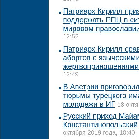
Патриарх Кирилл при
поддержать РПЦ в си
мировом православи
12:52
Патриарх Кирилл сра
абортов с языческим
жертвоприношениями
12:49
В Австрии приговорил
тюрьмы турецкого им
молодежи в ИГ
18 октя
Русский приход Майа
Константинопольский
октября 2019 года, 10:40