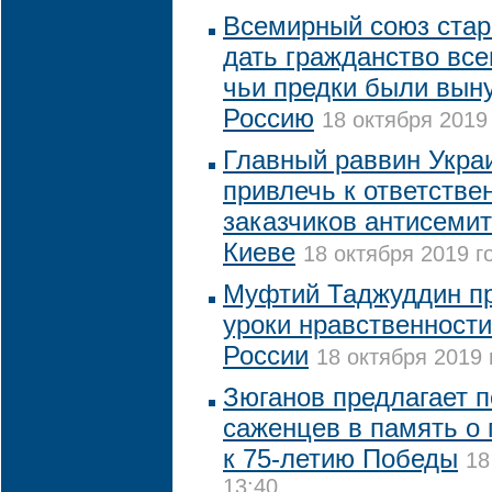
Всемирный союз стар
дать гражданство вс
чьи предки были вын
Россию
18 октября 2019 
Главный раввин Укра
привлечь к ответстве
заказчиков антисемит
Киеве
18 октября 2019 г
Муфтий Таджуддин пр
уроки нравственности
России
18 октября 2019 
Зюганов предлагает п
саженцев в память о 
к 75-летию Победы
18
13:40