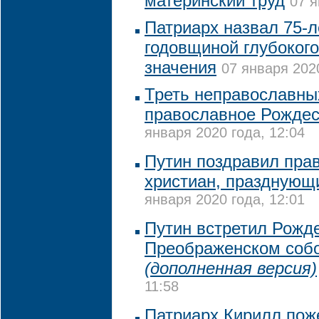
материнский труд
07 я
Патриарх назвал 75-
годовщиной глубокого
значения
07 января 2020
Треть неправославны
православное Рождес
января 2020 года, 12:04
Путин поздравил пра
христиан, празднующ
января 2020 года, 12:01
Путин встретил Рожде
Преображенском собо
(дополненная версия)
11:58
Патриарх Кирилл пож