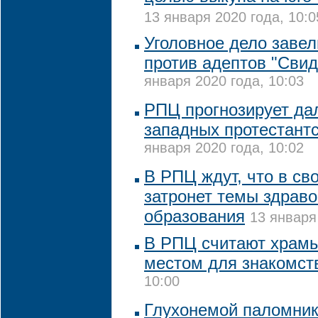
13 января 2020 года, 10:0
Уголовное дело завел
против адептов "Сви
января 2020 года, 10:03
РПЦ прогнозирует да
западных протестантс
января 2020 года, 10:02
В РПЦ ждут, что в св
затронет темы здрав
образования
13 января
В РПЦ считают храм
местом для знакомст
10:00
Глухонемой паломник