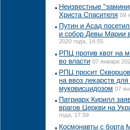
Неизвестные "замини
Христа Спасителя
09 
Путин и Асад посети
и собор Девы Марии 
2020 года, 14:55
РПЦ против квот на 
во власти
07 января 202
РПЦ просит Скворцов
на ввоз лекарств для
муковисцидозом
07 ян
Патриарх Кирилл зая
врагов Церкви на Укр
года, 17:59
Космонавты с борта 