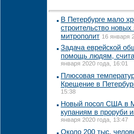
В Петербурге мало хр
строительство новых 
митрополит
16 января 2
Задача еврейской об
помощь людям, счита
января 2020 года, 16:01
Плюсовая температур
Крещение в Петербур
15:38
Новый посол США в М
купаниям в проруби и
января 2020 года, 13:47
Около 200 тыс. челов