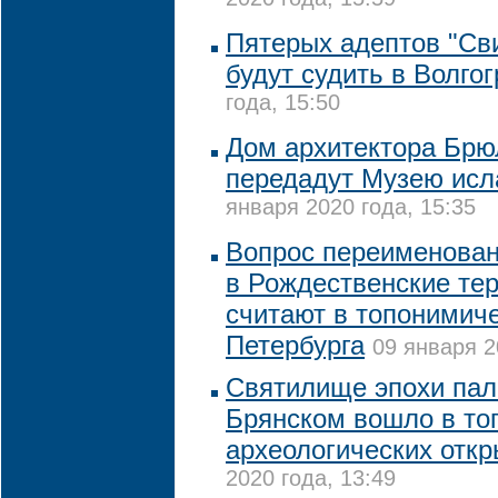
2020 года, 15:59
Пятерых адептов "Св
будут судить в Волго
года, 15:50
Дом архитектора Брю
передадут Музею исл
января 2020 года, 15:35
Вопрос переименован
в Рождественские тер
считают в топонимич
Петербурга
09 января 2
Святилище эпохи пал
Брянском вошло в то
археологических отк
2020 года, 13:49