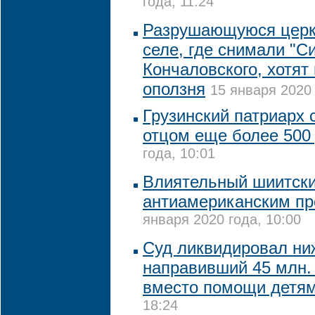
года, 11:24
Разрушающуюся церк
селе, где снимали "С
Кончаловского, хотят 
оползня
15 января 2020 
Грузинский патриарх 
отцом еще более 500
года, 10:01
Влиятельный шиитски
антиамериканским пр
января 2020 года, 10:00
Суд ликвидировал ни
направивший 45 млн.
вместо помощи детя
18:24