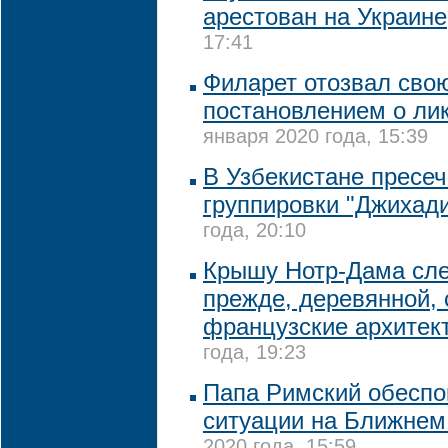
арестован на Украине
17:41
Филарет отозвал сво
постановлением о ли
января 2020 года, 15:39
В Узбекистане пресе
группировки "Джихад
года, 20:10
Крышу Нотр-Дама след
прежде, деревянной,
французские архитек
года, 19:23
Папа Римский обеспо
ситуации на Ближнем