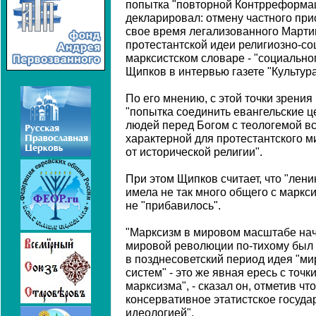
попытка "повторной Контрреформац
декларировал: отмену частного при
свое время легализованного Марти
протестантской идеи религиозно-со
марксистском словаре - "социальног
Щипков в интервью газете "Культура
По его мнению, с этой точки зрения
"попытка соединить евангельские ц
людей перед Богом с теологемой в
характерной для протестантского м
от исторической религии".
При этом Щипков считает, что "лени
имела не так много общего с маркс
не "прибавилось".
"Марксизм в мировом масштабе нача
мировой революции по-тихому был 
в позднесоветский период идея "м
систем" - это же явная ересь с точк
марксизма", - сказал он, отметив ч
консервативное этатистское госуд
идеологией".