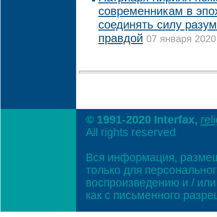
современникам в эпо
соединять силу разум
правдой
07 января 2020 
© 1991-2020 Interfax,
rel
All rights reserved
Вся информация, размещ
только для персонально
воспроизведению и / ил
как с письменного разр