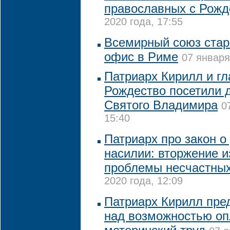
православных с Рожд
2020 года, 17:55
Всемирный союз стар
офис в Риме
07 января
Патриарх Кирилл и г
Рождество посетили 
Святого Владимира
0
15:40
Патриарх про закон 
насилии: вторжение и
проблемы несчастны
2020 года, 12:09
Патриарх Кирилл пре
над возможностью оп