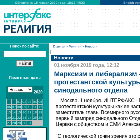
Обновлено: 16 января 2020 года, 18:13 (МСК)
English ver
Поиск по сайту:
Главная
>
Религия
> Новости
Новости
01 ноября 2019 года, 12:12
Марксизм и либерализм 
Памятные даты
протестантской культуры
синодального отдела
2020
Москва. 1 ноября. ИНТЕРФАКС - 
01
02
03
04
05
протестантской культуры как ее час
06
07
08
09
10
11
12
заместитель главы Всемирного русс
13
14
15
16
17
18
19
первый зампред синодального Отд
20
21
22
23
24
25
26
27
28
29
30
31
Церкви с обществом и СМИ Алекса
"С теологической точки зрения это