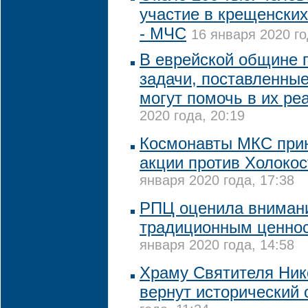
участие в крещенских
- МЧС
16 января 2020 го
В еврейской общине 
задачи, поставленные
могут помочь в их ре
2020 года, 20:19
Космонавты МКС прин
акции против Холоко
января 2020 года, 17:38
РПЦ оценила внимани
традиционным ценнос
января 2020 года, 14:58
Храму Святителя Нико
вернут исторический 