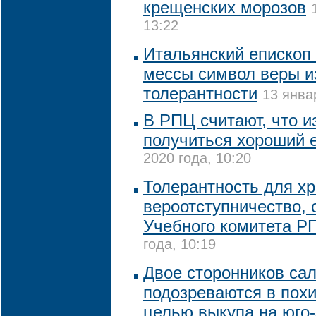
крещенских морозов
13:22
Итальянский епископ
мессы символ веры и
толерантности
13 янва
В РПЦ считают, что и
получиться хороший 
2020 года, 10:20
Толерантность для хр
вероотступничество, 
Учебного комитета Р
года, 10:19
Двое сторонников са
подозреваются в пох
целью выкупа на юго-