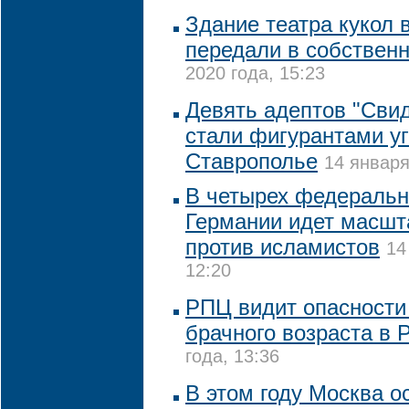
Здание театра кукол 
передали в собствен
2020 года, 15:23
Девять адептов "Сви
стали фигурантами уг
Ставрополье
14 января
В четырех федеральн
Германии идет масшт
против исламистов
14
12:20
РПЦ видит опасности
брачного возраста в 
года, 13:36
В этом году Москва о