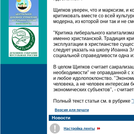
Щипков уверен, что и марксизм, и 
критиковать вместе со всей культу
модерна, из которой они так и не с
"Критика либерального капитализм
именно христианской. Традиция кр
эксплуатации в христианстве сущес
следует указать на школу Иоанна Зл
социальной справедливости одна из
В целом Щипков считает сакрализа
необходимости" не оправданной с х
и любое идолопоклонство. "Эконом
человека, а не человек интересам 
экономических субъектов", - считает
Полный текст статьи см. в рубрике
Версия для печати
Новости
Настройка ленты