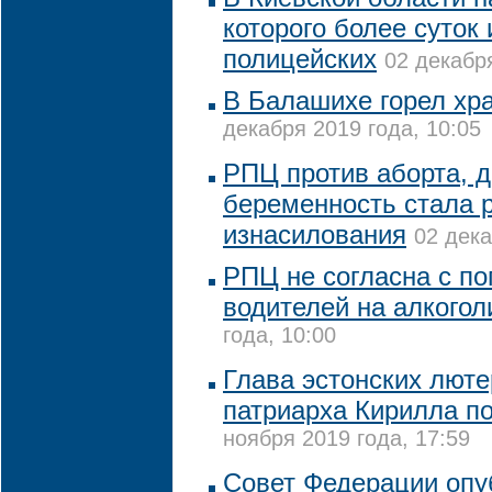
которого более суток
полицейских
02 декабря
В Балашихе горел хра
декабря 2019 года, 10:05
РПЦ против аборта, 
беременность стала 
изнасилования
02 дека
РПЦ не согласна с по
водителей на алкогол
года, 10:00
Глава эстонских люте
патриарха Кирилла п
ноября 2019 года, 17:59
Совет Федерации опу