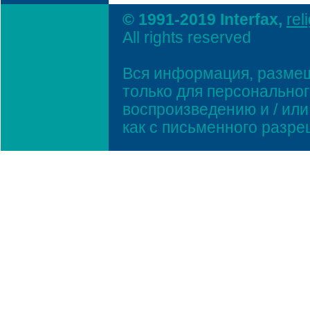
© 1991-2019 Interfax,
rel
All rights reserved
Вся информация, размещ
только для персонально
воспроизведению и / ил
как с письменного разр