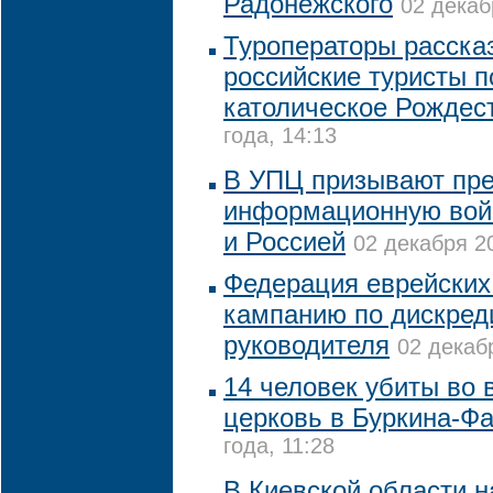
Радонежского
02 декаб
Туроператоры рассказ
российские туристы п
католическое Рождес
года, 14:13
В УПЦ призывают пре
информационную вой
и Россией
02 декабря 20
Федерация еврейских
кампанию по дискред
руководителя
02 декабр
14 человек убиты во 
церковь в Буркина-Ф
года, 11:28
В Киевской области 