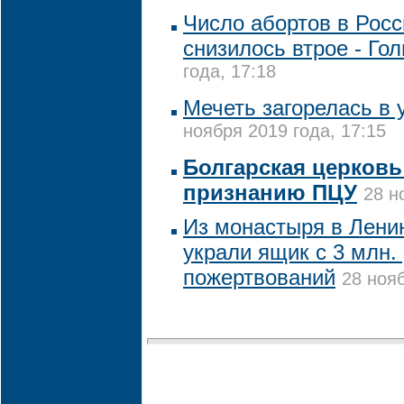
Число абортов в Росс
снизилось втрое - Го
года, 17:18
Мечеть загорелась в 
ноября 2019 года, 17:15
Болгарская церковь
признанию ПЦУ
28 н
Из монастыря в Лени
украли ящик с 3 млн.
пожертвований
28 нояб