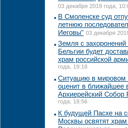
03 декабря 2019 года, 10:
В Смоленске суд отпу
летнюю последовател
Иеговы"
03 декабря 2019
Земля с захоронений 
Бельгии будет достав
храм российской арм
года, 19:16
Ситуацию в мировом
оценит в ближайшее 
Архиерейский Собор
года, 18:56
К будущей Пасхе на 
Москвы освятят храм