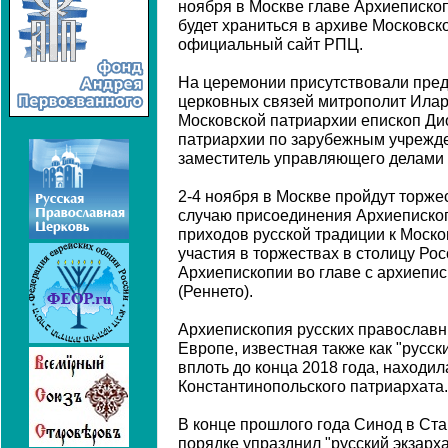
ноября в Москве главе Архиепископ
будет храниться в архиве Московск
официальный сайт РПЦ.
На церемонии присутствовали пре
церковных связей митрополит Ила
Московской патриархии епископ Ди
патриархии по зарубежным учрежд
заместитель управляющего делами 
2-4 ноября в Москве пройдут торж
случаю присоединения Архиеписко
приходов русской традиции к Моско
участия в торжествах в столицу Ро
Архиепископии во главе с архиепи
(Реннето).
Архиепископия русских православн
Европе, известная также как "русски
вплоть до конца 2018 года, находи
Константинопольского патриархата.
В конце прошлого года Синод в Ст
порядке упразднил "русский экзарха