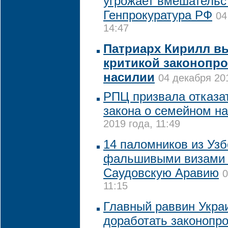
угрожает вмешательс
Генпрокуратура РФ
04
14:47
Патриарх Кирилл в
критикой законопр
насилии
04 декабря 201
РПЦ призвала отказат
закона о семейном н
2019 года, 11:49
14 паломников из Узб
фальшивыми визами 
Саудовскую Аравию
0
11:15
Главный раввин Укра
доработать законопро