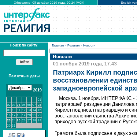
Обновлено: 05 декабря 2019 года, 20:24 (МСК)
English ver
Поиск по сайту:
Главная
>
Религия
> Новости
Новости
01 ноября 2019 года, 17:43
Патриарх Кирилл подпис
Памятные даты
восстановлении единст
западноевропейской арх
2019
Москва. 1 ноября. ИНТЕРФАКС - 
01
патриаршей резиденции Данилова 
02
03
04
05
06
07
08
Кирилл подписал патриаршую и син
09
10
11
12
13
14
15
восстановлении единства Архиепи
16
17
18
19
20
21
22
23
24
25
26
27
28
29
приходов русской традиции с Русск
30
31
Грамота была подписана в двух экз