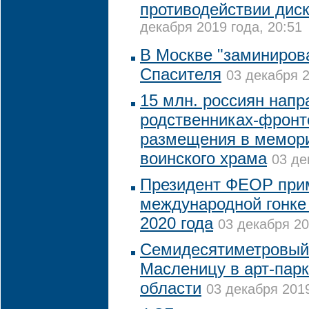
противодействии дис
декабря 2019 года, 20:51
В Москве "заминиров
Спасителя
03 декабря 2
15 млн. россиян напр
родственниках-фронт
размещения в мемори
воинского храма
03 де
Президент ФЕОР прим
международной гонке
2020 года
03 декабря 20
Семидесятиметровый 
Масленицу в арт-пар
области
03 декабря 2019