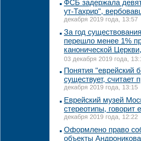
ФСБ задержала девят
ут-Тахрир", вербова
декабря 2019 года, 13:57
За год существовани
перешло менее 1% п
канонической Церкви
03 декабря 2019 года, 13:
Понятия "еврейский б
существует, считает
декабря 2019 года, 13:15
Еврейский музей Мос
стереотипы, говорит 
декабря 2019 года, 12:22
Оформлено право соб
объекты Андроников