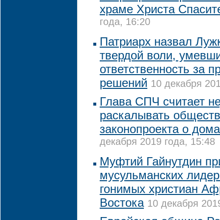
храме Христа Спасит
года, 16:20
Патриарх назвал Луж
твердой воли, умевш
ответственность за п
решений
10 декабря 201
Глава СПЧ считает н
раскалывать обществ
законопроекта о дом
декабря 2019 года, 15:48
Муфтий Гайнутдин пр
мусульманских лидер
гонимых христиан Аф
Востока
10 декабря 2019