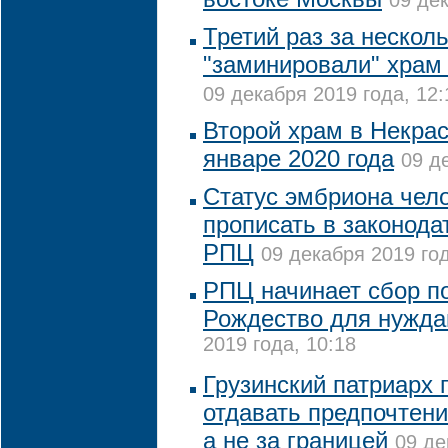
09 дек
Третий раз за нескол
"заминировали" храм
09 декабря 2019 года, 12:
Второй храм в Некрас
январе 2020 года
09 д
Статус эмбриона чел
прописать в законода
РПЦ
09 декабря 2019 год
РПЦ начинает сбор п
Рождество для нужд
2019 года, 10:18
Грузинский патриарх 
отдавать предпочтени
а не за границей
09 де