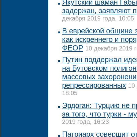
Якутский шаман Габы
задержан, заявляют 
декабря 2019 года, 10:05
В еврейской общине 
как искреннего и поря
ФЕОР
10 декабря 2019 г
Путин поддержал иде
на Бутовском полигон
массовых захоронени
репрессированных
10
18:05
Эрдоган: Турцию не п
за того, что турки - 
2019 года, 16:23
Патриарх совершит о