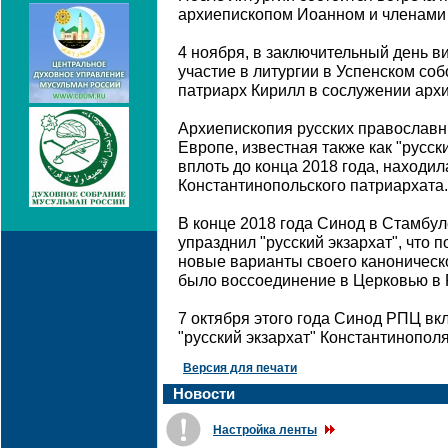
архиепископом Иоанном и членами 
4 ноября, в заключительный день в
участие в литургии в Успенском со
патриарх Кирилл в сослужении арх
Архиепископия русских православн
Европе, известная также как "русски
вплоть до конца 2018 года, находи
Константинопольского патриархата.
В конце 2018 года Синод в Стамбу
упразднил "русский экзархат", что 
новые варианты своего каноническо
было воссоединение в Церковью в 
7 октября этого года Синод РПЦ вк
"русский экзархат" Константинополя
Версия для печати
Новости
Настройка ленты