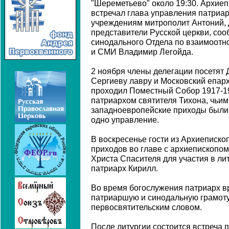
"Шереметьево" около 19:30. Архиеп
встречал глава управления патриа
учреждениям митрополит Антоний, 
представители Русской церкви, соо
синодального Отдела по взаимоот
и СМИ Владимир Легойда.
2 ноября члены делегации посетят 
Сергиеву лавру и Московский епар
проходил Поместный Собор 1917-1
патриархом святителя Тихона, чьи
западноевропейские приходы были 
одно управление.
В воскресенье гости из Архиеписк
приходов во главе с архиепископо
Христа Спасителя для участия в лит
патриарх Кирилл.
Во время богослужения патриарх в
патриаршую и синодальную грамоту
первосвятительским словом.
После литургии состоится встреча 