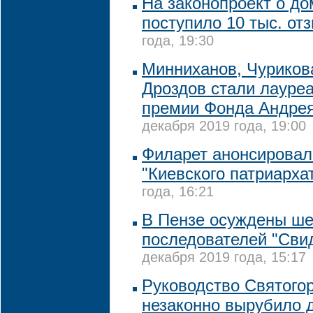
На законопроект о д
поступило 10 тыс. от
года, 19:30
Минниханов, Чуриков
Дроздов стали лауре
премии Фонда Андрея
декабря 2019 года, 19:00
Филарет анонсировал
"Киевского патриарха
года, 16:21
В Пензе осуждены ше
последователей "Сви
декабря 2019 года, 15:17
Руководство Святого
незаконно вырубило 