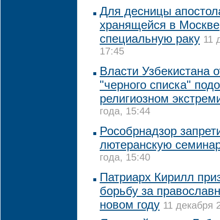
Для десницы апостол
хранящейся в Москве,
специальную раку
11 
17:45
Власти Узбекистана о
"черного списка" под
религиозном экстрем
года, 15:44
Рособрнадзор запрет
лютеранскую семина
года, 15:40
Патриарх Кирилл при
борьбу за православн
новом году
11 декабря 2