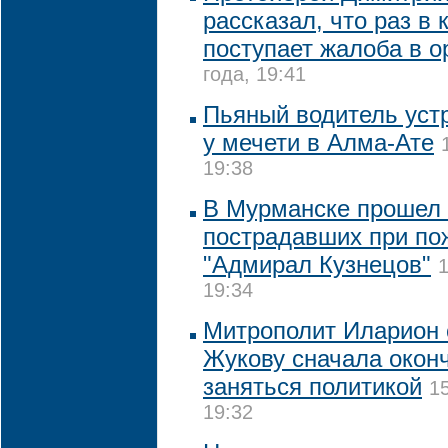
рассказал, что раз в 
поступает жалоба в о
года, 19:41
Пьяный водитель уст
у мечети в Алма-Ате
19:38
В Мурманске прошел 
пострадавших при по
"Адмирал Кузнецов"
1
19:34
Митрополит Иларион 
Жукову сначала оконч
заняться политикой
1
19:32