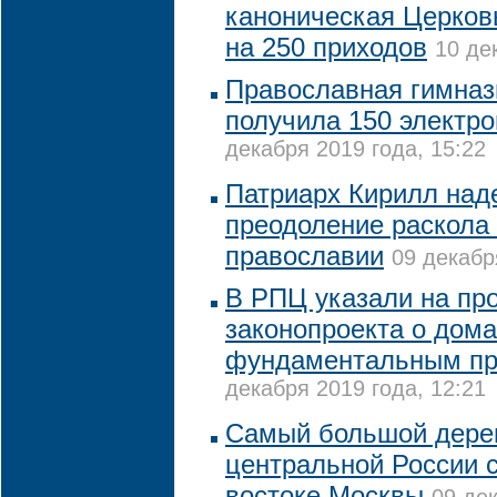
каноническая Церков
на 250 приходов
10 де
Православная гимназ
получила 150 электр
декабря 2019 года, 15:22
Патриарх Кирилл над
преодоление раскола
православии
09 декабр
В РПЦ указали на пр
законопроекта о дом
фундаментальным пр
декабря 2019 года, 12:21
Самый большой дере
центральной России с
востоке Москвы