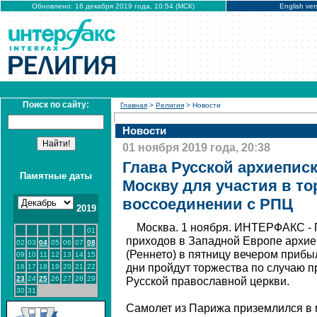
Обновлено: 16 декабря 2019 года, 10:54 (МСК)
English ver
Поиск по сайту:
Главная
>
Религия
> Новости
Новости
01 ноября 2019 года, 20:38
Глава Русской архиепис
Памятные даты
Москву для участия в т
воссоединении с РПЦ
2019
Москва. 1 ноября. ИНТЕРФАКС - 
01
приходов в Западной Европе архие
02
03
04
05
06
07
08
(Реннето) в пятницу вечером прибы
09
10
11
12
13
14
15
дни пройдут торжества по случаю 
16
17
18
19
20
21
22
23
24
25
26
27
28
29
Русской православной церкви.
30
31
Самолет из Парижа приземлился в 