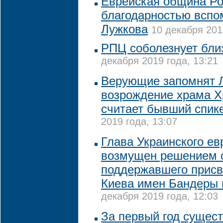
Еврейская община Ро
благодарностью всп
Лужкова
10 декабря 201
РПЦ соболезнует бли
декабря 2019 года, 13:21
Верующие запомнят Л
возрождение храма Х
считает бывший спик
2019 года, 13:07
Глава Украинского ев
возмущен решением 
поддержавшего присв
Киева имен Бандеры 
декабря 2019 года, 12:03
За первый год сущес