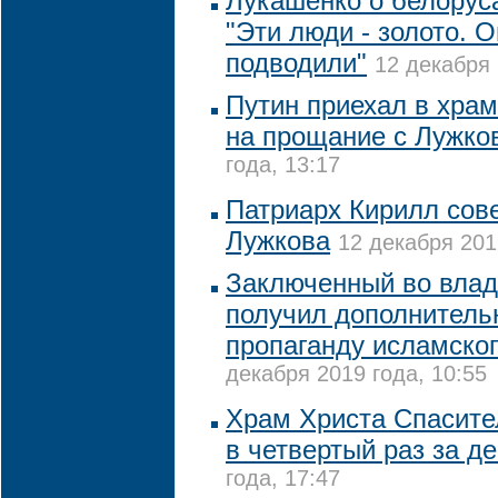
Лукашенко о белорус
"Эти люди - золото. 
подводили"
12 декабря 
Путин приехал в хра
на прощание с Лужк
года, 13:17
Патриарх Кирилл сов
Лужкова
12 декабря 201
Заключенный во влад
получил дополнительн
пропаганду исламско
декабря 2019 года, 10:55
Храм Христа Спасите
в четвертый раз за д
года, 17:47