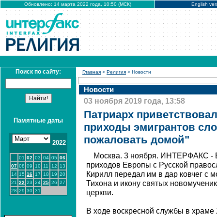
Обновлено: 14 марта 2022 года, 10:50 (МСК)
English ver
Поиск по сайту:
Главная
>
Религия
> Новости
Новости
03 ноября 2019 года, 13:58
Патриарх приветствова
Памятные даты
приходы эмигрантов сл
пожаловать домой"
2022
Москва. 3 ноября. ИНТЕРФАКС - 
01
02
03
04
05
06
приходов Европы с Русской правос
07
08
09
10
11
12
13
Кирилл передал им в дар ковчег с 
14
15
16
17
18
19
20
Тихона и икону святых новомученик
21
22
23
24
25
26
27
28
29
30
31
церкви.
В ходе воскресной службы в храме