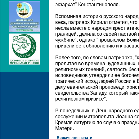
экзархат" Константинополя.
Вспоминая историю русского народ
века, патриарх Кирилл отметил, что
несла вместе с народом крест атеис
границей, делила со своей паствой 
чужбине", однако "промыслом Бож
привели ее к обновлению и к расцве
Более того, по словам патриарха, "
пролитая во времена чудовищных,
религиозных гонений, святость бес
исповедников утвердили ее богочел
трагический исход людей России в
делу евангельской проповеди, хрис
свидетельства Западу, который так
религиозном кризисе".
В понедельник, в День народного е
сослужении митрополита Иоанна с
Кремля литургию по случаю праздн
Матери.
Версия для печати