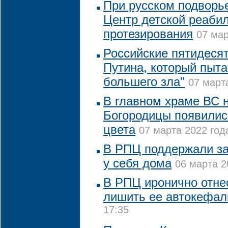
При русском подворь
Центр детской реаби
протезирования
07 мар
Российские пятидесят
Путина, который пыта
большего зла"
07 марта
В главном храме ВС 
Богородицы появилис
цвета
07 марта 2022 года
В РПЦ поддержали за
у себя дома
06 марта 2
В РПЦ иронично отне
лишить ее автокефал
17:35