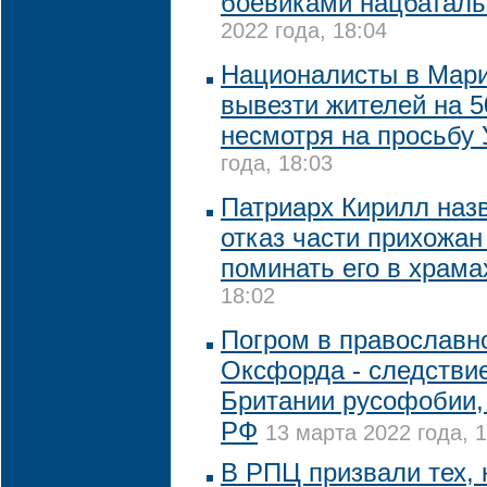
боевиками нацбаталь
2022 года, 18:04
Националисты в Мари
вывезти жителей на 5
несмотря на просьбу
года, 18:03
Патриарх Кирилл наз
отказ части прихожан
поминать его в храма
18:02
Погром в православн
Оксфорда - следстви
Британии русофобии,
РФ
13 марта 2022 года, 
В РПЦ призвали тех, 