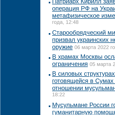
Патриарх Кирилл заяв
операция РФ на Укра
метафизическое изм
года, 12:48
Старообрядческий ми
призвал украинских 
оружие
06 марта 2022 го
В храмах Москвы осл
ограничения
05 марта 2
В силовых структура
готовящейся в Сумах
отношении мусульма
18:22
Мусульмане России г
гуманитарную помощ