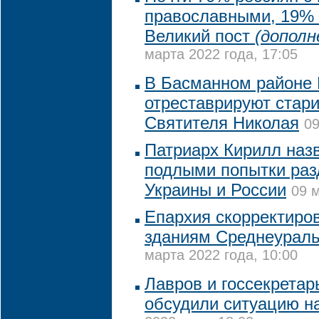
православными, 19% 
Великий пост
(дополн
марта 2022 года, 17:05
В Басманном районе
отреставрируют стар
Святителя Николая
09
Патриарх Кирилл назв
подлыми попытки раз
Украины и России
09 м
Епархия скорректиро
зданиям Среднеураль
марта 2022 года, 10:00
Лавров и госсекретар
обсудили ситуацию н