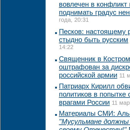
вовлечен в конфликт 
поднимать градус не
года, 20:31
Песков: настоящему р
стыдно быть русским
14:22
Священник в Костром
оштрафован за диск
российской армии
11 
Патриарх Кирилл обв
политиков в попытке 
врагами России
11 мар
Материалы СМИ: Альб
"Мусульмане должны
своему Отечеству!"