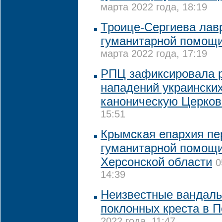
марта 2022 года, 18:19
Троице-Сергиева лав
гуманитарной помощ
марта 2022 года, 17:19
РПЦ зафиксировала р
нападений украински
каноническую Церков
15:51
Крымская епархия пе
гуманитарной помощ
Херсонской области
0
14:39
Неизвестные вандалы
поклонных креста в 