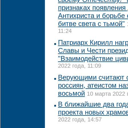
признаках появления
Антихриста и борьбе
битве света с тьмой"
11:24
Патриарх Кирилл наг
Славы и Чести прези
"Взаимодействие цив
2022 года, 11:09
Верующими считают 
россиян, атеистом на
восьмой
10 марта 2022 
В ближайшие два год
проекта новых храмо
2022 года, 14:57