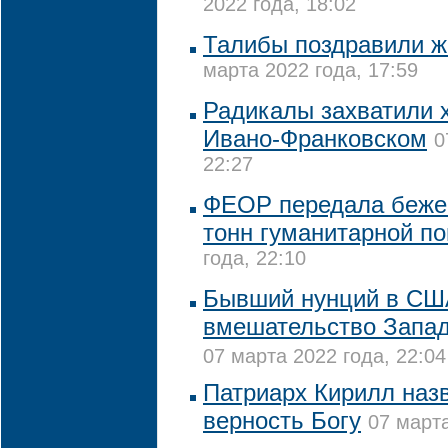
2022 года, 18:02
Талибы поздравили ж
марта 2022 года, 17:59
Радикалы захватили 
Ивано-Франковском
0
22:27
ФЕОР передала беже
тонн гуманитарной п
года, 22:10
Бывший нунций в СШ
вмешательство Запад
07 марта 2022 года, 22:04
Патриарх Кирилл назв
верность Богу
07 марта