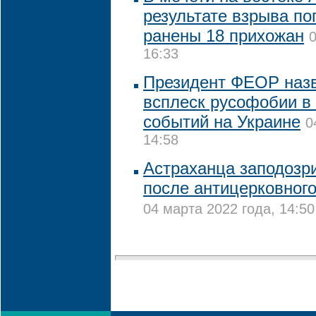
результате взрыва по
ранены 18 прихожан
0
16:33
Президент ФЕОР наз
всплеск русофобии в 
событий на Украине
0
14:58
Астраханца заподозр
после антицерковного
04 марта 2022 года, 14:50