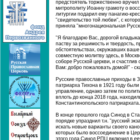
предстоятель торжественно вручил
митрополиту Иоанну грамоту о вос
литургии подарил ему панагию-кре
"свидетельство той любви", с котор
приняла "многонациональная Русск
"Я благодарю Вас, дорогой владык
паству за решимость и твердость, 
обстоятельствах, окружавших ваше
совместную молитву здесь, в Моск
соборе Русской церкви, и счастлив 
Вам: добро пожаловать домой!" - ск
Русские православные приходы в 
патриарха Тихона в 1921 году были
управление, однако затем по полит
вплоть до конца 2018 года, находи
Константинопольского патриархата.
В конце прошлого года Синод в Ст
порядке упразднил т.н. "русский экз
искать новые варианты своего кано
которых было воссоединение в Церк
этого года Синод РПЦ включил в ее