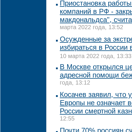
Приостановка работы
компаний в РФ - закр
макдональдса", счит
марта 2022 года, 13:52
Осужденные за экстр
избираться в России 
10 марта 2022 года, 13:33
В Москве открылся ц
адресной помощи бе
года, 13:12
Косачев заявил, что 
Европы не означает 
России смертной каз
12:55
Почти 70% россиян с