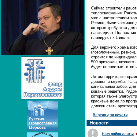
Сейчас строители работ
теплоснабжения. Работы
уже с наступлением хол
Ресина, были частично 
которые требуются для 
паникадила. Полностью 
планируют к 1 июля.
Для верхнего храма изг
(позолоченный, резной)
строится по индивидуал
500 прихожан, нижнего -
будет полностью готов 
Летом территорию храмо
деревья и клумбы. На с
капитальный забор, для
кованые решетки. Рядом
которая также благоуст
красивые дома по прогр
должен стать архитекту
Версия для печати
Новости
Настройка ленты