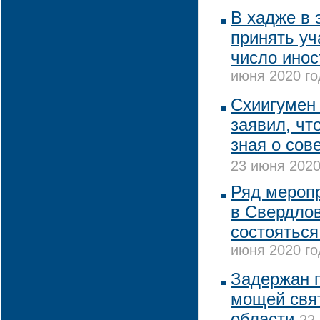
В хадже в 
принять уч
число ино
июня 2020 го
Схиигумен 
заявил, что
зная о со
23 июня 2020
Ряд меропр
в Свердлов
состояться
июня 2020 го
Задержан 
мощей свя
области