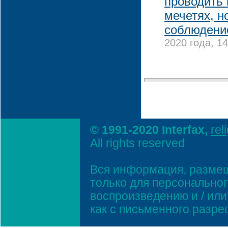
проводить
мечетях, н
соблюдени
2020 года, 14
© 1991-2020 Interfax,
rel
All rights reserved
Вся информация, размещ
только для персонально
воспроизведению и / ил
как с письменного разр