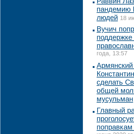
Раввин Лаз
пандемию Б
людей
18 и
Вучич поп
поддержке
православ
года, 13:57
Армянский
Константи
сделать С
общей мол
мусульман
Главный р
проголосуе
поправкам 