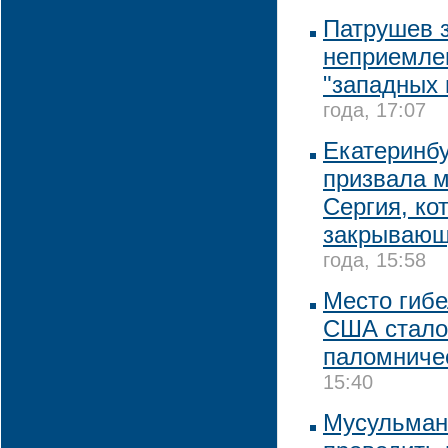
Патрушев 
неприемле
"западных 
года, 17:07
Екатеринбу
призвала м
Сергия, ко
закрывающ
года, 15:58
Место гиб
США стало
паломниче
15:40
Мусульман