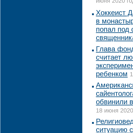
июня 2020 го
Хоккеист Д
в монастыр
попал под 
священник
Глава фон
считает л
экспериме
ребенком
1
Американск
сайентолог
обвинили в
18 июня 2020
Религиовед
ситуацию с