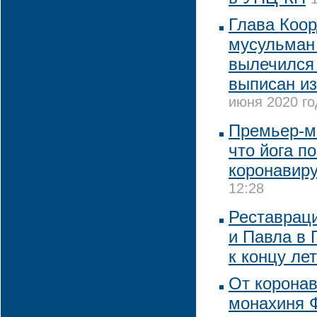
Глава Коор
мусульман
вылечился 
выписан из
июня 2020 го
Премьер-м
что йога п
коронавир
12:28
Реставраци
и Павла в 
к концу ле
От коронав
монахиня Ф