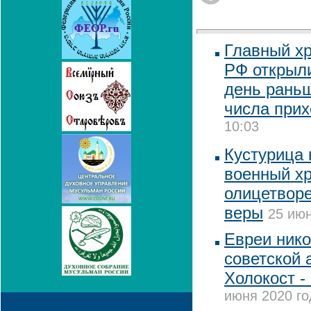
Главный х
РФ открыли
день раньш
числа при
10:03
Кустурица 
военный х
олицетворе
веры
25 июн
Евреи нико
советской 
Холокост 
июня 2020 го