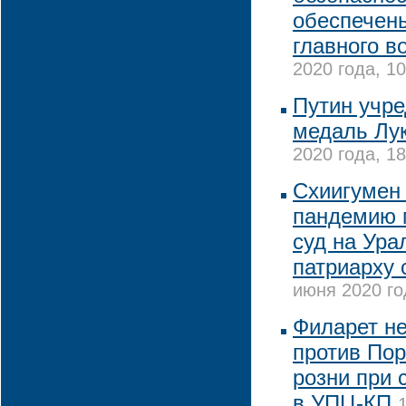
обеспечены
главного в
2020 года, 10
Путин учре
медаль Лу
2020 года, 18
Схиигумен
пандемию 
суд на Ура
патриарху
июня 2020 го
Филарет н
против Пор
розни при 
в УПЦ-КП