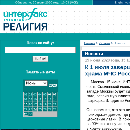
Обновлено: 25 июня 2020 года, 10:03 (МСК)
English ver
Поиск по сайту:
Главная
>
Религия
> Новости
Новости
15 июня 2020 года, 15:1
К 1 июля завер
Памятные даты
храма МЧС Рос
Москва. 15 июня. ИН
2020
честь Смоленской икон
западе Москвы будет сд
01
02
03
04
05
06
07
года, заявил журналист
08
09
10
11
12
13
14
патриарха Владимир Ре
15
16
17
18
19
20
21
22
23
24
25
26
27
28
Он напомнил, что это н
приходским домом, где 
29
30
церковные лавки. В пр
на 90% и к концу июня
в храме завершены.