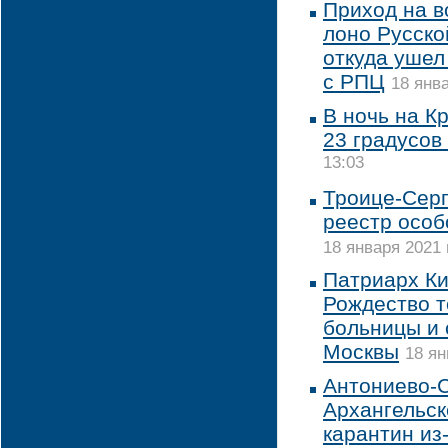
Приход на в
лоно Русско
откуда ушел
с РПЦ
18 янва
В ночь на К
23 градусов
13:03
Троице-Серг
реестр особ
18 января 2021 
Патриарх Ки
Рождество т
больницы и
Москвы
18 ян
Антониево-С
Архангельск
карантин из