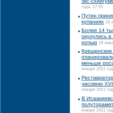
экс-схиигум
года, 17:35
Путин приня
купаниях
19 
Более 14 ты
окунулись в
ночью
19 янва
Крещенские 
планировали
меньше росс
января 2021 год
Реставрато
часовню XVI
января 2021 год
В Исаакиевс
полутораме
января 2021 год