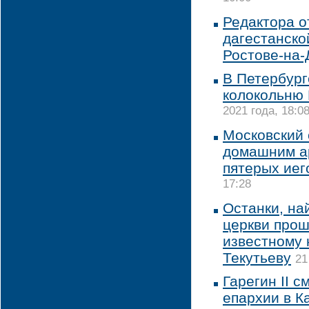
Редактора о
дагестанско
Ростове-на-
В Петербург
колокольню 
2021 года, 18:0
Московский 
домашним ар
пятерых иег
17:28
Останки, на
церкви прош
известному 
Текутьеву
21
Гарегин II 
епархии в К