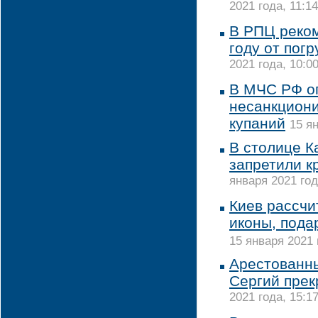
2021 года, 11:14
В РПЦ реком
году от пог
2021 года, 10:0
В МЧС РФ о
несанкцион
купаний
15 ян
В столице К
запретили к
января 2021 год
Киев рассчи
иконы, пода
15 января 2021 
Арестованн
Сергий прек
2021 года, 15:1