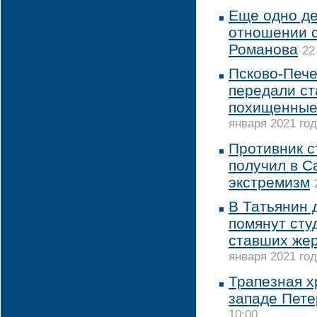
Еще одно де
отношении 
Романова
22
Псково-Печ
передали ст
похищенные
января 2021 год
Противник с
получил в С
экстремизм
В Татьянин 
помянут сту
ставших же
января 2021 год
Трапезная х
западе Пете
10:00