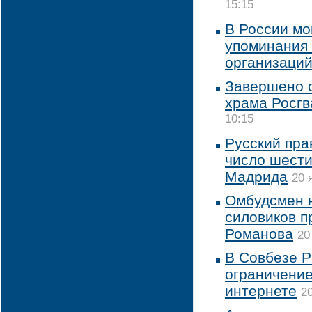
15:15
В России мо
упоминания
организаци
Завершено с
храма Росг
10:15
Русский пра
число шест
Мадрида
20 
Омбудсмен 
силовиков п
Романова
20
В Совбезе Р
ограничение
интернете
20