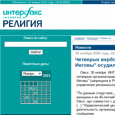
Обновлено: 22 января 2021 года, 18:39 (МСК)
English ver
Поиск по сайту:
Главная
>
Религия
> Новости
Новости
30 ноября 2020 года, 10
Четверых верб
Памятные даты
Иеговы" осудил
Омск. 30 ноября. ИН
2021
четверым организаторам
Иеговы" (запрещена в Р
01
02
03
управления регионально
04
05
06
07
08
09
10
11
12
13
14
15
16
17
"По данным следствия, 
18
19
20
21
22
23
24
женщина и ее 45-летний 
Омск, где совместно с
25
26
27
28
29
30
31
(...) "Управленческий це
деятельность организац
сообщении.