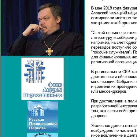
В мае 2018 года фигура
Азовский немецкий наци
агитировали местных жи
экстремистской организ
"С этой целью они такж
литературу и собирали 
например, на счет одно
переводов поступило бо
"пособие служителя". 
для финансирования не
религиозной организации
В региональном СКР так
деятельности обвиняем
конспирации. Собрания 
и времени их проведен
или мессенджеров.
При доставлении в пол
разработанной инструкц
том, как вести себя пр
допросе.
Уголовное дело в отно
возбуждено по частям 1 
иное вовлечение в деят