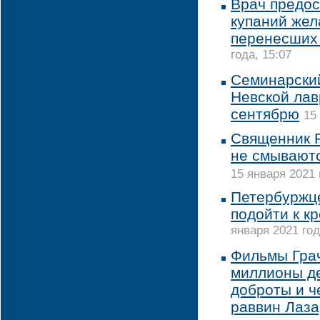
Врач предос
купаний жел
перенесших
года, 15:07
Семинарский
Невской лав
сентябрю
15
Священник 
не смываютс
15 января 2021 
Петербуржце
подойти к к
января 2021 год
Фильмы Грач
миллионы де
доброты и ч
раввин Лаза