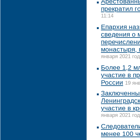
Арестованны
прекратил г
11:14
Епархия на
сведения о
перечислени
монастыря, 
января 2021 год
Более 1,2 м
участие в п
России
19 янв
Заключенны
Ленинградск
участие в к
января 2021 год
Следователи
менее 100 ч