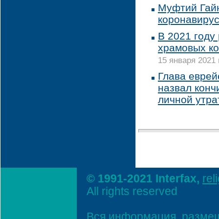
Муфтий Гайн
коронавиру
В 2021 году
храмовых ко
15 января 2021 
Глава еврей
назвал конч
личной утра
© 1991-2021 Interfax,
rel
All rights reserved
Вся информация, размещ