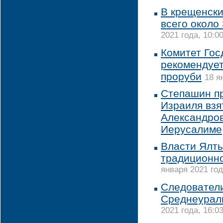
В крещенски
всего около
2021 года, 10:0
Комитет Гос
рекомендует
проруби
18 я
Степашин пр
Израиля взя
Александров
Иерусалиме
Власти Ялты
традиционно
января 2021 год
Следовател
Среднеурал
2021 года, 16:0