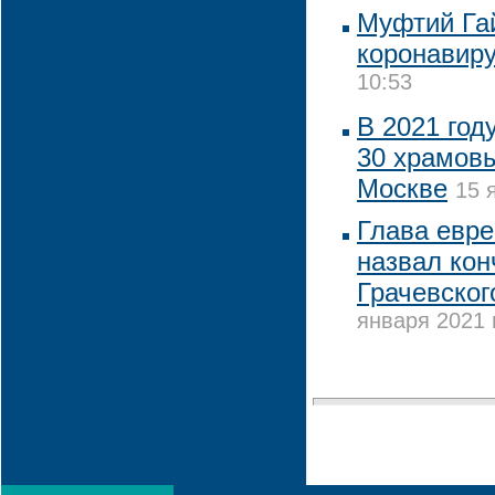
Муфтий Гай
коронавир
10:53
В 2021 год
30 храмовы
Москве
15 
Глава евр
назвал кон
Грачевског
января 2021 