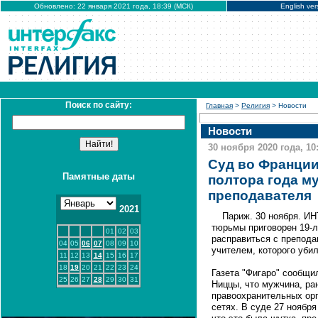
Обновлено: 22 января 2021 года, 18:39 (МСК)
English ver
Поиск по сайту:
Главная
>
Религия
> Новости
Новости
30 ноября 2020 года, 10
Суд во Франции
Памятные даты
полтора года му
преподавателя
2021
Париж. 30 ноября. И
тюрьмы приговорен 19-л
01
02
03
расправиться с препода
04
05
06
07
08
09
10
учителем, которого уби
11
12
13
14
15
16
17
18
19
20
21
22
23
24
Газета "Фигаро" сообщи
25
26
27
28
29
30
31
Ниццы, что мужчина, ра
правоохранительных орг
сетях. В суде 27 ноябр