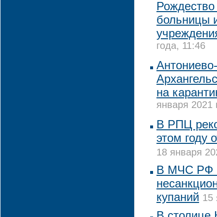
Рождество 
больницы 
учреждени
года, 11:46
Антониево
Архангельс
на каранти
января 2021 
В РПЦ реко
этом году 
18 января 20
В МЧС РФ 
несанкцио
купаний
15 
В столице 