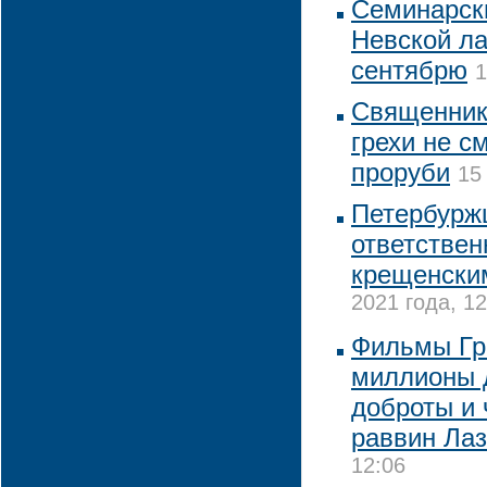
Семинарск
Невской ла
сентябрю
1
Священник
грехи не с
проруби
15
Петербурж
ответствен
крещенски
2021 года, 12
Фильмы Гр
миллионы 
доброты и 
раввин Ла
12:06