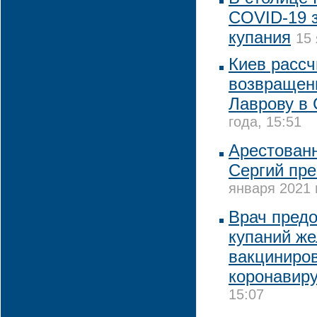
COVID-19 
купания
15 
Киев рассч
возвращен
Лаврову в
года, 15:51
Арестован
Сергий пре
января 2021 
Врач предо
купаний ж
вакциниро
коронавир
15:07