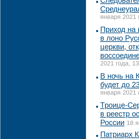
Следовате
Среднеура
января 2021 
Приход на
в лоно Рус
церкви, от
воссоедин
2021 года, 13
В ночь на 
будет до 2
января 2021 
Троице-Се
в реестр о
России
18 я
Патриарх К