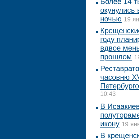
Более 14 т
окунулись 
ночью
19 ян
Крещенские
году плани
вдвое мень
прошлом
1
Реставрат
часовню XV
Петербург
10:43
В Исаакие
полуторам
икону
19 ян
В крещенск