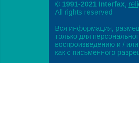
© 1991-2021 Interfax,
rel
All rights reserved
Вся информация, размещ
только для персонально
воспроизведению и / ил
как с письменного разр