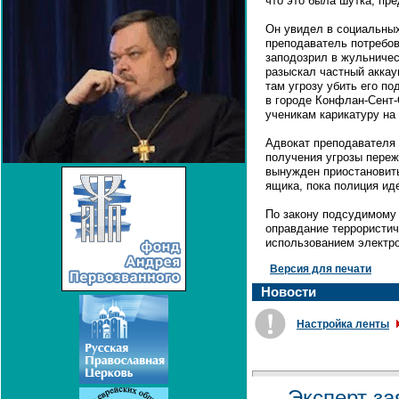
что это была шутка, пре
Он увидел в социальных
преподаватель потребов
заподозрил в жульничес
разыскал частный аккау
там угрозу убить его п
в городе Конфлан-Сент-
ученикам карикатуру на
Адвокат преподавателя 
получения угрозы переж
вынужден приостановить
ящика, пока полиция и
По закону подсудимому 
оправдание террористич
использованием электр
Версия для печати
Новости
Настройка ленты
Эксперт за