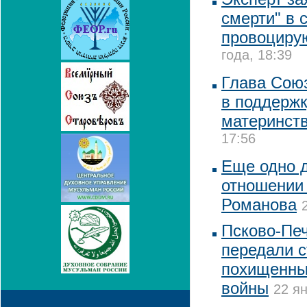
смерти" в 
провоциру
года, 18:39
Глава Сою
в поддержк
материнст
17:56
Еще одно 
отношении
Романова
Псково-Пе
передали с
похищенны
войны
22 ян