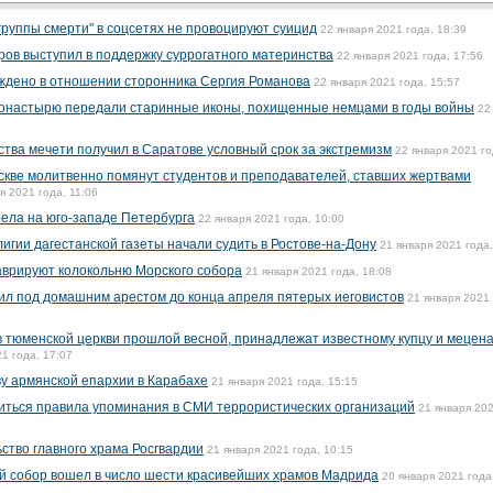
"группы смерти" в соцсетях не провоцируют суицид
22 января 2021 года, 18:39
ров выступил в поддержку суррогатного материнства
22 января 2021 года, 17:56
ждено в отношении сторонника Сергия Романова
22 января 2021 года, 15:57
онастырю передали старинные иконы, похищенные немцами в годы войны
22
тва мечети получил в Саратове условный срок за экстремизм
22 января 2021 го
оскве молитвенно помянут студентов и преподавателей, ставших жертвами
я 2021 года, 11:06
рела на юго-западе Петербурга
22 января 2021 года, 10:00
игии дагестанской газеты начали судить в Ростове-на-Дону
21 января 2021 года,
аврируют колокольню Морского собора
21 января 2021 года, 18:08
вил под домашним арестом до конца апреля пятерых иеговистов
21 января 2021 
в тюменской церкви прошлой весной, принадлежат известному купцу и мецен
1 года, 17:07
аву армянской епархии в Карабахе
21 января 2021 года, 15:15
ниться правила упоминания в СМИ террористических организаций
21 января 202
ство главного храма Росгвардии
21 января 2021 года, 10:15
й собор вошел в число шести красивейших храмов Мадрида
20 января 2021 года