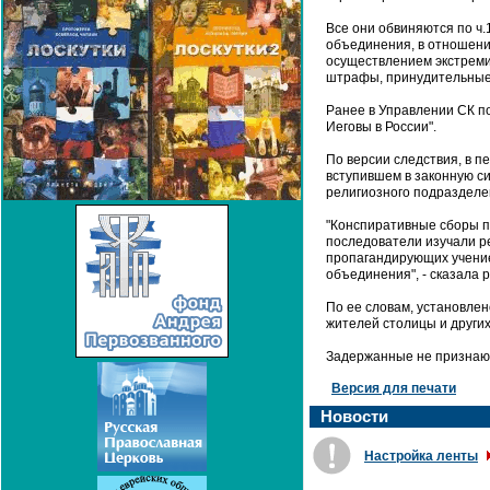
Все они обвиняются по ч.
объединения, в отношени
осуществлением экстреми
штрафы, принудительные 
Ранее в Управлении СК п
Иеговы в России".
По версии следствия, в п
вступившем в законную си
религиозного подразделе
"Конспиративные сборы пр
последователи изучали р
пропагандирующих учение
объединения", - сказала 
По ее словам, установлен
жителей столицы и други
Задержанные не признают
Версия для печати
Новости
Настройка ленты