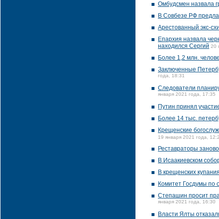
Омбудсмен назвала г
В Совбезе РФ предла
Арестованный экс-сх
Епархия назвала чер
находился Сергий
20 
Более 1,2 млн. челов
Заключенные Петербу
года, 18:31
Следователи планирую
января 2021 года, 17:35
Путин принял участие
Более 14 тыс. петер
Крещенские богослуж
19 января 2021 года, 12:
Реставраторы заново 
В Исаакиевском собо
В крещенских купания
Комитет Госдумы по о
Степашин просит пра
января 2021 года, 16:30
Власти Ялты отказал