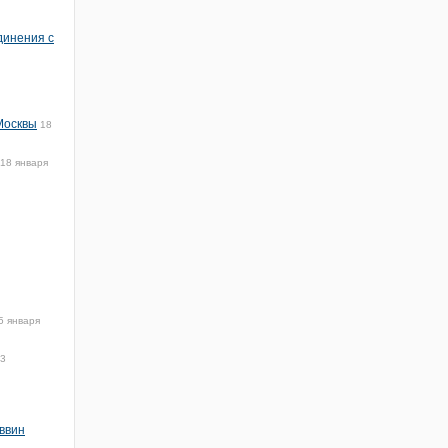
динения с
Москвы
18
18 января
5 января
03
ввин