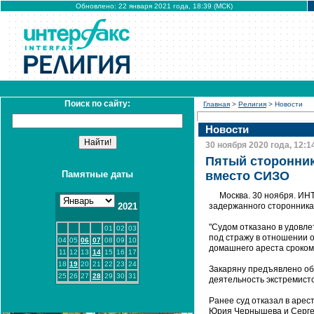
Обновлено: 22 января 2021 года, 18:39 (МСК)
Поиск по сайту:
Главная
>
Религия
> Новости
Новости
30 ноября 2020 года, 12:1
Пятый сторонник
Памятные даты
вместо СИЗО
Москва. 30 ноября. ИН
2021
задержанного сторонника
"Судом отказано в удовл
01
02
03
под стражу в отношении 
04
05
06
07
08
09
10
домашнего ареста сроком 
11
12
13
14
15
16
17
18
19
20
21
22
23
24
Закаряну предъявлено обв
25
26
27
28
29
30
31
деятельность экстремистс
Ранее суд отказал в аре
Юрия Чернышева и Сергея