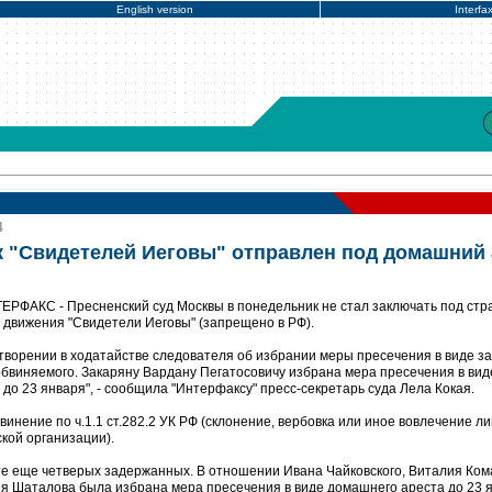
English version
Interfa
4
 "Свидетелей Иеговы" отправлен под домашний 
ТЕРФАКС - Пресненский суд Москвы в понедельник не стал заключать под стр
 движения "Свидетели Иеговы" (запрещено в РФ).
етворении в ходатайстве следователя об избрании меры пресечения в виде з
обвиняемого. Закаряну Вардану Пегатосовичу избрана мера пресечения в вид
до 23 января", - сообщила "Интерфаксу" пресс-секретарь суда Лела Кокая.
инение по ч.1.1 ст.282.2 УК РФ (склонение, вербовка или иное вовлечение ли
кой организации).
сте еще четверых задержанных. В отношении Ивана Чайковского, Виталия Ком
 Шаталова была избрана мера пресечения в виде домашнего ареста до 23 я