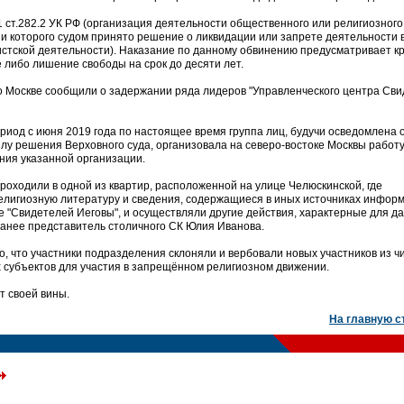
1 ст.282.2 УК РФ (организация деятельности общественного или религиозного
и которого судом принято решение о ликвидации или запрете деятельности в
стской деятельности). Наказание по данному обвинению предусматривает к
либо лишение свободы на срок до десяти лет.
о Москве сообщили о задержании ряда лидеров "Управленческого центра Св
ериод с июня 2019 года по настоящее время группа лиц, будучи осведомлена 
лу решения Верховного суда, организовала на северо-востоке Москвы работу
ния указанной организации.
оходили в одной из квартир, расположенной на улице Челюскинской, где
елигиозную литературу и сведения, содержащиеся в иных источниках инфор
 "Свидетелей Иеговы", и осуществляли другие действия, характерные для д
ранее представитель столичного СК Юлия Иванова.
о, что участники подразделения склоняли и вербовали новых участников из ч
х субъектов для участия в запрещённом религиозном движении.
 своей вины.
На главную с