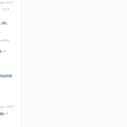
да, 14:22
, 12:14
 где
7
ря 2021
я
19
прошлом
ода, 16:53
име
18