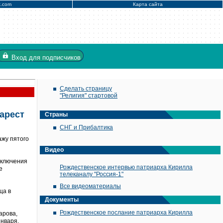
x.com
Карта сайта
Вход
для подписчиков
Сделать страницу
"Религия" стартовой
арест
Страны
СНГ и Прибалтика
ажу пятого
Видео
аключения
Рождественское интервью патриарха Кирилла
е
телеканалу "Россия-1"
Все видеоматериалы
ца в
Документы
Рождественское послание патриарха Кирилла
арова,
нваря.