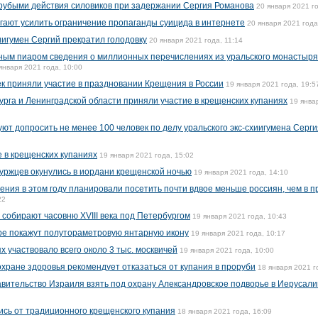
рубыми действия силовиков при задержании Сергия Романова
20 января 2021 го
гают усилить ограничение пропаганды суицида в интернете
20 января 2021 года
иигумен Сергий прекратил голодовку
20 января 2021 года, 11:14
ным пиаром сведения о миллионных перечислениях из уральского монастыря,
января 2021 года, 10:00
ек приняли участие в праздновании Крещения в России
19 января 2021 года, 19:5
рга и Ленинградской области приняли участие в крещенских купаниях
19 янва
т допросить не менее 100 человек по делу уральского экс-схиигумена Серги
 в крещенских купаниях
19 января 2021 года, 15:02
буржцев окунулись в иордани крещенской ночью
19 января 2021 года, 14:10
ения в этом году планировали посетить почти вдвое меньше россиян, чем в 
22
собирают часовню XVIII века под Петербургом
19 января 2021 года, 10:43
ре покажут полутораметровую янтарную икону
19 января 2021 года, 10:17
х участвовало всего около 3 тыс. москвичей
19 января 2021 года, 10:00
хране здоровья рекомендует отказаться от купания в проруби
18 января 2021 г
вительство Израиля взять под охрану Александровское подворье в Иерусал
ись от традиционного крещенского купания
18 января 2021 года, 16:09