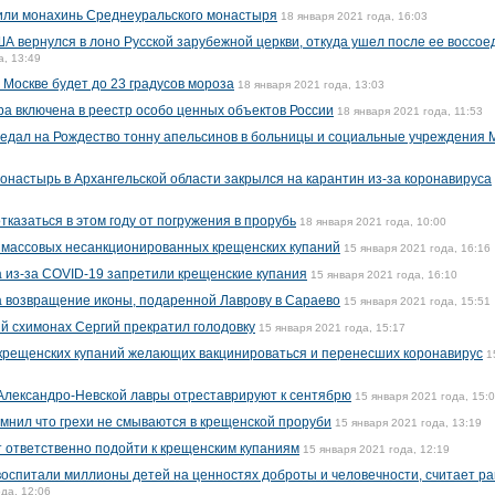
или монахинь Среднеуральского монастыря
18 января 2021 года, 16:03
А вернулся в лоно Русской зарубежной церкви, откуда ушел после ее воссое
а, 13:49
 Москве будет до 23 градусов мороза
18 января 2021 года, 13:03
ра включена в реестр особо ценных объектов России
18 января 2021 года, 11:53
едал на Рождество тонну апельсинов в больницы и социальные учреждения 
онастырь в Архангельской области закрылся на карантин из-за коронавируса
казаться в этом году от погружения в прорубь
18 января 2021 года, 10:00
массовых несанкционированных крещенских купаний
15 января 2021 года, 16:16
а из-за COVID-19 запретили крещенские купания
15 января 2021 года, 16:10
а возвращение иконы, подаренной Лаврову в Сараево
15 января 2021 года, 15:51
 схимонах Сергий прекратил голодовку
15 января 2021 года, 15:17
 крещенских купаний желающих вакцинироваться и перенесших коронавирус
1
Александро-Невской лавры отреставрируют к сентябрю
15 января 2021 года, 15:
нил что грехи не смываются в крещенской проруби
15 января 2021 года, 13:19
 ответственно подойти к крещенским купаниям
15 января 2021 года, 12:19
воспитали миллионы детей на ценностях доброты и человечности, считает ра
да, 12:06