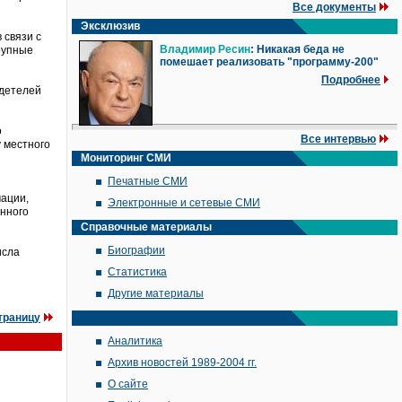
Все документы
Эксклюзив
 связи с
Владимир Ресин
: Никакая беда не
рупные
помешает реализовать "программу-200"
Подробнее
идетелей
о
Все интервью
 местного
Мониторинг СМИ
Печатные СМИ
мации,
Электронные и сетевые СМИ
анного
Справочные материалы
Биографии
исла
Статистика
Другие материалы
траницу
Аналитика
Архив новостей 1989-2004 гг.
О сайте