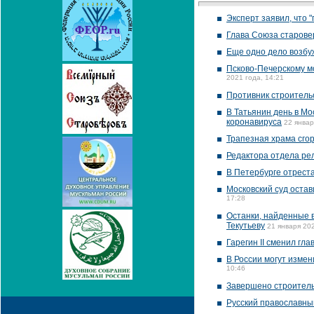
Эксперт заявил, что 
Глава Союза старове
Еще одно дело возбу
Псково-Печерскому м
2021 года, 14:21
Противник строительс
В Татьянин день в М
коронавируса
22 январ
Трапезная храма сго
Редактора отдела рел
В Петербурге отрест
Московский суд оста
17:28
Останки, найденные 
Текутьеву
21 января 202
Гарегин II сменил гл
В России могут изме
10:46
Завершено строитель
Русский православны