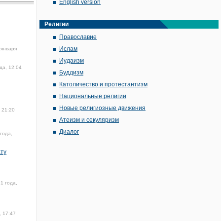
English version
Религии
Православие
Ислам
 января
Иудаизм
да, 12:04
Буддизм
Католичество и протестантизм
Национальные религии
Новые религиозные движения
 21:20
Атеизм и секуляризм
Диалог
года,
ату
1 года,
, 17:47