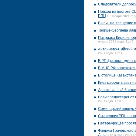
Следователи допрос
Приход на востоке СШ
РПЦ
18 января 2021 год
В ночь на Крещение в
Троице-Сергиева лав
Патриарх Кирилл пер
января 2021 года, 11:46
Антониево-Сийский м
2021 года, 11:14
В РПЦ рекомендуют от
В МЧС РФ опасаются 
В столице Казахстан
Киев рассчитывает н
Арестованный бывший
Врач предостерег от
2021 года, 15:07
Семинарский корпус 
Священник РПЦ напом
Петербуржцев просят
Фильмы Грачевского 
Лазар
15 января 2021 го