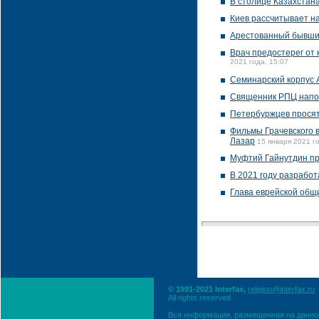
В столице Казахстан
Киев рассчитывает н
Арестованный бывший
Врач предостерег от
2021 года, 15:07
Семинарский корпус 
Священник РПЦ напом
Петербуржцев просят
Фильмы Грачевского 
Лазар
15 января 2021 го
Муфтий Гайнутдин пр
В 2021 году разработ
Глава еврейской общ
© 1991-2021 Interfax,
religion@interfax.ru
All rights reserved
Вся информация, размещенная на данном