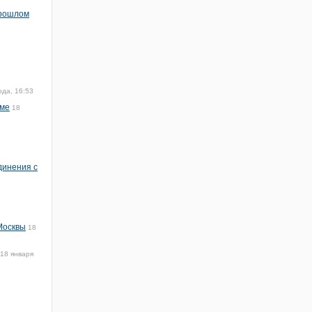
прошлом
ода, 16:53
име
18
динения с
Москвы
18
18 января