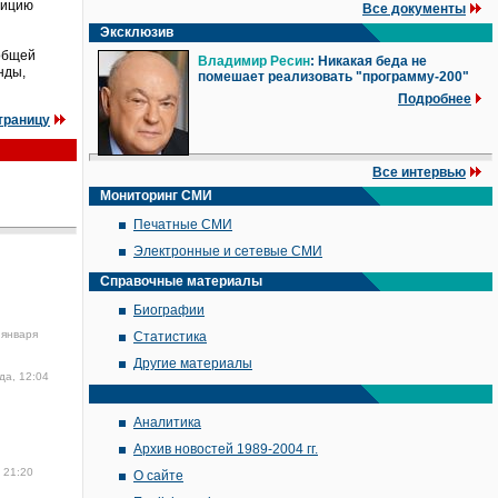
зицию
Все документы
Эксклюзив
 общей
Владимир Ресин
: Никакая беда не
нды,
помешает реализовать "программу-200"
Подробнее
траницу
Все интервью
Мониторинг СМИ
Печатные СМИ
Электронные и сетевые СМИ
Справочные материалы
Биографии
 января
Статистика
Другие материалы
да, 12:04
Аналитика
Архив новостей 1989-2004 гг.
 21:20
О сайте