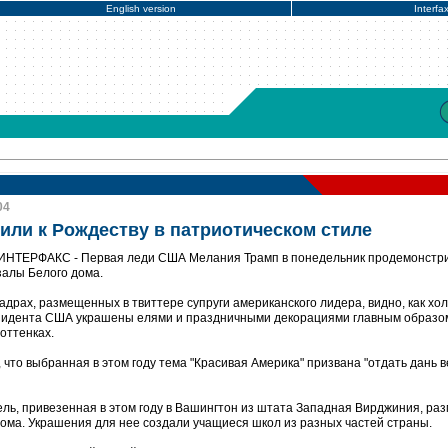
English version
Interfa
04
или к Рождеству в патриотическом стиле
. ИНТЕРФАКС - Первая леди США Мелания Трамп в понедельник продемонстр
залы Белого дома.
драх, размещенных в твиттере супруги американского лидера, видно, как хо
зидента США украшены елями и праздничными декорациями главным образо
оттенках.
что выбранная в этом году тема "Красивая Америка" призвана "отдать дань 
ель, привезенная в этом году в Вашингтон из штата Западная Вирджиния, ра
дома. Украшения для нее создали учащиеся школ из разных частей страны.