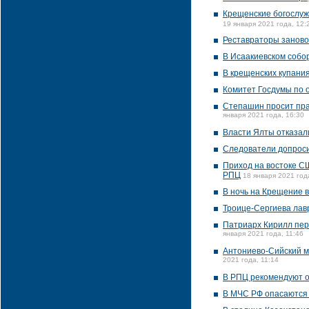
Крещенские богослуж
19 января 2021 года, 12:
Реставраторы заново 
В Исаакиевском собо
В крещенских купания
Комитет Госдумы по о
Степашин просит пра
января 2021 года, 16:30
Власти Ялты отказал
Следователи допрос
Приход на востоке СШ
РПЦ
18 января 2021 год
В ночь на Крещение в
Троице-Сергиева лав
Патриарх Кирилл пер
января 2021 года, 11:46
Антониево-Сийский м
2021 года, 11:14
В РПЦ рекомендуют от
В МЧС РФ опасаются 