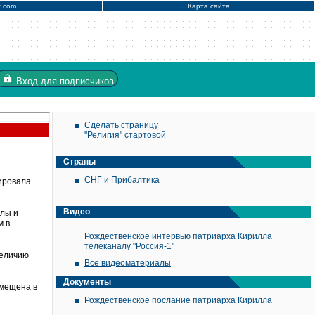
x.com
Карта сайта
Вход
для подписчиков
Сделать страницу
"Религия" стартовой
Страны
СНГ и Прибалтика
ировала
Видео
ллы и
м в
Рождественское интервью патриарха Кирилла
телеканалу "Россия-1"
величию
Все видеоматериалы
Документы
змещена в
Рождественское послание патриарха Кирилла