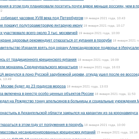
ения в этом году планировали посетить почти вдвое меньше россиян, чем в 
22
собирают часовню XVIII века под Петербургом
19 января 2021 года, 10:43
ре покажут полутораметровую янтарную икону
19 января 2021 года, 10:17
х участвовало всего около 3 тыс. москвичей
19 января 2021 года, 10:00
хране здоровья рекомендует отказаться от купания в проруби
18 января 2021 г
вительство Израиля взять под охрану Александровское подворье в Иерусал
ись от традиционного крещенского купания
18 января 2021 года, 16:09
или монахинь Среднеуральского монастыря
18 января 2021 года, 16:03
А вернулся в лоно Русской зарубежной церкви, откуда ушел после ее воссое
а, 13:49
 Москве будет до 23 градусов мороза
18 января 2021 года, 13:03
ра включена в реестр особо ценных объектов России
18 января 2021 года, 11:53
едал на Рождество тонну апельсинов в больницы и социальные учреждения 
онастырь в Архангельской области закрылся на карантин из-за коронавируса
казаться в этом году от погружения в прорубь
18 января 2021 года, 10:00
массовых несанкционированных крещенских купаний
15 января 2021 года, 16:16