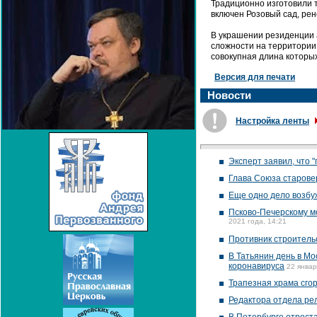
Традиционно изготовили 
включен Розовый сад, рен
В украшении резиденции 
сложности на территории
совокупная длина которых
Версия для печати
Новости
Настройка ленты
Эксперт заявил, что 
Глава Союза старове
Еще одно дело возбу
Псково-Печерскому м
2021 года, 14:21
Противник строительс
В Татьянин день в М
коронавируса
22 январ
Трапезная храма сго
Редактора отдела рел