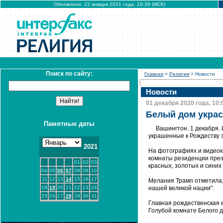
Обновлено: 22 января 2021 года, 18:39 (МСК)
Поиск по сайту:
Главная
>
Религия
> Новости
Новости
01 декабря 2020 года, 10:
Белый дом украс
Памятные даты
Вашингтон. 1 декабря
украшенные к Рождеству 
2021
На фотографиях и видеока
комнаты резиденции пре
01
02
03
красных, золотых и синих 
04
05
06
07
08
09
10
11
12
13
14
15
16
17
Мелания Трамп отметила, 
18
19
20
21
22
23
24
нашей великой нации".
25
26
27
28
29
30
31
Главная рождественская 
Голубой комнате Белого 