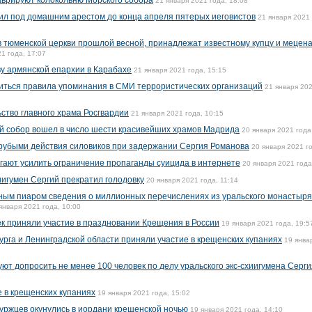
аврируют колокольню Морского собора
21 января 2021 года, 18:08
вил под домашним арестом до конца апреля пятерых иеговистов
21 января 2021 
в тюменской церкви прошлой весной, принадлежат известному купцу и мецен
1 года, 17:07
аву армянской епархии в Карабахе
21 января 2021 года, 15:15
ниться правила упоминания в СМИ террористических организаций
21 января 202
ство главного храма Росгвардии
21 января 2021 года, 10:15
й собор вошел в число шести красивейших храмов Мадрида
20 января 2021 года
рубыми действия силовиков при задержании Сергия Романова
20 января 2021 го
гают усилить ограничение пропаганды суицида в интернете
20 января 2021 года
иигумен Сергий прекратил голодовку
20 января 2021 года, 11:14
ным пиаром сведения о миллионных перечислениях из уральского монастыря,
января 2021 года, 10:00
ек приняли участие в праздновании Крещения в России
19 января 2021 года, 19:5
рга и Ленинградской области приняли участие в крещенских купаниях
19 янва
т допросить не менее 100 человек по делу уральского экс-схиигумена Серги
 в крещенских купаниях
19 января 2021 года, 15:02
буржцев окунулись в иордани крещенской ночью
19 января 2021 года, 14:10