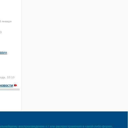
5 января
03
ввин
ода, 10:10
новости
дальнейшему воспроизведению и / или распространению в какой-либо форме,