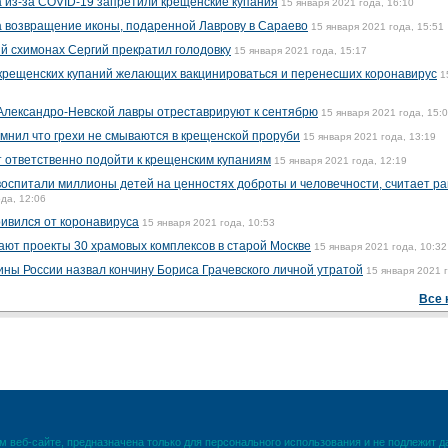
а из-за COVID-19 запретили крещенские купания
15 января 2021 года, 16:10
а возвращение иконы, подаренной Лаврову в Сараево
15 января 2021 года, 15:51
 схимонах Сергий прекратил голодовку
15 января 2021 года, 15:17
 крещенских купаний желающих вакцинироваться и перенесших коронавирус
1
Александро-Невской лавры отреставрируют к сентябрю
15 января 2021 года, 15:
нил что грехи не смываются в крещенской проруби
15 января 2021 года, 13:19
 ответственно подойти к крещенским купаниям
15 января 2021 года, 12:19
воспитали миллионы детей на ценностях доброты и человечности, считает ра
да, 12:06
ивился от коронавируса
15 января 2021 года, 10:53
ают проекты 30 храмовых комплексов в старой Москве
15 января 2021 года, 10:32
ины России назвал кончину Бориса Грачевского личной утратой
15 января 2021 г
Все 
 веб-сайте, предназначена только для персонального использования и не подлежит 