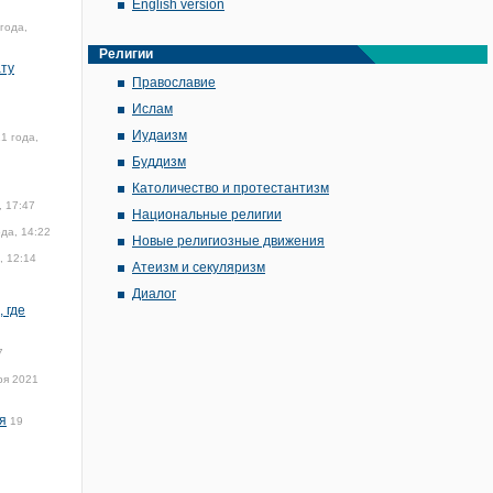
English version
года,
Религии
ату
Православие
Ислам
Иудаизм
1 года,
Буддизм
Католичество и протестантизм
, 17:47
Национальные религии
да, 14:22
Новые религиозные движения
, 12:14
Атеизм и секуляризм
Диалог
 где
7
ря 2021
я
19