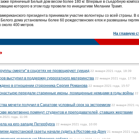
также пряничный Белый дом весом более 180 кг. Впервые в съедобную компо
овацию которого в этом году провели по инициативе Мелании Трамп.
американского президента принимали участие волонтеры со всей страны. В
 Белого дома установлены более 60 рождественских елок и развешаны гирля
 около 400 метров.
На главную с
"группы смерти" в соцсетях не провоцируют суицид
22 января 2021 года, 18:39
ров выступил в поддержку суррогатного материнства
22 января 2021 года, 17:56
ждено в отношении сторонника Сергия Романова
22 января 2021 года, 15:57
онастырю передали старинные иконы, похищенные немцами в годы войны
22
тва мечети получил в Саратове условный срок за экстремизм
22 января 2021 го
оскве молитвенно помянут студентов и преподавателей, ставших жертвами
я 2021 года, 11:06
рела на юго-западе Петербурга
22 января 2021 года, 10:00
игии дагестанской газеты начали судить в Ростове-на-Дону
21 января 2021 года,