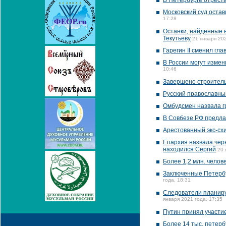
В Петербурге отрест
Московский суд оста
17:28
Останки, найденные 
Текутьеву
21 января 202
Гарегин II сменил гл
В России могут изме
10:46
Завершено строитель
Русский православны
Омбудсмен назвала г
В Совбезе РФ предла
Арестованный экс-сх
Епархия назвала чер
находился Сергий
20 
Более 1,2 млн. челов
Заключенные Петербу
года, 18:31
Следователи планирую
января 2021 года, 17:35
Путин принял участие
Более 14 тыс. петер