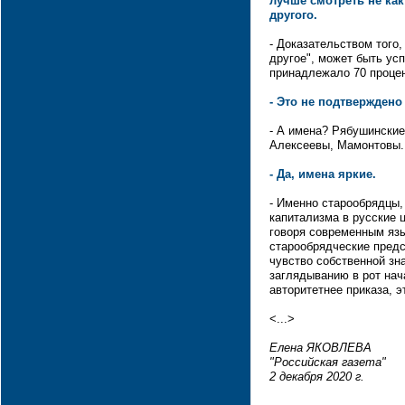
лучше смотреть не как 
другого.
- Доказательством того,
другое", может быть ус
принадлежало 70 процен
- Это не подтверждено
- А имена? Рябушинские
Алексеевы, Мамонтовы.
- Да, имена яркие.
- Именно старообрядцы,
капитализма в русские 
говоря современным язы
старообрядческие предс
чувство собственной зн
заглядыванию в рот нач
авторитетнее приказа, 
<...>
Елена ЯКОВЛЕВА
"Российская газета"
2 декабря 2020 г.