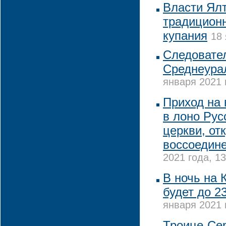
Власти Ялт
традиционн
купания
18 
Следовате
Среднеура
января 2021 
Приход на
в лоно Рус
церкви, от
воссоедин
2021 года, 13
В ночь на 
будет до 2
января 2021 
Троице-Се