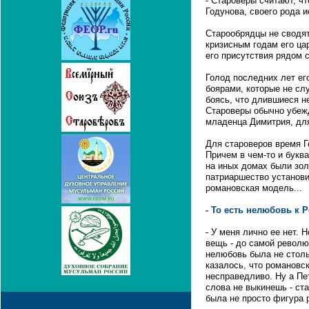
- Староверы считают, ч
Годунова, своего рода и
Старообрядцы не сводят
кризисным годам его ца
его присутствия рядом 
Голод последних лет ег
боярами, которые не сл
боясь, что длившиеся н
Староверы обычно убежд
младенца Димитрия, для
Для староверов время Го
Причем в чем-то и букв
на иных домах были зол
патриаршество установи
романовская модель...
- То есть нелюбовь к
- У меня лично ее нет. 
вещь - до самой револю
нелюбовь была не столь
казалось, что романовс
несправедливо. Ну а Пет
слова не выкинешь - ст
была не просто фигура 