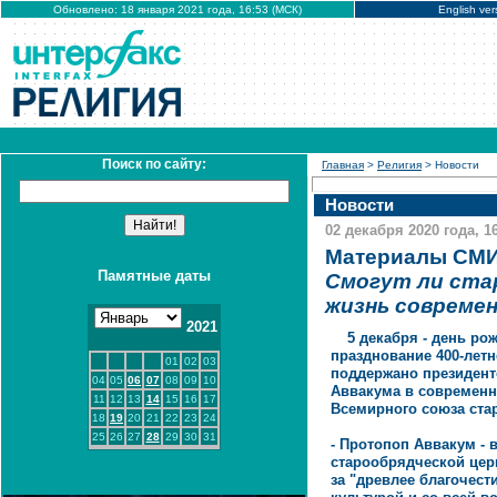
Обновлено: 18 января 2021 года, 16:53 (МСК)
English ver
Поиск по сайту:
Главная
>
Религия
> Новости
Новости
02 декабря 2020 года, 1
Материалы СМИ
Памятные даты
Смогут ли ста
жизнь совреме
2021
5 декабря - день ро
празднование 400-летн
01
02
03
поддержано президент
04
05
06
07
08
09
10
Аввакума в современно
11
12
13
14
15
16
17
Всемирного союза ст
18
19
20
21
22
23
24
25
26
27
28
29
30
31
- Протопоп Аввакум - 
старообрядческой цер
за "древлее благочести