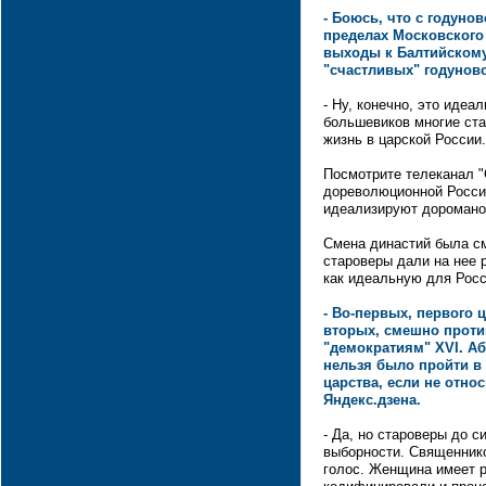
- Боюсь, что с годуно
пределах Московского 
выходы к Балтийскому
"счастливых" годунов
- Ну, конечно, это идеа
большевиков многие ста
жизнь в царской России.
Посмотрите телеканал "
дореволюционной России
идеализируют доромано
Смена династий была см
староверы дали на нее 
как идеальную для Росси
- Во-первых, первого 
вторых, смешно проти
"демократиям" XVI. Аб
нельзя было пройти в
царства, если не отно
Яндекс.дзена.
- Да, но староверы до 
выборности. Священнико
голос. Женщина имеет р