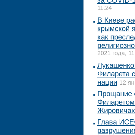
за COVID-
11:24
В Киеве ра
крымской я
как пресле
религиозно
2021 года, 11
Лукашенко
Филарета 
нации
12 ян
Прощание 
Филаретом 
Жировичах
Глава ИСЕ
разрушени