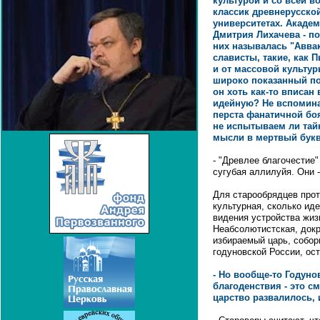
культурой и со всей 
классик древнерусской
университетах. Академ
Дмитрия Лихачева - по
них называлась "Аввак
слависты, такие, как 
и от массовой культур
широко показанный по
он хоть как-то вписан
идейную? Не вспомин
перста фанатичной бо
не испытываем ли тайн
мысли в мертвый бук
- "Древлее благочестие"
сугубая аллилуйя. Они 
Для старообрядцев прот
культурная, сколько ид
видения устройства жиз
Неабсолютистская, докр
избираемый царь, соборн
годуновской России, ос
- Но вообще-то Годуно
благоденствия - это см
царство развалилось, 