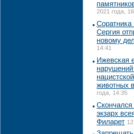
памятников
2021 года, 16
Соратника
Сергия отп
новому де
14:41
Ижевская е
нарушений
нацистской
животных в
года, 14:35
Скончался
экзарх все
Филарет
12
Запрещать