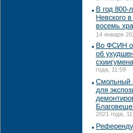
В год 800-
Невского в
восемь хра
14 января 20
Во ФСИН о
об ухудше
схиигумена
года, 11:59
Смольный 
для экспоз
демонтиро
Благовеще
2021 года, 11
Референдум