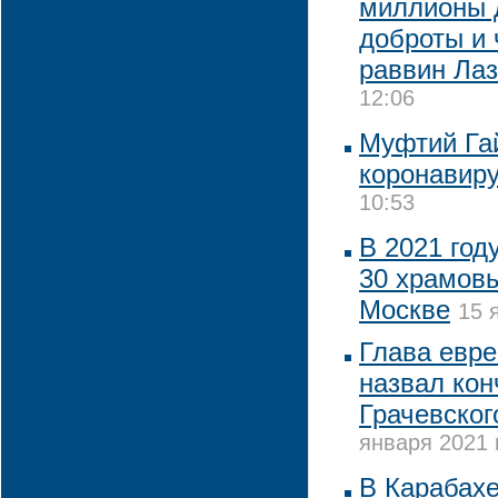
миллионы 
доброты и 
раввин Ла
12:06
Муфтий Гай
коронавир
10:53
В 2021 год
30 храмовы
Москве
15 
Глава евр
назвал кон
Грачевског
января 2021 
В Карабах