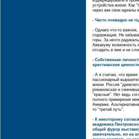
кодифицировали и прон
устройства жизни. Как 
через век свои идеалы и
- Часто очевидно не г
- Однако что-то важное,
содержащие. Не забывай
горы. За нечто радикаль
Аввакуму возможность м
отсидеть в яме и не сл
- Cобственная личност
христианские ценности
- А я считаю, что время
пассионарный выразител
жизни. Россия "древлего
романовская и сменившая
"красные". Нет ведь сог
полного примирения ме
Америке. Альтернативна
то "третий путь".
- К некоторому соглас
академика Пиотровско
общий фурор выставку
замечательно, но на а