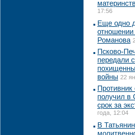
материнст
17:56
Еще одно 
отношении
Романова
Псково-Пе
передали с
похищенны
войны
22 ян
Противник 
получил в 
срок за эк
года, 12:04
В Татьянин
молитвенно