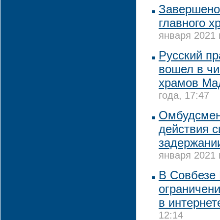
Завершено
главного х
января 2021 
Русский п
вошел в ч
храмов Ма
года, 17:47
Омбудсмен
действия с
задержани
января 2021 
В Совбезе 
ограничени
в интернет
12:14