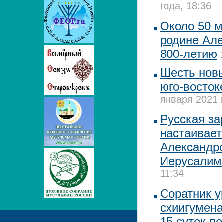
года, 18:36
Около 50 м
родине Але
800-летию
Шесть новы
юго-восток
января 2021 
Русская за
настаивает
Александро
Иерусалим
11:34
Соратник у
схиигумена
15 суток п