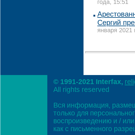
года, 15:51
Арестован
Сергий пре
января 2021 
© 1991-2021 Interfax,
rel
All rights reserved
Вся информация, размещ
только для персонально
воспроизведению и / ил
как с письменного разр