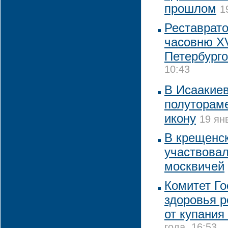
прошлом
1
Реставрат
часовню XV
Петербург
10:43
В Исаакие
полуторам
икону
19 ян
В крещенск
участвовал
москвичей
Комитет Го
здоровья р
от купания