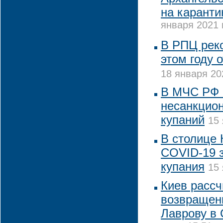
на каранти
января 2021 
В РПЦ реко
этом году 
18 января 20
В МЧС РФ 
несанкцио
купаний
15 
В столице 
COVID-19 
купания
15 
Киев рассч
возвращен
Лаврову в