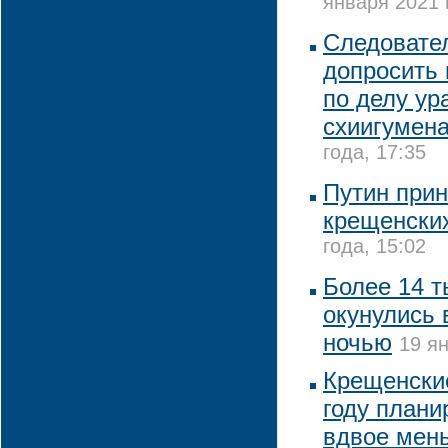
января 2021 
Следовате
допросить 
по делу ур
схиигумена
года, 17:35
Путин прин
крещенски
года, 15:02
Более 14 т
окунулись 
ночью
19 ян
Крещенские
году плани
вдвое мень