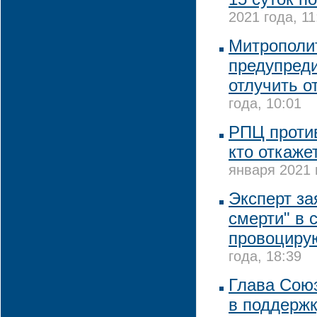
2021 года, 11
Митрополи
предупреди
отлучить о
года, 10:01
РПЦ против
кто откаже
января 2021 
Эксперт за
смерти" в 
провоциру
года, 18:39
Глава Сою
в поддержк