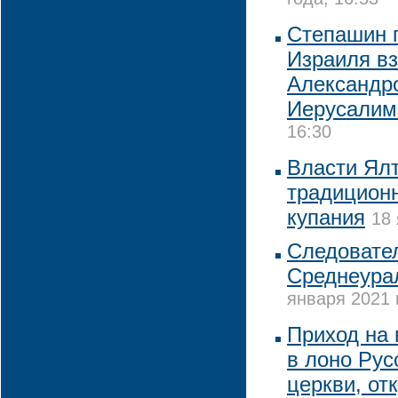
года, 16:53
Степашин 
Израиля вз
Александро
Иерусалим
16:30
Власти Ялт
традиционн
купания
18 
Следовате
Среднеура
января 2021 
Приход на
в лоно Рус
церкви, от