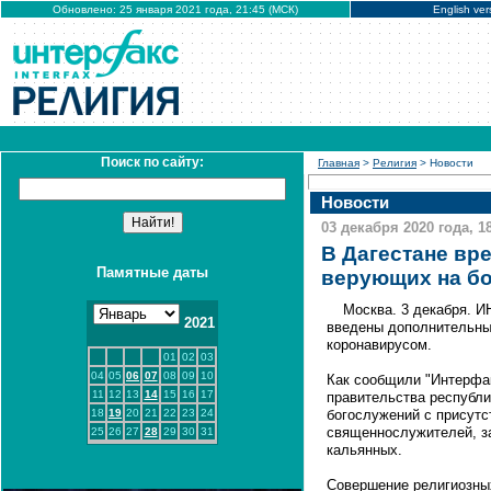
Обновлено: 25 января 2021 года, 21:45 (МСК)
English ver
Поиск по сайту:
Главная
>
Религия
> Новости
Новости
03 декабря 2020 года, 1
В Дагестане вр
Памятные даты
верующих на б
Москва. 3 декабря. И
2021
введены дополнительные
коронавирусом.
01
02
03
04
05
06
07
08
09
10
Как сообщили "Интерфак
11
12
13
14
15
16
17
правительства республи
18
19
20
21
22
23
24
богослужений с присут
священнослужителей, за
25
26
27
28
29
30
31
кальянных.
Совершение религиозных