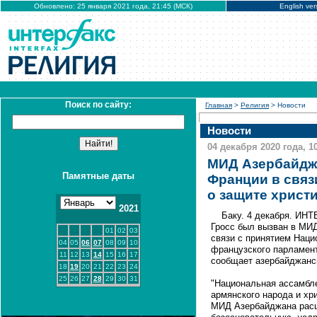
Обновлено: 25 января 2021 года, 21:45 (МСК)
English ver
Поиск по сайту:
Главная
>
Религия
> Новости
Новости
04 декабря 2020 года, 1
МИД Азербайджа
Памятные даты
Франции в связ
о защите христ
2021
Баку. 4 декабря. ИН
Гросс был вызван в МИД
01
02
03
связи с принятием Наци
04
05
06
07
08
09
10
французского парламент
11
12
13
14
15
16
17
сообщает азербайджанс
18
19
20
21
22
23
24
25
26
27
28
29
30
31
"Национальная ассамбл
армянского народа и хр
МИД Азербайджана расц