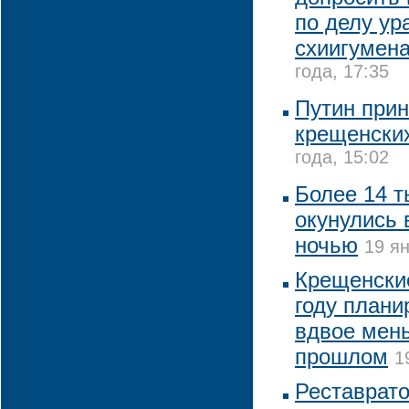
по делу ур
схиигумена
года, 17:35
Путин прин
крещенски
года, 15:02
Более 14 т
окунулись 
ночью
19 ян
Крещенские
году плани
вдвое мень
прошлом
1
Реставрат