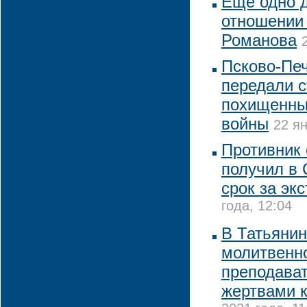
Еще одно 
отношении
Романова
Псково-Пе
передали с
похищенны
войны
22 ян
Противник 
получил в 
срок за эк
года, 12:04
В Татьянин
молитвенно
преподават
жертвами 