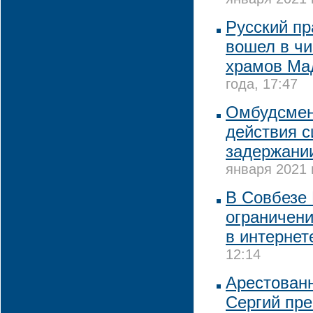
января 2021 
Русский п
вошел в ч
храмов Ма
года, 17:47
Омбудсмен
действия с
задержани
января 2021 
В Совбезе 
ограничени
в интернет
12:14
Арестованн
Сергий пре