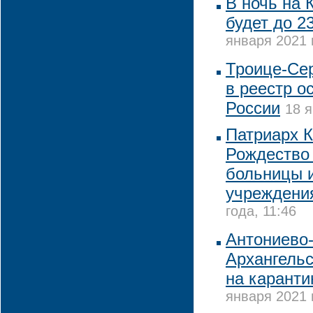
В ночь на 
будет до 2
января 2021 
Троице-Се
в реестр о
России
18 я
Патриарх К
Рождество 
больницы 
учреждени
года, 11:46
Антониево
Архангельс
на каранти
января 2021 