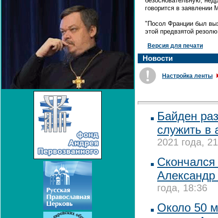
безосновательную, недр
говорится в заявлении
"Посол Франции был выз
этой предвзятой резолю
Версия для печати
Новости
Настройка ленты
Байден ра
служить в
2021 года, 21
Скончался
Александр
года, 18:36
Около 50 м