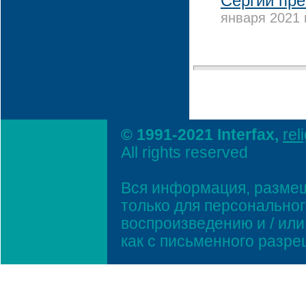
Сергий пре
января 2021 
© 1991-2021 Interfax,
rel
All rights reserved
Вся информация, размещ
только для персонально
воспроизведению и / ил
как с письменного разр