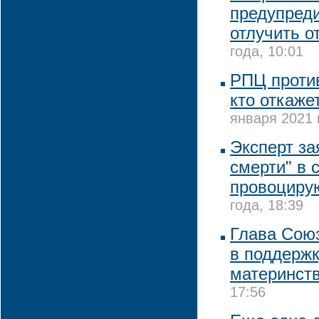
предупреди
отлучить о
года, 10:01
РПЦ против
кто откаже
января 2021 
Эксперт за
смерти" в 
провоциру
года, 18:39
Глава Сою
в поддержк
материнст
17:56