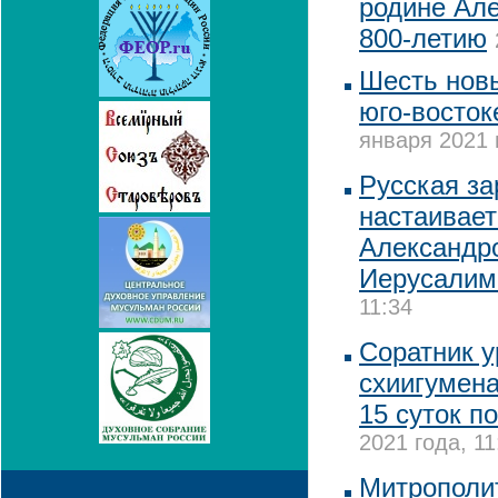
родине Але
800-летию
Шесть новы
юго-восток
января 2021 
Русская за
настаивает
Александро
Иерусалим
11:34
Соратник у
схиигумена
15 суток п
2021 года, 11
Митрополи