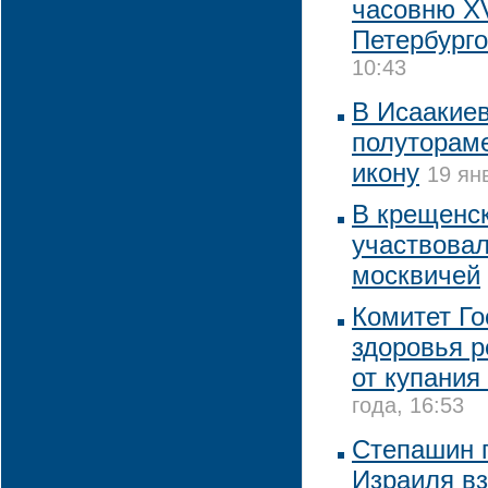
часовню XV
Петербург
10:43
В Исаакие
полуторам
икону
19 ян
В крещенск
участвовал
москвичей
Комитет Го
здоровья р
от купания
года, 16:53
Степашин 
Израиля вз