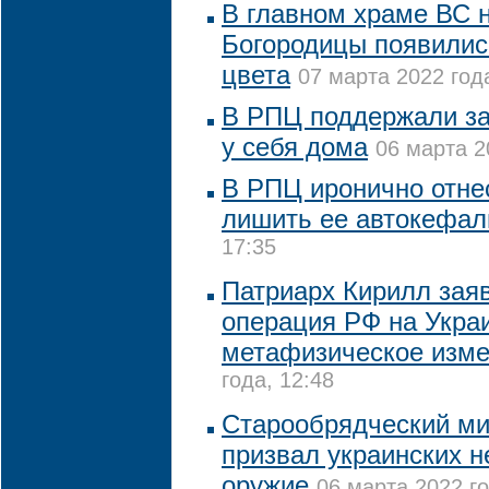
В главном храме ВС 
Богородицы появилис
цвета
07 марта 2022 года
В РПЦ поддержали за
у себя дома
06 марта 2
В РПЦ иронично отне
лишить ее автокефал
17:35
Патриарх Кирилл заяв
операция РФ на Укра
метафизическое изм
года, 12:48
Старообрядческий ми
призвал украинских 
оружие
06 марта 2022 го