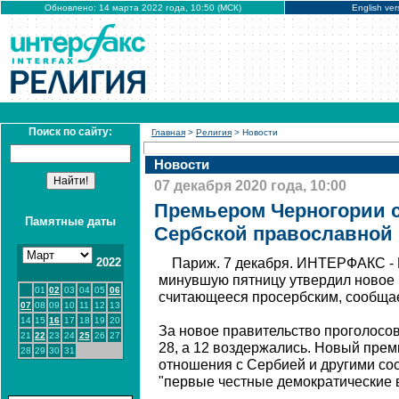
Обновлено: 14 марта 2022 года, 10:50 (МСК)
English ver
Поиск по сайту:
Главная
>
Религия
> Новости
Новости
07 декабря 2020 года, 10:00
Премьером Черногории с
Памятные даты
Сербской православной
2022
Париж. 7 декабря. ИНТЕРФАКС -
минувшую пятницу утвердил новое 
01
02
03
04
05
06
считающееся просербским, сообщает
07
08
09
10
11
12
13
14
15
16
17
18
19
20
За новое правительство проголосова
21
22
23
24
25
26
27
28, а 12 воздержались. Новый прем
28
29
30
31
отношения с Сербией и другими со
"первые честные демократические 