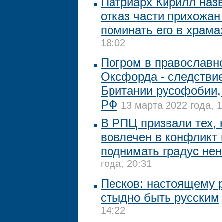
Патриарх Кирилл наз
отказ части прихожан
поминать его в храма
18:02
Погром в православн
Оксфорда - следстви
Британии русофобии,
РФ
13 марта 2022 года, 
В РПЦ призвали тех, 
вовлечен в конфликт 
поднимать градус не
года, 20:31
Песков: настоящему р
стыдно быть русским
14:22