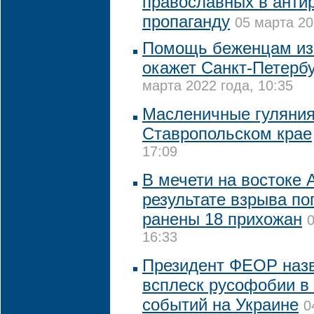
православных в анти
пропаганду
05 марта 20
Помощь беженцам из
окажет Санкт-Петербу
марта 2022 года, 10:35
Масленичные гуляния
Ставропольском крае
17:09
В мечети на востоке 
результате взрыва по
ранены 18 прихожан
0
16:33
Президент ФЕОР наз
всплеск русофобии в 
событий на Украине
0