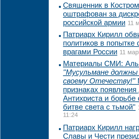
Священник в Костром
оштрафован за диск
российской армии
11 
Патриарх Кирилл обв
политиков в попытке 
врагами России
11 мар
Материалы СМИ: Альб
"Мусульмане должны
своему Отечеству!"
признаках появления
Антихриста и борьбе
битве света с тьмой"
11:24
Патриарх Кирилл наг
Славы и Чести прези