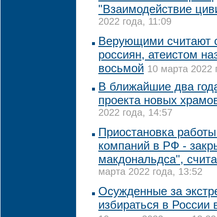
"Взаимодействие цив
2022 года, 11:09
Верующими считают 
россиян, атеистом на
восьмой
10 марта 2022 
В ближайшие два год
проекта новых храмо
2022 года, 14:57
Приостановка работы
компаний в РФ - закр
макдональдса", счит
марта 2022 года, 13:52
Осужденные за экстр
избираться в России 