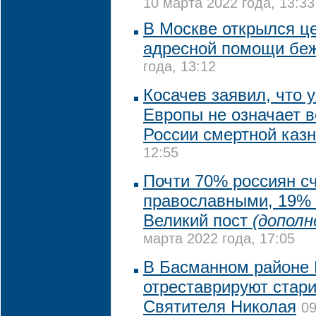
10 марта 2022 года, 13:33
В Москве открылся ц
адресной помощи бе
года, 13:12
Косачев заявил, что 
Европы не означает 
России смертной каз
12:55
Почти 70% россиян с
православными, 19% 
Великий пост
(дополн
марта 2022 года, 17:05
В Басманном районе
отреставрируют стар
Святителя Николая
09