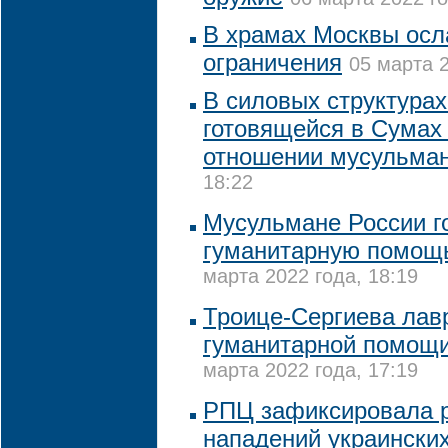
В храмах Москвы осл
ограничения
05 марта 2
В силовых структура
готовящейся в Сумах
отношении мусульма
18:22
Мусульмане России г
гуманитарную помощ
марта 2022 года, 18:19
Троице-Сергиева лав
гуманитарной помощ
марта 2022 года, 17:19
РПЦ зафиксировала р
нападений украински