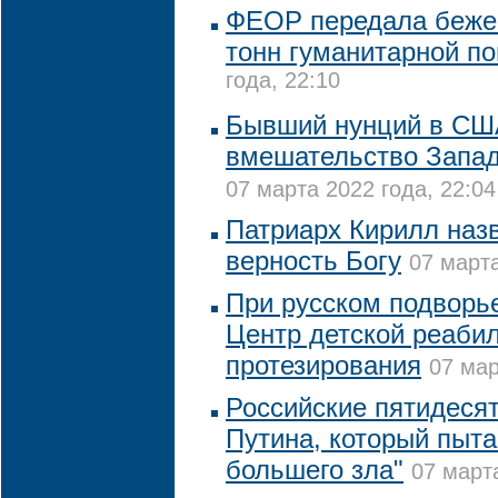
ФЕОР передала беже
тонн гуманитарной п
года, 22:10
Бывший нунций в СШ
вмешательство Запад
07 марта 2022 года, 22:04
Патриарх Кирилл назв
верность Богу
07 марта
При русском подворь
Центр детской реаби
протезирования
07 мар
Российские пятидесят
Путина, который пыта
большего зла"
07 марта