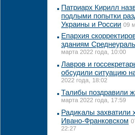
Патриарх Кирилл назв
подлыми попытки раз
Украины и России
09 м
Епархия скорректиро
зданиям Среднеураль
марта 2022 года, 10:00
Лавров и госсекретар
обсудили ситуацию н
2022 года, 18:02
Талибы поздравили ж
марта 2022 года, 17:59
Радикалы захватили 
Ивано-Франковском
0
22:27