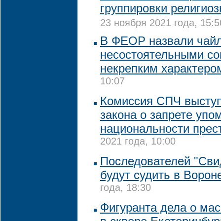
группировки религиоз
23 ноября 2021 года, 15:5
В ФЕОР назвали чай
несостоятельными со
некрепким характеро
10:07
Комиссия СПЧ выступ
закона о запрете уп
национальности прес
2021 года, 10:00
Последователей "Сви
будут судить в Ворон
года, 18:30
Фигуранта дела о ма