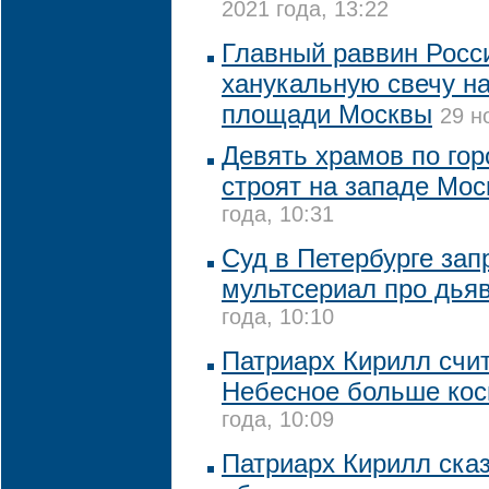
2021 года, 13:22
Главный раввин Росс
ханукальную свечу н
площади Москвы
29 н
Девять храмов по го
строят на западе Мо
года, 10:31
Суд в Петербурге зап
мультсериал про дья
года, 10:10
Патриарх Кирилл счит
Небесное больше ко
года, 10:09
Патриарх Кирилл сказ