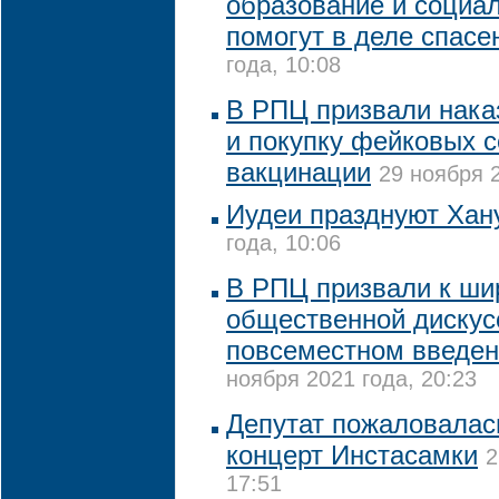
образование и социал
помогут в деле спасе
года, 10:08
В РПЦ призвали нака
и покупку фейковых 
вакцинации
29 ноября 2
Иудеи празднуют Хан
года, 10:06
В РПЦ призвали к ши
общественной дискус
повсеместном введен
ноября 2021 года, 20:23
Депутат пожаловалас
концерт Инстасамки
2
17:51