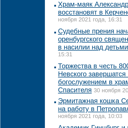
Храм-маяк Александр
восстановят в Керчен
ноября 2021 года, 16:31
Судебные прения нач
оренбургского свяще
в насилии над детьми
15:31
Торжества в честь 80
Невского завершатся
богослужением в хра
Спасителя
30 ноября 20
Эрмитажная кошка С
на работу в Петропав
ноября 2021 года, 10:03
Академик Гинцбург и