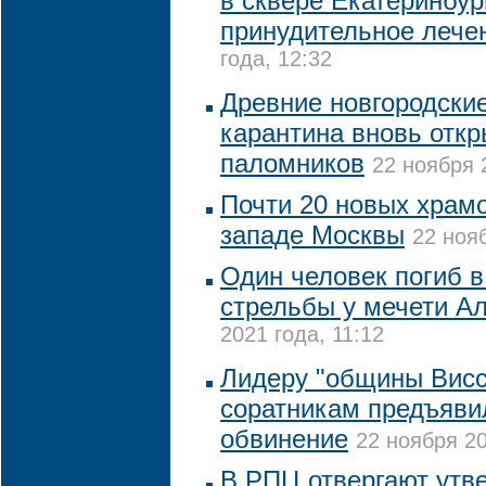
в сквере Екатеринбур
принудительное лече
года, 12:32
Древние новгородски
карантина вновь отк
паломников
22 ноября 
Почти 20 новых храмо
западе Москвы
22 нояб
Один человек погиб в
стрельбы у мечети А
2021 года, 11:12
Лидеру "общины Висс
соратникам предъяви
обвинение
22 ноября 20
В РПЦ отвергают утв