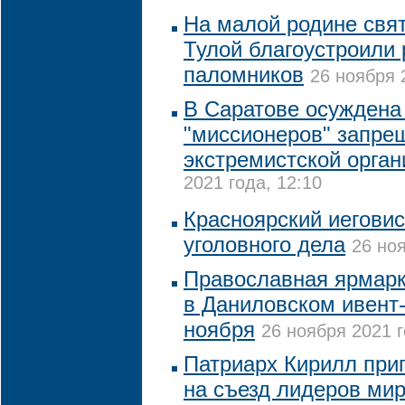
На малой родине свя
Тулой благоустроили 
паломников
26 ноября 
В Саратове осуждена
"миссионеров" запре
экстремистской орган
2021 года, 12:10
Красноярский иегови
уголовного дела
26 ноя
Православная ярмарка
в Даниловском ивент-
ноября
26 ноября 2021 г
Патриарх Кирилл при
на съезд лидеров ми