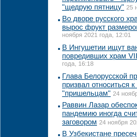
"щедрую пятницу"
25 
Во дворе русского хр
вырос фрукт размеро
ноября 2021 года, 12:01
В Ингушетии ищут ва
повредивших храм VII
года, 16:18
Глава Белорусской п
призвал относиться к
"пришельцам"
24 ноябр
Раввин Лазар обеспок
пандемию иногда счи
заговором
24 ноября 20
В Узбекистане пресе