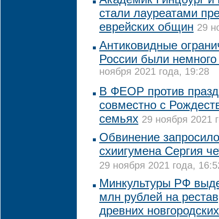
стали лауреатами пр
еврейских общин
29 н
Антиковидные ограни
России были немного
ноября 2021 года, 19:28
В ФЕОР против празд
совместно с Рождест
семьях
29 ноября 2021 г
Обвинение запросило
схиигумена Сергия че
29 ноября 2021 года, 16:5
Минкультуры РФ выде
млн рублей на реста
древних новгородски