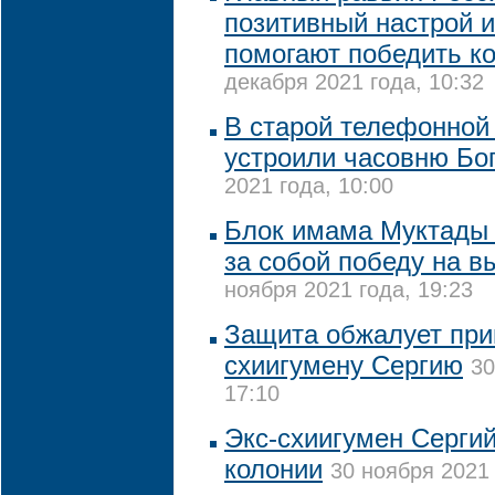
позитивный настрой и
помогают победить к
декабря 2021 года, 10:32
В старой телефонной
устроили часовню Бо
2021 года, 10:00
Блок имама Муктады 
за собой победу на в
ноября 2021 года, 19:23
Защита обжалует приг
схиигумену Сергию
30
17:10
Экс-схиигумен Сергий
колонии
30 ноября 2021 