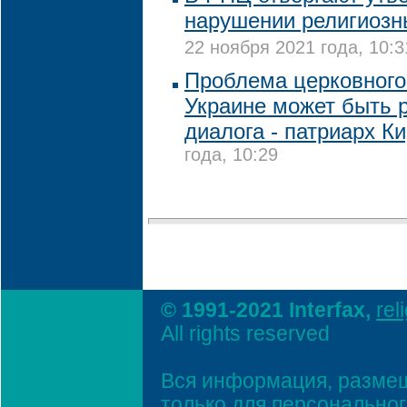
нарушении религиозн
22 ноября 2021 года, 10:3
Проблема церковного
Украине может быть 
диалога - патриарх К
года, 10:29
© 1991-2021 Interfax,
rel
All rights reserved
Вся информация, размещ
только для персонально