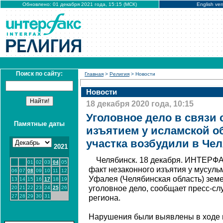
Обновлено: 01 декабря 2021 года, 15:15 (МСК)
English ver
Поиск по сайту:
Главная
>
Религия
> Новости
Новости
18 декабря 2020 года, 10:15
Уголовное дело в связи
Памятные даты
изъятием у исламской 
участка возбудили в Че
2021
Челябинск. 18 декабря. ИНТЕРФА
01
02
03
04
05
факт незаконного изъятия у мусул
06
07
08
09
10
11
12
Уфалея (Челябинская область) земе
13
14
15
16
17
18
19
уголовное дело, сообщает пресс-с
20
21
22
23
24
25
26
27
28
29
30
31
региона.
Нарушения были выявлены в ходе 