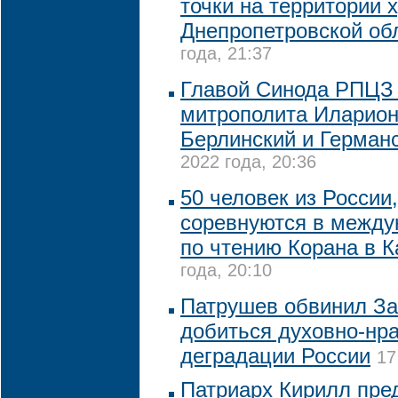
точки на территории 
Днепропетровской об
года, 21:37
Главой Синода РПЦЗ 
митрополита Иларион
Берлинский и Герман
2022 года, 20:36
50 человек из России
соревнуются в между
по чтению Корана в К
года, 20:10
Патрушев обвинил За
добиться духовно-нр
деградации России
17
Патриарх Кирилл пре