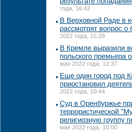
результате попадани
года, 16:42
В Верховной Раде в 
рассмотрят вопрос о
2022 года, 15:29
В Кремле выразили 
польского премьера о
мая 2022 года, 12:37
Еще один город под 
приостановил деятел
2022 года, 10:44
Суд в Оренбуржье пр
террористической "М
религиозную группу п
мая 2022 года, 10:00