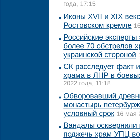
года, 17:15
Иконы XVII и XIX век
Ростовском кремле
16
Российские эксперты
более 70 обстрелов 
украинской стороной
СК расследует факт 
храма в ЛНР в боевы
2022 года, 11:18
Обворовавший древни
монастырь петербурж
условный срок
16 мая 
Вандалы осквернили 
поджечь храм УПЦ во