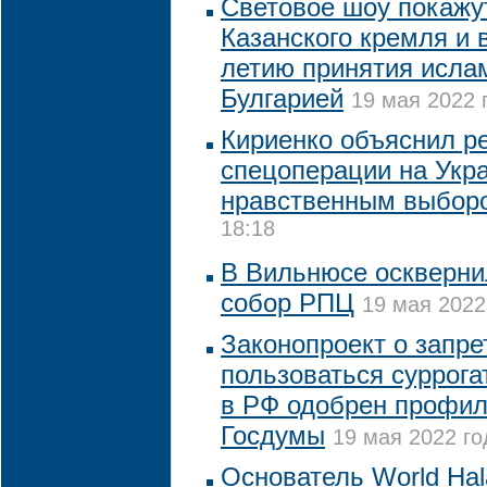
Световое шоу покажут
Казанского кремля и в
летию принятия исла
Булгарией
19 мая 2022 
Кириенко объяснил р
спецоперации на Укр
нравственным выбор
18:18
В Вильнюсе оскверн
собор РПЦ
19 мая 2022
Законопроект о запр
пользоваться суррог
в РФ одобрен профи
Госдумы
19 мая 2022 го
Основатель World Hal