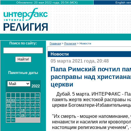
Обновлено: 20 мая 2022 года, 20:54 (МСК)
English ver
Поиск по сайту:
Главная
>
Религия
> Новости
Новости
05 марта 2021 года, 20:48
Папа Римский почтил па
Памятные даты
расправы над христиана
церкви
2022
Дубай. 5 марта. ИНТЕРФАКС - Па
01
память жертв жестокой расправы н
02
03
04
05
06
07
08
церкви Богоматери-Избавительницы,
09
10
11
12
13
14
15
16
17
18
19
20
21
22
23
24
25
26
27
28
29
"Их смерть - мощное напоминание, 
30
31
ненависти и насилия или кровопро
настоящим религиозным учением", -