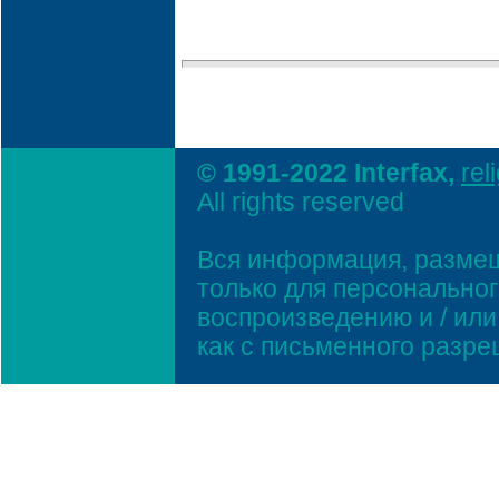
© 1991-2022 Interfax,
rel
All rights reserved
Вся информация, размещ
только для персонально
воспроизведению и / ил
как с письменного разр