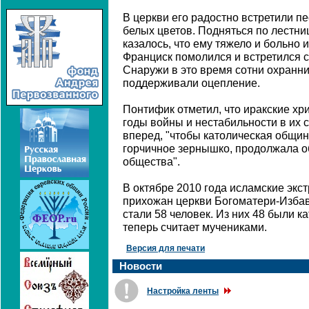
В церкви его радостно встретили пе
белых цветов. Подняться по лестни
казалось, что ему тяжело и больно и
Франциск помолился и встретился 
Снаружи в это время сотни охранн
поддерживали оцепление.
Понтифик отметил, что иракские хр
годы войны и нестабильности в их с
вперед, "чтобы католическая общин
горчичное зернышко, продолжала о
общества".
В октябре 2010 года исламские экс
прихожан церкви Богоматери-Изба
стали 58 человек. Из них 48 были к
теперь считает мучениками.
Версия для печати
Новости
Настройка ленты