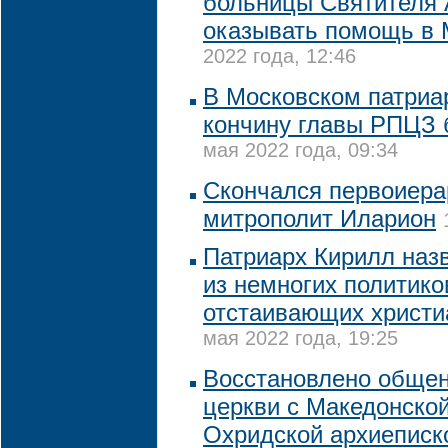
больницы Cвятителя 
оказывать помощь в 
2022 года, 12:46
В Московском патриа
кончину главы РПЦЗ 
мая 2022 года, 09:34
Скончался первоиер
митрополит Иларион
Патриарх Кирилл наз
из немногих политико
отстаивающих христи
мая 2022 года, 19:25
Восстановлено обще
церкви с Македонской
Охридской архиеписк