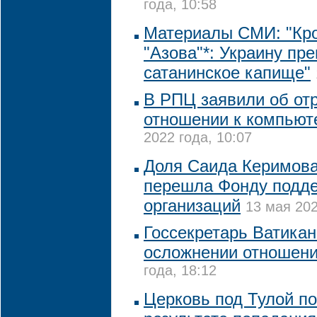
года, 10:58
Материалы СМИ: "Кр
"Азова"*: Украину пр
сатанинское капище"
В РПЦ заявили об от
отношении к компьют
2022 года, 10:07
Доля Саида Керимова
перешла Фонду подде
организаций
13 мая 202
Госсекретарь Ватикан
осложнении отношен
года, 18:12
Церковь под Тулой п