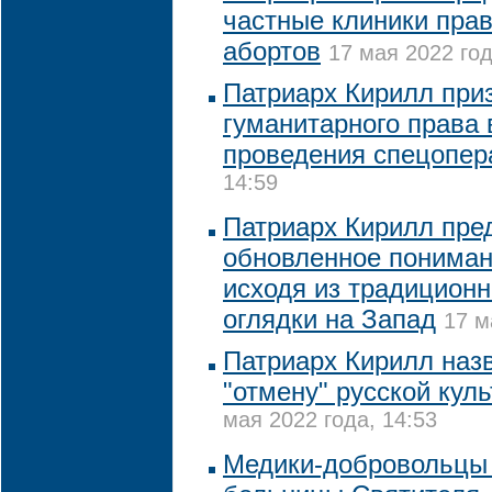
частные клиники пра
абортов
17 мая 2022 год
Патриарх Кирилл при
гуманитарного права 
проведения спецопер
14:59
Патриарх Кирилл пре
обновленное пониман
исходя из традиционн
оглядки на Запад
17 м
Патриарх Кирилл наз
"отмену" русской кул
мая 2022 года, 14:53
Медики-добровольцы