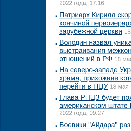
2022 года, 17:16
Патриарх Кирилл скор
кончиной первоиерар
зарубежной церкви
18
Володин назвал уник
выстраивания межко
отношений в РФ
18 ма
На северо-западе Ук
храма, прихожане кот
перейти в ПЦУ
18 мая 
Глава РПЦЗ будет по
американском штате
2022 года, 09:27
Боевики "Айдара" ра