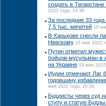
создать в Татарстане
2022 года, 14:39
За последние 33 года
7,5 тыс. мечетей
19 ма
В Харькове снесли п
Невскому
19 мая 2022 г
Путин отметил мужест
бойцов-мусульман в 
на Украине
19 мая 2022
Иудеи отмечают Лаг 
годовщину избавлени
мая 2022 года, 20:08
Буддисты через суд 
ступу и статую Будды