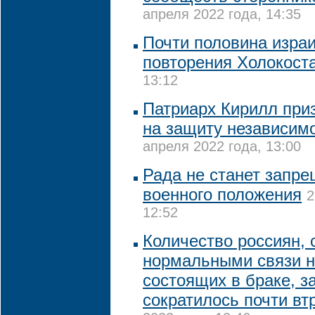
апреля 2022 года, 14:35
Почти половина изра
повторения Холокост
13:12
Патриарх Кирилл приз
на защиту независим
апреля 2022 года, 13:00
Рада не станет запр
военного положения
2
12:52
Количество россиян,
нормальными связи н
состоящих в браке, з
сократилось почти втр