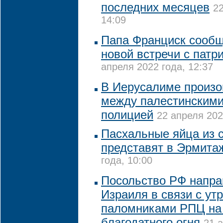
последних месяцев
22
14:09
Папа Франциск сообщ
новой встречи с пат
апреля 2022 года, 12:37
В Иерусалиме произо
между палестинскими
полицией
22 апреля 202
Пасхальные яйца из 
представят в Эрмита
года, 10:00
Посольство РФ напра
Израиля в связи с ут
паломниками РПЦ на
благодатного огня