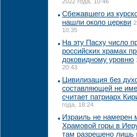
2022 года, 10:46
Сбежавшего из курско
нашли около церкви
2
10:35
На эту Пасху число п
российских храмах пр
доковидному уровню
20:43
Цивилизация без дух
составляющей не име
считает патриарх Кир
года, 18:24
Израиль не намерен 
Храмовой горы в Иер
там разрешено лишь