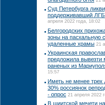
21 а
Суд Петербурга ликв
поддерживавший ЛГБ
апреля 2022 года, 18:02
Белгородских прихожа
зоны на пасхальную с
удаленные храмы
21 
Украинская правосла
предложила вывезти 
раненых из Мариупол
15:57
Иметь не менее трех 
30% россиянок репрод
- опрос
21 апреля 2022 г
В шиитской мечети на