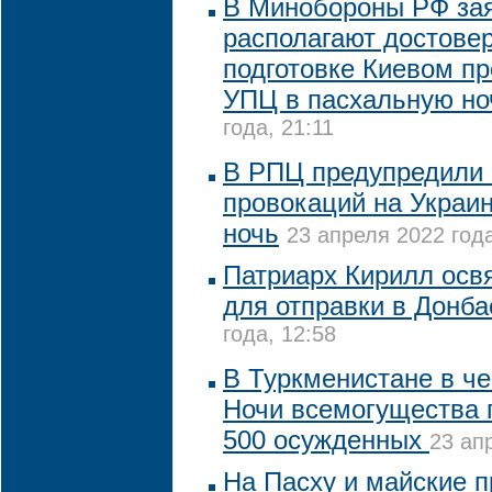
В Минобороны РФ зая
располагают достове
подготовке Киевом п
УПЦ в пасхальную но
года, 21:11
В РПЦ предупредили 
провокаций на Украи
ночь
23 апреля 2022 года
Патриарх Кирилл освя
для отправки в Донба
года, 12:58
В Туркменистане в ч
Ночи всемогущества
500 осужденных
23 ап
На Пасху и майские 