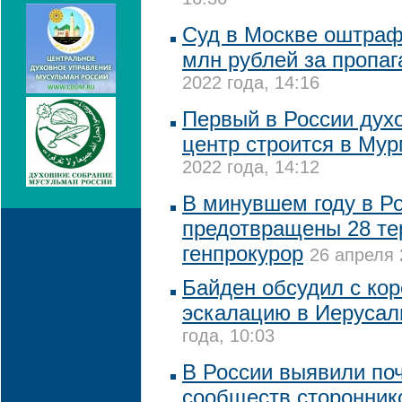
16:36
Суд в Москве оштрафо
млн рублей за пропа
2022 года, 14:16
Первый в России дух
центр строится в Му
2022 года, 14:12
В минувшем году в Р
предотвращены 28 тер
генпрокурор
26 апреля 
Байден обсудил с ко
эскалацию в Иеруса
года, 10:03
В России выявили поч
сообществ сторонник