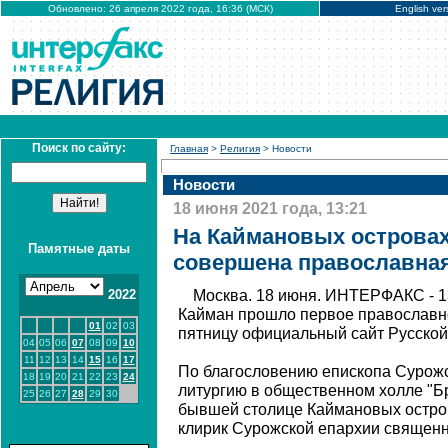
Обновлено: 26 апреля 2022 года, 16:36 (МСК)
English ver
Поиск по сайту:
Главная
>
Религия
> Новости
Новости
18 июня 2021 года, 13:21
На Каймановых острова
Памятные даты
совершена православная
2022
Москва. 18 июня. ИНТЕРФАКС - 1
Кайман прошло первое православн
01
02
03
пятницу официальный сайт Русской
04
05
06
07
08
09
10
11
12
13
14
15
16
17
По благословению епископа Сурож
18
19
20
21
22
23
24
литургию в общественном холле "Б
25
26
27
28
29
30
бывшей столице Каймановых остро
клирик Сурожской епархии священн