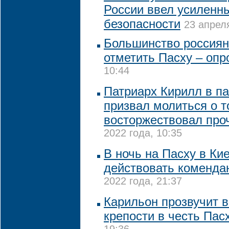
России ввел усиленн
безопасности
23 апреля
Большинство россиян
отметить Пасху – опр
10:44
Патриарх Кирилл в п
призвал молиться о т
восторжествовал про
2022 года, 10:35
В ночь на Пасху в Ки
действовать коменда
2022 года, 21:37
Карильон прозвучит 
крепости в честь Пас