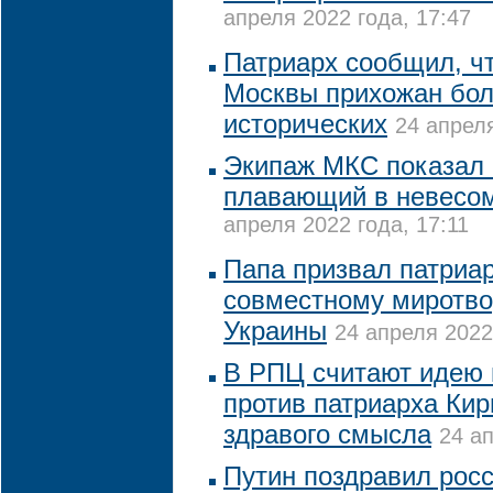
апреля 2022 года, 17:47
Патриарх сообщил, ч
Москвы прихожан бол
исторических
24 апреля
Экипаж МКС показал 
плавающий в невесом
апреля 2022 года, 17:11
Папа призвал патриар
совместному миротво
Украины
24 апреля 2022
В РПЦ считают идею 
против патриарха Кир
здравого смысла
24 ап
Путин поздравил росс