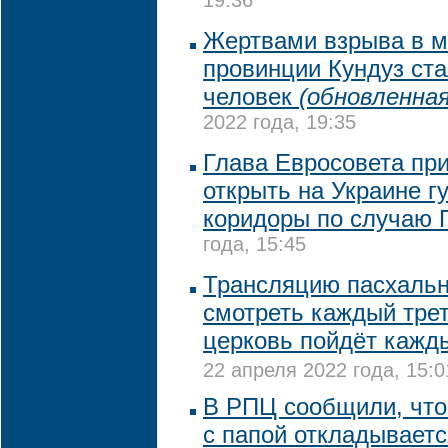
19:36
Жертвами взрыва в м
провинции Кундуз ста
человек
(обновленная
2022 года, 19:35
Глава Евросовета пр
открыть на Украине 
коридоры по случаю 
года, 15:45
Трансляцию пасхальн
смотреть каждый трет
церковь пойдёт кажд
22 апреля 2022 года, 15:0
В РПЦ сообщили, что
с папой откладываетс